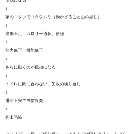
億劫になる
↓
家のコタツでコタツムリ（動かざるごと山の如し）
↓
運動不足、カロリー過多、便秘
↓
筋力低下、機能低下
↓
さらに動くのが億劫になる
↓
トイレに間に合わない、失敗の繰り返し
↓
排泄不安で自信喪失
↓
外出恐怖