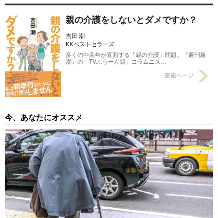
か！」に母は…
2020/02/01
親の介護をしないとダメですか？
吉田 潮
KKベストセラーズ
多くの中高年が直面する「親の介護」問題。『週刊新
潮』の「TVふうーん録」コラムニス…
書籍ページ
今、あなたにオススメ