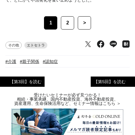
て、とにかく不活発化を食い止めようとした。
1
2
>
その他
エトセトラ
#介護
#親子関係
#認知症
【第3回】を読む
【第5回】を読む
受けたいセミナーが必ず見つかる！
相続・事業承継、国内不動産投資、海外不動産投資、
資産運用、生命保険活用など、セミナー情報はこちら ＞