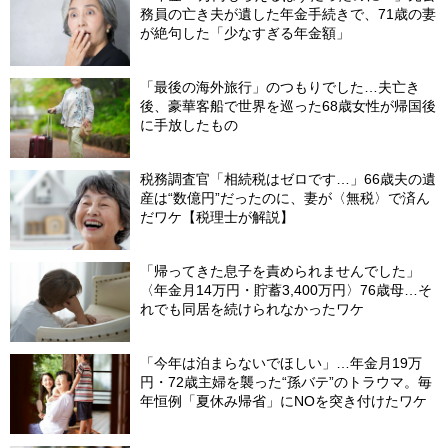
務員の亡き夫が遺した年金手続きで、71歳の妻
が絶句した「少なすぎる年金額」
「最後の海外旅行」のつもりでした…夫亡き
後、豪華客船で世界を巡った68歳女性が帰国後
に手放したもの
税務調査官「相続税はゼロです…」66歳夫の遺
産は“数億円”だったのに、妻が〈無税〉で済ん
だワケ【税理士が解説】
「帰ってきた息子を責められませんでした」
〈年金月14万円・貯蓄3,400万円〉76歳母…そ
れでも同居を続けられなかったワケ
「今年は泊まらないでほしい」…年金月19万
円・72歳主婦を襲った“孫バテ”のトラウマ。毎
年恒例「夏休み帰省」にNOを突き付けたワケ