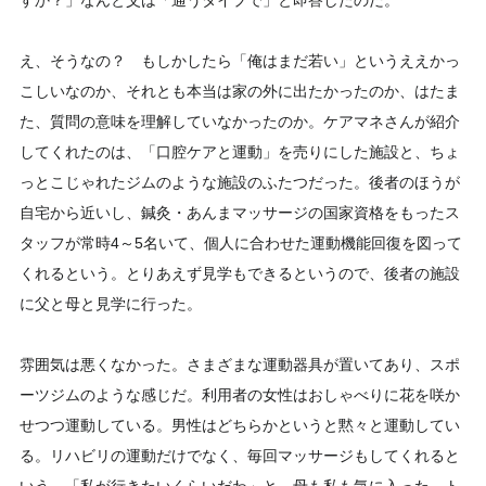
すか？」なんと父は「通うタイプで」と即答したのだ。
え、そうなの？ もしかしたら「俺はまだ若い」というええかっ
こしいなのか、それとも本当は家の外に出たかったのか、はたま
た、質問の意味を理解していなかったのか。ケアマネさんが紹介
してくれたのは、「口腔ケアと運動」を売りにした施設と、ちょ
っとこじゃれたジムのような施設のふたつだった。後者のほうが
自宅から近いし、鍼灸・あんまマッサージの国家資格をもったス
タッフが常時4～5名いて、個人に合わせた運動機能回復を図って
くれるという。とりあえず見学もできるというので、後者の施設
に父と母と見学に行った。
雰囲気は悪くなかった。さまざまな運動器具が置いてあり、スポ
ーツジムのような感じだ。利用者の女性はおしゃべりに花を咲か
せつつ運動している。男性はどちらかというと黙々と運動してい
る。リハビリの運動だけでなく、毎回マッサージもしてくれると