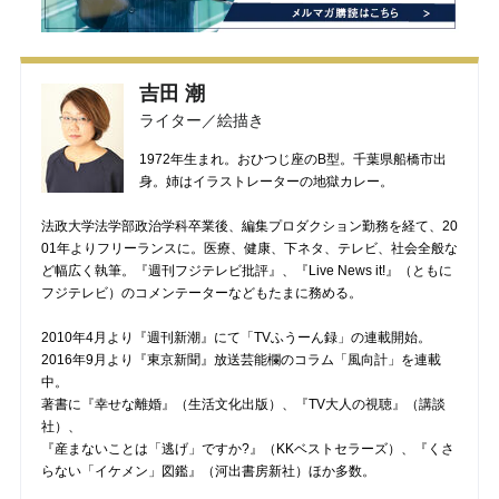
吉田 潮
ライター／絵描き
1972年生まれ。おひつじ座のB型。千葉県船橋市出
身。姉はイラストレーターの地獄カレー。
法政大学法学部政治学科卒業後、編集プロダクション勤務を経て、20
01年よりフリーランスに。医療、健康、下ネタ、テレビ、社会全般な
ど幅広く執筆。『週刊フジテレビ批評』、『Live News it!』（ともに
フジテレビ）のコメンテーターなどもたまに務める。
2010年4月より『週刊新潮』にて「TVふうーん録」の連載開始。
2016年9月より『東京新聞』放送芸能欄のコラム「風向計」を連載
中。
著書に『幸せな離婚』（生活文化出版）、『TV大人の視聴』（講談
社）、
『産まないことは「逃げ」ですか?』（KKベストセラーズ）、『くさ
らない「イケメン」図鑑』（河出書房新社）ほか多数。