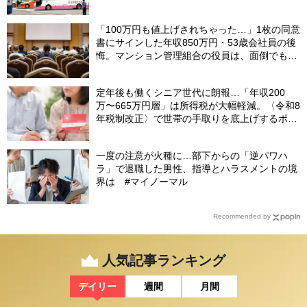
省”の悲惨な結末
「100万円も値上げされちゃった…」1枚の同意
書にサインした年収850万円・53歳会社員の後
悔。マンション管理組合の役員は、面倒でも自
分でやらないと〈損する〉ワケ【マンション管
理コンサルタントが警鐘】
定年後も働くシニア世代に朗報…「年収200
万〜665万円層」は所得税が大幅軽減。〈令和8
年税制改正〉で世帯の手取りを底上げするポイ
ント【CFPが解説】
一度の注意が火種に…部下からの「逆パワハ
ラ」で退職した男性、指導とハラスメントの境
界は #マイノーマル
Recommended by
人気記事ランキング
デイリー
週間
月間