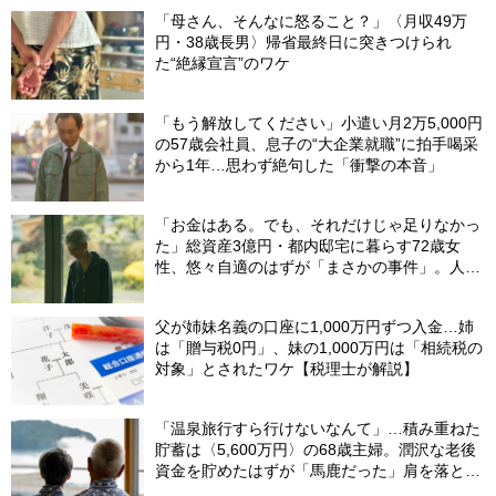
「母さん、そんなに怒ること？」〈月収49万
円・38歳長男〉帰省最終日に突きつけられ
た“絶縁宣言”のワケ
「もう解放してください」小遣い月2万5,000円
の57歳会社員、息子の“大企業就職”に拍手喝采
から1年…思わず絶句した「衝撃の本音」
「お金はある。でも、それだけじゃ足りなかっ
た」総資産3億円・都内邸宅に暮らす72歳女
性、悠々自適のはずが「まさかの事件」。人目
を避けて「高級老人ホーム」入居を決断した理
由
父が姉妹名義の口座に1,000万円ずつ入金…姉
は「贈与税0円」、妹の1,000万円は「相続税の
対象」とされたワケ【税理士が解説】
「温泉旅行すら行けないなんて」…積み重ねた
貯蓄は〈5,600万円〉の68歳主婦。潤沢な老後
資金を貯めたはずが「馬鹿だった」肩を落とす
理由