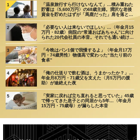
「温泉旅行すら行けないなんて」…積み重ねた
1
貯蓄は〈5,600万円〉の68歳主婦。潤沢な老後
資金を貯めたはずが「馬鹿だった」肩を落とす
理由
「必要ない人は来ないでほしい」…〈年金月15
2
万円・82歳〉病院の“常連おばあちゃん”に向け
られた20代会社員の本音。それでも通い続ける
理由
「今晩はパン1個で我慢するよ」〈年金月17万
3
円・74歳男性〉物価高で変わった“当たり前の
食卓”
「俺の仕送りで飲む酒は、うまかったか？」…
4
年金月8万円・71歳父を支えた〈月5万円の援
助〉が途絶えた夜
「実家に戻れば立ち直れると思っていた」45歳
5
で帰ってきた息子との同居から5年…〈年金月
15万円・75歳母〉が漏らした本音