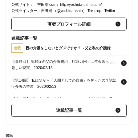
公式サイト：『吉田潮.com』
http://yoshida-ushio.com/
公式ツイッター：吉田潮 （@yoshidaushio） Твиттер - Twitter
著者プロフィール詳細
連載記事一覧
連載
親の介護をしないとダメですか？～父と私の介護録
【最終回】 認知症の父の介護費用「月18万円」…年金暮らし、
厳しい現実
2020/02/15
【第14回】 私は父から「人間としての自由」を奪ったの？認知
症介護の苦渋
2020/02/13
【第13回】 認知症の父が入所してわかった、「介護施設の思わ
ぬ真実」
2020/02/08
連載記事一覧
【第12回】 「包丁つきつけるから！」認知症の父に母絶叫、介
護疲労の壮絶
2020/02/06
書籍
【第11回】 認知症の父の絶叫「俺が死ぬのを待っているの