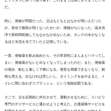
とフリダシに戻って繰り返す。このままでは寝たきりまっしぐら
だ。
特に、便秘が問題だった。父はもともとおなかが弱い人だった
が、老化で腹筋が弱くなったせいか、便秘がちになった。温水洗
浄で長時間刺激してもなかなか出ないため、タンクの水がなくな
るほど水流を当てていたと記憶している。
一度、便秘薬を飲み始めたら、その常習性にまんまとハマってし
まい、便秘薬がないと出なくなってしまったのだ。また、便秘薬
の場合、飲むと激しく下痢になる。便意を我慢できなくなり、粗
相も増える。出なければ苦しいし、タイミングをあやまると、ト
イレに間に合わずスプラッシュ、という地獄絵図である。
そこで、父を定期的に外出させて、運動させるために、リハビリ
専門のデイサービスに通わせようと考えた。介護保険サービスを