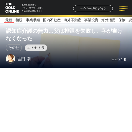
あなたの財産を
マイページ/ログイン
「守る・増やす・残す」
ための総合情報サイト
最新
相続・事業承継
国内不動産
海外不動産
事業投資
海外活用
保険
資
記事一覧
連載一覧
著者一覧
書籍一覧
セミナー情報
お知らせ
認知症介護の無力…父は排泄を失敗し、字が書け
なくなった
その他
エトセトラ
吉田 潮
2020.1.9