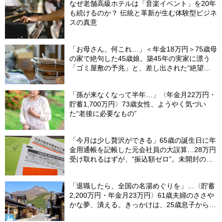
なぜ老舗高級ホテルは「音楽イベント」を20年
も続けるのか？ 伝統と革新が生む体験型ビジネ
スの真意
「お母さん、何これ…」＜年金18万円＞75歳母
の家で絶句した45歳娘。築45年の実家に漂う
「ゴミ屋敷の予兆」と、差し出された“絶望の
メモ”
「孫が来なくなって半年…」〈年金月22万円・
貯蓄1,700万円〉73歳女性、ようやく気づい
た“老後に必要なもの”
「今月は少し贅沢ができる」65歳の誕生日に年
金用通帳を記帳した元会社員の大誤算…28万円
受け取れるはずが、“振込額ゼロ”。未開封の郵
便物に紛れていた〈緑色の封筒〉の正体【FPが
解説】
「退職したら、全国の名湯めぐりを」…〈貯蓄
2,200万円・年金月23万円〉61歳夫婦のささや
かな夢、潰える。きっかけは、25歳息子から届
いた「まさかのLINE」