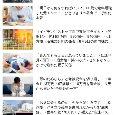
「明日から何をすればいい？」60歳で定年退職
した元エリート、ひとりきりの昼食でこぼれた
本音
〈イビデン〉ストップ高で東証プライム・上昇
率1位…純利益予想「580億円→840億円」へ上
方修正＆株式分割の発表【8月5日の国内株式市
場概況】
「喜んでもらえると思っていました」〈仕送り
月7万円・63歳女性〉孫へのプレゼントがきっ
かけで崩れた親子関係
「孫のためなら」と老後資金を切り崩し…〈年
金月13万円・67歳母〉110万円を送金後、長男
から届いた“予想外の一言”
「お盆に会えるのが、今から楽しみです」…孫
溺愛・浮き立つ義母を裏切れなかった37歳夫
婦。〈世帯年収770万円〉が選んだ“高速バス帰