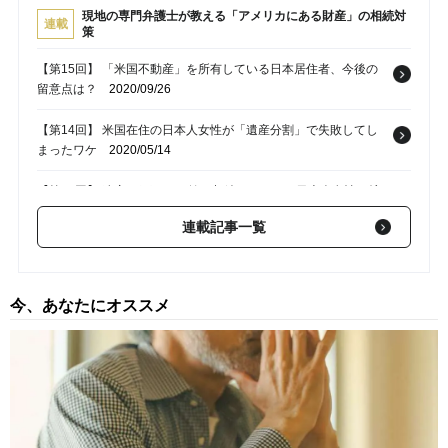
現地の専門弁護士が教える「アメリカにある財産」の相続対
連載
策
【第15回】 「米国不動産」を所有している日本居住者、今後の
留意点は？
2020/09/26
【第14回】 米国在住の日本人女性が「遺産分割」で失敗してし
まったワケ
2020/05/14
【第13回】 遺産65万ドルを妹に相続させたい…日本人女性の希
望、叶わず
2020/04/24
連載記事一覧
【第12回】 ハワイ不動産を子に継がせたいが…「TODD」の失敗
事例
2020/03/27
今、あなたにオススメ
【第11回】 亡き母の遺した「ハワイ物件」、一人娘が相続した
ものの…
2020/02/25