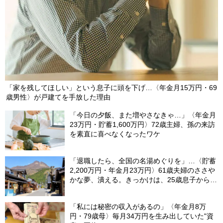
「家を残してほしい」という息子に頭を下げ…〈年金月15万円・69
歳男性〉が戸建てを手放した理由
「今日の夕飯、また増やさなきゃ…」〈年金月
23万円・貯蓄1,600万円〉72歳主婦、孫の来訪
を素直に喜べなくなったワケ
「退職したら、全国の名湯めぐりを」…〈貯蓄
2,200万円・年金月23万円〉61歳夫婦のささや
かな夢、潰える。きっかけは、25歳息子から届
いた「まさかのLINE」
「私には秘密の収入があるの」〈年金月8万
円・79歳母〉毎月34万円を生み出していた"資