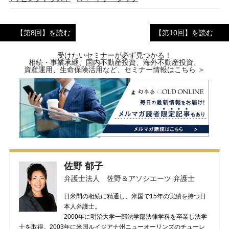
【第8回】を読む
【第10回】を読む
受けたいセミナーが必ず見つかる！
相続・事業承継、国内不動産投資、海外不動産投資、
資産運用、生命保険活用など、セミナー情報はこちら ＞
佐野 郁子
弁護士法人 佐野＆アソシエーツ 弁護士
日米間の相続に精通し、米国で15年の実績を持つ日
本人弁護士。
2000年に明治大学一部法学部法律学科を卒業し法学
士を取得。2003年に米国ルイジアナ州ニューオーリンズのチューレ