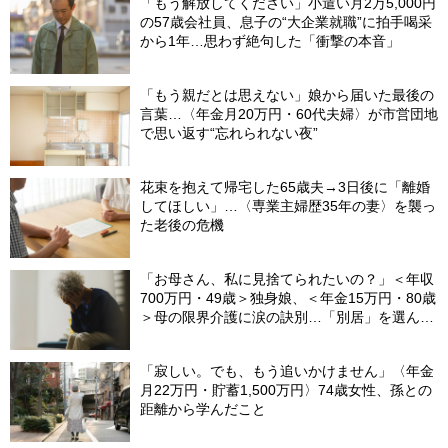
「もう解放してください」小遣い月2万5,000円
の57歳会社員、息子の“大企業就職”に拍手喝采
から1年…思わず絶句した「衝撃の本音」
「もう親だとは思えない」娘から届いた最後の
言葉…〈年金月20万円・60代夫婦〉が市営団地
で思い返す“忘れられない夜”
花束を抱えて帰宅した65歳夫→3日後に「離婚
してほしい」…〈専業主婦歴35年の妻〉を襲っ
た老後の危機
「お母さん、私に見捨てられたいの？」＜年収
700万円・49歳＞独身娘、＜年金15万円・80歳
＞母の限界介護に涙の訣別…「別居」を選んだ
娘を襲った“罪悪感”の正体
「寂しい。でも、もう追いかけません」〈年金
月22万円・貯蓄1,500万円〉74歳女性、孫との
距離から学んだこと