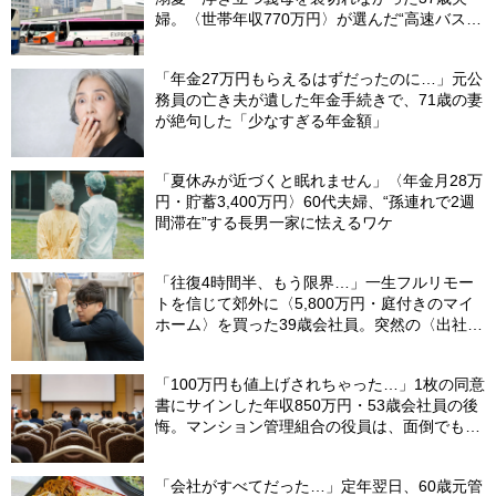
婦。〈世帯年収770万円〉が選んだ“高速バス帰
省”の悲惨な結末
「年金27万円もらえるはずだったのに…」元公
務員の亡き夫が遺した年金手続きで、71歳の妻
が絶句した「少なすぎる年金額」
「夏休みが近づくと眠れません」〈年金月28万
円・貯蓄3,400万円〉60代夫婦、“孫連れで2週
間滞在”する長男一家に怯えるワケ
「往復4時間半、もう限界…」一生フルリモー
トを信じて郊外に〈5,800万円・庭付きのマイ
ホーム〉を買った39歳会社員。突然の〈出社
令〉に翻弄される“家族の日常”
「100万円も値上げされちゃった…」1枚の同意
書にサインした年収850万円・53歳会社員の後
悔。マンション管理組合の役員は、面倒でも自
分でやらないと〈損する〉ワケ【マンション管
理コンサルタントが警鐘】
「会社がすべてだった…」定年翌日、60歳元管