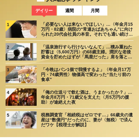
デイリー
週間
月間
「必要ない人は来ないでほしい」…〈年金月15
1
万円・82歳〉病院の“常連おばあちゃん”に向け
られた20代会社員の本音。それでも通い続ける
理由
「温泉旅行すら行けないなんて」…積み重ねた
2
貯蓄は〈5,600万円〉の68歳主婦。潤沢な老後
資金を貯めたはずが「馬鹿だった」肩を落とす
理由
「今晩はパン1個で我慢するよ」〈年金月17万
3
円・74歳男性〉物価高で変わった“当たり前の
食卓”
「俺の仕送りで飲む酒は、うまかったか？」…
4
年金月8万円・71歳父を支えた〈月5万円の援
助〉が途絶えた夜
税務調査官「相続税はゼロです…」66歳夫の遺
5
産は“数億円”だったのに、妻が〈無税〉で済ん
だワケ【税理士が解説】