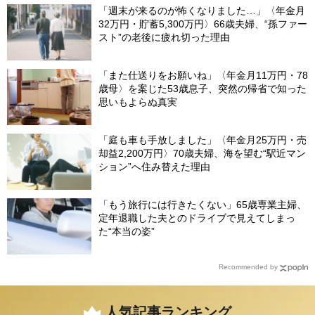
「週末が来るのが怖くなりました…」〈年金月
32万円・貯蓄5,300万円〉66歳夫婦、“孫ファー
スト”の老後に疲れ切った理由
「また仕送りをお願いね」〈年金月11万円・78
歳母〉を案じた53歳息子、突然の帰省で知った
思いもよらぬ真実
「庭も車も手放しました」〈年金月25万円・売
却益2,200万円〉70歳夫婦、海を望む“駅近マン
ション”へ住み替えた理由
「もう旅行には行きたくない」65歳専業主婦、
定年退職した夫とのドライブで見えてしまっ
た“本当の姿”
Recommended by
人気記事ランキング