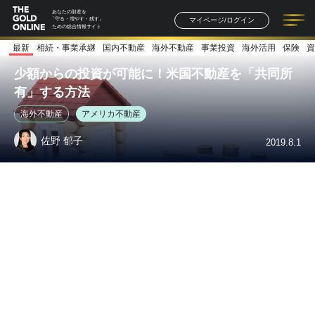
あなたの財産を
マイページ/ログイン
「守る・増やす・残す」
ための総合情報サイト
最新
相続・事業承継
国内不動産
海外不動産
事業投資
海外活用
保険
資
記事一覧
連載一覧
著者一覧
書籍一覧
セミナー情報
お知らせ
少額からの投資が可能に！米国不動産を「共同所
有」する方法
海外不動産
アメリカ不動産
佐野 郁子
2019.8.1