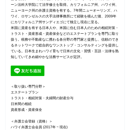
ーン法科大学院にて法学修士を取得。カリフォルニア州、ハワイ州、
ニューヨーク州の弁護士資格を有する。7年間ニューオーリンズ、ハ
ワイ、ロサンゼルスの大手法律事務所にて経験を積んだ後、2009年
にカリフォルニア州サンディエゴにて独立し現在に至る。
米国に資産を有する日本人や、米国に住む日本人のための相続対策・
トラスト・資産形成・資産保全などのエステートプランを専門に取り
扱う。税務や不動産なに携わる各分野の専門家と提携し、信頼のでき
るネットワークで総合的なワンストップ・コンサルティングを提供し
ている。日本生まれハワイ育ちで日米の文化・習慣・言語・法律を熟
知していてきめ細やかな法務サービスが定評。
＜取り扱い専門分野＞
エステートプラン
トラスト・相続対策・夫婦間の財産分与
日米間の相続
資産形成・資産保全
＜弁護士会登録（資格）＞
ハワイ弁護士会会員 (2017年 ~ 現在)