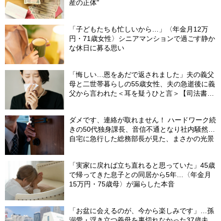
産の正体"
「子どもたちも忙しいから…」〈年金月12万
円・71歳女性〉シニアマンションで過ごす静か
な休日に募る思い
「悔しい…恩をあだで返されました」夫の義父
母と二世帯暮らしの55歳女性、夫の急逝後に義
父から言われた＜耳を疑うひと言＞【司法書士
が解説】
ダメです、連絡が取れません！ ハードワーク続
きの50代独身課長、音信不通となり社内騒然…
自宅に急行した総務部長が見た、まさかの光景
「実家に戻れば立ち直れると思っていた」45歳
で帰ってきた息子との同居から5年…〈年金月
15万円・75歳母〉が漏らした本音
「お盆に会えるのが、今から楽しみです」…孫
溺愛・浮き立つ義母を裏切れなかった37歳夫