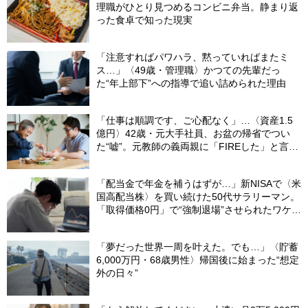
理職がひとり見つめるコンビニ弁当。静まり返
った食卓で知った現実
「注意すればパワハラ、黙っていればまたミ
ス…」〈49歳・管理職〉かつての先輩だっ
た“年上部下”への指導で追い詰められた理由
「仕事は順調です、ご心配なく」…〈資産1.5
億円〉42歳・元大手社員、お盆の帰省でつい
た“嘘”。元教師の義両親に「FIREした」と言え
なかったワケ
「配当金で年金を補うはずが…」新NISAで〈米
国高配当株〉を買い続けた50代サラリーマン。
「取得価格0円」で“強制退場”させられたワケ
【CFPが解説】
「夢だった世界一周を叶えた。でも…」〈貯蓄
6,000万円・68歳男性〉帰国後に始まった“想定
外の日々”