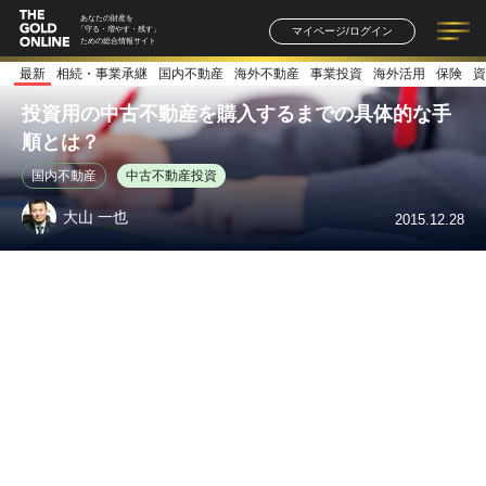
あなたの財産を
マイページ/ログイン
「守る・増やす・残す」
ための総合情報サイト
最新
相続・事業承継
国内不動産
海外不動産
事業投資
海外活用
保険
資
記事一覧
連載一覧
著者一覧
書籍一覧
セミナー情報
お知らせ
投資用の中古不動産を購入するまでの具体的な手
順とは？
国内不動産
中古不動産投資
大山 一也
2015.12.28