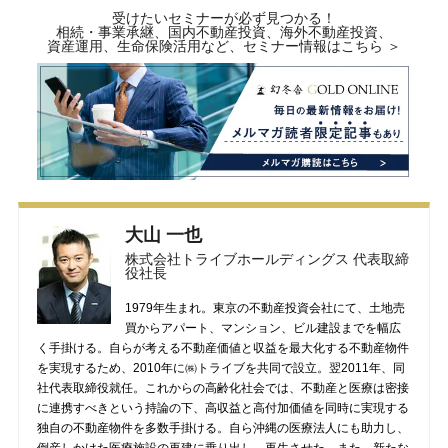
受けたいセミナーが必ず見つかる！
相続・事業承継、国内不動産投資、海外不動産投資、
資産運用、生命保険活用など、セミナー情報はこちら ＞
大山 一也
株式会社トライブホールディングス 代表取締
役社長
1979年生まれ。東京の不動産投資会社にて、土地売
買からアパート、マンション、ビル建設までを幅広
く手掛ける。自らが考える不動産価値と収益を最大化する不動産物件
を実現するため、2010年に㈱トライブを共同で設立。翌2011年、同
社代表取締役就任。これからの高齢化社会では、不動産と医療は密接
に連携すべきという持論の下、高収益と高付加価値を同時に実現する
独自の不動産物件を多数手掛ける。自ら沖縄の医療法人にも助力し、