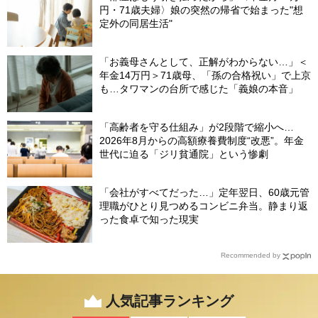
円・71歳夫婦〉娘の突然の帰省で始まった"想
定外の同居生活"
「お義母さんとして、正解がわからない…」＜
年金14万円＞71歳母、「孫の合格祝い」で上京
も…タワマンの台所で感じた「義娘の本音」
「高齢者を守る仕組み」が2段階で縮小へ…
2026年8月からの高額療養費制度“改悪”。年金
世代に迫る「ジリ貧通院」という惨劇
「会社がすべてだった…」定年翌日、60歳元管
理職がひとり見つめるコンビニ弁当。静まり返
った食卓で知った現実
Recommended by
人気記事ランキング