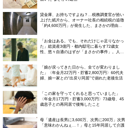
貸金庫、お持ちですよね？…税務調査官が拾い
上げた紙片から、オーナー社長の相続税の追徴
「約4,600万円」が発生した、まさかの理由
【税理士が解説】
「お金はある。でも、それだけじゃ足りなかっ
た」総資産3億円・都内邸宅に暮らす72歳女
性、悠々自適のはずが「まさかの事件」。人目
を避けて「高級老人ホーム」入居を決断した理
由
「娘が戻ってきた日から、全てが変わりまし
た」〈年金月22万円・貯蓄2,800万円〉60代夫
婦、娘一家との“出戻り同居”で崩れた老後生活
「この家を守ってくれると思っていました」
〈年金月17万円・貯蓄3,000万円〉73歳母、45
歳息子との再同居で後悔したこと
母「遺産は長男に3,600万、次男に200万」次男
「意味わかんねぇ…！」母と15年同居して介護