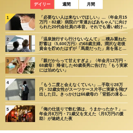
デイリー
週間
月間
「必要ない人は来ないでほしい」…〈年金月15
1
万円・82歳〉病院の“常連おばあちゃん”に向け
られた20代会社員の本音。それでも通い続ける
理由
「温泉旅行すら行けないなんて」…積み重ねた
2
貯蓄は〈5,600万円〉の68歳主婦。潤沢な老後
資金を貯めたはずが「馬鹿だった」肩を落とす
理由
「親だからって甘えすぎよ」〈年金月13万円・
3
68歳母〉帰省した40歳長男に告げた「もう実家
には泊めない」
4
「もう二度と会えなくていい」…手取り28万
円・32歳女性がスーツケース片手に実家を飛び
出した日。きっかけは66歳母の「背筋の凍る一
言」
「俺の仕送りで飲む酒は、うまかったか？」…
5
年金月8万円・71歳父を支えた〈月5万円の援
助〉が途絶えた夜