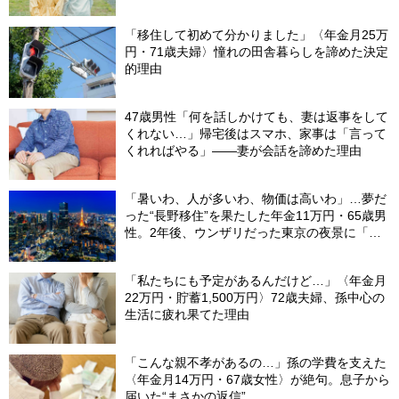
「移住して初めて分かりました」〈年金月25万
円・71歳夫婦〉憧れの田舎暮らしを諦めた決定
的理由
47歳男性「何を話しかけても、妻は返事をして
くれない…」帰宅後はスマホ、家事は「言って
くれればやる」――妻が会話を諦めた理由
「暑いわ、人が多いわ、物価は高いわ」…夢だ
った“長野移住”を果たした年金11万円・65歳男
性。2年後、ウンザリだった東京の夜景に「癒
された」ワケ
「私たちにも予定があるんだけど…」〈年金月
22万円・貯蓄1,500万円〉72歳夫婦、孫中心の
生活に疲れ果てた理由
「こんな親不孝があるの…」孫の学費を支えた
〈年金月14万円・67歳女性〉が絶句。息子から
届いた“まさかの返信”