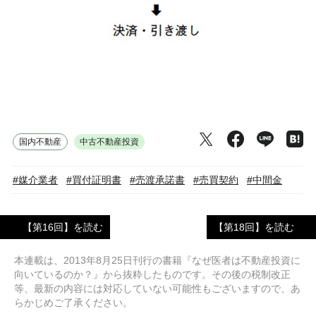
国内不動産
中古不動産投資
#媒介業者
#買付証明書
#売渡承諾書
#売買契約
#中間金
【第16回】を読む
【第18回】を読む
本連載は、2013年8月25日刊行の書籍『なぜ医者は不動産投資に
向いているのか？』から抜粋したものです。その後の税制改正
等、最新の内容には対応していない可能性もございますので、あ
らかじめご了承ください。