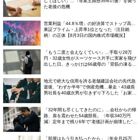
してほしい」…〈専業主婦歴35年の妻〉を襲っ
た老後の危機
営業利益「44.8％増」の好決算でストップ高…
東証プライム・上昇率1位となった〈注目銘
柄〉の正体【8月3日の国内株式市場概況】
「もう二度と会えなくていい」…手取り28万
円・32歳女性がスーツケース片手に実家を飛び
出した日。きっかけは66歳母の「背筋の凍る一
言」
地元で絶大な信用を誇る老舗建設会社の先代急
逝後、“わずか半年”で倒産危機…暴走・43歳長
男社長を40歳次男が引きずり下ろした「お家騒
動」の真実
「32年間も尽くしてきたのに」…会社からの帰
路、肩を震わせた54歳部長。〈年収340万円
減〉定年まで残り6年で“老後計画が崩壊した”ワ
ケ
「部屋はもう引き払ったから」〈年金月25万