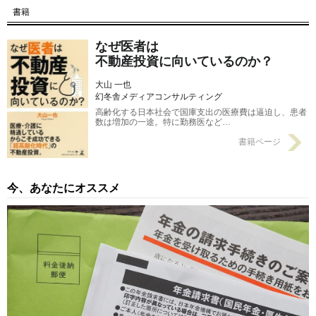
書籍
【第16回】 区分所有より「一棟所有」のほうが有利になる理
由
2015/12/21
なぜ医者は
不動産投資に向いているのか？
大山 一也
幻冬舎メディアコンサルティング
高齢化する日本社会で国庫支出の医療費は逼迫し、患者
数は増加の一途。特に勤務医など…
書籍ページ
今、あなたにオススメ