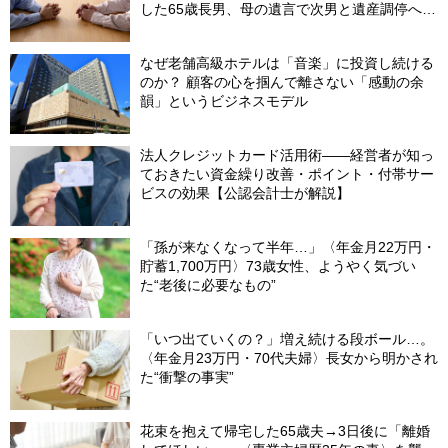
した65歳長男、母の遺言で次男と遺産調停へ＜
調停の長期化で経済的ダメージ＞【司法書士が
助言】
なぜ老舗高級ホテルは「音楽」に投資し続ける
のか？ 顧客の心を掴んで離さない「感動の余
韻」というビジネスモデル
法人クレジットカード活用術――経営者が知っ
ておきたい資金繰り改善・ポイント・付帯サー
ビスの効果【公認会計士が解説】
「孫が来なくなって半年…」〈年金月22万円・
貯蓄1,700万円〉73歳女性、ようやく気づい
た“老後に必要なもの”
「いつ出ていくの？」増え続ける段ボール…。
〈年金月23万円・70代夫婦〉長女から明かされ
た“衝撃の事実”
花束を抱えて帰宅した65歳夫→3日後に「離婚