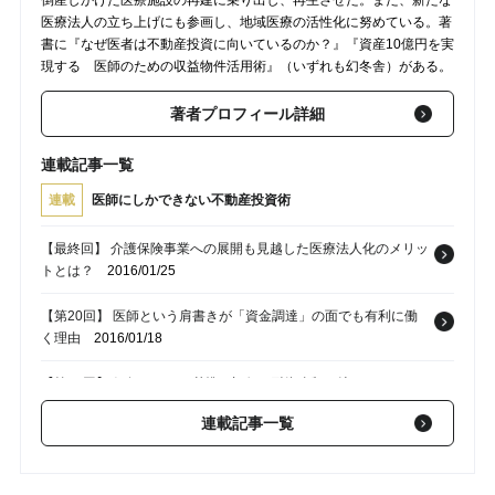
倒産しかけた医療施設の再建に乗り出し、再生させた。また、新たな
医療法人の立ち上げにも参画し、地域医療の活性化に努めている。著
書に『なぜ医者は不動産投資に向いているのか？』『資産10億円を実
現する 医師のための収益物件活用術』（いずれも幻冬舎）がある。
著者プロフィール詳細
連載記事一覧
連載
医師にしかできない不動産投資術
【最終回】 介護保険事業への展開も見越した医療法人化のメリッ
トとは？
2016/01/25
【第20回】 医師という肩書きが「資金調達」の面でも有利に働
く理由
2016/01/18
【第19回】 銀行はどんな基準や評価で融資金額を決めているの
か？
2016/01/11
連載記事一覧
【第18回】 不動産の所有で「医師としての可能性」まで広がる
理由
2016/01/04