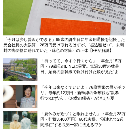
「今月は少し贅沢ができる」65歳の誕生日に年金用通帳を記帳した
元会社員の大誤算…28万円受け取れるはずが、“振込額ゼロ”。未開
封の郵便物に紛れていた〈緑色の封筒〉の正体【FPが解説】
「待ってて、今すぐ行くから」…年金月15万
円・79歳母のLINEに異変。気温38度の猛暑
日、始発の新幹線で駆け付けた娘が見た“まさ
かの光景”
「今年は来なくていいよ」76歳実家の母がポツ
リ。毎年約12万円・新幹線の争奪戦も“親孝
行”のはずが…〈お盆の帰省〉が消えた夏
「夏休みが近づくと眠れません」〈年金月28万
円・貯蓄3,400万円〉60代夫婦、“孫連れで2週
間滞在”する長男一家に怯えるワケ