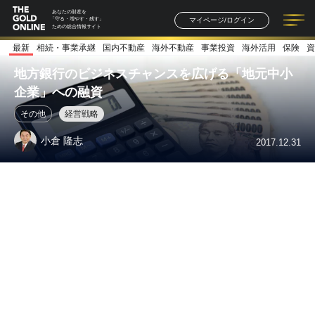
あなたの財産を
マイページ/ログイン
「守る・増やす・残す」
ための総合情報サイト
最新
相続・事業承継
国内不動産
海外不動産
事業投資
海外活用
保険
資
記事一覧
連載一覧
著者一覧
書籍一覧
セミナー情報
お知らせ
地方銀行のビジネスチャンスを広げる「地元中小
企業」への融資
その他
経営戦略
小倉 隆志
2017.12.31