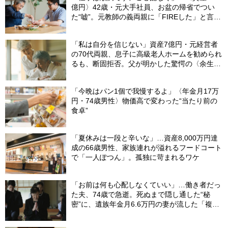
億円〉42歳・元大手社員、お盆の帰省でつい
た“嘘”。元教師の義両親に「FIREした」と言え
なかったワケ
「私は自分を信じない」資産7億円・元経営者
の70代両親、息子に高級老人ホームを勧められ
るも、断固拒否。父が明かした驚愕の〈余生計
画〉【FPが解説】
「今晩はパン1個で我慢するよ」〈年金月17万
円・74歳男性〉物価高で変わった“当たり前の
食卓”
「夏休みは一段と辛いな」…資産8,000万円達
成の66歳男性、家族連れが溢れるフードコート
で「一人ぽつん」。孤独に苛まれるワケ
「お前は何も心配しなくていい」…働き者だっ
た夫、74歳で急逝。死ぬまで隠し通した“秘
密”に、遺族年金月6.6万円の妻が流した「複雑
な涙」