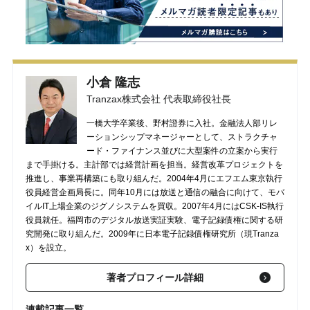
小倉 隆志
Tranzax株式会社 代表取締役社長
一橋大学卒業後、野村證券に入社。金融法人部リレ
ーションシップマネージャーとして、ストラクチャ
ード・ファイナンス並びに大型案件の立案から実行
まで手掛ける。主計部では経営計画を担当。経営改革プロジェクトを
推進し、事業再構築にも取り組んだ。2004年4月にエフエム東京執行
役員経営企画局長に。同年10月には放送と通信の融合に向けて、モバ
イルIT上場企業のジグノシステムを買収。2007年4月にはCSK-IS執行
役員就任。福岡市のデジタル放送実証実験、電子記録債権に関する研
究開発に取り組んだ。2009年に日本電子記録債権研究所（現Tranza
x）を設立。
著者プロフィール詳細
連載記事一覧