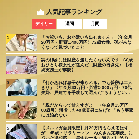
【第6回】 日本の「AI関連株」を外国人投資家が買わない理由
2018/10/18
人気記事ランキング
【第7回】 なぜ、日本の自動車産業は「ガラパゴス化」しつつある
デイリー
週間
月間
のか？
2018/10/25
【最終回】 EV推進 「環境保護の本気度」を高める中国政府の思惑
「お祝いも、お小遣いも出せません」〈年金月
1
20万円・貯蓄1,400万円〉72歳女性、孫が来な
とは
2018/11/01
くなって気づいたこと
実の姉妹には財産を渡したくないんです…60歳
2
おひとり様女性が選んだ〈財産の行き先〉【相
続実務士が解説】
「何かあれば息子が来られる。でも普段は二人
3
きり」〈年金月33万円・貯蓄5,000万円〉70代
夫婦、戸建てを手放して選んだ“ちょうどいい
距離”
「親だからって甘えすぎよ」〈年金月13万円・
4
68歳母〉帰省した40歳長男に告げた「もう実家
には泊めない」
【メルマガ会員限定】月20万円もらえるはず
5
が…45歳・サラリーマン「ねんきん定期便」に
抱いた違和感。「年金ルール」知らずにそのま