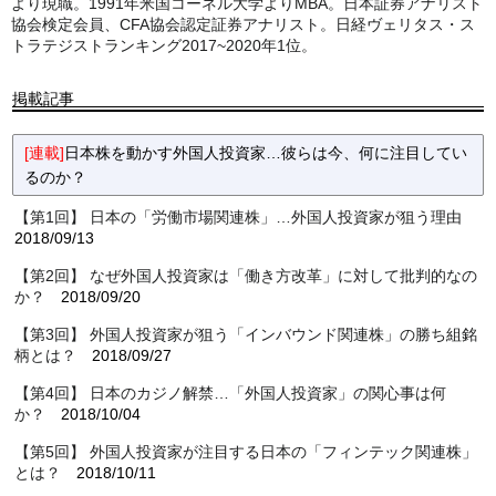
より現職。1991年米国コーネル大学よりMBA。日本証券アナリスト
協会検定会員、CFA協会認定証券アナリスト。日経ヴェリタス・ス
トラテジストランキング2017~2020年1位。
掲載記事
[連載]
日本株を動かす外国人投資家…彼らは今、何に注目してい
るのか？
【第1回】 日本の「労働市場関連株」…外国人投資家が狙う理由
2018/09/13
【第2回】 なぜ外国人投資家は「働き方改革」に対して批判的なの
か？
2018/09/20
【第3回】 外国人投資家が狙う「インバウンド関連株」の勝ち組銘
柄とは？
2018/09/27
【第4回】 日本のカジノ解禁…「外国人投資家」の関心事は何
か？
2018/10/04
【第5回】 外国人投資家が注目する日本の「フィンテック関連株」
とは？
2018/10/11