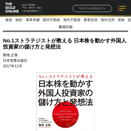
あなたの財産を
マイページ/ログイン
「守る・増やす・残す」
ための総合情報サイト
最新
相続・事業承継
国内不動産
海外不動産
事業投資
海外活用
保険
資
記事一覧
連載一覧
著者一覧
書籍一覧
セミナー情報
お知らせ
書籍詳細
No.1ストラテジストが教える 日本株を動かす外国人
投資家の儲け方と発想法
菊地 正俊
日本実業出版社
2017年12月