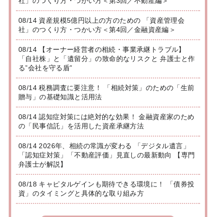
社」のつくり方・つかい方＜第3回／不動産編＞
08/14 資産規模5億円以上の方のための 「資産管理会
社」のつくり方・つかい方＜第4回／金融資産編＞
08/14 【オーナー経営者の相続・事業承継トラブル】
「自社株」と「遺留分」の致命的なリスクと 弁護士と作
る”会社を守る盾”
08/14 税務調査に要注意！ 「相続対策」のための「生前
贈与」の基礎知識と活用法
08/14 認知症対策には絶対的な効果！ 金融資産家のため
の「民事信託」を活用した資産承継方法
08/14 2026年、相続の常識が変わる 「デジタル遺言」
「認知症対策」「不動産評価」見直しの最新動向 【専門
弁護士が解説】
08/18 キャピタルゲインも期待できる環境に！ 「債券投
資」のタイミングと具体的な取り組み方