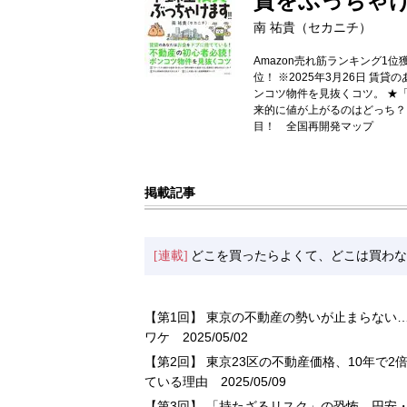
資をぶっちゃ
南 祐貴（セカニチ）
Amazon売れ筋ランキング1位
位！ ※2025年3月26日 
ンコツ物件を見抜くコツ。 ★
来的に値が上がるのはどっち？
目！ 全国再開発マップ
掲載記事
[連載]
どこを買ったらよくて、どこは買わな
【第1回】 東京の不動産の勢いが止まらない…
ワケ
2025/05/02
【第2回】 東京23区の不動産価格、10年で
ている理由
2025/05/09
【第3回】 「持たざるリスク」の恐怖…円安