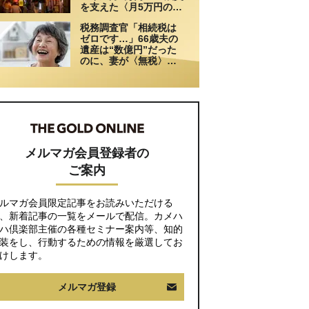
を支えた〈月5万円の援
助〉が途絶えた夜
税務調査官「相続税は
ゼロです…」66歳夫の
遺産は“数億円”だった
のに、妻が〈無税〉で
済んだワケ【税理士が
解説】
メルマガ会員登録者の
ご案内
ルマガ会員限定記事をお読みいただける
、新着記事の一覧をメールで配信。カメハ
ハ倶楽部主催の各種セミナー案内等、知的
装をし、行動するための情報を厳選してお
けします。
メルマガ登録