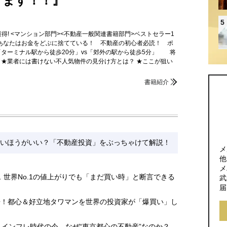
けます！！』
5
獲得! <マンション部門><不動産一般関連書籍部門>ベストセラー1
賃貸のあなたはお金をどぶに捨てている！ 不動産の初心者必読！ ポ
「ターミナル駅から徒歩20分」vs「郊外の駅から徒歩5分」 将
 ★業者には書けない不人気物件の見分け方とは？ ★ここが狙い
書籍紹介
いほうがいい？「不動産投資」をぶっちゃけて解説！
メ
他
メ
 世界No.1の値上がりでも「まだ買い時」と断言できる
武
届
2倍！都心＆好立地タワマンを世界の投資家が「爆買い」し
・インフレ時代の今、なぜ“東京都心の不動産”なのか？