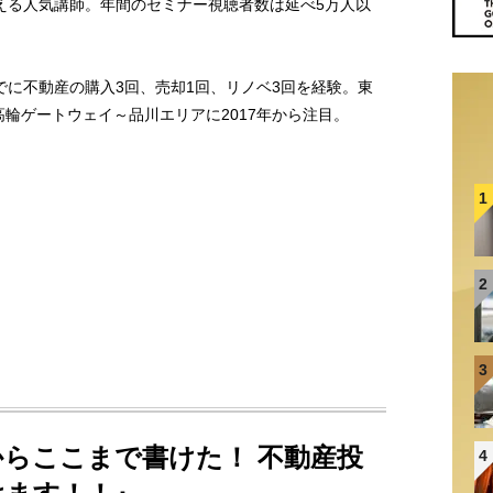
える人気講師。年間のセミナー視聴者数は延べ5万人以
でに不動産の購入3回、売却1回、リノベ3回を経験。東
輪ゲートウェイ～品川エリアに2017年から注目。
1
2
3
らここまで書けた！ 不動産投
4