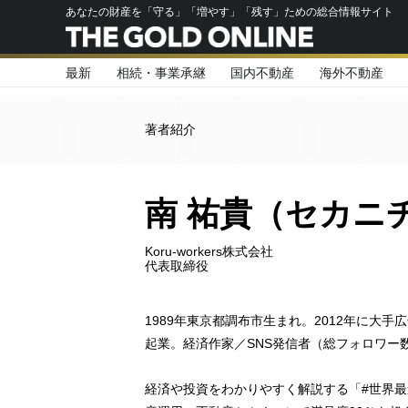
あなたの財産を「守る」「増やす」「残す」ための総合情報サイト
最新
相続・事業承継
国内不動産
海外不動産
著者紹介
南 祐貴（セカニ
Koru-workers株式会社
代表取締役
1989年東京都調布市生まれ。2012年に大
起業。経済作家／SNS発信者（総フォロワー
経済や投資をわかりやすく解説する「#世界