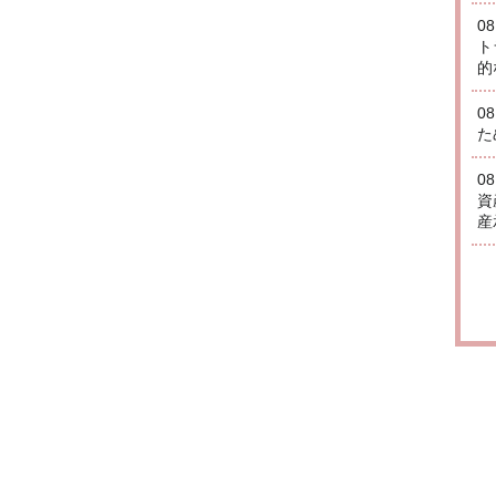
0
ト
的
0
た
0
資
産