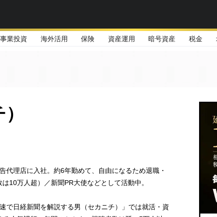
事業投資
海外活用
保険
資産運用
暗号資産
税金
チ）
手広告代理店に入社。約6年勤めて、自由になるため退職・
数は10万人超）／新聞PR大使などとして活動中。
最速で日経新聞を解説する男（セカニチ）」では就活・資