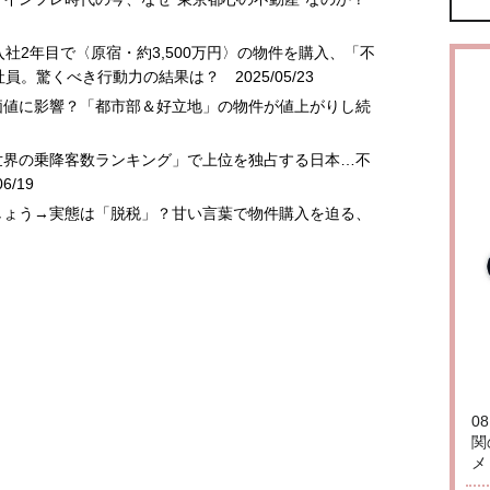
入社2年目で〈原宿・約3,500万円〉の物件を購入、「不
社員。驚くべき行動力の結果は？
2025/05/23
価値に影響？「都市部＆好立地」の物件が値上がりし続
世界の乗降客数ランキング」で上位を独占する日本…不
6/19
しょう→実態は「脱税」？甘い言葉で物件購入を迫る、
0
関
メ