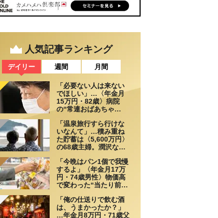
人気記事ランキング
デイリー
週間
月間
「必要ない人は来ない
でほしい」…〈年金月
15万円・82歳〉病院
の“常連おばあちゃ
ん”に向けられた20代会
「温泉旅行すら行けな
社員の本音。それでも
いなんて」…積み重ね
通い続ける理由
た貯蓄は〈5,600万円〉
の68歳主婦。潤沢な老
後資金を貯めたはずが
「今晩はパン1個で我慢
「馬鹿だった」肩を落
するよ」〈年金月17万
とす理由
円・74歳男性〉物価高
で変わった“当たり前の
食卓”
「俺の仕送りで飲む酒
は、うまかったか？」
…年金月8万円・71歳父