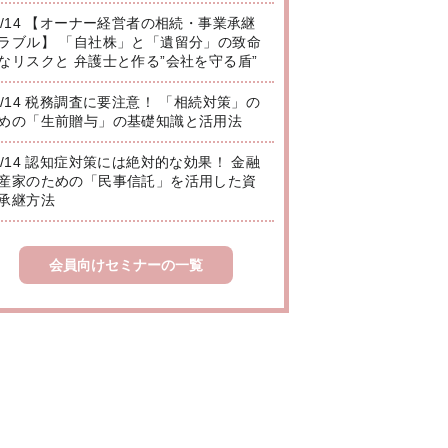
8/14 【オーナー経営者の相続・事業承継
ラブル】 「自社株」と「遺留分」の致命
なリスクと 弁護士と作る”会社を守る盾”
8/14 税務調査に要注意！ 「相続対策」の
めの「生前贈与」の基礎知識と活用法
8/14 認知症対策には絶対的な効果！ 金融
産家のための「民事信託」を活用した資
承継方法
会員向けセミナーの一覧