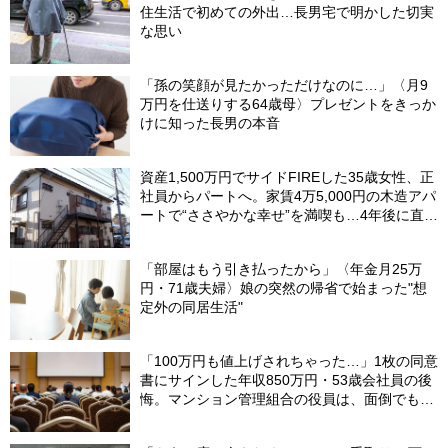
住生活で初めての外出…長男宅で明かした切実
な思い
「孫の笑顔が見たかっただけなのに…」〈月9
万円を仕送りする64歳母〉プレゼントをきっか
けに知った長男の本音
資産1,500万円でサイドFIREした35歳女性、正
社員からパートへ。家賃4万5,000円の木造アパ
ートで“ささやかな幸せ”を満喫も…4年後に直面
した「究極の2択」
「部屋はもう引き払ったから」〈年金月25万
円・71歳夫婦〉娘の突然の帰省で始まった"想
定外の同居生活"
「100万円も値上げされちゃった…」1枚の同意
書にサインした年収850万円・53歳会社員の後
悔。マンション管理組合の役員は、面倒でも自
分でやらないと〈損する〉ワケ【マンション管
理コンサルタントが警鐘】