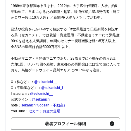
1989年東京都調布市生まれ。2012年に大手広告代理店に入社。約6
年勤めて、自由になるため退職・起業。経済作家／SNS発信者（総フ
ォロワー数は10万人超）／新聞PR大使などとして活動中。
経済や投資をわかりやすく解説する「#世界最速で日経新聞を解説す
る男（セカニチ）」では就活・資産運用・不動産セミナーにて満足度
90％を超える人気講師。年間のセミナー視聴者数は延べ5万人以上。
全SNSの動画は合計5000万再生以上。
不動産マニア・再開発マニアであり、28歳までに不動産の購入3回、
売却1回、リノベ3回を経験。東京都心の再開発はほぼ全て頭に入って
おり、高輪ゲートウェイ～品川エリアに2017年から注目。
X（株など）：
@sekanichi__
X（不動産など）：
@sekanichi_f
Instagram：
@sekanichi__
公式ライン：
@sekanichi
note：
sekanichifudosan（不動産）
YouTube：
セカニチお金の道場
著者プロフィール詳細