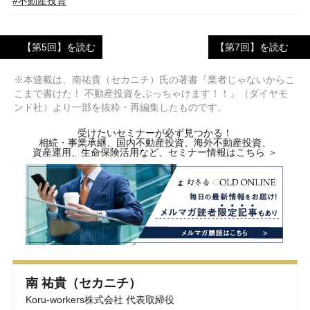
#不動産投資
【第5回】を読む
【第7回】を読む
※本連載は、南祐貴（セカニチ）氏の著書『業者じゃないからこ
こまで書けた！ 不動産投資をぶっちゃけます！！』（ダイヤモ
ンド社）より一部を抜粋・再編集したものです。
受けたいセミナーが必ず見つかる！
相続・事業承継、国内不動産投資、海外不動産投資、
資産運用、生命保険活用など、セミナー情報はこちら ＞
南 祐貴（セカニチ）
Koru-workers株式会社 代表取締役