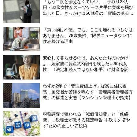
「もう二度と会えなくていい」…手取り28万
円・32歳女性がスーツケース片手に実家を飛び
出した日。きっかけは66歳母の「背筋の凍る一
言」
「買い物は不便。でも、ここを離れるつもりは
ありません」78歳夫婦、“限界ニュータウン”に
住み続ける理由
安心して暮らせるのは、あんたたちのおかげ
よ…姪家族に資産約3億円を残したい90代女
性、〈法定相続人ではない相手〉に財産を託せ
たワケ【相続実務士が解説】
わずか2年で「管理費値上げ」提案に住民困
惑…国交省が警鐘を鳴らす「管理業者管理者方
式」の構造と実態【マンション管理士が指摘】
税務調査で狙われる「減価償却費」と「修繕
費」…税理士が教える確定申告“手残りを増や
す”ための正しい節税術