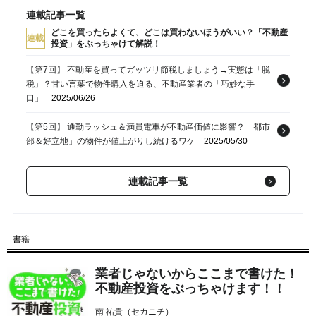
連載記事一覧
どこを買ったらよくて、どこは買わないほうがいい？「不動産
連載
投資」をぶっちゃけて解説！
【第7回】 不動産を買ってガッツリ節税しましょう→実態は「脱
税」？甘い言葉で物件購入を迫る、不動産業者の「巧妙な手
口」
2025/06/26
【第5回】 通勤ラッシュ＆満員電車が不動産価値に影響？「都市
部＆好立地」の物件が値上がりし続けるワケ
2025/05/30
【第4回】 早く自由になりたい…当時24歳・入社2年目で〈原
連載記事一覧
宿・約3,500万円〉の物件を購入、「不動産投資の最速ルート」
を爆走した元大手会社員。驚くべき行動力の結果は？
2025/05/23
【第3回】 「持たざるリスク」の恐怖…円安・インフレ時代の
書籍
今、なぜ“東京都心の不動産”なのか？
2025/05/16
業者じゃないからここまで書けた！
【第2回】 東京23区の不動産価格、10年で2倍！都心＆好立地タ
不動産投資をぶっちゃけます！！
ワマンを世界の投資家が「爆買い」している理由
2025/05/09
南 祐貴（セカニチ）