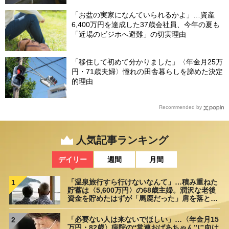
「お盆の実家になんていられるかよ」…資産
6,400万円を達成した37歳会社員、今年の夏も
「近場のビジホへ避難」の切実理由
「移住して初めて分かりました」〈年金月25万
円・71歳夫婦〉憧れの田舎暮らしを諦めた決定
的理由
Recommended by
人気記事ランキング
デイリー
週間
月間
「温泉旅行すら行けないなんて」…積み重ねた
1
貯蓄は〈5,600万円〉の68歳主婦。潤沢な老後
資金を貯めたはずが「馬鹿だった」肩を落とす
理由
「必要ない人は来ないでほしい」…〈年金月15
2
万円・82歳〉病院の“常連おばあちゃん”に向け