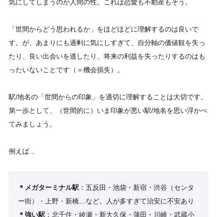
気にしてしまうのが人間の性。これは恋愛も不動産もそう。
「世間からどう思われるか」をほどほどに理解するのは良いで
す。が、あまりにも過剰に気にしすぎて、自分軸の価値観を失っ
たり、良い出会いを逃したり、将来の利益を失ったりするのはも
ったいないことです（＝機会損失）。
駅/地名の「世間からの印象」を適切に理解することは大切です。
第一歩として、（世間的に）いま印象が悪い駅/地名を思い浮かべ
てみましょう。
例えば…
＊メガターミナル駅
：五反田・池袋・新宿・渋谷（センタ
ー街）・上野・新橋…など。人が多すぎて治安に不安あり
＊強い駅
：北千住・綾瀬・新大久保・蒲田・川崎・武蔵小