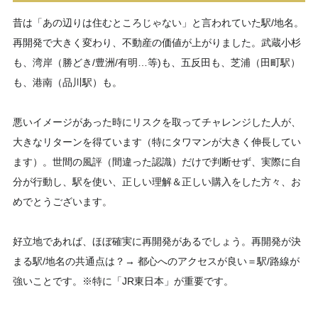
昔は「あの辺りは住むところじゃない」と言われていた駅/地名。
再開発で大きく変わり、不動産の価値が上がりました。武蔵小杉
も、湾岸（勝どき/豊洲/有明…等)も、五反田も、芝浦（田町駅）
も、港南（品川駅）も。
悪いイメージがあった時にリスクを取ってチャレンジした人が、
大きなリターンを得ています（特にタワマンが大きく伸長してい
ます）。世間の風評（間違った認識）だけで判断せず、実際に自
分が行動し、駅を使い、正しい理解＆正しい購入をした方々、お
めでとうございます。
好立地であれば、ほぼ確実に再開発があるでしょう。再開発が決
まる駅/地名の共通点は？→ 都心へのアクセスが良い＝駅/路線が
強いことです。
※特に「JR東日本」が重要です。