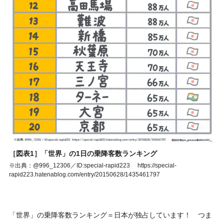
［図表1］「世界」の1日の乗降客数ランキング
※出典：@996_12306／ID:special-rapid223 https://special-
rapid223.hatenablog.com/entry/20150628/1435461797
「世界」の乗降客数ランキング＝日本が独占しています！ つま