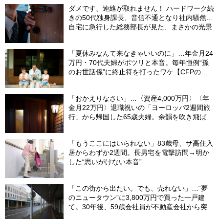
ダメです、連絡が取れません！ ハードワーク続
きの50代独身課長、音信不通となり社内騒然…
自宅に急行した総務部長が見た、まさかの光景
「夏休みなんて来なきゃいいのに」…年金月24
万円・70代夫婦がポツリと本音。毎年恒例“孫
のお世話係”に終止符を打ったワケ【CFPの助
言】
「おかえりなさい」…〈資産4,000万円〉〈年
金月22万円〉退職祝いの「ヨーロッパ2週間旅
行」から帰国した65歳夫婦。余韻を吹き飛ばし
た“破綻の影”
「もうここにはいられない」83歳母、サ高住入
居からわずか2週間。長男宅を電撃訪問→明か
した“思いがけない本音”
「この街から出たい。でも、売れない」…“夢
のニュータウン”に3,800万円で買った一戸建
て。30年後、59歳会社員が不動産会社から突き
つけられた「残酷な現実」