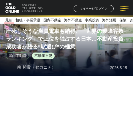
あなたの財産を
マイページ/ログイン
「守る・増やす・残す」
ための総合情報サイト
最新
相続・事業承継
国内不動産
海外不動産
事業投資
海外活用
保険
資
記事一覧
連載一覧
著者一覧
書籍一覧
セミナー情報
お知らせ
圧死しそうな満員電車も納得、「世界の乗降客数
ランキング」で上位を独占する日本…不動産投資
成功者が語る“駅選び”の極意
国内不動産
不動産市況
南 祐貴（セカニチ）
2025.6.19