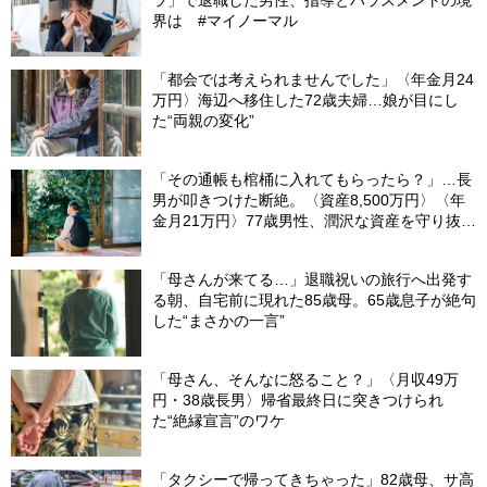
ラ」で退職した男性、指導とハラスメントの境
界は #マイノーマル
「都会では考えられませんでした」〈年金月24
万円〉海辺へ移住した72歳夫婦…娘が目にし
た“両親の変化”
「その通帳も棺桶に入れてもらったら？」…長
男が叩きつけた断絶。〈資産8,500万円〉〈年
金月21万円〉77歳男性、潤沢な資産を守り抜い
た“代償”
「母さんが来てる…」退職祝いの旅行へ出発す
る朝、自宅前に現れた85歳母。65歳息子が絶句
した“まさかの一言”
「母さん、そんなに怒ること？」〈月収49万
円・38歳長男〉帰省最終日に突きつけられ
た“絶縁宣言”のワケ
「タクシーで帰ってきちゃった」82歳母、サ高