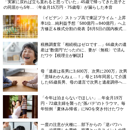
「実家に戻れば立ち直れると思っていた」45歳で帰ってきた息子と
の同居から5年…〈年金月15万円・75歳母〉が漏らした本音
〈イビデン〉ストップ高で東証プライム・上昇
率1位…純利益予想「580億円→840億円」へ上
方修正＆株式分割の発表【8月5日の国内株式市
場概況】
税務調査官「相続税はゼロです…」66歳夫の遺
産は“数億円”だったのに、妻が〈無税〉で済ん
だワケ【税理士が解説】
母「遺産は長男に3,600万、次男に200万」次男
「意味わかんねぇ…！」母と15年同居して介護
した65歳長男、母の遺言で次男と遺産調停へ＜
調停の長期化で経済的ダメージ＞【司法書士が
助言】
「今年は泊まらないでほしい」…年金月19万
円・72歳主婦を襲った“孫バテ”のトラウマ。毎
年恒例「夏休み帰省」にNOを突き付けたワケ
一度の注意が火種に…部下からの「逆パワハ