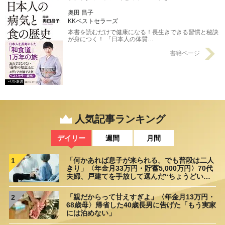
奥田 昌子
KKベストセラーズ
本書を読むだけで健康になる！長生きできる習慣と秘訣
が身につく！ 「日本人の体質…
書籍ページ
人気記事ランキング
デイリー
週間
月間
「何かあれば息子が来られる。でも普段は二人
1
きり」〈年金月33万円・貯蓄5,000万円〉70代
夫婦、戸建てを手放して選んだ“ちょうどいい
距離”
「親だからって甘えすぎよ」〈年金月13万円・
2
68歳母〉帰省した40歳長男に告げた「もう実家
には泊めない」