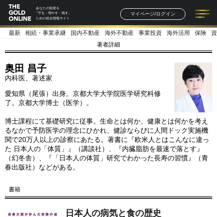
あなたの財産を
マイページ/ログイン
「守る・増やす・残す」
ための総合情報サイト
最新
相続・事業承継
国内不動産
海外不動産
事業投資
海外活用
保険
資
記事一覧
連載一覧
著者一覧
書籍一覧
セミナー情報
お知らせ
著者詳細
奥田 昌子
内科医、著述家
愛知県（尾張）出身。京都大学大学院医学研究科修
了。京都大学博士（医学）。
博士課程にて基礎研究に従事。生命とは何か、健康とは何かを考え
るなかで予防医学の理念にひかれ、健診ならびに人間ドック実施機
関で20万人以上の診察にあたる。著書に『欧米人とはこんなに違っ
た 日本人の「体質」』（講談社）、『内臓脂肪を最速で落とす』
（幻冬舎）、『「日本人の体質」研究でわかった長寿の習慣』（青
春出版社）などがある。
書籍
日本人の病気と食の歴史