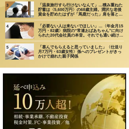
「温泉旅行すら行けないなんて」…積み重ねた
3
貯蓄は〈5,600万円〉の68歳主婦。潤沢な老後
資金を貯めたはずが「馬鹿だった」肩を落とす
理由
「必要ない人は来ないでほしい」…〈年金月15
4
万円・82歳〉病院の“常連おばあちゃん”に向け
られた20代会社員の本音。それでも通い続ける
理由
「喜んでもらえると思っていました」〈仕送り
5
月7万円・63歳女性〉孫へのプレゼントがきっ
かけで崩れた親子関係