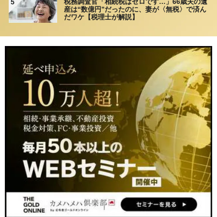
税務調査官「相続税はゼロです…」66歳夫の遺
5
産は“数億円”だったのに、妻が〈無税〉で済ん
だワケ【税理士が解説】