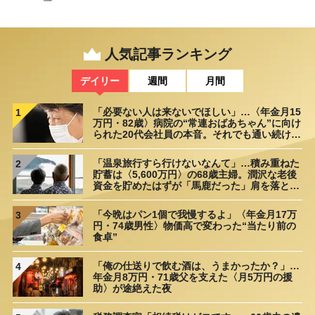
人気記事ランキング
デイリー
週間
月間
「必要ない人は来ないでほしい」…〈年金月15
1
万円・82歳〉病院の“常連おばあちゃん”に向け
られた20代会社員の本音。それでも通い続ける
理由
「温泉旅行すら行けないなんて」…積み重ねた
2
貯蓄は〈5,600万円〉の68歳主婦。潤沢な老後
資金を貯めたはずが「馬鹿だった」肩を落とす
理由
「今晩はパン1個で我慢するよ」〈年金月17万
3
円・74歳男性〉物価高で変わった“当たり前の
食卓”
「俺の仕送りで飲む酒は、うまかったか？」…
4
年金月8万円・71歳父を支えた〈月5万円の援
助〉が途絶えた夜