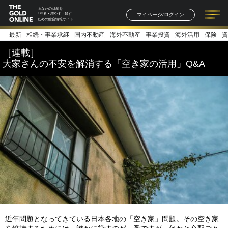
あなたの財産を
マイページ/ログイン
「守る・増やす・残す」
ための総合情報サイト
最新
相続・事業承継
国内不動産
海外不動産
事業投資
海外活用
保険
資
記事一覧
連載一覧
著者一覧
書籍一覧
セミナー情報
お知らせ
［連載］
大家さんの不安を解消する「空き家の活用」Q&A
近年問題となってきている日本各地の「空き家」問題。その空き家