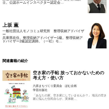
士。公認ホームインスペクター認定会…
上坂 薫
一般社団法人モノコミュ研究所 整理収納アドバイザ
ー
兵庫県在住。整理収納アドバイザー1級。整理収納ア
ドバイザー2級認定講師。（一社）モ…
関連書籍の紹介
空き家の手帖 放っておかないための
考え方・使い方
六原まちづくり委員会 ぽむ企画
学芸出版社
「あなたの家、空き家にしていませんか？」 地元の空き
家に悩んだ住民自らが、実体験…