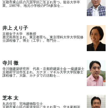
京都市東山区の六原学区に生まれ育つ。龍谷大学卒
業。1987年、地元小学校のPTA参加を…
井上 えり子
京都女子大学 准教授
鹿児島県生まれ。東京都育ち。東京理科大学大学院修
士課程修了。博士（工学）。専門分…
寺川 徹
寺川徹建築研究所 代表・京都府建築士会 一級建築士
京都府宇治市生まれ。カナダ・マギル大学大学院修士
課程修了。大阪、カナダでの活動を…
芝本 太
丸吉住宅 宅地建物取引士
京都市東山区の新道学区に生まれ育つ。空き家相談