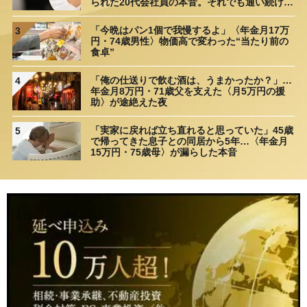
られた20代会社員の本音。それでも通い続ける
理由
「今晩はパン1個で我慢するよ」〈年金月17万
3
円・74歳男性〉物価高で変わった“当たり前の
食卓”
「俺の仕送りで飲む酒は、うまかったか？」…
4
年金月8万円・71歳父を支えた〈月5万円の援
助〉が途絶えた夜
「実家に戻れば立ち直れると思っていた」45歳
5
で帰ってきた息子との同居から5年…〈年金月
15万円・75歳母〉が漏らした本音