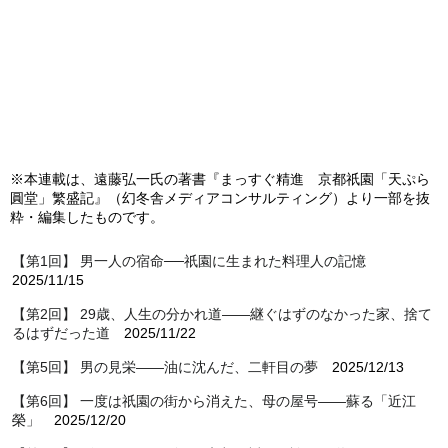
※本連載は、遠藤弘一氏の著書『まっすぐ精進 京都祇園「天ぷら
圓堂」繁盛記』（幻冬舎メディアコンサルティング）より一部を抜
粋・編集したものです。
【第1回】 男一人の宿命──祇園に生まれた料理人の記憶
2025/11/15
【第2回】 29歳、人生の分かれ道――継ぐはずのなかった家、捨て
るはずだった道
2025/11/22
【第5回】 男の見栄――油に沈んだ、二軒目の夢
2025/12/13
【第6回】 一度は祇園の街から消えた、母の屋号――蘇る「近江
榮」
2025/12/20