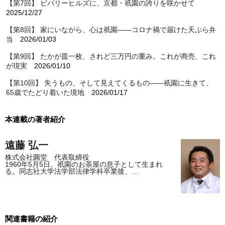
【第7回】 ビバリーヒルズに、京都・祇園の誇りを咲かせて
2025/12/27
【第8回】 家にいながら、心は祇園――コロナ禍で届けた天ぷら弁
当
2026/01/03
【第9回】 たかが皿一枚、されど三万円の重み。これが商売、これ
が現実
2026/01/10
【第10回】 失うもの、そして見えてくるもの――祇園に生きて、
65歳でたどり着いた境地
2026/01/17
本連載の著者紹介
遠藤 弘一
株式会社圓堂 代表取締役
1960年5月5日、祇園のお茶屋の息子として生まれ
る。同志社大学法学部法律学科卒業後、…
関連書籍の紹介