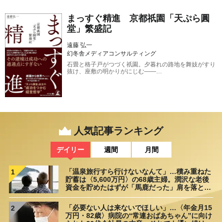
まっすぐ精進 京都祇園「天ぷら圓
堂」繁盛記
遠藤 弘一
幻冬舎メディアコンサルティング
石畳と格子戸がつづく祇園。夕暮れの路地を舞妓がすり
抜け、座敷の明かりがにじむ――…
人気記事ランキング
デイリー
週間
月間
「温泉旅行すら行けないなんて」…積み重ねた
1
貯蓄は〈5,600万円〉の68歳主婦。潤沢な老後
資金を貯めたはずが「馬鹿だった」肩を落とす
理由
「必要ない人は来ないでほしい」…〈年金月15
2
万円・82歳〉病院の“常連おばあちゃん”に向け