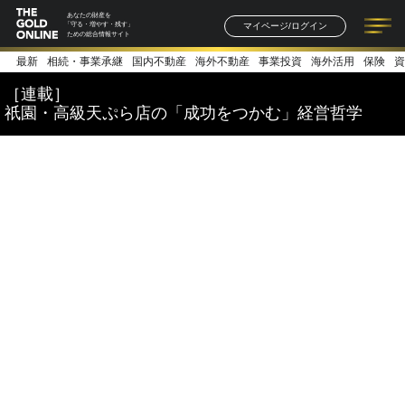
あなたの財産を
マイページ/ログイン
「守る・増やす・残す」
ための総合情報サイト
最新
相続・事業承継
国内不動産
海外不動産
事業投資
海外活用
保険
資
記事一覧
連載一覧
著者一覧
書籍一覧
セミナー情報
お知らせ
［連載］
祇園・高級天ぷら店の「成功をつかむ」経営哲学