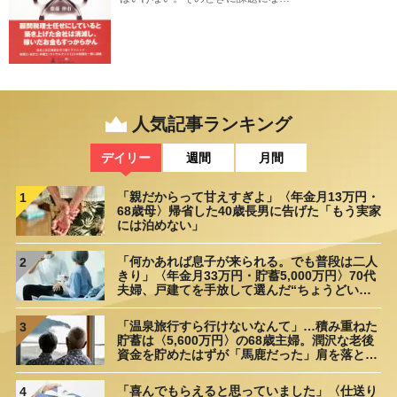
人気記事ランキング
デイリー
週間
月間
「親だからって甘えすぎよ」〈年金月13万円・
1
68歳母〉帰省した40歳長男に告げた「もう実家
には泊めない」
「何かあれば息子が来られる。でも普段は二人
2
きり」〈年金月33万円・貯蓄5,000万円〉70代
夫婦、戸建てを手放して選んだ“ちょうどいい
距離”
「温泉旅行すら行けないなんて」…積み重ねた
3
貯蓄は〈5,600万円〉の68歳主婦。潤沢な老後
資金を貯めたはずが「馬鹿だった」肩を落とす
理由
「喜んでもらえると思っていました」〈仕送り
4