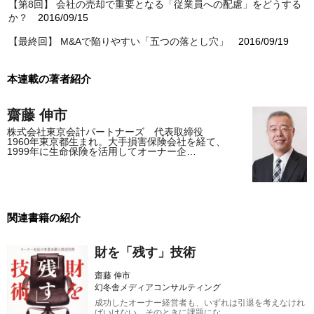
【第8回】 会社の売却で重要となる「従業員への配慮」をどうする
か？
2016/09/15
【最終回】 M&Aで陥りやすい「五つの落とし穴」
2016/09/19
本連載の著者紹介
齋藤 伸市
株式会社東京会計パートナーズ 代表取締役
1960年東京都生まれ。大手損害保険会社を経て、
1999年に生命保険を活用してオーナー企…
関連書籍の紹介
財を「残す」技術
齋藤 伸市
幻冬舎メディアコンサルティング
成功したオーナー経営者も、いずれは引退を考えなけれ
ばいけない。そのときに課題にな…