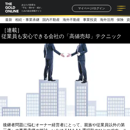
あなたの財産を
マイページ/ログイン
「守る・増やす・残す」
ための総合情報サイト
最新
相続・事業承継
国内不動産
海外不動産
事業投資
海外活用
保険
資
記事一覧
連載一覧
著者一覧
書籍一覧
セミナー情報
お知らせ
［連載］
従業員も安心できる会社の「高値売却」テクニック
後継者問題に悩むオーナー経営者にとって、親族や従業員以外の第