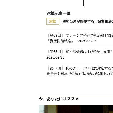
連載記事一覧
連載
税務当局が監視する、超富裕層
【第69回】 マレーシア移住で相続税ゼロ
「資産防衛戦略」
2025/09/27
【第65回】 富裕層優遇は“限界”か…見
2025/09/25
【第67回】 真のグローバル化に対応す
族年金を日本で受給する場合の税務上の
【第66回】 外国の専門家も驚く独特な
ばならないこと【弁護士が解説】
2025/0
今、あなたにオススメ
【第65回】 富裕層ファミリーの相続・
【弁護士が解説】
2025/09/13