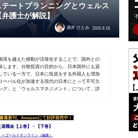
ステートプランニングとウェルス
【弁護士が解説】
酒井 ひとみ
2025.8.16
国境を越えた移動が活発化することで、国外との
味します。分散投資の目的から、日本国外にも資
している一方で、日本に投資をする外国人も増加
ローバル化が加速する現代の日本にとって不可欠
ング」と「ウェルスマネジメント」について、詳
最新刊、Amazonにて好評発売中！
た退職金【上巻】・【下巻】
）＋ゴールドオンライン（編集）