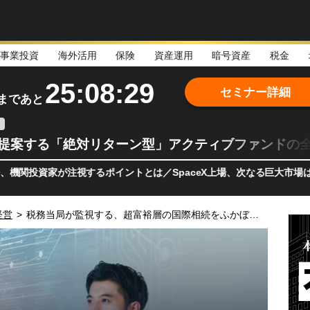
事業投資
海外活用
保険
資産運用
暗号資産
税金
25:08:27
セミナー詳細
まであと
teが提案する「絶対リターン型」アクティブファンドの
が注視するポイントとは／SpaceX上場、次なる巨大市場は「宇宙!?
経営
>
税務当局が監視する、超富裕層の国際相続をふかぼりする