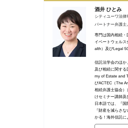
酒井 ひとみ
シティユーワ法律
パートナー弁護士
専門は国内相続・
イベートウェルス全般
alth）及びLegal
信託法学会のほか、STEP（
及び相続に関する国際実務
my of Estat
びACTEC（The Amer
相続弁護士協会）
けセミナー講師及
日本語では、『国
『財産を減らさな
かる！海外信託に