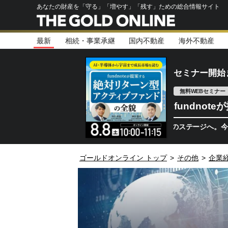
あなたの財産を「守る」「増やす」「残す」ための総合情報サイト
最新
相続・事業承継
国内不動産
海外不動産
セミナー開始
無料WEBセミナー
fundno
半導体相場は次のステージへ。今、機関投資家
ゴールドオンライン トップ
>
その他
>
企業