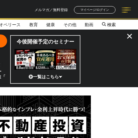
メルマガ／無料登録
マイページ/ログイン
オペリース
教育
健康
その他
動画
検索
記事一覧
連載一覧
著者一覧
書籍一覧
セミナー情報
お知らせ
×
今後開催予定のセミナー
全貌
」 日本の宇宙ベンチャーのココがスゴイ！／補助金から実需へ、知られ
一覧はこちら