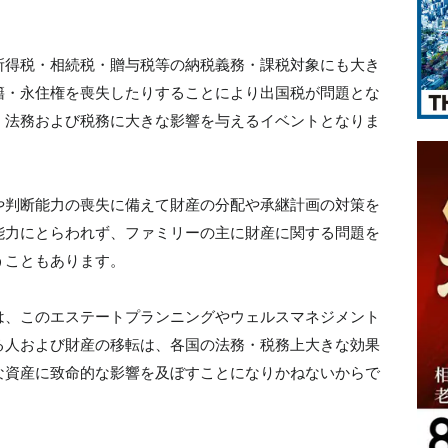
所得税・相続税・贈与税等の納税義務・課税対象にも大き
籍・永住権を喪失したりすることにより出国税が問題とな
、法務および税務に大きな影響を与えるイベントとなりま
や判断能力の喪失に備えて財産の分配や承継計画の対策を
能力にとらわれず、ファミリーの主に財産に関する問題を
うこともあります。
は、このエステートプランニングやウェルスマネジメント
る人および財産の移転は、各国の法務・税務上大きな効果
な資産に致命的な影響を及ぼすことになりかねないからで