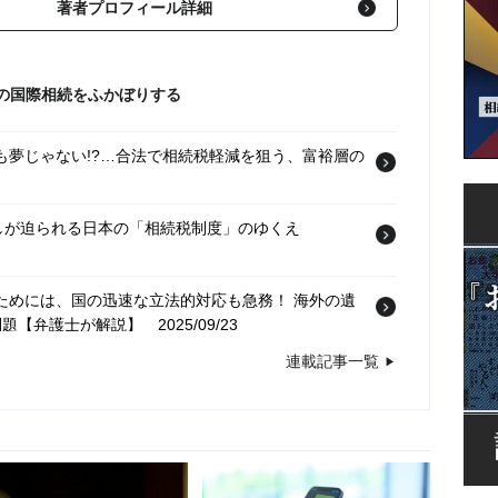
著者プロフィール詳細
の国際相続をふかぼりする
も夢じゃない!?…合法で相続税軽減を狙う、富裕層の
直しが迫られる日本の「相続税制度」のゆくえ
るためには、国の迅速な立法的対応も急務！ 海外の遺
問題【弁護士が解説】
2025/09/23
連載記事一覧
日本の信託税制。外国信託を組成する際に留意しなけれ
9/16
事業承継 ーー紛争リスクを未然に防ぐための実務対策