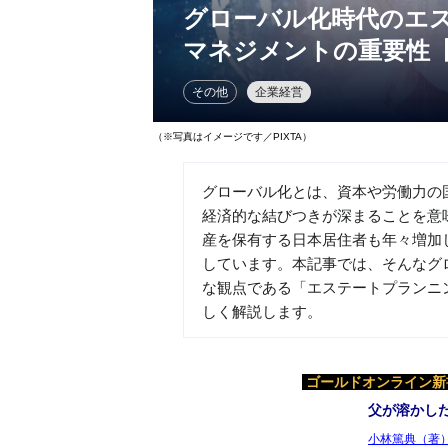
グローバル化時代のエ
マネジメントの重要性
その他
企業経営
（※写真はイメージです／PIXTA）
グローバル化とは、資本や労働力の
経済的な結びつきが深まることを意
産を保有する日本居住者も年々増加
しています。本記事では、そんなグ
な観点である「エステートプランニ
しく解説します。
ゴールドオンライン新書
父が溶かし
小林篤典（著