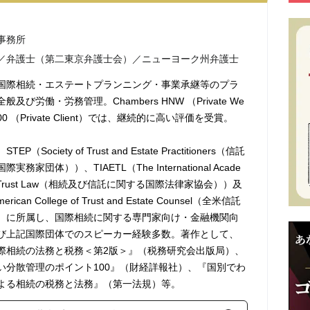
事務所
／弁護士（第二東京弁護士会）／ニューヨーク州弁護士
国際相続・エステートプランニング・事業承継等のプラ
及び労働・労務管理。Chambers HNW （Private We
 500 （Private Client）では、継続的に高い評価を受賞。
Society of Trust and Estate Practitioners（信託
家団体））、TIAETL（The International Acade
e and Trust Law（相続及び信託に関する国際法律家協会））及
ican College of Trust and Estate Counsel（全米信託
）に所属し、国際相続に関する専門家向け・金融機関向
び上記国際団体でのスピーカー経験多数。著作として、
際相続の法務と税務＜第2版＞』（税務研究会出版局）、
い分散管理のポイント100』（財経詳報社）、『国別でわ
よる相続の税務と法務』（第一法規）等。