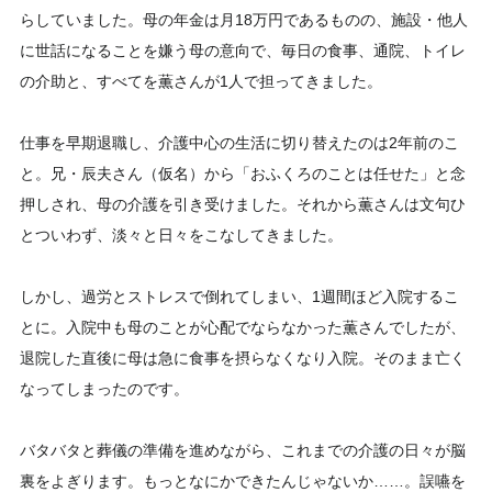
らしていました。母の年金は月18万円であるものの、施設・他人
に世話になることを嫌う母の意向で、毎日の食事、通院、トイレ
の介助と、すべてを薫さんが1人で担ってきました。
仕事を早期退職し、介護中心の生活に切り替えたのは2年前のこ
と。兄・辰夫さん（仮名）から「おふくろのことは任せた」と念
押しされ、母の介護を引き受けました。それから薫さんは文句ひ
とついわず、淡々と日々をこなしてきました。
しかし、過労とストレスで倒れてしまい、1週間ほど入院するこ
とに。入院中も母のことが心配でならなかった薫さんでしたが、
退院した直後に母は急に食事を摂らなくなり入院。そのまま亡く
なってしまったのです。
バタバタと葬儀の準備を進めながら、これまでの介護の日々が脳
裏をよぎります。もっとなにかできたんじゃないか……。誤嚥を