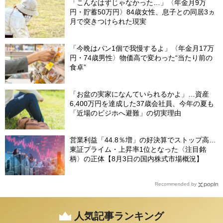
「こんなはずじゃなかった…」〈年金月9万
円・貯蓄50万円〉84歳女性、息子との同居3ヵ
月で突きつけられた現実
「今晩はパン1個で我慢するよ」〈年金月17万
円・74歳男性〉物価高で変わった“当たり前の
食卓”
「お盆の実家になんていられるかよ」…資産
6,400万円を達成した37歳会社員、今年の夏も
「近場のビジホへ避難」の切実理由
営業利益「44.8％増」の好決算でストップ高…
東証プライム・上昇率1位となった〈注目銘
柄〉の正体【8月3日の国内株式市場概況】
Recommended by
人気記事ランキング