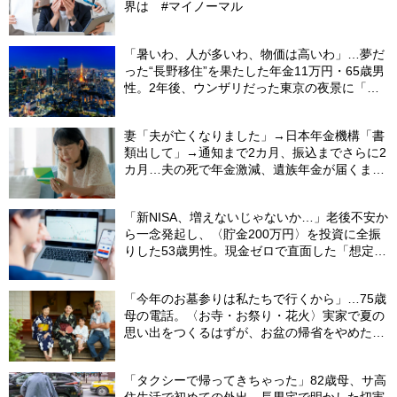
界は #マイノーマル
「暑いわ、人が多いわ、物価は高いわ」…夢だ
った“長野移住”を果たした年金11万円・65歳男
性。2年後、ウンザリだった東京の夜景に「癒
された」ワケ
妻「夫が亡くなりました」→日本年金機構「書
類出して」→通知まで2カ月、振込までさらに2
カ月…夫の死で年金激減、遺族年金が届くまで
の「4カ月」で貯金がどんどん減る妻の悲劇
【CFPが解説】
「新NISA、増えないじゃないか…」老後不安か
ら一念発起し、〈貯金200万円〉を投資に全振
りした53歳男性。現金ゼロで直面した「想定外
の出費」【FPの助言】
「今年のお墓参りは私たちで行くから」…75歳
母の電話。〈お寺・お祭り・花火〉実家で夏の
思い出をつくるはずが、お盆の帰省をやめた理
由
「タクシーで帰ってきちゃった」82歳母、サ高