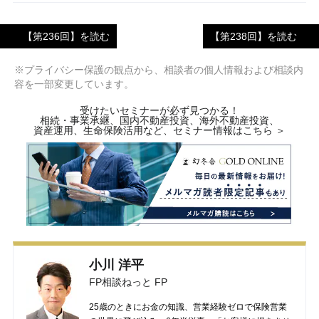
【第236回】を読む
【第238回】を読む
※プライバシー保護の観点から、相談者の個人情報および相談内
容を一部変更しています。
受けたいセミナーが必ず見つかる！
相続・事業承継、国内不動産投資、海外不動産投資、
資産運用、生命保険活用など、セミナー情報はこちら ＞
小川 洋平
FP相談ねっと FP
25歳のときにお金の知識、営業経験ゼロで保険営業