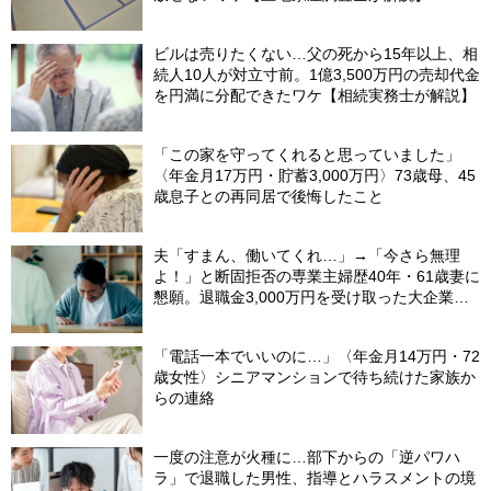
ビルは売りたくない…父の死から15年以上、相
続人10人が対立寸前。1億3,500万円の売却代金
を円満に分配できたワケ【相続実務士が解説】
「この家を守ってくれると思っていました」
〈年金月17万円・貯蓄3,000万円〉73歳母、45
歳息子との再同居で後悔したこと
夫「すまん、働いてくれ…」→「今さら無理
よ！」と断固拒否の専業主婦歴40年・61歳妻に
懇願。退職金3,000万円を受け取った大企業元
本部長の69歳夫が、妻に頭を下げた理由【FP
が解説】
「電話一本でいいのに…」〈年金月14万円・72
歳女性〉シニアマンションで待ち続けた家族か
らの連絡
一度の注意が火種に…部下からの「逆パワハ
ラ」で退職した男性、指導とハラスメントの境