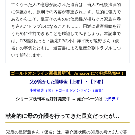
亡くなった人の意思が記された遺言は、当人の死後法律的
に保護され、原則その内容が尊重されます。法的に強力で
あるからこそ、遺言そのものの信憑性が揺らぐと家族を巻
き込んだトラブルになることも……。円満に遺産相続を行
うために生前できることを確認してみましょう。本記事で
は、FP相談ねっと・認定FPの小川洋平氏が遠野さん（仮
名）の事例とともに、遺言書による遺産分割トラブルにつ
いて解説します。
ゴールドオンライン新書最新刊、Amazonにて好評発売中！
父が溶かした退職金【上巻】・【下巻】
小林篤典（著）＋ゴールドオンライン（編集）
シリーズ既刊本も好評発売中 → 紹介ページは
コチラ！
献身的に母の介護を行ってきた長女だったが…
52歳の遠野薫さん（仮名）は、要介護状態の80歳の母と2人で暮