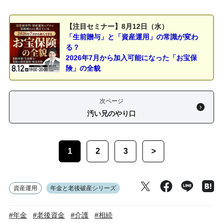
【注目セミナー】8月12日（水）
「生前贈与」と「資産運用」の常識が変わ
る？
2026年7月から加入可能になった「お宝保
険」の全貌
次ページ
汚い兄のやり口
1
2
3
>
資産運用
年金と老後破産シリーズ
#年金
#老後資金
#介護
#相続