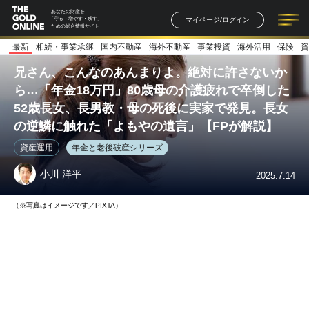
あなたの財産を
マイページ/ログイン
「守る・増やす・残す」
ための総合情報サイト
最新
相続・事業承継
国内不動産
海外不動産
事業投資
海外活用
保険
資
記事一覧
連載一覧
著者一覧
書籍一覧
セミナー情報
お知らせ
兄さん、こんなのあんまりよ。絶対に許さないか
ら…「年金18万円」80歳母の介護疲れで卒倒した
52歳長女、長男教・母の死後に実家で発見。長女
の逆鱗に触れた「よもやの遺言」【FPが解説】
資産運用
年金と老後破産シリーズ
小川 洋平
2025.7.14
（※写真はイメージです／PIXTA）