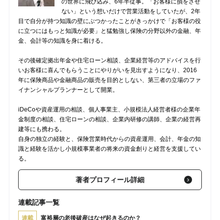
の世界に飛び込み、6年半従事。「お客様に損をさせ
ない」という想いだけで営業活動をしていたが、2年
目で自分が持つ知識の壁にぶつかったことがきっかけで「お客様の役
に立つにはもっと知識が必要」と猛勉強し保険の分野以外の金融、年
金、会計等の知識を身に着ける。
その後確定拠出年金や住宅ローン相談、企業経営等のアドバイスを行
いお客様に喜んでもらうことにやりがいを見出すようになり、2016
年に保険商品や金融商品の販売を目的としない、第三者の立場のファ
イナンシャルプランナーとして開業。
iDeCoや資産運用の相談、個人事業主、小規模法人経営者様の企業年
金制度の相談、住宅ローンの相談、企業内研修の講師、企業の経営再
建等にも携わる。
自身の独立の経験と、保険営業時代からの資産運用、会計、年金の知
識と経験を活かし小規模事業者の将来の資金創りと経営を支援してい
る。
著者プロフィール詳細
連載記事一覧
連載
富裕層の老後破産はなぜ起きるのか？