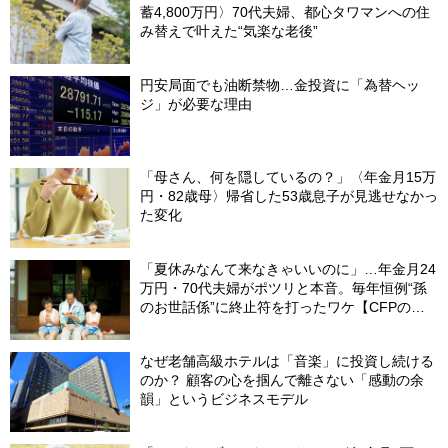
蓄4,800万円〉70代夫婦、都心タワマンへの住
み替えで叶えた“気楽な老後”
円安局面でも油断禁物…金投資に「為替ヘッ
ジ」が必要な理由
「母さん、何を隠しているの？」〈年金月15万
円・82歳母〉帰省した53歳息子が見逃せなかっ
た変化
「夏休みなんて来なきゃいいのに」…年金月24
万円・70代夫婦がポツリと本音。毎年恒例“孫
のお世話係”に終止符を打ったワケ【CFPの助
言】
なぜ老舗高級ホテルは「音楽」に投資し続ける
のか？ 顧客の心を掴んで離さない「感動の余
韻」というビジネスモデル