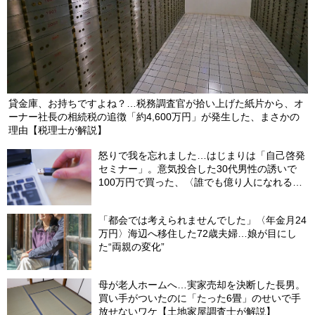
貸金庫、お持ちですよね？…税務調査官が拾い上げた紙片から、オ
ーナー社長の相続税の追徴「約4,600万円」が発生した、まさかの
理由【税理士が解説】
怒りで我を忘れました…はじまりは「自己啓発
セミナー」。意気投合した30代男性の誘いで
100万円で買った、〈誰でも億り人になれる
USBメモリ〉の驚愕内容【弁護士が解説】
「都会では考えられませんでした」〈年金月24
万円〉海辺へ移住した72歳夫婦…娘が目にし
た“両親の変化”
母が老人ホームへ…実家売却を決断した長男。
買い手がついたのに「たった6畳」のせいで手
放せないワケ【土地家屋調査士が解説】