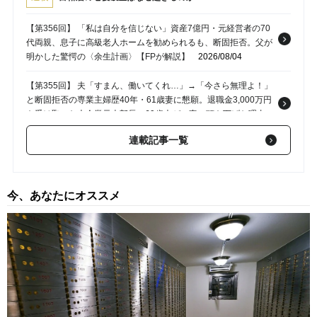
【第356回】 「私は自分を信じない」資産7億円・元経営者の70
代両親、息子に高級老人ホームを勧められるも、断固拒否。父が
明かした驚愕の〈余生計画〉【FPが解説】
2026/08/04
【第355回】 夫「すまん、働いてくれ…」→「今さら無理よ！」
と断固拒否の専業主婦歴40年・61歳妻に懇願。退職金3,000万円
を受け取った大企業元本部長の69歳夫が、妻に頭を下げた理由
【FPが解説】
2026/07/31
連載記事一覧
【第354回】 いまさら、そんなのありかよ…退職金2,000万円・
65歳の定年夫を労う「草津温泉旅行」。孫の話で盛り上がった家
路、暴露された“妻の隠し事”
2026/07/28
今、あなたにオススメ
【第353回】 「真面目に生きてきたのに…」年金35万円の66歳
元公務員夫婦、〈退職金計4,000万円〉が定年後わずか1年で“消
えた”ワケ【FPが警鐘】
2026/07/27
【第352回】 「やりやがったな！」離婚後、年金機構から届い
た“衝撃の封書”…年金300万円・65歳夫だけを老後破産危機に陥
らせた、年下妻からの容赦ない一撃【FPが解説】
2026/07/25