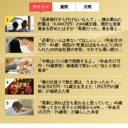
デイリー
週間
月間
「温泉旅行すら行けないなんて」…積み重ねた
1
貯蓄は〈5,600万円〉の68歳主婦。潤沢な老後
資金を貯めたはずが「馬鹿だった」肩を落とす
理由
「必要ない人は来ないでほしい」…〈年金月15
2
万円・82歳〉病院の“常連おばあちゃん”に向け
られた20代会社員の本音。それでも通い続ける
理由
「今晩はパン1個で我慢するよ」〈年金月17万
3
円・74歳男性〉物価高で変わった“当たり前の
食卓”
「俺の仕送りで飲む酒は、うまかったか？」…
4
年金月8万円・71歳父を支えた〈月5万円の援
助〉が途絶えた夜
「実家に戻れば立ち直れると思っていた」45歳
5
で帰ってきた息子との同居から5年…〈年金月
15万円・75歳母〉が漏らした本音