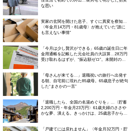
住生活で初めての外出…長男宅で明かした切実
な思い
実家の玄関を開けた息子、すぐに異変を察知…
〈年金月14万円・81歳母〉が抱えていた“誰に
も言えない事情”
「今月は少し贅沢ができる」65歳の誕生日に年
金用通帳を記帳した元会社員の大誤算…28万円
受け取れるはずが、“振込額ゼロ”。未開封の郵
便物に紛れていた〈緑色の封筒〉の正体【FPが
解説】
「母さんが来てる…」退職祝いの旅行へ出発す
る朝、自宅前に現れた85歳母。65歳息子が絶句
した“まさかの一言”
「退職したら、全国の名湯めぐりを」…〈貯蓄
2,200万円・年金月23万円〉61歳夫婦のささや
かな夢、潰える。きっかけは、25歳息子から届
いた「まさかのLINE」
「戸建てには戻れません」〈年金月32万円・貯