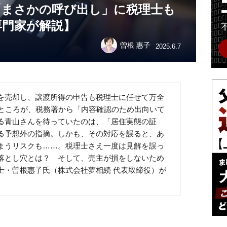
「まさかの呼び出し」に税理士も
専門家が解説】
曽根 惠子
2025.6.7
を売却し、譲渡所得の申告も税理士に任せて万全
。ところが、税務署から「内容確認のため出向いて
る青山さんを待っていたのは、「居住実態の証
る予想外の指摘。しかも、その対応を誤ると、あ
まうリスクも……。税理士さえ一度は見解を誤っ
落とし穴とは？ そして、売主が損をしないため
士・曽根惠子氏（株式会社夢相続 代表取締役）が