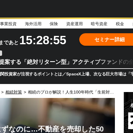
事業投資
海外活用
保険
資産運用
暗号資産
税金
15:28:54
セミナー詳細
まであと
teが提案する「絶対リターン型」アクティブファンドの
注視するポイントとは／SpaceX上場、次なる巨大市場は「宇宙!?」
>
相続対策
>
相続のプロが解説！人生100年時代「生前対策」のアドバイス事例
ずなのに…不動産を売却した50