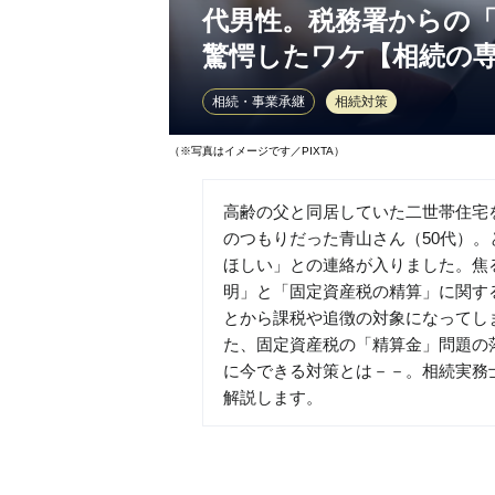
代男性。税務署からの
驚愕したワケ【相続の
相続・事業承継
相続対策
（※写真はイメージです／PIXTA）
高齢の父と同居していた二世帯住宅
のつもりだった青山さん（50代）
ほしい」との連絡が入りました。焦
明」と「固定資産税の精算」に関す
とから課税や追徴の対象になってし
た、固定資産税の「精算金」問題の
に今できる対策とは－－。相続実務
解説します。