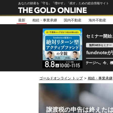
あなたの財産を「守る」「増やす」「残す」ための総合情報サイト
最新
相続・事業承継
国内不動産
海外不動産
セミナー開始
無料WEBセミナー
fundno
半導体相場は次のステージへ。今、機関投資家が
ゴールドオンライン トップ
>
相続・事業承継
譲渡税の申告は終えたは