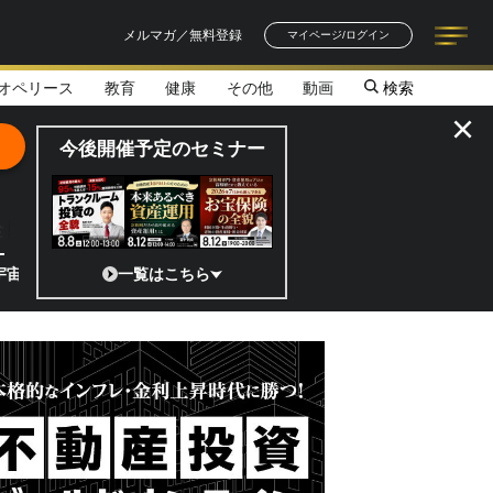
メルマガ／無料登録
マイページ/ログイン
オペリース
教育
健康
その他
動画
検索
記事一覧
連載一覧
著者一覧
書籍一覧
セミナー情報
お知らせ
×
今後開催予定のセミナー
全貌
 日本の宇宙ベンチャーのココがスゴイ！／補助金から実需へ、知られざ
一覧はこちら