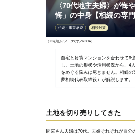
〈70代地主夫婦〉が悔
悔」の中身【相続の専
相続・事業承継
相続対策
（※写真はイメージです／PIXTA）
自宅と賃貸マンションを合わせて6
し、土地の形状や活用状況から、4
をめぐる悩みは尽きません。相続の
夢相続代表取締役）が解説します。
土地を切り売りしてきた
間宮さん夫婦は70代。夫婦それぞれが自分