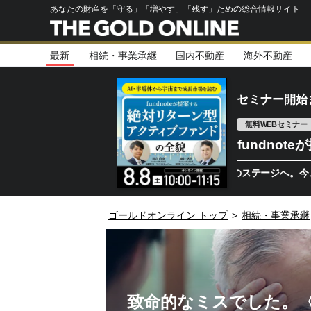
あなたの財産を「守る」「増やす」「残す」ための総合情報サイト
最新
相続・事業承継
国内不動産
海外不動産
セミナー開始
無料WEBセミナー
fundno
半導体相場は次のステージへ。今、機関投資
ゴールドオンライン トップ
>
相続・事業承継
致命的なミスでした。〈