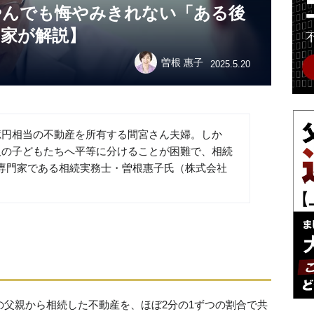
やんでも悔やみきれない「ある後
門家が解説】
曽根 惠子
2025.5.20
億円相当の不動産を所有する間宮さん夫婦。しか
人の子どもたちへ平等に分けることが困難で、相続
専門家である相続実務士・曽根惠子氏（株式会社
の父親から相続した不動産を、ほぼ2分の1ずつの割合で共