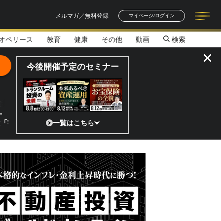
メルマガ／無料登録
マイページ/ログイン
オペリース
教育
健康
その他
動画
検索
記事一覧
連載一覧
著者一覧
書籍一覧
セミナー情報
お知らせ
×
今後開催予定のセミナー
全貌
?」 日本の宇宙ベンチャーのココがスゴイ！／補助金から実需へ、知ら
一覧はこちら