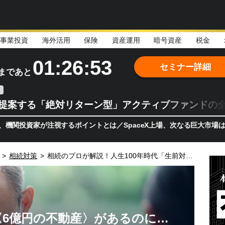
事業投資
海外活用
保険
資産運用
暗号資産
税金
01:26:51
セミナー詳細
まであと
teが提案する「絶対リターン型」アクティブファンドの
家が注視するポイントとは／SpaceX上場、次なる巨大市場は「宇宙!
>
相続対策
>
相続のプロが解説！人生100年時代「生前対策」のアドバイス事例
6億円の不動産〉があるのに…