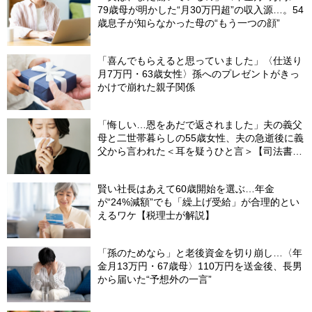
79歳母が明かした“月30万円超”の収入源…。54
歳息子が知らなかった母の“もう一つの顔”
「喜んでもらえると思っていました」〈仕送り
月7万円・63歳女性〉孫へのプレゼントがきっ
かけで崩れた親子関係
「悔しい…恩をあだで返されました」夫の義父
母と二世帯暮らしの55歳女性、夫の急逝後に義
父から言われた＜耳を疑うひと言＞【司法書士
が解説】
賢い社長はあえて60歳開始を選ぶ…年金
が“24%減額”でも「繰上げ受給」が合理的とい
えるワケ【税理士が解説】
「孫のためなら」と老後資金を切り崩し…〈年
金月13万円・67歳母〉110万円を送金後、長男
から届いた“予想外の一言”