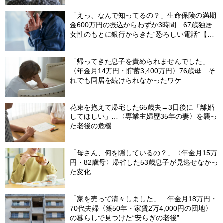
「えっ、なんで知ってるの？」生命保険の満期
金600万円の振込からわずか3時間…67歳独居
女性のもとに銀行からきた“恐ろしい電話”【FP
が解説】
「帰ってきた息子を責められませんでした」
〈年金月14万円・貯蓄3,400万円〉76歳母…そ
れでも同居を続けられなかったワケ
花束を抱えて帰宅した65歳夫→3日後に「離婚
してほしい」…〈専業主婦歴35年の妻〉を襲っ
た老後の危機
「母さん、何を隠しているの？」〈年金月15万
円・82歳母〉帰省した53歳息子が見逃せなかっ
た変化
「家を売って清々しました」…年金月18万円・
70代夫婦〈築50年・家賃2万4,000円の団地〉
の暮らしで見つけた“安らぎの老後”