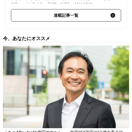
項垂れた「自業自得」【CFPの助言】
2026/07/23
連載記事一覧
【第83回】 「あと4年いれば1億円ですから…」年収850万円の
56歳大手会社員、17時半・定時ジャストで軽やかに帰路。若手
社員の冷たい視線にも「だからなに？」の理由【CFPの助言】
2026/07/15
今、あなたにオススメ
【第82回】 「俺はATMじゃないぞ」58歳メーカー社員の切ない
叫び。資産6,500万円突破で“60歳で完全リタイア”を望んだが…
妻が拒絶した「まさかの理由」【CFPの助言】
2026/06/27
【第81回】 「プレゼントありがとう。でも、もういらない」…
年金月24万円・66歳女性“待望の初孫”に歓喜。服・おもちゃ・絵
本…嫁に渡し続けた贈り物の「まさかの行き先」 【CFPの助
言】
2026/06/21