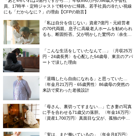
「あと4年いれば1億円ですから…」年収850万円の56歳大手会社
員、17時半・定時ジャストで軽やかに帰路。若手社員の冷たい視線
にも「だからなに？」の理由【CFPの助言】
「私は自分を信じない」資産7億円・元経営者
の70代両親、息子に高級老人ホームを勧められ
るも、断固拒否。父が明かした驚愕の〈余生計
画〉【FPが解説】
「こんな生活をしていたなんて…」〈月収25万
円・24歳長男〉を心配した54歳母、東京のアパ
ートで涙した理由
「退職したら自由になれる」と思っていた…
〈年金月21万円・65歳男性〉86歳母の突然の
来訪で変わった老後設計
「母さん、裏切ってすまない…」亡き妻の写真
に手を合わせる71歳父の落胆。〈年金16万円〉
〈資産1,700万円〉真面目な父が、孤独の中で
失った「40万円と自尊心」
「実は、まだ働いているの」〈年金月8万円〉