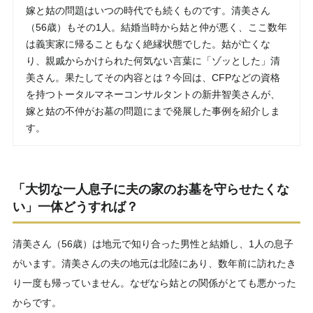
嫁と姑の問題はいつの時代でも続くものです。清美さん
（56歳）もその1人。結婚当時から姑と仲が悪く、ここ数年
は義実家に帰ることもなく絶縁状態でした。姑が亡くな
り、親戚からかけられた何気ない言葉に「ゾッとした」清
美さん。果たしてその内容とは？今回は、CFPなどの資格
を持つトータルマネーコンサルタントの新井智美さんが、
嫁と姑の不仲がお墓の問題にまで発展した事例を紹介しま
す。
「大切な一人息子に夫の家のお墓を守らせたくな
い」一体どうすれば？
清美さん（56歳）は地元で知り合った男性と結婚し、1人の息子
がいます。清美さんの夫の地元は北陸にあり、数年前に訪れたき
り一度も帰っていません。なぜなら姑との関係がとても悪かった
からです。