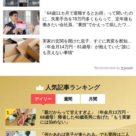
「64歳11カ月で退職するとお得」って聞いたの
に…失業手当を78万円多くもらって、定年後も
働きたい会社員。“裏技”でかえって損したワケ
【社労士が解説】
実家の玄関を開けた息子、すぐに異変を察知…
〈年金月14万円・81歳母〉が抱えていた“誰に
も言えない事情”
Recommended by
人気記事ランキング
デイリー
週間
月間
「親だからって甘えすぎよ」〈年金月13万円・
1
68歳母〉帰省した40歳長男に告げた「もう実家
には泊めない」
「何かあれば息子が来られる。でも普段は二人
2