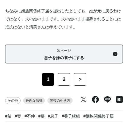
ちなみに姻族関係終了届を提出したとしても、姓が元に戻るわけ
ではなく、夫の姓のままです。夫の姓のまま埋葬されることには
抵抗はないと清美さんは考えています。
次ページ
息子を妹の養子にする
1
2
>
その他
身近な法律
老後の生き方
#姑
#妻
#不仲
#墓
#息子
#養子縁組
#姻族関係終了届