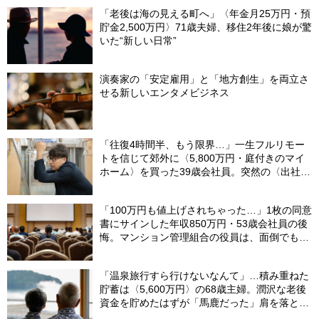
「老後は海の見える町へ」〈年金月25万円・預
貯金2,500万円〉71歳夫婦、移住2年後に娘が驚
いた“新しい日常”
演奏家の「安定雇用」と「地方創生」を両立さ
せる新しいエンタメビジネス
「往復4時間半、もう限界…」一生フルリモー
トを信じて郊外に〈5,800万円・庭付きのマイ
ホーム〉を買った39歳会社員。突然の〈出社
令〉に翻弄される“家族の日常”
「100万円も値上げされちゃった…」1枚の同意
書にサインした年収850万円・53歳会社員の後
悔。マンション管理組合の役員は、面倒でも自
分でやらないと〈損する〉ワケ【マンション管
理コンサルタントが警鐘】
「温泉旅行すら行けないなんて」…積み重ねた
貯蓄は〈5,600万円〉の68歳主婦。潤沢な老後
資金を貯めたはずが「馬鹿だった」肩を落とす
理由