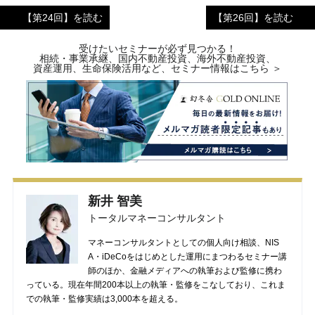
【第24回】を読む
【第26回】を読む
受けたいセミナーが必ず見つかる！
相続・事業承継、国内不動産投資、海外不動産投資、
資産運用、生命保険活用など、セミナー情報はこちら ＞
新井 智美
トータルマネーコンサルタント
マネーコンサルタントとしての個人向け相談、NIS
A・iDeCoをはじめとした運用にまつわるセミナー講
師のほか、金融メディアへの執筆および監修に携わ
っている。現在年間200本以上の執筆・監修をこなしており、これま
での執筆・監修実績は3,000本を超える。