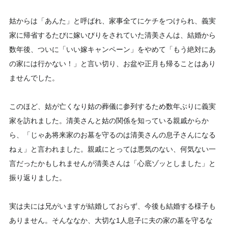
姑からは「あんた」と呼ばれ、家事全てにケチをつけられ、義実
家に帰省するたびに嫁いびりをされていた清美さんは、結婚から
数年後、ついに「いい嫁キャンペーン」をやめて「もう絶対にあ
の家には行かない！」と言い切り、お盆や正月も帰ることはあり
ませんでした。
このほど、姑が亡くなり姑の葬儀に参列するため数年ぶりに義実
家を訪れました。清美さんと姑の関係を知っている親戚からか
ら、「じゃあ将来家のお墓を守るのは清美さんの息子さんになる
ねぇ」と言われました。親戚にとっては悪気のない、何気ない一
言だったかもしれませんが清美さんは「心底ゾッとしました」と
振り返りました。
実は夫には兄がいますが結婚しておらず、今後も結婚する様子も
ありません。そんななか、大切な1人息子に夫の家の墓を守るな