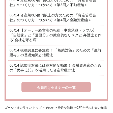
社」のつくり方・つかい方＜第3回／不動産編＞
08/14 資産規模5億円以上の方のための 「資産管理会
社」のつくり方・つかい方＜第4回／金融資産編＞
08/14 【オーナー経営者の相続・事業承継トラブル】
「自社株」と「遺留分」の致命的なリスクと 弁護士と作
る”会社を守る盾”
08/14 税務調査に要注意！ 「相続対策」のための「生前
贈与」の基礎知識と活用法
08/14 認知症対策には絶対的な効果！ 金融資産家のため
の「民事信託」を活用した資産承継方法
会員向けセミナーの一覧
ゴールドオンライン トップ
>
その他
>
身近な法律
>
CFPと学ぶお金の知識