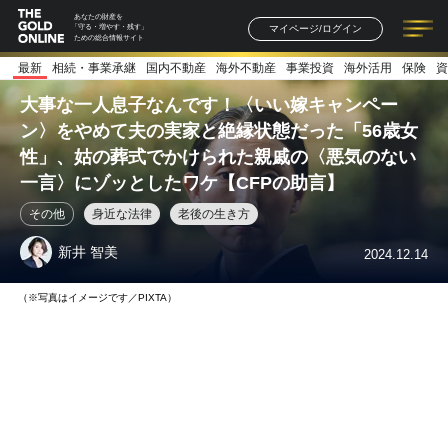
あなたの財産を
マイページ/ログイン
「守る・増やす・残す」
ための総合情報サイト
最新
相続・事業承継
国内不動産
海外不動産
事業投資
海外活用
保険
資
記事一覧
連載一覧
著者一覧
書籍一覧
セミナー情報
お知らせ
大事な一人息子なんです！〈いい嫁キャンペー
ン〉をやめて夫の実家と絶縁状態だった「56歳女
性」、姑の葬式でかけられた親戚の〈悪気のない
一言〉にゾッとしたワケ【CFPの助言】
その他
身近な法律
老後の生き方
新井 智美
2024.12.14
（※写真はイメージです／PIXTA）