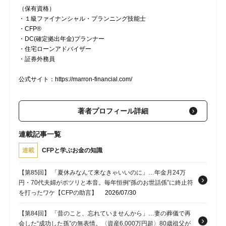
（保有資格）
・１級ファイナンシャル・プランニング技能士
・CFP®
・DC(確定拠出年金)プランナー
・住宅ローンアドバイザー
・証券外務員
公式サイト：https://marron-financial.com/
著者プロフィール詳細
連載記事一覧
連載
CFPと学ぶお金の知識
【第85回】 「夏休みなんて来なきゃいいのに」…年金月24万
円・70代夫婦がポツリと本音。毎年恒例“孫のお世話係”に終止符
を打ったワケ【CFPの助言】
2026/07/30
【第84回】 「昔のこと、忘れていませんから」…妻の葬儀で再
会した“成功した孫”の無表情。〈資産6,000万円超〉80歳祖父が