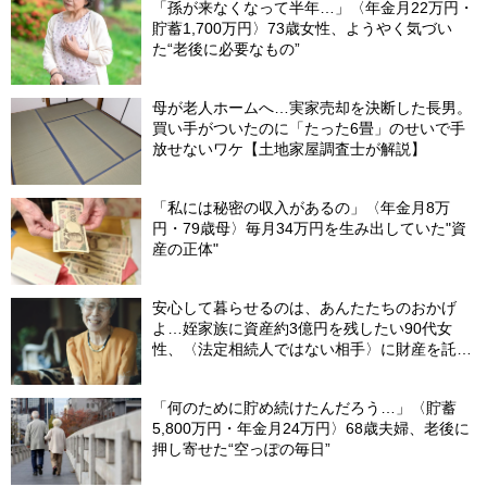
「孫が来なくなって半年…」〈年金月22万円・
貯蓄1,700万円〉73歳女性、ようやく気づい
た“老後に必要なもの”
母が老人ホームへ…実家売却を決断した長男。
買い手がついたのに「たった6畳」のせいで手
放せないワケ【土地家屋調査士が解説】
「私には秘密の収入があるの」〈年金月8万
円・79歳母〉毎月34万円を生み出していた"資
産の正体"
安心して暮らせるのは、あんたたちのおかげ
よ…姪家族に資産約3億円を残したい90代女
性、〈法定相続人ではない相手〉に財産を託せ
たワケ【相続実務士が解説】
「何のために貯め続けたんだろう…」〈貯蓄
5,800万円・年金月24万円〉68歳夫婦、老後に
押し寄せた“空っぽの毎日”