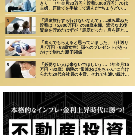
きり」〈年金月33万円・貯蓄5,000万円〉70代
夫婦、戸建てを手放して選んだ“ちょうどいい
距離”
「温泉旅行すら行けないなんて」…積み重ねた
3
貯蓄は〈5,600万円〉の68歳主婦。潤沢な老後
資金を貯めたはずが「馬鹿だった」肩を落とす
理由
「喜んでもらえると思っていました」〈仕送り
4
月7万円・63歳女性〉孫へのプレゼントがきっ
かけで崩れた親子関係
「必要ない人は来ないでほしい」…〈年金月15
5
万円・82歳〉病院の“常連おばあちゃん”に向け
られた20代会社員の本音。それでも通い続ける
理由