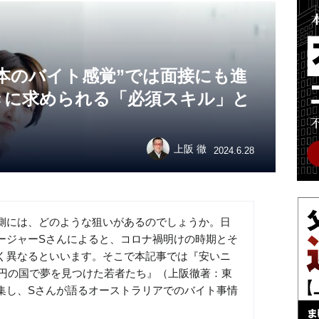
本のバイト感覚”では面接にも進
きに求められる「必須スキル」と
上阪 徹
2024.6.28
側には、どのような狙いがあるのでしょうか。日
ージャーSさんによると、コロナ禍明けの時期とそ
く異なるといいます。そこで本記事では『安いニ
0円の国で夢を見つけた若者たち』（上阪徹著：東
集し、Sさんが語るオーストラリアでのバイト事情