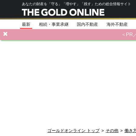
あなたの財産を「守る」「増やす」「残す」ための総合情報サイト
最新
相続・事業承継
国内不動産
海外不動産
＜PR
ゴールドオンライン トップ
>
その他
>
働き