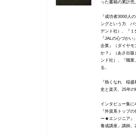
った書籍の累計売
『成功者3000
ングという力 パ
デント社）、『１
『JALの心づか
企業』（ダイヤモ
か？』（あさ出版
ンド社）、『職業
る。
『熱くなれ 稲盛
史と楽天、25年
インタビュー集に
『外資系トップの
ー★エンジニア』
養成講座」講師。