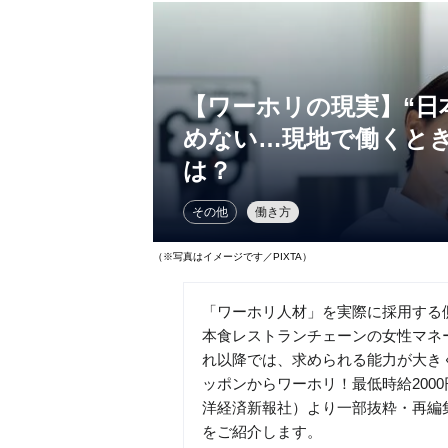
【ワーホリの現実】“日
めない…現地で働くと
は？
その他
働き方
（※写真はイメージです／PIXTA）
「ワーホリ人材」を実際に採用する
本食レストランチェーンの女性マネ
れ以降では、求められる能力が大き
ッポンからワーホリ！最低時給200
洋経済新報社）より一部抜粋・再編
をご紹介します。