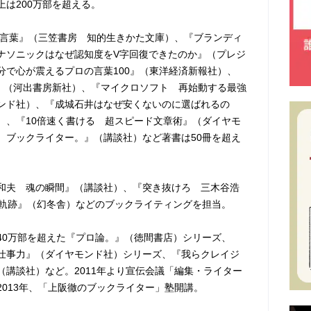
上は200万部を超える。
人の言葉』（三笠書房 知的生きかた文庫）、『ブランディ
ナソニックはなぜ認知度をV字回復できたのか』（プレジ
分で心が震えるプロの言葉100』（東洋経済新報社）、
い』（河出書房新社）、『マイクロソフト 再始動する最強
ンド社）、『成城石井はなぜ安くないのに選ばれるの
）、『10倍速く書ける 超スピード文章術』（ダイヤモ
、ブックライター。』（講談社）など著書は50冊を超え
和夫 魂の瞬間』（講談社）、『突き抜けろ 三木谷浩
の軌跡』（幻冬舎）などのブックライティングを担当。
40万部を超えた『プロ論。』（徳間書店）シリーズ、
仕事力』（ダイヤモンド社）シリーズ、『我らクレイジ
（講談社）など。2011年より宣伝会議「編集・ライター
2013年、「上阪徹のブックライター」塾開講。