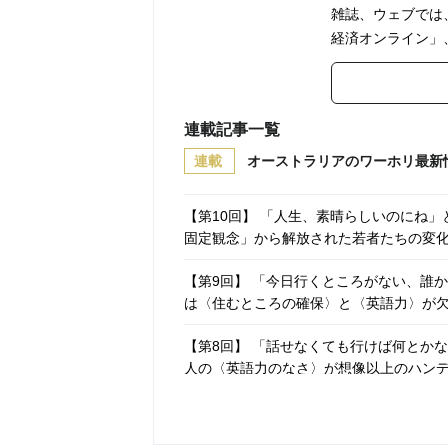
雑誌、ウェブでは、
経済オンライン」
連載記事一覧
連載
オーストラリアのワーホリ最新
【第10回】 「人生、素晴らしいのにね
固定観念」から解放された若者たちの変
【第9回】 「今日行くところがない、誰
は〈住むところの確保〉と〈英語力〉が
【第8回】 「話せなくても行けば何とか
人の〈英語力のなさ〉が想像以上のハン
【第7回】 「もう外に出るのも嫌」海外
に胸膨らませた若者が直面する〈理想と