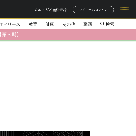
メルマガ／無料登録
マイページ/ログイン
オペリース
教育
健康
その他
動画
検索
記事一覧
連載一覧
著者一覧
書籍一覧
セミナー情報
お知らせ
【第３期】