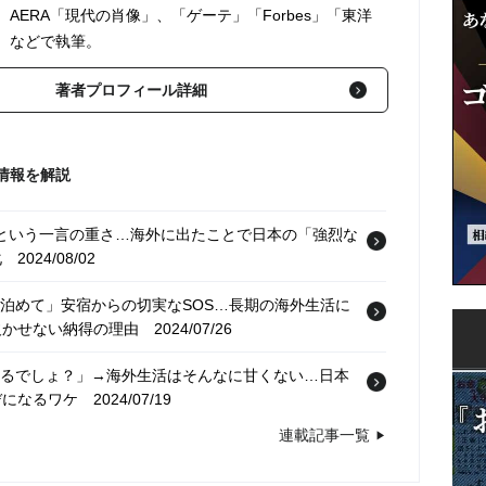
AERA「現代の肖像」、「ゲーテ」「Forbes」「東洋
、などで執筆。
著者プロフィール詳細
情報を解説
」という一言の重さ…海外に出たことで日本の「強烈な
化
2024/08/02
か泊めて」安宿からの切実なSOS…長期の海外生活に
欠かせない納得の理由
2024/07/26
なるでしょ？」→海外生活はそんなに甘くない…日本
デになるワケ
2024/07/19
連載記事一覧
生活に耐えられず、日本にとんぼ返りする人も…期待
現実〉のギャップ
2024/07/12