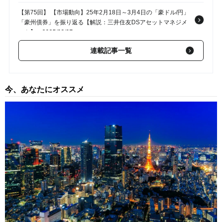
【第75回】 【市場動向】25年2月18日～3月4日の「豪ドル/円」
「豪州債券」を振り返る【解説：三井住友DSアセットマネジメ
ント】
2025/03/07
連載記事一覧
【第74回】 【市場動向】25年2月4日～2月18日の「豪ドル/円」
「豪州債券」を振り返る【解説：三井住友DSアセットマネジメ
ント】
2025/02/21
今、あなたにオススメ
【第73回】 【市場動向】25年1月21日～25年2月4日の「豪ドル/
円」「豪州債券」を振り返る【解説：三井住友DSアセットマネ
ジメント】
2025/02/07
【第72回】 【市場動向】25年1月7日～25年1月21日の「豪ドル/
円」「豪州債券」を振り返る【解説：三井住友DSアセットマネ
ジメント】
2025/01/24