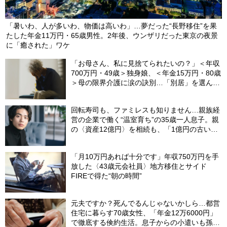
「暑いわ、人が多いわ、物価は高いわ」…夢だった“長野移住”を果
たした年金11万円・65歳男性。2年後、ウンザリだった東京の夜景
に「癒された」ワケ
「お母さん、私に見捨てられたいの？」＜年収
700万円・49歳＞独身娘、＜年金15万円・80歳
＞母の限界介護に涙の訣別…「別居」を選んだ
娘を襲った“罪悪感”の正体
回転寿司も、ファミレスも知りません…親族経
営の企業で働く“温室育ち”の35歳一人息子。親
の〈資産12億円〉を相続も、「1億円の古いビ
ル」しか残らなかったワケ【FPが解説】
「月10万円あれば十分です」年収750万円を手
放した〈43歳元会社員〉地方移住とサイド
FIREで得た“朝の時間”
元夫ですか？死んでるんじゃないかしら…都営
住宅に暮らす70歳女性、「年金12万6000円」
で徹底する倹約生活。息子からの小遣いも孫の