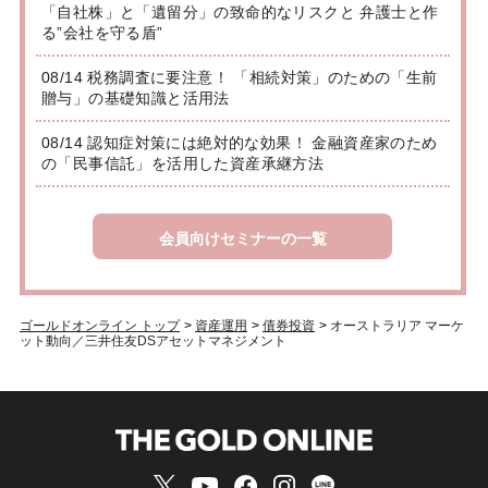
「自社株」と「遺留分」の致命的なリスクと 弁護士と作
る”会社を守る盾”
08/14 税務調査に要注意！ 「相続対策」のための「生前
贈与」の基礎知識と活用法
08/14 認知症対策には絶対的な効果！ 金融資産家のため
の「民事信託」を活用した資産承継方法
会員向けセミナーの一覧
ゴールドオンライン トップ
>
資産運用
>
債券投資
>
オーストラリア マーケ
ット動向／三井住友DSアセットマネジメント