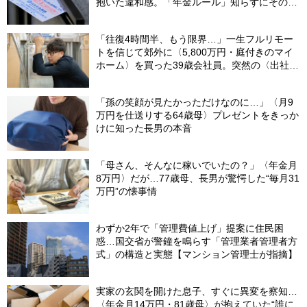
抱いた違和感。「年金ルール」知らずにそのま
ま20年…65歳で受け取ることになる年金額に唖
然「何かの間違いでは？」
「往復4時間半、もう限界…」一生フルリモー
トを信じて郊外に〈5,800万円・庭付きのマイ
ホーム〉を買った39歳会社員。突然の〈出社
令〉に翻弄される“家族の日常”
「孫の笑顔が見たかっただけなのに…」〈月9
万円を仕送りする64歳母〉プレゼントをきっか
けに知った長男の本音
「母さん、そんなに稼いでいたの？」〈年金月
8万円〉だが…77歳母、長男が驚愕した“毎月31
万円”の懐事情
わずか2年で「管理費値上げ」提案に住民困
惑…国交省が警鐘を鳴らす「管理業者管理者方
式」の構造と実態【マンション管理士が指摘】
実家の玄関を開けた息子、すぐに異変を察知…
〈年金月14万円・81歳母〉が抱えていた“誰に