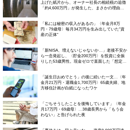
上げた紙片から、オーナー社長の相続税の追徴
「約4,600万円」が発生した、まさかの理由
【税理士が解説】
「私には秘密の収入があるの」〈年金月8万
円・79歳母〉毎月34万円を生み出していた"資
産の正体"
「新NISA、増えないじゃないか…」老後不安か
ら一念発起し、〈貯金200万円〉を投資に全振
りした53歳男性。現金ゼロで直面した「想定外
の出費」【FPの助言】
「誕生日おめでとう」の後に続いた一文…〈年
金月21万円・退職金1,700万円〉65歳夫婦、地
方移住計画が白紙になったワケ
「ごちそうしたことを後悔しています」〈年金
月17万円・69歳母〉…38歳長男から「もう会
わない」と告げられた夜