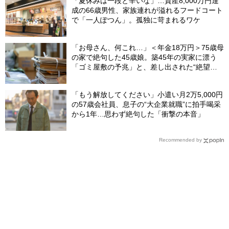
「夏休みは一段と辛いな」…資産8,000万円達
成の66歳男性、家族連れが溢れるフードコート
で「一人ぽつん」。孤独に苛まれるワケ
「お母さん、何これ…」＜年金18万円＞75歳母
の家で絶句した45歳娘。築45年の実家に漂う
「ゴミ屋敷の予兆」と、差し出された“絶望の
メモ”
「もう解放してください」小遣い月2万5,000円
の57歳会社員、息子の“大企業就職”に拍手喝采
から1年…思わず絶句した「衝撃の本音」
Recommended by