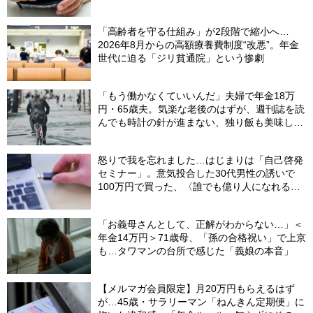
お年玉にあて、コツコツ貯めた「驚きの貯蓄
額」
「高齢者を守る仕組み」が2段階で縮小へ…
2026年8月からの高額療養費制度“改悪”。年金
世代に迫る「ジリ貧通院」という惨劇
「もう働かなくていいんだ」夫婦で年金18万
円・65歳夫。気楽な老後のはずが、週刊誌を読
んでも時計の針が進まない、独り飯も美味しく
ない日々…半年後、“時給1200円のバイト”を始
めたシニアの現実
怒りで我を忘れました…はじまりは「自己啓発
セミナー」。意気投合した30代男性の誘いで
100万円で買った、〈誰でも億り人になれる
USBメモリ〉の驚愕内容【弁護士が解説】
「お義母さんとして、正解がわからない…」＜
年金14万円＞71歳母、「孫の合格祝い」で上京
も…タワマンの台所で感じた「義娘の本音」
【メルマガ会員限定】月20万円もらえるはず
が…45歳・サラリーマン「ねんきん定期便」に