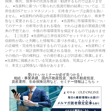
保険、株式、債券等の売買を推奨・勧誘するものではありませ
ん。 ●当資料に基づいて取られた投資行動の結果については、三
井住友DSアセットマネジメント、幻冬舎グループは責任を負い
ません。 ●当資料の内容は作成基準日現在のものであり、将来予
告なく変更されることがあります。 ●当資料に市場環境等につい
てのデータ・分析等が含まれる場合、それらは過去の実績及び将
来の予想であり、今後の市場環境等を保証するものではありませ
ん。 【ご注意】 ●当資料は三井住友DSアセットマネジメントが
信頼性が高いと判断した情報等に基づき作成しておりますが、そ
の正確性・完全性を保証するものではありません。 ●当資料にイ
ンデックス・統計資料等が記載される場合、それらの知的所有権
その他の一切の権利は、その発行者および許諾者に帰属します。
●当資料に掲載されている写真がある場合、写真はイメージであ
り、本文とは関係ない場合があります。
受けたいセミナーが必ず見つかる！
相続・事業承継、国内不動産投資、海外不動産投資、
資産運用、生命保険活用など、セミナー情報はこちら ＞