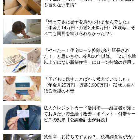
も言えない事情”
「帰ってきた息子を責められませんでした」
〈年金月14万円・貯蓄3,400万円〉76歳母…そ
れでも同居を続けられなかったワケ
「やったー！住宅ローン控除が5年延長され
た！」と思いきや…令和10年以降、「ZEH水準
以上ではない新築住宅」はローン控除の適用外
に【令和8年度・住宅ローン控除制度の改正ポ
イント】
「子どもに残すことばかり考えていました」
〈年金月25万円・貯蓄3,900万円〉72歳夫婦が
語る老後の本音
法人クレジットカード活用術――経営者が知っ
ておきたい資金繰り改善・ポイント・付帯サー
ビスの効果【公認会計士が解説】
貸金庫、お持ちですよね？…税務調査官が拾い