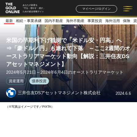
あなたの財産を
マイページ/ログイン
「守る・増やす・残す」
ための総合情報サイト
最新
相続・事業承継
国内不動産
海外不動産
事業投資
海外活用
保険
資
記事一覧
連載一覧
著者一覧
書籍一覧
セミナー情報
お知らせ
米国の早期利下げ観測で「米ドル安・円高」へ
⇒「豪ドル／円」も連れて下落 ～ここ2週間のオ
ーストラリアマーケット動向【解説：三井住友DS
アセットマネジメント】
2024年5月21日～2024年6月4日のオーストラリアマーケット
資産運用
債券投資
三井住友DSアセットマネジメント株式会社
2024.6.6
（※写真はイメージです／PIXTA）