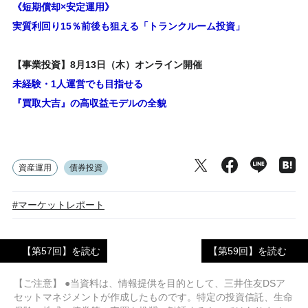
《短期償却×安定運用》
実質利回り15％前後も狙える「トランクルーム投資」
【事業投資】8月13日（木）オンライン開催
未経験・1人運営でも目指せる
『買取大吉』の高収益モデルの全貌
資産運用
債券投資
#マーケットレポート
【第57回】を読む
【第59回】を読む
【ご注意】 ●当資料は、情報提供を目的として、三井住友DSア
セットマネジメントが作成したものです。特定の投資信託、生命