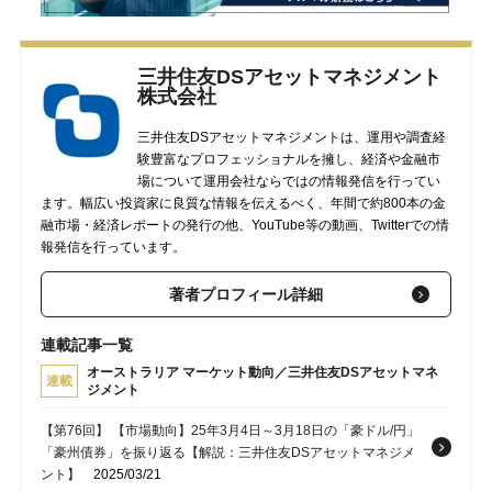
三井住友DSアセットマネジメント
株式会社
三井住友DSアセットマネジメントは、運用や調査経
験豊富なプロフェッショナルを擁し、経済や金融市
場について運用会社ならではの情報発信を行ってい
ます。幅広い投資家に良質な情報を伝えるべく、年間で約800本の金
融市場・経済レポートの発行の他、YouTube等の動画、Twitterでの情
報発信を行っています。
著者プロフィール詳細
連載記事一覧
オーストラリア マーケット動向／三井住友DSアセットマネ
連載
ジメント
【第76回】 【市場動向】25年3月4日～3月18日の「豪ドル/円」
「豪州債券」を振り返る【解説：三井住友DSアセットマネジメ
ント】
2025/03/21