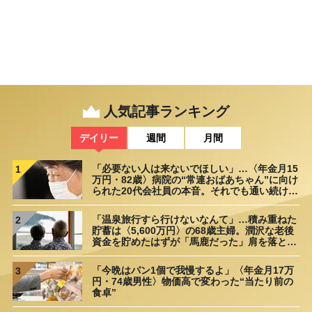
人気記事ランキング
デイリー
週間
月間
「必要ない人は来ないでほしい」…〈年金月15
1
万円・82歳〉病院の“常連おばあちゃん”に向け
られた20代会社員の本音。それでも通い続ける
理由
「温泉旅行すら行けないなんて」…積み重ねた
2
貯蓄は〈5,600万円〉の68歳主婦。潤沢な老後
資金を貯めたはずが「馬鹿だった」肩を落とす
理由
「今晩はパン1個で我慢するよ」〈年金月17万
3
円・74歳男性〉物価高で変わった“当たり前の
食卓”