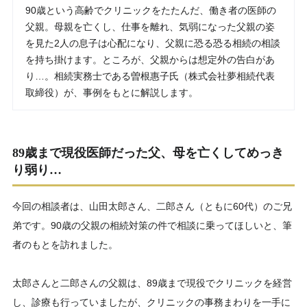
90歳という高齢でクリニックをたたんだ、働き者の医師の
父親。母親を亡くし、仕事を離れ、気弱になった父親の姿
を見た2人の息子は心配になり、父親に恐る恐る相続の相談
を持ち掛けます。ところが、父親からは想定外の告白があ
り…。相続実務士である曽根惠子氏（株式会社夢相続代表
取締役）が、事例をもとに解説します。
89歳まで現役医師だった父、母を亡くしてめっき
り弱り…
今回の相談者は、山田太郎さん、二郎さん（ともに60代）のご兄
弟です。90歳の父親の相続対策の件で相談に乗ってほしいと、筆
者のもとを訪れました。
太郎さんと二郎さんの父親は、89歳まで現役でクリニックを経営
し、診療も行っていましたが、クリニックの事務まわりを一手に