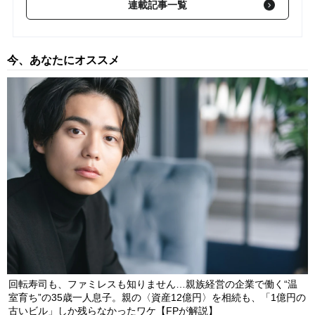
連載記事一覧
【第401回】 ビルは売りたくない…父の死から15年以上、相続人
10人が対立寸前。1億3,500万円の売却代金を円満に分配できた
ワケ【相続実務士が解説】
2026/08/05
今、あなたにオススメ
【第400回】 家族仲も悪くないし問題ないですよね？父の死から
10年以上、不動産は父名義のまま…複雑化した相続手続きに
〈50代次女〉が重い腰を上げたワケ【相続実務士が解説】
2026/06/10
【第399回】 こんなはずでは！海外不動産に区分マンション、広
い自宅…安泰のはずだった〈70代資産家夫婦〉が相続リスクに陥
ったワケ【相続実務士が解説】
2026/06/05
回転寿司も、ファミレスも知りません…親族経営の企業で働く“温
室育ち”の35歳一人息子。親の〈資産12億円〉を相続も、「1億円の
古いビル」しか残らなかったワケ【FPが解説】