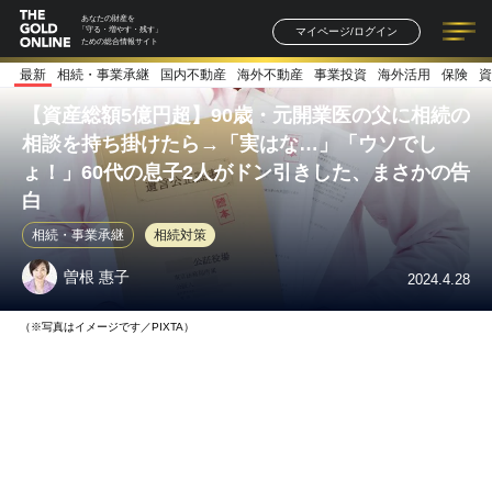
あなたの財産を
マイページ/ログイン
「守る・増やす・残す」
ための総合情報サイト
最新
相続・事業承継
国内不動産
海外不動産
事業投資
海外活用
保険
資
記事一覧
連載一覧
著者一覧
書籍一覧
セミナー情報
お知らせ
【資産総額5億円超】90歳・元開業医の父に相続の
相談を持ち掛けたら→「実はな…」「ウソでし
ょ！」60代の息子2人がドン引きした、まさかの告
白
相続・事業承継
相続対策
曽根 惠子
2024.4.28
（※写真はイメージです／PIXTA）