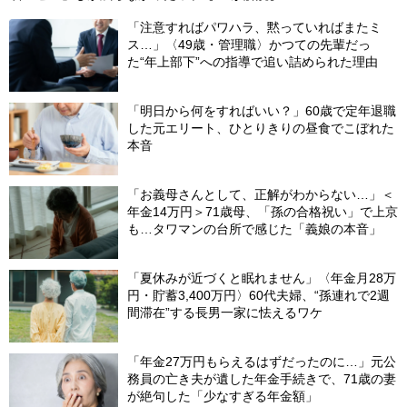
「注意すればパワハラ、黙っていればまたミ
ス…」〈49歳・管理職〉かつての先輩だっ
た“年上部下”への指導で追い詰められた理由
「明日から何をすればいい？」60歳で定年退職
した元エリート、ひとりきりの昼食でこぼれた
本音
「お義母さんとして、正解がわからない…」＜
年金14万円＞71歳母、「孫の合格祝い」で上京
も…タワマンの台所で感じた「義娘の本音」
「夏休みが近づくと眠れません」〈年金月28万
円・貯蓄3,400万円〉60代夫婦、“孫連れで2週
間滞在”する長男一家に怯えるワケ
「年金27万円もらえるはずだったのに…」元公
務員の亡き夫が遺した年金手続きで、71歳の妻
が絶句した「少なすぎる年金額」