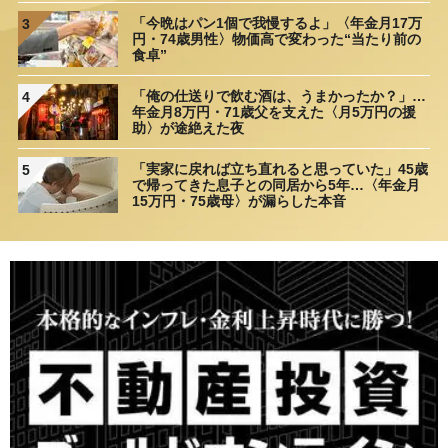
「今晩はパン1個で我慢するよ」〈年金月17万
3
円・74歳男性〉物価高で変わった“当たり前の
食卓”
「俺の仕送りで飲む酒は、うまかったか？」…
4
年金月8万円・71歳父を支えた〈月5万円の援
助〉が途絶えた夜
「実家に戻れば立ち直れると思っていた」45歳
5
で帰ってきた息子との同居から5年…〈年金月
15万円・75歳母〉が漏らした本音