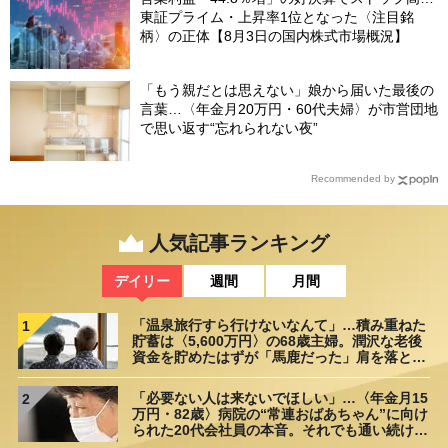
東証プライム・上昇率1位となった〈注目銘
柄〉の正体【8月3日の国内株式市場概況】
「もう親だとは思えない」娘から届いた最後の
言葉…〈年金月20万円・60代夫婦〉が市営団地
で思い返す“忘れられない夜”
Recommended by
人気記事ランキング
デイリー
週間
月間
「温泉旅行すら行けないなんて」…積み重ねた
1
貯蓄は〈5,600万円〉の68歳主婦。潤沢な老後
資金を貯めたはずが「馬鹿だった」肩を落とす
理由
「必要ない人は来ないでほしい」…〈年金月15
2
万円・82歳〉病院の“常連おばあちゃん”に向け
られた20代会社員の本音。それでも通い続ける
理由