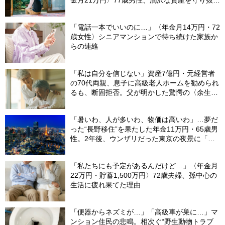
金月21万円〉77歳男性、潤沢な資産を守り抜い
た“代償”
「電話一本でいいのに…」〈年金月14万円・72
歳女性〉シニアマンションで待ち続けた家族か
らの連絡
「私は自分を信じない」資産7億円・元経営者
の70代両親、息子に高級老人ホームを勧められ
るも、断固拒否。父が明かした驚愕の〈余生計
画〉【FPが解説】
「暑いわ、人が多いわ、物価は高いわ」…夢だ
った“長野移住”を果たした年金11万円・65歳男
性。2年後、ウンザリだった東京の夜景に「癒
された」ワケ
「私たちにも予定があるんだけど…」〈年金月
22万円・貯蓄1,500万円〉72歳夫婦、孫中心の
生活に疲れ果てた理由
「便器からネズミが…」「高級車が巣に…」マ
ンション住民の悲鳴。相次ぐ“野生動物トラブ