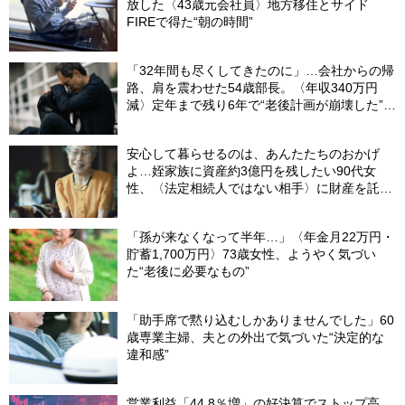
放した〈43歳元会社員〉地方移住とサイド
FIREで得た“朝の時間”
「32年間も尽くしてきたのに」…会社からの帰
路、肩を震わせた54歳部長。〈年収340万円
減〉定年まで残り6年で“老後計画が崩壊した”ワ
ケ
安心して暮らせるのは、あんたたちのおかげ
よ…姪家族に資産約3億円を残したい90代女
性、〈法定相続人ではない相手〉に財産を託せ
たワケ【相続実務士が解説】
「孫が来なくなって半年…」〈年金月22万円・
貯蓄1,700万円〉73歳女性、ようやく気づい
た“老後に必要なもの”
「助手席で黙り込むしかありませんでした」60
歳専業主婦、夫との外出で気づいた“決定的な
違和感”
営業利益「44.8％増」の好決算でストップ高…