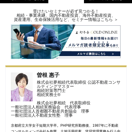
受けたいセミナーが必ず見つかる！
相続・事業承継、国内不動産投資、海外不動産投資、
資産運用、生命保険活用など、セミナー情報はこちら ＞
曽根 惠子
株式会社夢相続代表取締役 公認不動産コンサ
ルティングマスター
相続対策専門士
相続実務士®
株式会社夢相続 代表取締役
一般社団法人相続実務協会 代表理事
一般社団法人首都圏不動産共創協会 理事
一般社団法人不動産女性塾 理事
京都府立大学女子短期大学卒。PHP研究所勤務後、1987年に不動産
コンサルティング会社を創業。土地活用提案、賃貸管理業務を行う中