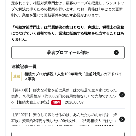
定されます。相続対策専門士は、顧客のニーズを把握し、ワンストッ
プで解決に導くための提案を行います。なお、資格は1年ごとの更新
制で、業務を通じて更新要件を満たす必要があります。
「相続対策専門士」は問題解決の窓口となり、弁護士、税理士の業務
につなげていく役割であり、業法に抵触する職務を担当することはあ
りません。
著者プロフィール詳細
連載記事一覧
相続のプロが解説！人生100年時代「生前対策」のアドバイ
連載
ス事例
【第403回】 膨大な荷物を前に呆然…妹の転居で空き家になった
実家、70代男性が〈約300万円の費用負担なし〉で売却できたワ
ケ【相続実務士が解説】
2026/08/07
NEW
【第402回】 安心して暮らせるのは、あんたたちのおかげよ…姪
家族に資産約3億円を残したい90代女性、〈法定相続人ではない
相手〉に財産を託せたワケ【相続実務士が解説】
2026/08/06