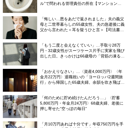
ル”で問われる管理責任の所在【マンション管
理士が警鐘】
「悔しい…恩をあだで返されました」夫の義父
母と二世帯暮らしの55歳女性、夫の急逝後に義
父から言われた＜耳を疑うひと言＞【司法書士
が解説】
「もう二度と会えなくていい」…手取り28万
円・32歳女性がスーツケース片手に実家を飛び
出した日。きっかけは66歳母の「背筋の凍る一
言」
「おかえりなさい」…〈資産4,000万円〉〈年
金月22万円〉退職祝いの「ヨーロッパ2週間旅
行」から帰国した65歳夫婦。余韻を吹き飛ばし
た“破綻の影”
「何のために貯め続けたんだろう…」〈貯蓄
5,800万円・年金月24万円〉68歳夫婦、老後に
押し寄せた“空っぽの毎日”
「月10万円あれば十分です」年収750万円を手