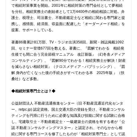
で相続対策事業を開始。2001年に相続対策の専門会社として夢相続
を分社。相続実務士の創始者として1万4400件の相続相談に対処。弁
護士、税理士、司法書士、不動産鑑定士など相続に関わる専門家と提
携し、感情面、経済面、収益面に配慮した「オーダーメード相続」を
提案、サポートしている。
著書86冊累計81万部、TV・ラジオ出演358回、新聞・雑誌掲載1092
回、セミナー登壇677回を数える。著書に、『図解でわかる 相続発
生後でも間に合う完全節税マニュアル 改訂新版』（幻冬舎メディア
コンサルティング）、『図解90分でわかる！相続実務士が解決！財産
を減らさない相続対策』（クロスメディア・パブリッシング）、『図
解 身内が亡くなった後の手続きがすべてわかる本 2025年版 』（扶
桑社）など多数。
◆相続対策専門士とは？◆
公益財団法人 不動産流通推進センター（旧 不動産流通近代化センタ
ー、retpc.jp) 認定資格。国土交通大臣の登録を受け、不動産コンサル
ティングを円滑に行うために必要な知識及び技能に関する試験に合格
し、宅建取引士・不動産鑑定士・一級建築士の資格を有する者が「公
認 不動産コンサルティングマスター」と認定され、そのなかから相
続に関する専門コースを修了したものが「相続対策専門士」として認