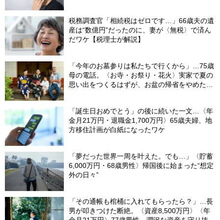
税務調査官「相続税はゼロです…」66歳夫の遺
産は“数億円”だったのに、妻が〈無税〉で済ん
だワケ【税理士が解説】
「今年のお墓参りは私たちで行くから」…75歳
母の電話。〈お寺・お祭り・花火〉実家で夏の
思い出をつくるはずが、お盆の帰省をやめた理
由
「誕生日おめでとう」の後に続いた一文…〈年
金月21万円・退職金1,700万円〉65歳夫婦、地
方移住計画が白紙になったワケ
「夢だった世界一周を叶えた。でも…」〈貯蓄
6,000万円・68歳男性〉帰国後に始まった“想定
外の日々”
「その通帳も棺桶に入れてもらったら？」…長
男が叩きつけた断絶。〈資産8,500万円〉〈年