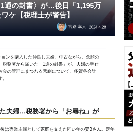
通の封書〉が…後日「1,195万
たワケ【税理士が警告】
宮路 幸人
2024.4.28
ンションを購入した仲良し夫婦。中古ながら、念願の
、税務署から届いた「1通の封書」が、夫婦の幸せ
お金の管理にまつわる悲劇について、多賀谷会計
す。
した夫婦…税務署から「お尋ね」が
婚後は専業主婦として家庭を支えた同い年の妻Bさん。定年