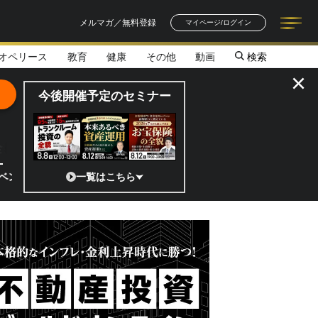
メルマガ／無料登録
マイページ/ログイン
オペリース
教育
健康
その他
動画
検索
記事一覧
連載一覧
著者一覧
書籍一覧
セミナー情報
お知らせ
×
今後開催予定のセミナー
全貌
チャーのココがスゴイ！／補助金から実需へ、知られざる宇宙産業の構造変
一覧はこちら