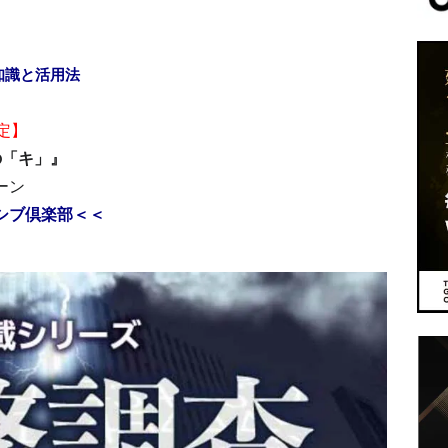
知識と活用法
定】
の「キ」』
ーン
シブ倶楽部＜＜