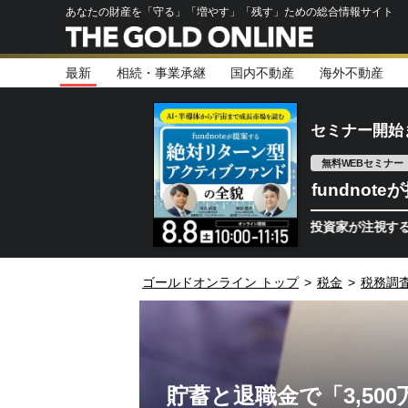
あなたの財産を「守る」「増やす」「残す」ための総合情報サイト
最新
相続・事業承継
国内不動産
海外不動産
セミナー開始
無料WEBセミナー
fundno
半導体相場は次のステージへ。今、機関投資家が注視するポイント
ゴールドオンライン トップ
>
税金
>
税務調
貯蓄と退職金で「3,50