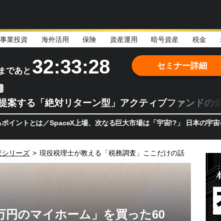
事業投資
海外活用
保険
資産運用
暗号資産
税金
32:33:27
セミナー詳細
まであと
teが提案する「絶対リターン型」アクティブファンドの
とは／SpaceX上場、次なる巨大市場は「宇宙!?」 日本の宇宙ベン
査シリーズ
>
現役税理士が教える「税務調査」ここだけの話
0万円のマイホーム」を買った60