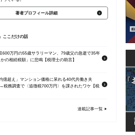
著者プロフィール詳細
」ここだけの話
収600万円の55歳サラリーマン、79歳父の急逝で35年
さかの相続税額」に悲鳴【税理士の助言】
平均億超え」マンション価格に呆れる40代共働き夫
→税務調査で〈追徴税700万円〉を課されたワケ【税
ン中は毎月渡米「3年間で7,000万円」散財した74歳
連載記事一覧
追徴税1,000万円〉を課されたまさかの理由【税理
ぜ…突然の税務調査に困惑する「年金月16万円」「貯金