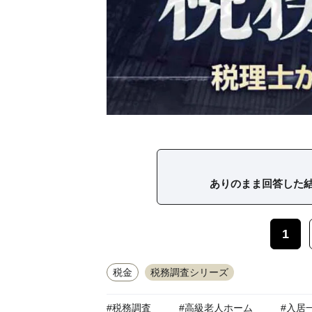
ありのまま回答した
1
税金
税務調査シリーズ
#税務調査
#高級老人ホーム
#入居