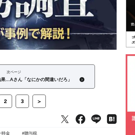
次ページ
結果…Aさん「なにかの間違いだろ」
2
3
＞
一時金
#贈与税