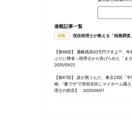
連載記事一覧
連載
現役税理士が教える「税務調査
【第88回】 通帳残高50万円ですよ!?…年
ぶりに帰省→税理士から告げられた「ま
2025/09/21
【第87回】 誰が買うんだ…東京23区「
婦、“裏ワザ”で世田谷区にマイホーム購入
理士の助言】
2025/09/07
【第86回】 大谷サイコー！…MLBシーズ
夫が逝去。2年後、妻のもとに税務調査→〈
士の助言】
2025/08/31
【第85回】 貸金庫？専業主婦の妻がな