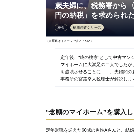
歳夫婦に、税務署から〈1
円の納税」を求められ
税金
税務調査シリーズ
（※写真はイメージです／PIXTA）
定年後、“終の棲家”として中古マ
マイホームに大満足の二人でしたが
を崩壊させることに……。夫婦間の
事務所の宮路幸人税理士が解説しま
“念願のマイホーム”を購入
定年退職を迎えた60歳の男性Aさんと、結