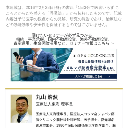
本連載は、2016年2月28日刊行の書籍『1日3分で医者いらず こ
ころとからだを整える「呼吸法」』から抜粋したものです。記載
内容は予防医学の観点からの見解、研究の報告であり、治療法な
どの効能効果や安全性を保証するものではございません。
受けたいセミナーが必ず見つかる！
相続・事業承継、国内不動産投資、海外不動産投資、
資産運用、生命保険活用など、セミナー情報はこちら ＞
丸山 浩然
医療法人東海 理事長
医療法人東海理事長。医療法人コジマ会ジャパン藤
脳クリニック脳神経外科医師。医学博士。愛知県名
古屋市出身。1986年藤田保健衛生大学医学部卒。脳