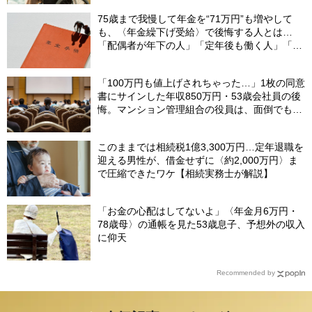
75歳まで我慢して年金を“71万円”も増やして
も、〈年金繰下げ受給〉で後悔する人とは…
「配偶者が年下の人」「定年後も働く人」「特
別な年金を受け取れる人」【CFPが解説】
「100万円も値上げされちゃった…」1枚の同意
書にサインした年収850万円・53歳会社員の後
悔。マンション管理組合の役員は、面倒でも自
分でやらないと〈損する〉ワケ【マンション管
理コンサルタントが警鐘】
このままでは相続税1億3,300万円…定年退職を
迎える男性が、借金せずに〈約2,000万円〉ま
で圧縮できたワケ【相続実務士が解説】
「お金の心配はしてないよ」〈年金月6万円・
78歳母〉の通帳を見た53歳息子、予想外の収入
に仰天
Recommended by