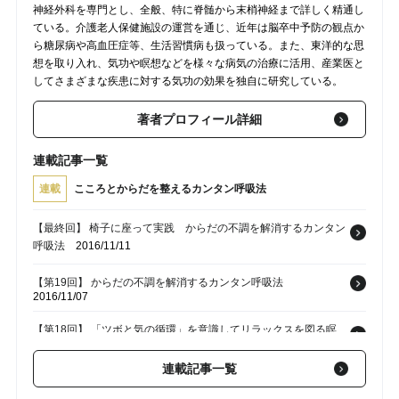
神経外科を専門とし、全般、特に脊髄から末梢神経まで詳しく精通し
ている。介護老人保健施設の運営を通じ、近年は脳卒中予防の観点か
ら糖尿病や高血圧症等、生活習慣病も扱っている。また、東洋的な思
想を取り入れ、気功や瞑想などを様々な病気の治療に活用、産業医と
してさまざまな疾患に対する気功の効果を独自に研究している。
著者プロフィール詳細
連載記事一覧
連載
こころとからだを整えるカンタン呼吸法
【最終回】 椅子に座って実践 からだの不調を解消するカンタン
呼吸法
2016/11/11
【第19回】 からだの不調を解消するカンタン呼吸法
2016/11/07
【第18回】 「ツボと気の循環」を意識してリラックスを図る瞑
想法
2016/11/04
連載記事一覧
【第17回】 究極のセルフケア――「瞑想」とは何か？
2016/10/31