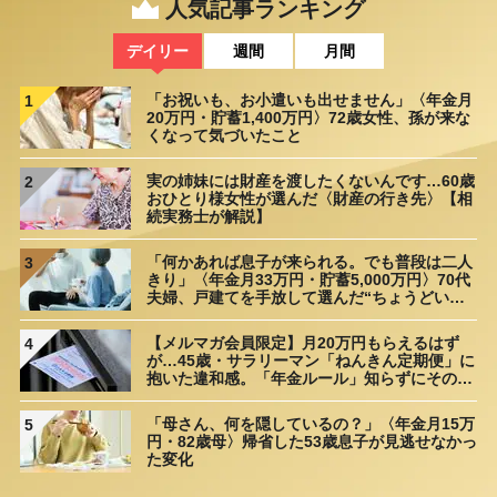
人気記事ランキング
デイリー
週間
月間
「お祝いも、お小遣いも出せません」〈年金月
1
20万円・貯蓄1,400万円〉72歳女性、孫が来な
くなって気づいたこと
実の姉妹には財産を渡したくないんです…60歳
2
おひとり様女性が選んだ〈財産の行き先〉【相
続実務士が解説】
「何かあれば息子が来られる。でも普段は二人
3
きり」〈年金月33万円・貯蓄5,000万円〉70代
夫婦、戸建てを手放して選んだ“ちょうどいい
距離”
【メルマガ会員限定】月20万円もらえるはず
4
が…45歳・サラリーマン「ねんきん定期便」に
抱いた違和感。「年金ルール」知らずにそのま
ま20年…65歳で受け取ることになる年金額に唖
然「何かの間違いでは？」
「母さん、何を隠しているの？」〈年金月15万
5
円・82歳母〉帰省した53歳息子が見逃せなかっ
た変化