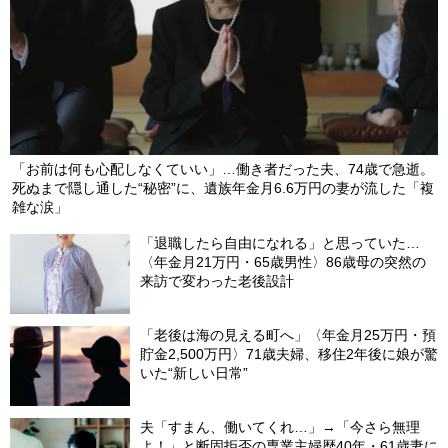
「お前は何も心配しなくていい」…働き者だった夫、74歳で急逝。
死ぬまで隠し通した“秘密”に、遺族年金月6.6万円の妻が流した「複
雑な涙」
「退職したら自由になれる」と思っていた…
〈年金月21万円・65歳男性〉86歳母の突然の
来訪で変わった老後設計
「老後は海の見える町へ」〈年金月25万円・預
貯金2,500万円〉71歳夫婦、移住2年後に娘が驚
いた“新しい日常”
夫「すまん、働いてくれ…」→「今さら無理
よ！」と断固拒否の専業主婦歴40年・61歳妻に