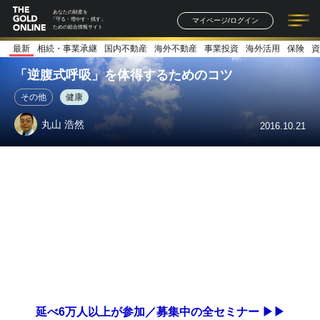
あなたの財産を
マイページ/ログイン
「守る・増やす・残す」
ための総合情報サイト
最新
相続・事業承継
国内不動産
海外不動産
事業投資
海外活用
保険
資
記事一覧
連載一覧
著者一覧
書籍一覧
セミナー情報
お知らせ
「逆腹式呼吸」を体得するためのコツ
その他
健康
丸山 浩然
2016.10.21
延べ6万人以上が参加／募集中の全セミナー ▶▶