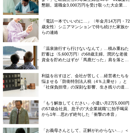
懇願。退職金3,000万円を受け取った大企業元
本部長の69歳夫が、妻に頭を下げた理由【FP
が解説】
「電話一本でいいのに…」〈年金月14万円・72
歳女性〉シニアマンションで待ち続けた家族か
らの連絡
「温泉旅行すら行けないなんて」…積み重ねた
貯蓄は〈5,600万円〉の68歳主婦。潤沢な老後
資金を貯めたはずが「馬鹿だった」肩を落とす
理由
利益を出すほど、会社が苦しく…経営者たちを
悩ませる「防衛特別法人税（4％上乗せ）」と
「社保負担増」の深刻な影響、生き残りの道
は？
「もう解放してください」小遣い月2万5,000円
の57歳会社員、息子の“大企業就職”に拍手喝采
から1年…思わず絶句した「衝撃の本音」
「お義母さんとして、正解がわからない…」＜