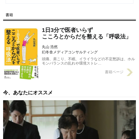
【第16回】 疲れやストレスの緩和に効果的な「丹田呼吸法」と
書籍
は？
2016/10/28
1日3分で医者いらず
こころとからだを整える「呼吸法」
丸山 浩然
幻冬舎メディアコンサルティング
頭痛、肩こり、不眠、イライラなどの不定愁訴は、ホル
モンバランスの乱れや環境ストレ…
書籍ページ
今、あなたにオススメ