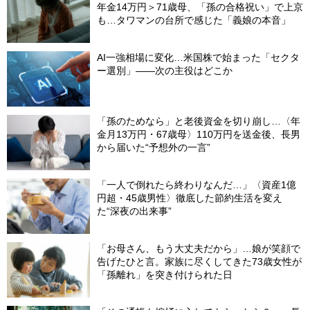
年金14万円＞71歳母、「孫の合格祝い」で上京
も…タワマンの台所で感じた「義娘の本音」
AI一強相場に変化…米国株で始まった「セクタ
ー選別」――次の主役はどこか
「孫のためなら」と老後資金を切り崩し…〈年
金月13万円・67歳母〉110万円を送金後、長男
から届いた“予想外の一言”
「一人で倒れたら終わりなんだ…」〈資産1億
円超・45歳男性〉徹底した節約生活を変え
た“深夜の出来事”
「お母さん、もう大丈夫だから」…娘が笑顔で
告げたひと言。家族に尽くしてきた73歳女性が
「孫離れ」を突き付けられた日