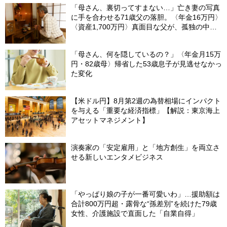
「母さん、裏切ってすまない…」亡き妻の写真
に手を合わせる71歳父の落胆。〈年金16万円〉
〈資産1,700万円〉真面目な父が、孤独の中で
失った「40万円と自尊心」
「母さん、何を隠しているの？」〈年金月15万
円・82歳母〉帰省した53歳息子が見逃せなかっ
た変化
【米ドル円】8月第2週の為替相場にインパクト
を与える「重要な経済指標」【解説：東京海上
アセットマネジメント】
演奏家の「安定雇用」と「地方創生」を両立さ
せる新しいエンタメビジネス
「やっぱり娘の子が一番可愛いわ」…援助額は
合計800万円超・露骨な“孫差別”を続けた79歳
女性、介護施設で直面した「自業自得」