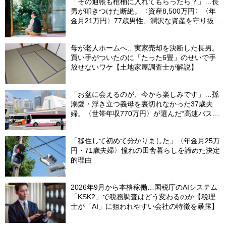
「その通帳も棺桶に入れてもらったら？」…長
男が叩きつけた断絶。〈資産8,500万円〉〈年
金月21万円〉77歳男性、潤沢な資産を守り抜い
た“代償”
母が老人ホームへ…実家売却を決断した長男。
買い手がついたのに「たった6畳」のせいで手
放せないワケ【土地家屋調査士が解説】
「お盆に会えるのが、今から楽しみです」…孫
溺愛・浮き立つ義母を裏切れなかった37歳夫
婦。〈世帯年収770万円〉が選んだ“高速バス帰
省”の悲惨な結末
「移住して初めて分かりました」〈年金月25万
円・71歳夫婦〉憧れの田舎暮らしを諦めた決定
的理由
2026年9月から本格稼働…国税庁のAIシステム
「KSK2」で税務調査はどう変わるのか【税理
士が「AI」に狙われやすい会社の特徴を暴露】