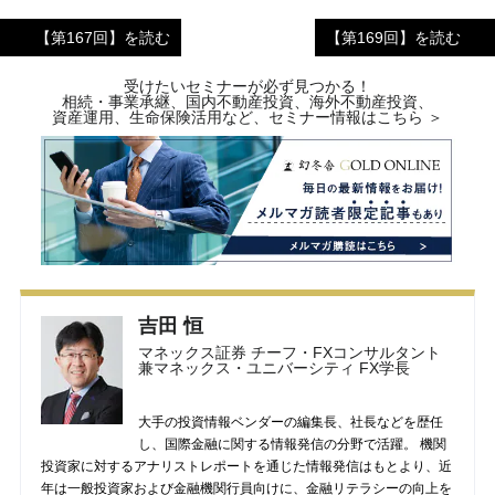
【第167回】を読む
【第169回】を読む
受けたいセミナーが必ず見つかる！
相続・事業承継、国内不動産投資、海外不動産投資、
資産運用、生命保険活用など、セミナー情報はこちら ＞
吉田 恒
マネックス証券 チーフ・FXコンサルタント
兼マネックス・ユニバーシティ FX学長
大手の投資情報ベンダーの編集長、社長などを歴任
し、国際金融に関する情報発信の分野で活躍。 機関
投資家に対するアナリストレポートを通じた情報発信はもとより、近
年は一般投資家および金融機関行員向けに、金融リテラシーの向上を