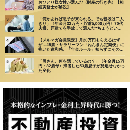
おひとり様女性が選んだ〈財産の行き先〉【相
続実務士が解説】
「何かあれば息子が来られる。でも普段は二人
3
きり」〈年金月33万円・貯蓄5,000万円〉70代
夫婦、戸建てを手放して選んだ“ちょうどいい
距離”
【メルマガ会員限定】月20万円もらえるはず
4
が…45歳・サラリーマン「ねんきん定期便」に
抱いた違和感。「年金ルール」知らずにそのま
ま20年…65歳で受け取ることになる年金額に唖
然「何かの間違いでは？」
「母さん、何を隠しているの？」〈年金月15万
5
円・82歳母〉帰省した53歳息子が見逃せなかっ
た変化