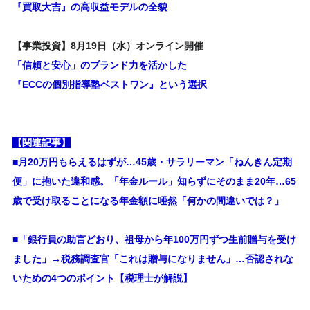
『買取大吉』の高収益モデルの全貌
【事業投資】8月19日（水）オンライン開催
「信頼と安心」のブランド力を活かした
『ECCの個別指導塾ベストワン』という選択
【関連記事】
■月20万円もらえるはずが…45歳・サラリーマン「ねんきん定期
便」に抱いた違和感。「年金ルール」知らずにそのまま20年…65
歳で受け取ることになる年金額に唖然「何かの間違いでは？」
■
「銀行員の助言どおり、祖母から年100万円ずつ生前贈与を受け
ました」→税務調査官「これは贈与になりません」…否認されな
いための4つのポイント【税理士が解説】