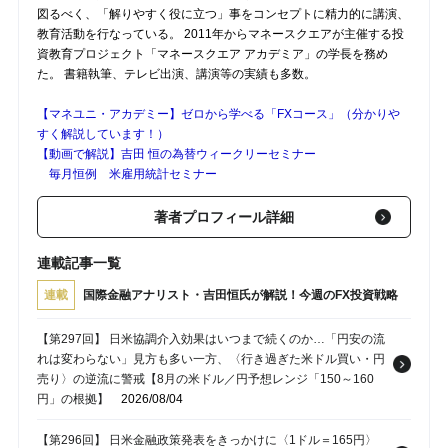
図るべく、「解りやすく役に立つ」事をコンセプトに精力的に講演、
教育活動を行なっている。 2011年からマネースクエアが主催する投
資教育プロジェクト「マネースクエア アカデミア」の学長を務め
た。 書籍執筆、テレビ出演、講演等の実績も多数。
【マネユニ・アカデミー】ゼロから学べる「FXコース」（分かりや
すく解説しています！）
【動画で解説】吉田 恒の為替ウィークリーセミナー
毎月恒例 米雇用統計セミナー
著者プロフィール詳細
連載記事一覧
連載
国際金融アナリスト・吉田恒氏が解説！今週のFX投資戦略
【第297回】 日米協調介入効果はいつまで続くのか…「円安の流
れは変わらない」見方も多い一方、〈行き過ぎた米ドル買い・円
売り〉の逆流に警戒【8月の米ドル／円予想レンジ「150～160
円」の根拠】
2026/08/04
【第296回】 日米金融政策発表をきっかけに〈1ドル＝165円〉