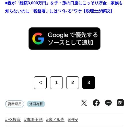
■親が「総額3,000万円」を子・孫の口座にこっそり貯金…家族も
知らないのに「税務署」には“バレる”ワケ【税理士が解説】
<
1
2
3
資産運用
外国為替
#FX投資
#市場予測
#米ドル高
#円安