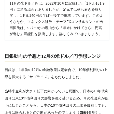
11月の米ドル／円は、2022年10月に記録した「1ドル151.9
円」に迫る場面もありましたが、足元では落ち着きを取り
戻し、1ドル140円台半ば～後半で推移しています。このよ
うななか、マネックス証券・チーフFXコンサルタントの吉
田恒氏は、いくつかの理由から「年末にかけてさらに円高
が進む」可能性を指摘します。詳しくみていきましょう。
日銀動向の予想と12月の米ドル／円予想レンジ
日銀は、1年前の12月の金融政策決定会合で、10年債利回りの上
限を拡大する「サプライズ」をもたらしました。
当時米金利が大きく低下に向かっている局面で、日本の10年債利
回りは米10年債利回りの影響を強く受けるため、その米金利が低
下に転じたことから、日本の10年債利回りの上限を緩和しても、
上昇は限られるとの判断があったのでしょう（
図表9
参照）。