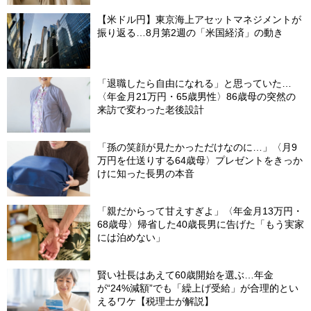
【米ドル円】東京海上アセットマネジメントが
振り返る…8月第2週の「米国経済」の動き
「退職したら自由になれる」と思っていた…
〈年金月21万円・65歳男性〉86歳母の突然の
来訪で変わった老後設計
「孫の笑顔が見たかっただけなのに…」〈月9
万円を仕送りする64歳母〉プレゼントをきっか
けに知った長男の本音
「親だからって甘えすぎよ」〈年金月13万円・
68歳母〉帰省した40歳長男に告げた「もう実家
には泊めない」
賢い社長はあえて60歳開始を選ぶ…年金
が“24%減額”でも「繰上げ受給」が合理的とい
えるワケ【税理士が解説】