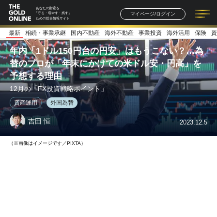
あなたの財産を
マイページ/ログイン
「守る・増やす・残す」
ための総合情報サイト
最新
相続・事業承継
国内不動産
海外不動産
事業投資
海外活用
保険
資
記事一覧
連載一覧
著者一覧
書籍一覧
セミナー情報
お知らせ
年内「1ドル150円台の円安」はもうこない？…為
替のプロが「年末にかけての米ドル安・円高」を
予想する理由
12月の「FX投資戦略ポイント」
資産運用
外国為替
吉田 恒
2023.12.5
（※画像はイメージです／PIXTA）