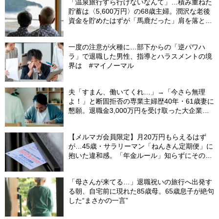
「温泉旅行すら行けないなんて」…積み重ねた
貯蓄は〈5,600万円〉の68歳主婦。潤沢な老後
資金を貯めたはずが「馬鹿だった」肩を落とす
理由
一度の注意が火種に…部下からの「逆パワハ
ラ」で退職した男性、指導とハラスメントの境
界は #マイノーマル
夫「すまん、働いてくれ…」→「今さら無理
よ！」と断固拒否の専業主婦歴40年・61歳妻に
懇願。退職金3,000万円を受け取った大企業元
本部長の69歳夫が、妻に頭を下げた理由【FP
が解説】
【メルマガ会員限定】月20万円もらえるはず
が…45歳・サラリーマン「ねんきん定期便」に
抱いた違和感。「年金ルール」知らずにそのま
ま20年…65歳で受け取ることになる年金額に唖
然「何かの間違いでは？」
「母さんが来てる…」退職祝いの旅行へ出発す
る朝、自宅前に現れた85歳母。65歳息子が絶句
した“まさかの一言”