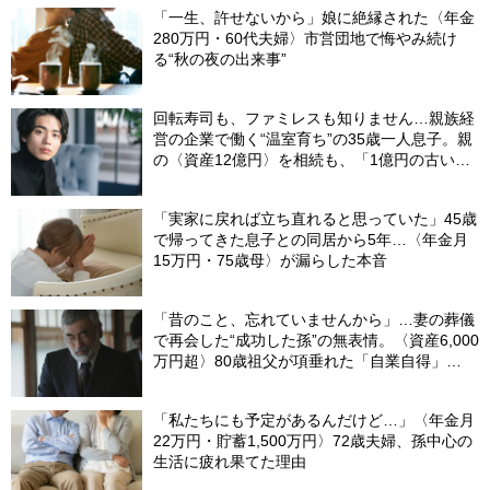
「一生、許せないから」娘に絶縁された〈年金
280万円・60代夫婦〉市営団地で悔やみ続け
る“秋の夜の出来事”
回転寿司も、ファミレスも知りません…親族経
営の企業で働く“温室育ち”の35歳一人息子。親
の〈資産12億円〉を相続も、「1億円の古いビ
ル」しか残らなかったワケ【FPが解説】
「実家に戻れば立ち直れると思っていた」45歳
で帰ってきた息子との同居から5年…〈年金月
15万円・75歳母〉が漏らした本音
「昔のこと、忘れていませんから」…妻の葬儀
で再会した“成功した孫”の無表情。〈資産6,000
万円超〉80歳祖父が項垂れた「自業自得」
【CFPの助言】
「私たちにも予定があるんだけど…」〈年金月
22万円・貯蓄1,500万円〉72歳夫婦、孫中心の
生活に疲れ果てた理由