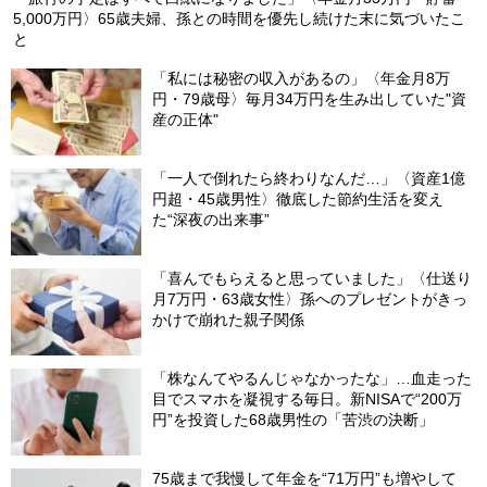
5,000万円〉65歳夫婦、孫との時間を優先し続けた末に気づいたこ
と
「私には秘密の収入があるの」〈年金月8万
円・79歳母〉毎月34万円を生み出していた"資
産の正体"
「一人で倒れたら終わりなんだ…」〈資産1億
円超・45歳男性〉徹底した節約生活を変え
た“深夜の出来事”
「喜んでもらえると思っていました」〈仕送り
月7万円・63歳女性〉孫へのプレゼントがきっ
かけで崩れた親子関係
「株なんてやるんじゃなかったな」…血走った
目でスマホを凝視する毎日。新NISAで“200万
円”を投資した68歳男性の「苦渋の決断」
75歳まで我慢して年金を“71万円”も増やして