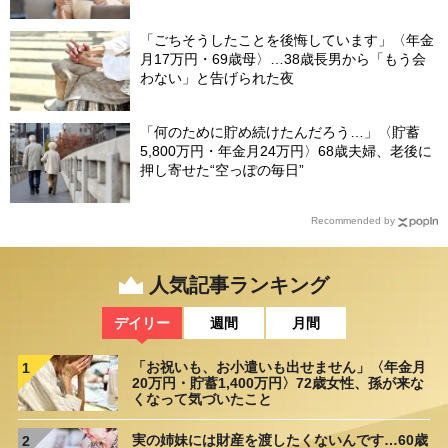
「ごちそうしたことを後悔しています」〈年金
月17万円・69歳母〉…38歳長男から「もう会
わない」と告げられた夜
「何のために貯め続けたんだろう…」〈貯蓄
5,800万円・年金月24万円〉68歳夫婦、老後に
押し寄せた“空っぽの毎日”
Recommended by
人気記事ランキング
デイリー
週間
月間
「お祝いも、お小遣いも出せません」〈年金月
1
20万円・貯蓄1,400万円〉72歳女性、孫が来な
くなって気づいたこと
実の姉妹には財産を渡したくないんです…60歳
2