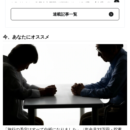
トライなるか…為替介入再開は“帳消しリスク”が壁に【今週の米
ドル／円予想レンジ「160～165円」の根拠】
2026/07/28
連載記事一覧
【第295回】 原油高でも〈有事のドル買い〉でもない…論理的説
明が困難な「円買い反応」の鈍さは今後も続くのか？【今週の米
ドル／円予想レンジ「158～163円」の根拠】
2026/07/22
今、あなたにオススメ
【第294回】 1ドル＝165円を目指す「円売り仕掛け」か、“行き
過ぎ”修正でポジション縮小か…「骨太ショック」の余波続く今
週、「投機筋」の動向で米ドル／円が大きく動く可能性【今週の
米ドル／円予想レンジ「158～163円」の根拠】
2026/07/14
【第293回】 ドル円163円目前で急反落…為替介入と投機筋の円
売り調整で円高は進むのか【今週の米ドル／円予想レンジ「158
～163円」の根拠】
2026/07/07
「旅行の予定はすべて白紙になりました」〈年金月33万円・貯蓄