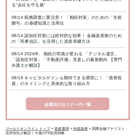
る”会社を守る盾”
08/14 税務調査に要注意！ 「相続対策」のための「生前
贈与」の基礎知識と活用法
08/14 認知症対策には絶対的な効果！ 金融資産家のため
の「民事信託」を活用した資産承継方法
08/14 2026年、相続の常識が変わる 「デジタル遺言」
「認知症対策」「不動産評価」見直しの最新動向 【専門
弁護士が解説】
08/18 キャピタルゲインも期待できる環境に！ 「債券投
資」のタイミングと具体的な取り組み方
会員向けセミナーの一覧
ゴールドオンライン トップ
>
資産運用
>
外国為替
>
国際金融アナリスト・
吉田恒氏が解説！今週のFX投資戦略