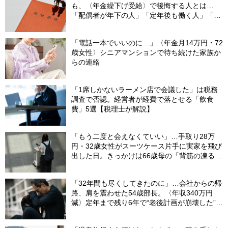
も、〈年金繰下げ受給〉で後悔する人とは…
「配偶者が年下の人」「定年後も働く人」「特
別な年金を受け取れる人」【CFPが解説】
「電話一本でいいのに…」〈年金月14万円・72
歳女性〉シニアマンションで待ち続けた家族か
らの連絡
「1席しかないラーメン店で会議した」は税務
調査で否認。経営者が経費で落とせる「飲食
費」5選【税理士が解説】
「もう二度と会えなくていい」…手取り28万
円・32歳女性がスーツケース片手に実家を飛び
出した日。きっかけは66歳母の「背筋の凍る一
言」
「32年間も尽くしてきたのに」…会社からの帰
路、肩を震わせた54歳部長。〈年収340万円
減〉定年まで残り6年で“老後計画が崩壊した”ワ
ケ