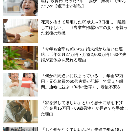
産は“数億円”だったのに、妻が〈無税〉で済ん
だワケ【税理士が解説】
花束を抱えて帰宅した65歳夫→3日後に「離婚
してほしい」…〈専業主婦歴35年の妻〉を襲っ
た老後の危機
「今年も全部お願いね」娘夫婦から届いた連
絡…〈年金月27万円・貯蓄2,600万円〉60代夫
婦が夏休みを恐れる理由
「何かの間違いに決まっている…」年金32万
円・元公務員の60代夫婦が記帳して震えた瞬
間。通帳に並ぶ〈9桁の数字〉、老後不安を一
瞬で吹き飛ばした“17年前の決断”【FPが解説】
「家を残してほしい」という息子に頭を下げ…
〈年金月15万円・69歳男性〉が戸建てを手放し
た理由
「もう働かなくていいんだ」夫婦で年金18万