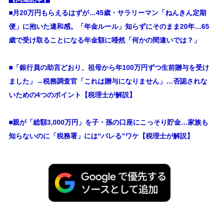
■月20万円もらえるはずが…45歳・サラリーマン「ねんきん定期
便」に抱いた違和感。「年金ルール」知らずにそのまま20年…65
歳で受け取ることになる年金額に唖然「何かの間違いでは？」
■
「銀行員の助言どおり、祖母から年100万円ずつ生前贈与を受け
ました」→税務調査官「これは贈与になりません」…否認されな
いための4つのポイント【税理士が解説】
■親が「総額3,000万円」を子・孫の口座にこっそり貯金…家族も
知らないのに「税務署」には“バレる”ワケ【税理士が解説】