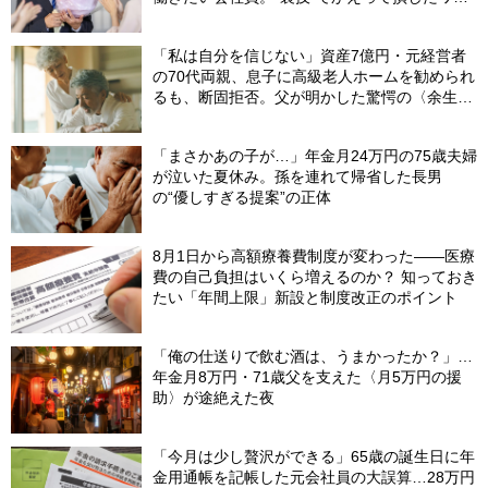
【社労士が解説】
「私は自分を信じない」資産7億円・元経営者
の70代両親、息子に高級老人ホームを勧められ
るも、断固拒否。父が明かした驚愕の〈余生計
画〉【FPが解説】
「まさかあの子が…」年金月24万円の75歳夫婦
が泣いた夏休み。孫を連れて帰省した長男
の“優しすぎる提案”の正体
8月1日から高額療養費制度が変わった――医療
費の自己負担はいくら増えるのか？ 知っておき
たい「年間上限」新設と制度改正のポイント
「俺の仕送りで飲む酒は、うまかったか？」…
年金月8万円・71歳父を支えた〈月5万円の援
助〉が途絶えた夜
「今月は少し贅沢ができる」65歳の誕生日に年
金用通帳を記帳した元会社員の大誤算…28万円