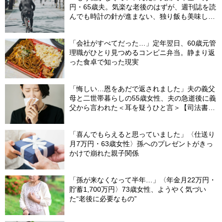
円・65歳夫。気楽な老後のはずが、週刊誌を読
んでも時計の針が進まない、独り飯も美味しく
ない日々…半年後、“時給1200円のバイト”を始
めたシニアの現実
「会社がすべてだった…」定年翌日、60歳元管
理職がひとり見つめるコンビニ弁当。静まり返
った食卓で知った現実
「悔しい…恩をあだで返されました」夫の義父
母と二世帯暮らしの55歳女性、夫の急逝後に義
父から言われた＜耳を疑うひと言＞【司法書士
が解説】
「喜んでもらえると思っていました」〈仕送り
月7万円・63歳女性〉孫へのプレゼントがきっ
かけで崩れた親子関係
「孫が来なくなって半年…」〈年金月22万円・
貯蓄1,700万円〉73歳女性、ようやく気づい
た“老後に必要なもの”