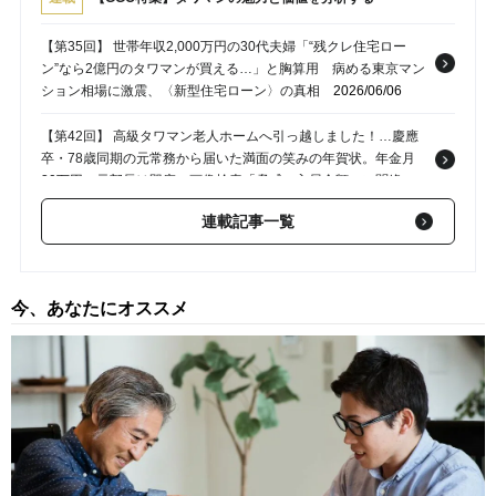
【第35回】 世帯年収2,000万円の30代夫婦「“残クレ住宅ロー
ン”なら2億円のタワマンが買える…」と胸算用 病める東京マン
ション相場に激震、〈新型住宅ローン〉の真相
2026/06/06
【第42回】 高級タワマン老人ホームへ引っ越しました！…慶應
卒・78歳同期の元常務から届いた満面の笑みの年賀状。年金月
30万円・元部長は即座に画像検索「脅威の入居金額」に悶絶
2024/11/29
連載記事一覧
【第41回】 勝どき、晴海フラッグ…タワマンに群がるのは世帯
年収1,500万～2,000万円の小金持ち？〈真の富裕層〉がタワマン
を選ばないワケ
2024/09/25
今、あなたにオススメ
【第40回】 ぬるま湯につかったJTCサラリーマンへの鉄槌…「ジ
ョブ型人事」で年収激減。「湾岸タワマン」で金利上昇に怯え暮
らす、40代・大手企業勤務の男性を襲った悲劇
2024/09/24
【第39回】 助けて！部屋に泥棒が…〈資産8,000万円〉高級タワ
マンで優雅に暮らしていたはずの73歳の母からの電話。駆けつけ
た娘が目にした「まさかの光景」【CFPが解説】
2024/09/21