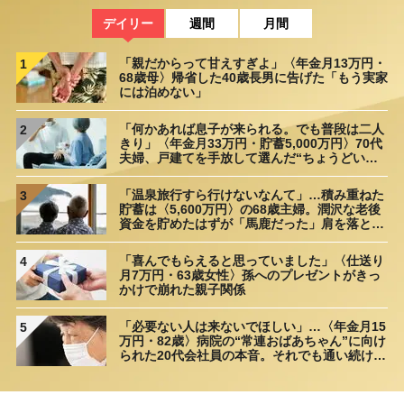
デイリー
週間
月間
「親だからって甘えすぎよ」〈年金月13万円・
1
68歳母〉帰省した40歳長男に告げた「もう実家
には泊めない」
「何かあれば息子が来られる。でも普段は二人
2
きり」〈年金月33万円・貯蓄5,000万円〉70代
夫婦、戸建てを手放して選んだ“ちょうどいい
距離”
「温泉旅行すら行けないなんて」…積み重ねた
3
貯蓄は〈5,600万円〉の68歳主婦。潤沢な老後
資金を貯めたはずが「馬鹿だった」肩を落とす
理由
「喜んでもらえると思っていました」〈仕送り
4
月7万円・63歳女性〉孫へのプレゼントがきっ
かけで崩れた親子関係
「必要ない人は来ないでほしい」…〈年金月15
5
万円・82歳〉病院の“常連おばあちゃん”に向け
られた20代会社員の本音。それでも通い続ける
理由