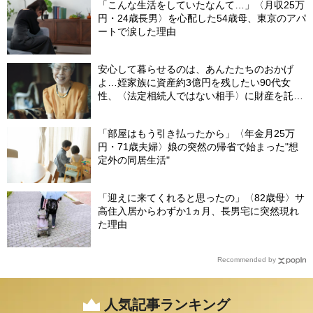
「こんな生活をしていたなんて…」〈月収25万
円・24歳長男〉を心配した54歳母、東京のアパ
ートで涙した理由
安心して暮らせるのは、あんたたちのおかげ
よ…姪家族に資産約3億円を残したい90代女
性、〈法定相続人ではない相手〉に財産を託せ
たワケ【相続実務士が解説】
「部屋はもう引き払ったから」〈年金月25万
円・71歳夫婦〉娘の突然の帰省で始まった"想
定外の同居生活"
「迎えに来てくれると思ったの」〈82歳母〉サ
高住入居からわずか1ヵ月、長男宅に突然現れ
た理由
Recommended by
人気記事ランキング