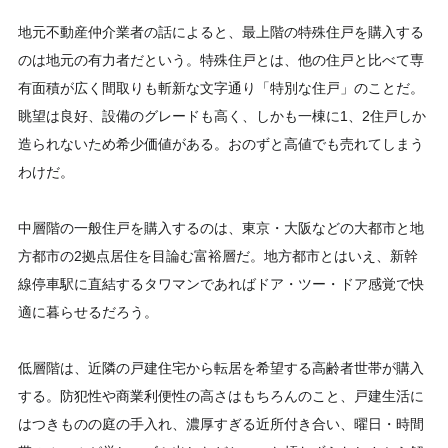
地元不動産仲介業者の話によると、最上階の特殊住戸を購入する
のは地元の有力者だという。特殊住戸とは、他の住戸と比べて専
有面積が広く間取りも斬新な文字通り「特別な住戸」のことだ。
眺望は良好、設備のグレードも高く、しかも一棟に1、2住戸しか
造られないため希少価値がある。おのずと高値でも売れてしまう
わけだ。
中層階の一般住戸を購入するのは、東京・大阪などの大都市と地
方都市の2拠点居住を目論む富裕層だ。地方都市とはいえ、新幹
線停車駅に直結するタワマンであればドア・ツー・ドア感覚で快
適に暮らせるだろう。
低層階は、近隣の戸建住宅から転居を希望する高齢者世帯が購入
する。防犯性や商業利便性の高さはもちろんのこと、戸建生活に
はつきものの庭の手入れ、濃厚すぎる近所付き合い、曜日・時間