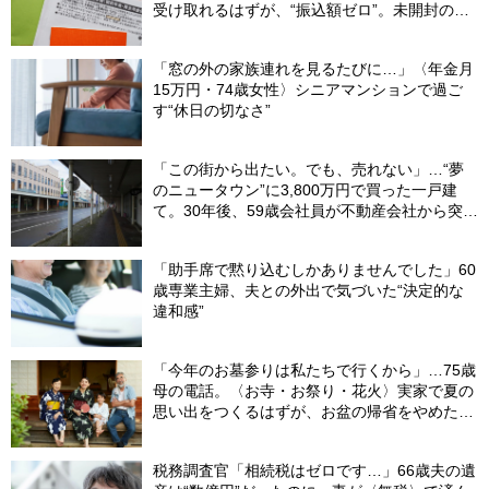
受け取れるはずが、“振込額ゼロ”。未開封の郵
便物に紛れていた〈緑色の封筒〉の正体【FPが
解説】
「窓の外の家族連れを見るたびに…」〈年金月
15万円・74歳女性〉シニアマンションで過ご
す“休日の切なさ”
「この街から出たい。でも、売れない」…“夢
のニュータウン”に3,800万円で買った一戸建
て。30年後、59歳会社員が不動産会社から突き
つけられた「残酷な現実」
「助手席で黙り込むしかありませんでした」60
歳専業主婦、夫との外出で気づいた“決定的な
違和感”
「今年のお墓参りは私たちで行くから」…75歳
母の電話。〈お寺・お祭り・花火〉実家で夏の
思い出をつくるはずが、お盆の帰省をやめた理
由
税務調査官「相続税はゼロです…」66歳夫の遺