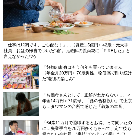
「仕事は順調です、ご心配なく」…〈資産1.5億円〉42歳・元大手
社員、お盆の帰省でついた“嘘”。元教師の義両親に「FIREした」と
言えなかったワケ
「好物の刺身はもう何年も買っていません」
〈年金月20万円〉76歳男性、物価高で削り続け
た“老後の楽しみ”
「お義母さんとして、正解がわからない…」＜
年金14万円＞71歳母、「孫の合格祝い」で上京
も…タワマンの台所で感じた「義娘の本音」
「64歳11カ月で退職するとお得」って聞いたの
に…失業手当を78万円多くもらって、定年後も
働きたい会社員。“裏技”でかえって損したワケ