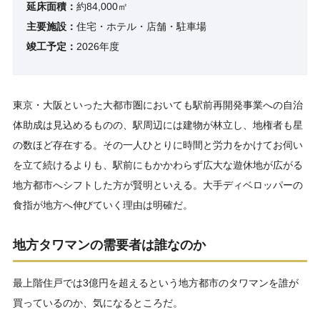
延床面積：
約84,000㎡
主要施設：
住宅・ホテル・店舗・駐車場
竣工予定：
2026年度
東京・大阪といった大都市圏においても駅前再開発事業への自治
体助成は見込めるものの、駅周辺には建物が林立し、地権者も星
の数ほど存在する。その一人ひとりに時間と労力をかけてお伺い
を立て続けるよりも、駅前にもかかわらず広大な遊休地が広がる
地方都市へシフトした方が賢明といえる。大手ディベロッパーの
食指が地方へ伸びていく理由は明確だ。
地方タワマンの需要者は誰なのか
最上階住戸では3億円を超えるという地方都市のタワマンを誰が
買っているのか、気になるところだ。