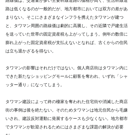
路線価は、交通量が多い主要幹線道路の価格が高く、生活幹線道
路は低くなるのが一般的だが、地方都市においては双方の差があ
まりない。そこにさまざまなインフラを携えたタワマンが建つ
と、タワマン周囲の路線価は劇的に高騰し、その近隣で戸建生活
を送っていた世帯の固定資産税も上がってしまう。例年の数倍に
膨れ上がった固定資産税が支払えないとなれば、古くからの住民
は立ち退かざるを得ない。
タワマンの影響はそれだけではない。個人商店街はタワマン内に
できた新たなショッピングモールに顧客を奪われ、いずれ「シャ
ッター通り」になってしまう。
タワマン建設によって終の棲家を奪われた住宅街や消滅した商店
街の事例は後を絶たない。そのためタワマンは地元住民から毛嫌
いされ、建設反対運動に発展するケースも少なくない。地方都市
でタワマンが歓迎されるためにはさまざまな課題の解決が必要