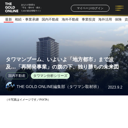
あなたの財産を
マイページ/ログイン
「守る・増やす・残す」
ための総合情報サイト
最新
相続・事業承継
国内不動産
海外不動産
事業投資
海外活用
保険
資
記事一覧
連載一覧
著者一覧
書籍一覧
セミナー情報
お知らせ
タワマンブーム、いよいよ「地方都市」まで波
及…「再開発事業」の旗の下、独り勝ちの未来図
国内不動産
タワマン分析シリーズ
THE GOLD ONLINE編集部（タワマン取材班）
2023.9.2
（※写真はイメージです／PIXTA）