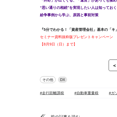
「外野」が出てくる、「遺言」があっても揉め
“思い通りの相続”を実現したい人は知ってお
紛争事例から学ぶ、原因と事前対策
『5分でわかる！「資産管理会社」基本の「キ
セミナー資料抜粋版プレゼントキャンペーン
【8月9日（日）まで】
＜
その他
DX
#走行距離課税
#自動車重量税
#ガ
前の記事を読む