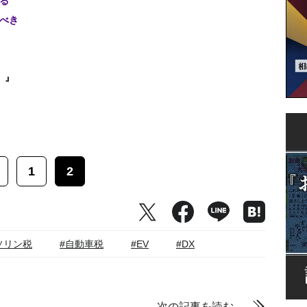
る
くべき
」』
1
2
ソリン税
#自動車税
#EV
#DX
次の記事を読む