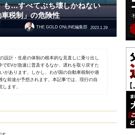
」も…すべてぶち壊しかねない
動車税制」の危険性
THE GOLD ONLINE編集部
2023.1.29
）の設計・生産の体制の根本的な見直しに乗り出し
中でEVが急速に普及するなか、遅れを取り戻すた
らいがあります。しかし、わが国の自動車税制や過
難な前途が予想されます。本記事では、現行の自
説します。
です。