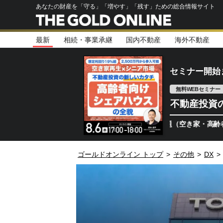
あなたの財産を「守る」「増やす」「残す」ための総合情報サイト
最新
相続・事業承継
国内不動産
海外不動産
セミナー開始
無料WEBセミナー
不動産投資
日本が直面する社会課題（空き家・高齢者の住まい不足
ゴールドオンライン トップ
>
その他
>
DX
>