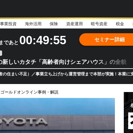
事業投資
海外活用
保険
資産運用
暗号資産
税金
00:49:54
セミナー詳細
まであと
の新しいカタチ「高齢者向けシェアハウス」の全貌
）／事業立ち上げから運営管理まで本部が実施！本業に支障をきたさず、
ゴールドオンライン事例・解説