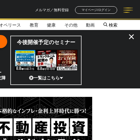
メルマガ／無料登録
マイページ/ログイン
オペリース
教育
健康
その他
動画
検索
記事一覧
連載一覧
著者一覧
書籍一覧
セミナー情報
お知らせ
×
今後開催予定のセミナー
リスクを抑えて高収益を目指せるビジネスモデル／【平均利回り21.8
一覧はこちら