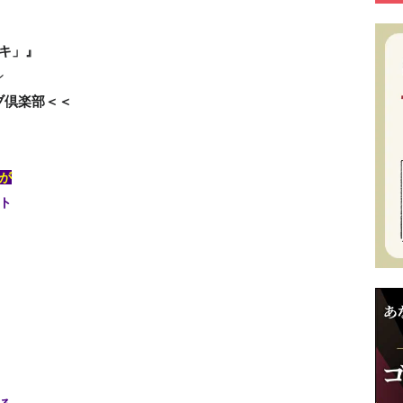
】
キ」』
ン
ブ倶楽部＜＜
が
ト