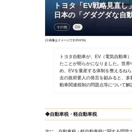
トヨタ「EV戦略見直し
日本の「グダグダな自
その他
DX
(※画像はイメージです/PIXTA)
トヨタ自動車が、EV（電気自動車
たことが明らかになりました。世界
め、EVを量産する体制を整えるね
去の政府要人の発言を顧みると、多
動車関連税制の問題点等について解
◆自動車税・軽自動車税
次に、自動車税・軽自動車税に関する問題