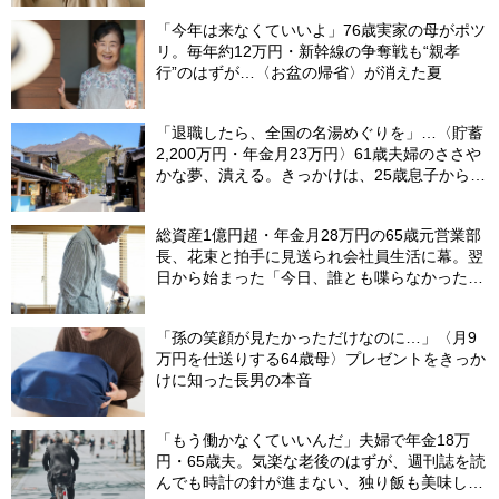
「今年は来なくていいよ」76歳実家の母がポツ
リ。毎年約12万円・新幹線の争奪戦も“親孝
行”のはずが…〈お盆の帰省〉が消えた夏
「退職したら、全国の名湯めぐりを」…〈貯蓄
2,200万円・年金月23万円〉61歳夫婦のささや
かな夢、潰える。きっかけは、25歳息子から届
いた「まさかのLINE」
総資産1億円超・年金月28万円の65歳元営業部
長、花束と拍手に見送られ会社員生活に幕。翌
日から始まった「今日、誰とも喋らなかった」
の余生
「孫の笑顔が見たかっただけなのに…」〈月9
万円を仕送りする64歳母〉プレゼントをきっか
けに知った長男の本音
「もう働かなくていいんだ」夫婦で年金18万
円・65歳夫。気楽な老後のはずが、週刊誌を読
んでも時計の針が進まない、独り飯も美味しく