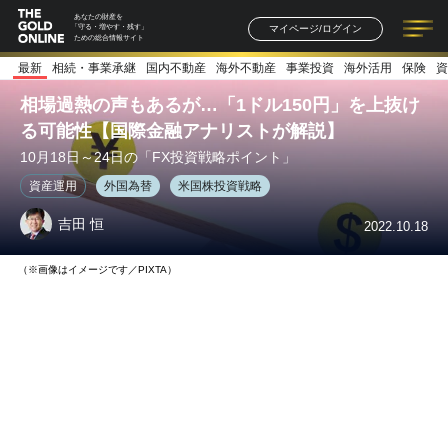
あなたの財産を
マイページ/ログイン
「守る・増やす・残す」
ための総合情報サイト
最新
相続・事業承継
国内不動産
海外不動産
事業投資
海外活用
保険
資
記事一覧
連載一覧
著者一覧
書籍一覧
セミナー情報
お知らせ
相場過熱の声もあるが…「1ドル150円」を上抜け
る可能性【国際金融アナリストが解説】
10月18日～24日の「FX投資戦略ポイント」
資産運用
外国為替
米国株投資戦略
吉田 恒
2022.10.18
（※画像はイメージです／PIXTA）