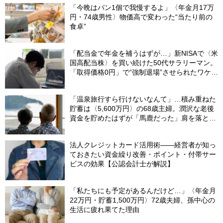
「今晩はパン1個で我慢するよ」〈年金月17万
円・74歳男性〉物価高で変わった“当たり前の
食卓”
「配当金で年金を補うはずが…」新NISAで〈米
国高配当株〉を買い続けた50代サラリーマン。
「取得価格0円」で“強制退場”させられたワケ
【CFPが解説】
「温泉旅行すら行けないなんて」…積み重ねた
貯蓄は〈5,600万円〉の68歳主婦。潤沢な老後
資金を貯めたはずが「馬鹿だった」肩を落とす
理由
法人クレジットカード活用術――経営者が知っ
ておきたい資金繰り改善・ポイント・付帯サー
ビスの効果【公認会計士が解説】
「私たちにも予定があるんだけど…」〈年金月
22万円・貯蓄1,500万円〉72歳夫婦、孫中心の
生活に疲れ果てた理由