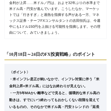
金利が上昇……米ドル／円は、およそ32年ぶりの水準まで
米ドル高・円安が進んでいます。こうしたなか、マーケッ
トでは「行きすぎ」と過熱を指摘する声がある一方、マネ
ックス証券・チーフFXコンサルタントの吉田恒氏は、今週
中にも1ドル150円を上抜ける可能性を指摘します。その理
由について、みていきましょう。
「10月18日～24日のFX投資戦略」のポイント
〈ポイント〉
・米インフレ是正が鈍いなかで、インフレ対策に伴う「米
金利上昇=米ドル高」にはなお終わりが見えない。
・一方5年MAかい離率などで見ると、循環的な米ドル高の
動きは、すでにいつ終わってもおかしくない段階を迎えて
いるものの、そのなかで米ドル高・円安トレンドの「延長