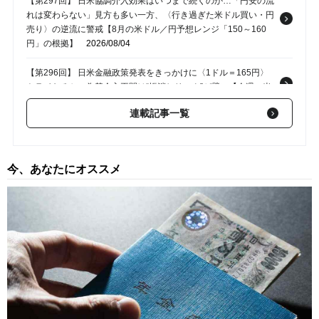
【第297回】 日米協調介入効果はいつまで続くのか…「円安の流
れは変わらない」見方も多い一方、〈行き過ぎた米ドル買い・円
売り〉の逆流に警戒【8月の米ドル／円予想レンジ「150～160
円」の根拠】
2026/08/04
【第296回】 日米金融政策発表をきっかけに〈1ドル＝165円〉
トライなるか…為替介入再開は“帳消しリスク”が壁に【今週の米
ドル／円予想レンジ「160～165円」の根拠】
2026/07/28
連載記事一覧
【第295回】 原油高でも〈有事のドル買い〉でもない…論理的説
明が困難な「円買い反応」の鈍さは今後も続くのか？【今週の米
ドル／円予想レンジ「158～163円」の根拠】
2026/07/22
今、あなたにオススメ
【第294回】 1ドル＝165円を目指す「円売り仕掛け」か、“行き
過ぎ”修正でポジション縮小か…「骨太ショック」の余波続く今
週、「投機筋」の動向で米ドル／円が大きく動く可能性【今週の
米ドル／円予想レンジ「158～163円」の根拠】
2026/07/14
【第293回】 ドル円163円目前で急反落…為替介入と投機筋の円
売り調整で円高は進むのか【今週の米ドル／円予想レンジ「158
～163円」の根拠】
2026/07/07