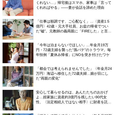
くれない…」帰宅後はスマホ、家事は「言って
くれればやる」――妻が会話を諦めた理由
「仕事は順調です、ご心配なく」…〈資産1.5
億円〉42歳・元大手社員、お盆の帰省でつい
た“嘘”。元教師の義両親に「FIREした」と言え
なかったワケ
「今年は泊まらないでほしい」…年金月19万
円・72歳主婦を襲った“孫バテ”のトラウマ。毎
年恒例「夏休み帰省」にNOを突き付けたワケ
「都会では考えられませんでした」〈年金月24
万円〉海辺へ移住した72歳夫婦…娘が目にし
た“両親の変化”
安心して暮らせるのは、あんたたちのおかげ
よ…姪家族に資産約3億円を残したい90代女
性、〈法定相続人ではない相手〉に財産を託せ
たワケ【相続実務士が解説】