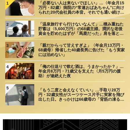
「必要ない人は来ないでほしい」…〈年金月15
1
万円・82歳〉病院の“常連おばあちゃん”に向け
られた20代会社員の本音。それでも通い続ける
理由
「温泉旅行すら行けないなんて」…積み重ねた
2
貯蓄は〈5,600万円〉の68歳主婦。潤沢な老後
資金を貯めたはずが「馬鹿だった」肩を落とす
理由
「親だからって甘えすぎよ」〈年金月13万円・
3
68歳母〉帰省した40歳長男に告げた「もう実家
には泊めない」
「俺の仕送りで飲む酒は、うまかったか？」…
4
年金月8万円・71歳父を支えた〈月5万円の援
助〉が途絶えた夜
5
「もう二度と会えなくていい」…手取り28万
円・32歳女性がスーツケース片手に実家を飛び
出した日。きっかけは66歳母の「背筋の凍る一
言」