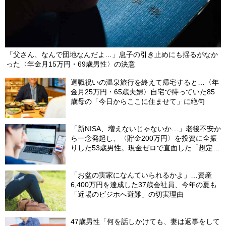
「父さん、なんで団地なんだよ…」息子の引き止めにも揺るがなか
った〈年金月15万円・69歳男性〉の決意
退職祝いの温泉旅行を終えて帰宅すると…〈年
金月25万円・65歳夫婦〉自宅で待っていた85
歳母の「今日からここに住ませて」に絶句
「新NISA、増えないじゃないか…」老後不安か
ら一念発起し、〈貯金200万円〉を投資に全振
りした53歳男性。現金ゼロで直面した「想定外
の出費」【FPの助言】
「お盆の実家になんていられるかよ」…資産
6,400万円を達成した37歳会社員、今年の夏も
「近場のビジホへ避難」の切実理由
47歳男性「何を話しかけても、妻は返事をして