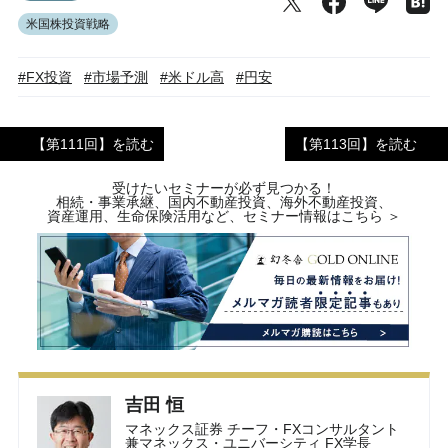
米国株投資戦略
#FX投資
#市場予測
#米ドル高
#円安
【第111回】を読む
【第113回】を読む
受けたいセミナーが必ず見つかる！
相続・事業承継、国内不動産投資、海外不動産投資、
資産運用、生命保険活用など、セミナー情報はこちら ＞
吉田 恒
マネックス証券 チーフ・FXコンサルタント
兼マネックス・ユニバーシティ FX学長