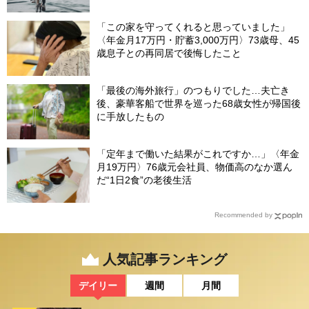
ない日々…半年後、“時給1200円のバイト”を始
めたシニアの現実
「この家を守ってくれると思っていました」
〈年金月17万円・貯蓄3,000万円〉73歳母、45
歳息子との再同居で後悔したこと
「最後の海外旅行」のつもりでした…夫亡き
後、豪華客船で世界を巡った68歳女性が帰国後
に手放したもの
「定年まで働いた結果がこれですか…」〈年金
月19万円〉76歳元会社員、物価高のなか選ん
だ“1日2食”の老後生活
Recommended by
人気記事ランキング
デイリー
週間
月間