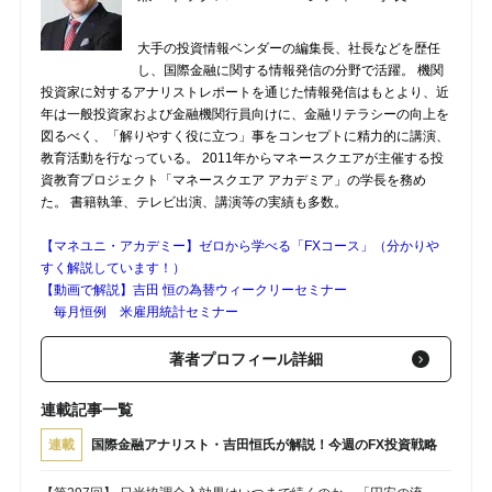
大手の投資情報ベンダーの編集長、社長などを歴任
し、国際金融に関する情報発信の分野で活躍。 機関
投資家に対するアナリストレポートを通じた情報発信はもとより、近
年は一般投資家および金融機関行員向けに、金融リテラシーの向上を
図るべく、「解りやすく役に立つ」事をコンセプトに精力的に講演、
教育活動を行なっている。 2011年からマネースクエアが主催する投
資教育プロジェクト「マネースクエア アカデミア」の学長を務め
た。 書籍執筆、テレビ出演、講演等の実績も多数。
【マネユニ・アカデミー】ゼロから学べる「FXコース」（分かりや
すく解説しています！）
【動画で解説】吉田 恒の為替ウィークリーセミナー
毎月恒例 米雇用統計セミナー
著者プロフィール詳細
連載記事一覧
連載
国際金融アナリスト・吉田恒氏が解説！今週のFX投資戦略