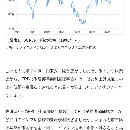
［図表1］米ドル／円の推移（1990年～）
出所：リフィニティブ社データよりマネックス証券が作成
このように米ドル高・円安が一段と広がったのは、米インフレ懸
念から、FRB（米連邦準備制度理事会）は一段と利上げ見通しの
上方修正を余儀なくされるとの見方が強まったことが大きかった
でしょう。
先週は9月のPPI（生産者物価指数）、CPI（消費者物価指数）な
ど注目のインフレ指標の発表が相次ぎましたが、いずれも前年比
上昇率が事前予想を上回り、インフレ是正の進捗の鈍さを示す結