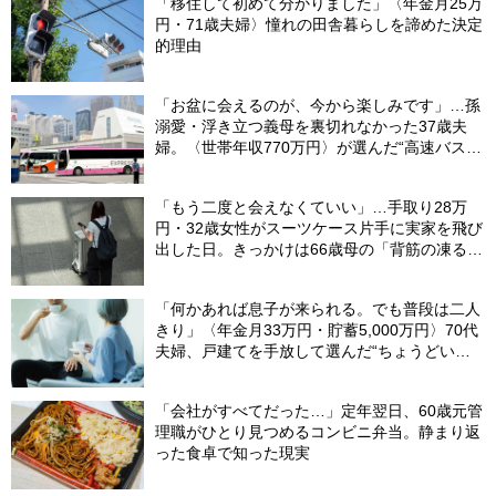
「移住して初めて分かりました」〈年金月25万
円・71歳夫婦〉憧れの田舎暮らしを諦めた決定
的理由
「お盆に会えるのが、今から楽しみです」…孫
溺愛・浮き立つ義母を裏切れなかった37歳夫
婦。〈世帯年収770万円〉が選んだ“高速バス帰
省”の悲惨な結末
「もう二度と会えなくていい」…手取り28万
円・32歳女性がスーツケース片手に実家を飛び
出した日。きっかけは66歳母の「背筋の凍る一
言」
「何かあれば息子が来られる。でも普段は二人
きり」〈年金月33万円・貯蓄5,000万円〉70代
夫婦、戸建てを手放して選んだ“ちょうどいい
距離”
「会社がすべてだった…」定年翌日、60歳元管
理職がひとり見つめるコンビニ弁当。静まり返
った食卓で知った現実