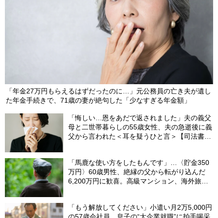
「年金27万円もらえるはずだったのに…」元公務員の亡き夫が遺し
た年金手続きで、71歳の妻が絶句した「少なすぎる年金額」
「悔しい…恩をあだで返されました」夫の義父
母と二世帯暮らしの55歳女性、夫の急逝後に義
父から言われた＜耳を疑うひと言＞【司法書士
が解説】
「馬鹿な使い方をしたもんです」…〈貯金350
万円〉60歳男性、絶縁の父から転がり込んだ
6,200万円に歓喜。高級マンション、海外旅
行…夢の生活の〈終着駅〉
「もう解放してください」小遣い月2万5,000円
の57歳会社員、息子の“大企業就職”に拍手喝采