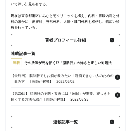
いて深い知見を有する。
現在は東京都港区にみなと芝クリニックを構え、内科・胃腸内科と外
科のほかに、皮膚科、整形外科、大腸・肛門外科を標榜し、幅広い診
療を行っている。
著者プロフィール詳細
連載記事一覧
連載
その放置が死を招く!?「脂肪肝」の怖さと正しい対処法
【最終回】 脂肪肝でもお酒が飲みたい！断酒できない人のための
「飲み方」【医師が解説】
2022/09/02
【第25回】 脂肪肝の予防・改善には「睡眠」が重要。寝つきを
良くする方法も紹介【医師が解説】
2022/08/23
【第24回】 掃除機をかける、階段をゆっくり上る…脂肪肝を改
善する「運動」【医師が解説】
2022/08/16
連載記事一覧
【第23回】 医師が教える 無理なく確実に“脂肪を減らす”生活習