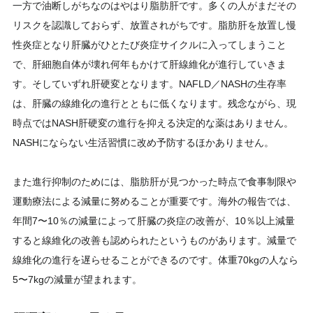
一方で油断しがちなのはやはり脂肪肝です。多くの人がまだその
リスクを認識しておらず、放置されがちです。脂肪肝を放置し慢
性炎症となり肝臓がひとたび炎症サイクルに入ってしまうこと
で、肝細胞自体が壊れ何年もかけて肝線維化が進行していきま
す。そしていずれ肝硬変となります。NAFLD／NASHの生存率
は、肝臓の線維化の進行とともに低くなります。残念ながら、現
時点ではNASH肝硬変の進行を抑える決定的な薬はありません。
NASHにならない生活習慣に改め予防するほかありません。
また進行抑制のためには、脂肪肝が見つかった時点で食事制限や
運動療法による減量に努めることが重要です。海外の報告では、
年間7〜10％の減量によって肝臓の炎症の改善が、10％以上減量
すると線維化の改善も認められたというものがあります。減量で
線維化の進行を遅らせることができるのです。体重70kgの人なら
5〜7kgの減量が望まれます。