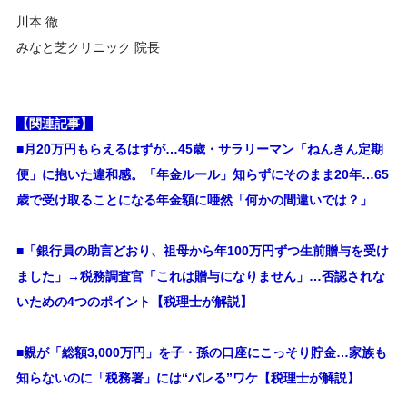
川本 徹
みなと芝クリニック 院長
【関連記事】
■月20万円もらえるはずが…45歳・サラリーマン「ねんきん定期
便」に抱いた違和感。「年金ルール」知らずにそのまま20年…65
歳で受け取ることになる年金額に唖然「何かの間違いでは？」
■
「銀行員の助言どおり、祖母から年100万円ずつ生前贈与を受け
ました」→税務調査官「これは贈与になりません」…否認されな
いための4つのポイント【税理士が解説】
■親が「総額3,000万円」を子・孫の口座にこっそり貯金…家族も
知らないのに「税務署」には“バレる”ワケ【税理士が解説】