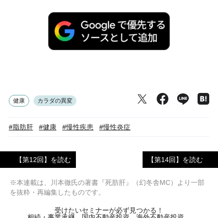
健康
カラダの異変
#脂肪肝
#健康
#慢性疾患
#慢性炎症
【第12回】を読む
【第14回】を読む
※本連載は、川本徹氏の著書『死肪肝』（幻冬舎MC）より一部
を抜粋・再編集したものです。
受けたいセミナーが必ず見つかる！
相続・事業承継、国内不動産投資、海外不動産投資、