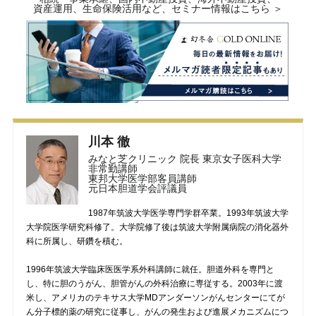
資産運用、生命保険活用など、セミナー情報はこちら ＞
川本 徹
みなと芝クリニック 院長 東京女子医科大学
非常勤講師
東邦大学医学部客員講師
元日本胆道学会評議員
1987年筑波大学医学専門学群卒業。1993年筑波大学
大学院医学研究科修了。大学院修了後は筑波大学附属病院の消化器外
科に所属し、研鑽を積む。
1996年筑波大学臨床医医学系外科講師に就任。胆道外科を専門と
し、特に胆のうがん、胆管がんの外科治療に専従する。2003年に渡
米し、アメリカのテキサス大学MDアンダーソンがんセンターにてが
ん分子標的薬の研究に従事し、がんの発生および進展メカニズムにつ