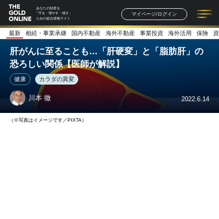
あなたの財産を
マイページ/ログイン
「守る・増やす・残す」
ための総合情報サイト
最新
相続・事業承継
国内不動産
海外不動産
事業投資
海外活用
保険
資
記事一覧
連載一覧
著者一覧
書籍一覧
セミナー情報
お知らせ
肝がんに至ることも…「肝硬変」と「脂肪肝」の
恐ろしい関係【医師が解説】
健康
カラダの異変
川本 徹
2022.6.14
（※写真はイメージです／PIXTA）