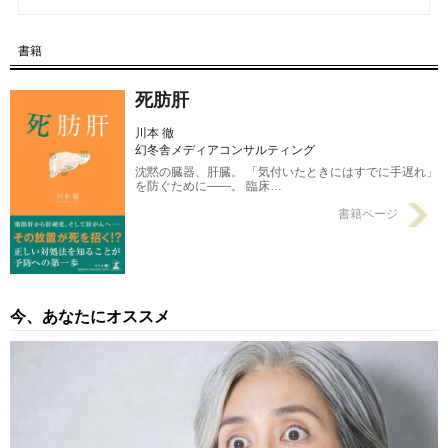
慣【脂肪肝の予防・改善】
2022/08/09
書籍
【第22回】 お酒だけじゃない！「脂肪肝」に“直結”しやすい食べ
物・飲み物【医師が解説】
2022/08/02
死肪肝
川本 徹
幻冬舎メディアコンサルティング
沈黙の臓器、肝臓。 「気付いたときにはすでに手遅れ」
を防ぐために――。 臨床…
書籍ページ
今、あなたにオススメ