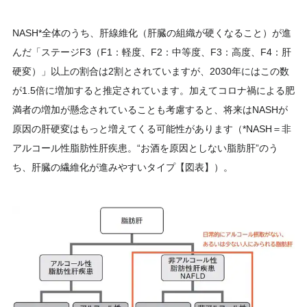
NASH*全体のうち、肝線維化（肝臓の組織が硬くなること）が進
んだ「ステージF3（F1：軽度、F2：中等度、F3：高度、F4：肝
硬変）」以上の割合は2割とされていますが、2030年にはこの数
が1.5倍に増加すると推定されています。加えてコロナ禍による肥
満者の増加が懸念されていることも考慮すると、将来はNASHが
原因の肝硬変はもっと増えてくる可能性があります（*NASH＝非
アルコール性脂肪性肝疾患。“お酒を原因としない脂肪肝”のう
ち、肝臓の繊維化が進みやすいタイプ【図表】）。