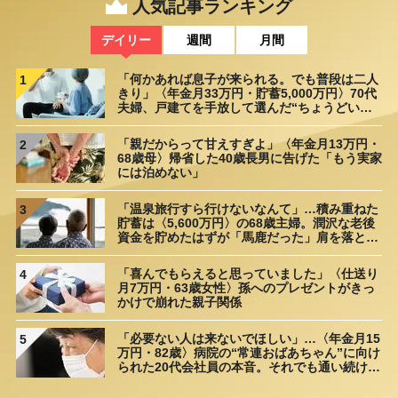
人気記事ランキング
デイリー
週間
月間
「何かあれば息子が来られる。でも普段は二人
1
きり」〈年金月33万円・貯蓄5,000万円〉70代
夫婦、戸建てを手放して選んだ“ちょうどいい
距離”
「親だからって甘えすぎよ」〈年金月13万円・
2
68歳母〉帰省した40歳長男に告げた「もう実家
には泊めない」
「温泉旅行すら行けないなんて」…積み重ねた
3
貯蓄は〈5,600万円〉の68歳主婦。潤沢な老後
資金を貯めたはずが「馬鹿だった」肩を落とす
理由
「喜んでもらえると思っていました」〈仕送り
4
月7万円・63歳女性〉孫へのプレゼントがきっ
かけで崩れた親子関係
「必要ない人は来ないでほしい」…〈年金月15
5
万円・82歳〉病院の“常連おばあちゃん”に向け
られた20代会社員の本音。それでも通い続ける
理由