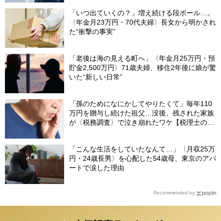
「いつ出ていくの？」増え続ける段ボール…。
〈年金月23万円・70代夫婦〉長女から明かされ
た“衝撃の事実”
「老後は海の見える町へ」〈年金月25万円・預
貯金2,500万円〉71歳夫婦、移住2年後に娘が驚
いた“新しい日常”
「孫のためになにかしてやりたくて」毎年110
万円を贈与し続けた祖父…没後、残された家族
が〈税務調査〉で泣き崩れたワケ【税理士の助
言】
「こんな生活をしていたなんて…」〈月収25万
円・24歳長男〉を心配した54歳母、東京のアパ
ートで涙した理由
Recommended by