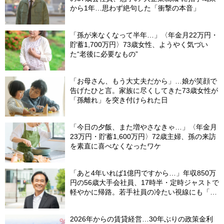
から1年…思わず絶句した「衝撃の本音」
「孫が来なくなって半年…」〈年金月22万円・
貯蓄1,700万円〉73歳女性、ようやく気づい
た“老後に必要なもの”
「お母さん、もう大丈夫だから」…娘が笑顔で
告げたひと言。家族に尽くしてきた73歳女性が
「孫離れ」を突き付けられた日
「今日の夕飯、また増やさなきゃ…」〈年金月
23万円・貯蓄1,600万円〉72歳主婦、孫の来訪
を素直に喜べなくなったワケ
「あと4年いれば1億円ですから…」年収850万
円の56歳大手会社員、17時半・定時ジャストで
軽やかに帰路。若手社員の冷たい視線にも「だ
からなに？」の理由【CFPの助言】
2026年からの賃貸経営…30年ぶりの政策金利