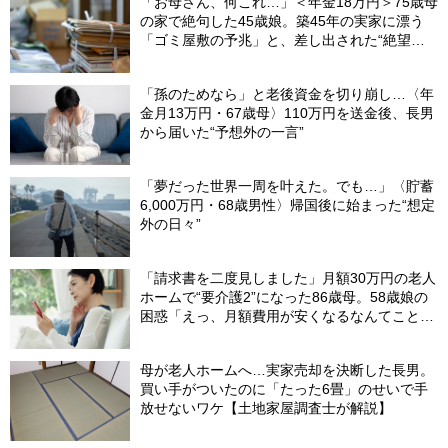
「お母さん、何これ…」＜年金18万円＞75歳母
の家で絶句した45歳娘。築45年の実家に漂う
「ゴミ屋敷の予兆」と、差し出された“絶望の
メモ”
「孫のためなら」と老後資金を切り崩し…〈年
金月13万円・67歳母〉110万円を送金後、長男
から届いた“予想外の一言”
「夢だった世界一周を叶えた。でも…」〈貯蓄
6,000万円・68歳男性〉帰国後に始まった“想定
外の日々”
「請求書を二度見しました」月額30万円の老人
ホームで“要介護2”になった86歳母。58歳娘の
困惑「えっ、月額費用が安くなるなんてことあ
るの？」【FPが解説】
母が老人ホームへ…実家売却を決断した長男。
買い手がついたのに「たった6畳」のせいで手
放せないワケ【土地家屋調査士が解説】