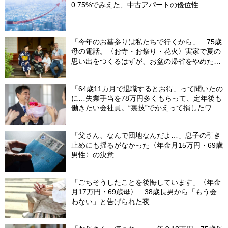
0.75%でみえた、中古アパートの優位性
「今年のお墓参りは私たちで行くから」…75歳
母の電話。〈お寺・お祭り・花火〉実家で夏の
思い出をつくるはずが、お盆の帰省をやめた理
由
「64歳11カ月で退職するとお得」って聞いたの
に…失業手当を78万円多くもらって、定年後も
働きたい会社員。“裏技”でかえって損したワケ
【社労士が解説】
「父さん、なんで団地なんだよ…」息子の引き
止めにも揺るがなかった〈年金月15万円・69歳
男性〉の決意
「ごちそうしたことを後悔しています」〈年金
月17万円・69歳母〉…38歳長男から「もう会
わない」と告げられた夜