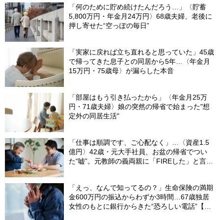
「何のために貯め続けたんだろう…」〈貯蓄
5,800万円・年金月24万円〉68歳夫婦、老後に
押し寄せた“空っぽの毎日”
「実家に戻れば立ち直れると思っていた」45歳
で帰ってきた息子との同居から5年…〈年金月
15万円・75歳母〉が漏らした本音
「部屋はもう引き払ったから」〈年金月25万
円・71歳夫婦〉娘の突然の帰省で始まった"想
定外の同居生活"
「仕事は順調です、ご心配なく」…〈資産1.5
億円〉42歳・元大手社員、お盆の帰省でつい
た“嘘”。元教師の義両親に「FIREした」と言え
なかったワケ
「えっ、なんで知ってるの？」生命保険の満期
金600万円の振込からわずか3時間…67歳独居
女性のもとに銀行からきた“恐ろしい電話”【FP
が解説】