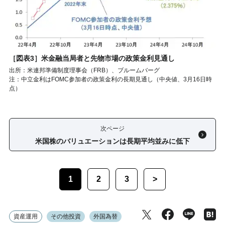
［図表3］米金融当局者と先物市場の政策金利見通し
出所：米連邦準備制度理事会（FRB）、ブルームバーグ
注：中立金利はFOMC参加者の政策金利の長期見通し（中央値、3月16日時
点）
次ページ
米国株のバリュエーションは長期平均並みに低下
1
2
3
>
資産運用
その他投資
外国為替