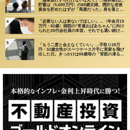
3
貯蓄は〈5,600万円〉の68歳主婦。潤沢な老後
資金を貯めたはずが「馬鹿だった」肩を落とす
理由
「必要ない人は来ないでほしい」…〈年金月15
4
万円・82歳〉病院の“常連おばあちゃん”に向け
られた20代会社員の本音。それでも通い続ける
理由
5
「もう二度と会えなくていい」…手取り28万
円・32歳女性がスーツケース片手に実家を飛び
出した日。きっかけは66歳母の「背筋の凍る一
言」