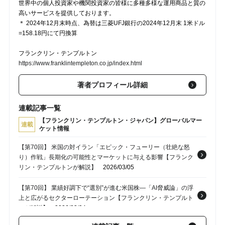
世界中の個人投資家や機関投資家の皆様に多種多様な運用商品と質の
高いサービスを提供しております。
＊ 2024年12月末時点、為替は三菱UFJ銀行の2024年12月末 1米ドル
=158.18円にて円換算
フランクリン・テンプルトン
https://www.franklintempleton.co.jp/index.html
著者プロフィール詳細
連載記事一覧
【フランクリン・テンプルトン・ジャパン】グローバルマー
連載
ケット情報
【第70回】 米国の対イラン「エピック・フューリー（壮絶な怒
り）作戦」長期化の可能性とマーケットに与える影響【フランク
リン・テンプルトンが解説】
2026/03/05
【第70回】 業績好調下で“選別”が進む米国株―「AI脅威論」の浮
上と広がるセクターローテーション【フランクリン・テンプルト
ンが解説】
2026/03/04