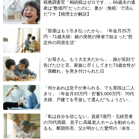
税務調査官「相続税はゼロです…」66歳夫の遺
産は“数億円”だったのに、妻が〈無税〉で済ん
だワケ【税理士が解説】
「部屋はもう引き払ったから」〈年金月25万
円・71歳夫婦〉娘の突然の帰省で始まった"想
定外の同居生活"
「お母さん、もう大丈夫だから」…娘が笑顔で
告げたひと言。家族に尽くしてきた73歳女性が
「孫離れ」を突き付けられた日
「何かあれば息子が来られる。でも普段は二人
きり」〈年金月33万円・貯蓄5,000万円〉70代
夫婦、戸建てを手放して選んだ“ちょうどいい
距離”
「私は自分を信じない」資産7億円・元経営者
の70代両親、息子に高級老人ホームを勧められ
るも、断固拒否。父が明かした驚愕の〈余生計
画〉【FPが解説】