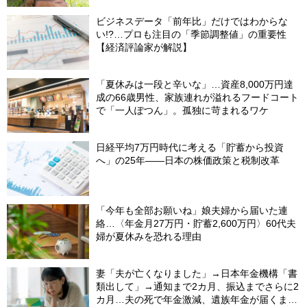
ビジネスデータ「前年比」だけではわからな
い!?…プロも注目の「季節調整値」の重要性
【経済評論家が解説】
「夏休みは一段と辛いな」…資産8,000万円達
成の66歳男性、家族連れが溢れるフードコート
で「一人ぽつん」。孤独に苛まれるワケ
日経平均7万円時代に考える「貯蓄から投資
へ」の25年――日本の株価政策と税制改革
「今年も全部お願いね」娘夫婦から届いた連
絡…〈年金月27万円・貯蓄2,600万円〉60代夫
婦が夏休みを恐れる理由
妻「夫が亡くなりました」→日本年金機構「書
類出して」→通知まで2カ月、振込までさらに2
カ月…夫の死で年金激減、遺族年金が届くまで