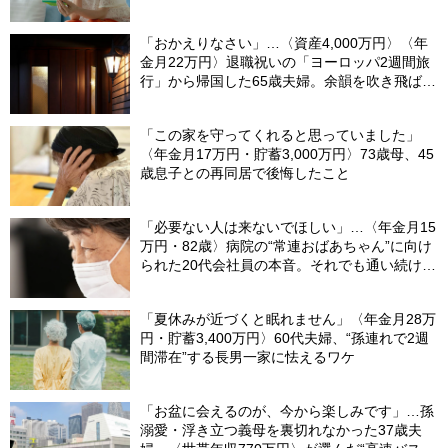
の「4カ月」で貯金がどんどん減る妻の悲劇
【CFPが解説】
「おかえりなさい」…〈資産4,000万円〉〈年
金月22万円〉退職祝いの「ヨーロッパ2週間旅
行」から帰国した65歳夫婦。余韻を吹き飛ばし
た“破綻の影”
「この家を守ってくれると思っていました」
〈年金月17万円・貯蓄3,000万円〉73歳母、45
歳息子との再同居で後悔したこと
「必要ない人は来ないでほしい」…〈年金月15
万円・82歳〉病院の“常連おばあちゃん”に向け
られた20代会社員の本音。それでも通い続ける
理由
「夏休みが近づくと眠れません」〈年金月28万
円・貯蓄3,400万円〉60代夫婦、“孫連れで2週
間滞在”する長男一家に怯えるワケ
「お盆に会えるのが、今から楽しみです」…孫
溺愛・浮き立つ義母を裏切れなかった37歳夫