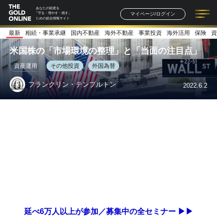
あなたの財産を
マイページ/ログイン
「守る・増やす・残す」
ための総合情報サイト
最新
相続・事業承継
国内不動産
海外不動産
事業投資
海外活用
保険
資
記事一覧
連載一覧
著者一覧
書籍一覧
セミナー情報
お知らせ
米国株の「市場環境の整理」と「当面の注目点」
資産運用
その他投資
外国為替
フランクリン・テンプルトン
2022.6.2
延べ6万人以上が参加／募集中の全セミナー ▶▶