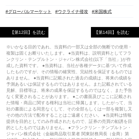
#グローバルマーケット
#ウクライナ侵攻
#米国株式
【第12回】を読む
【第14回】を読む
※いかなる目的であれ、当資料の一部又は全部の無断での使用・
複製は固くお断りいたします。 ●当資料は、説明資料としてフラ
ンクリン・テンプルトン・ジャパン株式会社(以下「当社」)が作
成した資料です。 ●当資料は、当社が各種データに基づいて作成
したものですが、その情報の確実性、完結性を保証するものでは
ありません。 ●当資料に記載された過去の成績は、将来の成績を
予測あるいは保証するものではありません。また記載されている
見解、目標等は、将来の成果を保証するものではなく、また予告
なく変更されることがあります。 ●この書面及びここに記載され
た情報・商品に関する権利は当社に帰属します。したがって、当
社の書面による同意なくして、その全部もしくは一部を複製し又
その他の方法で配布することはご遠慮ください。 ●当資料は情報
提供を目的としてのみ作成されたもので、証券の売買の勧誘を目
的としたものではありません。 ●フランクリン・テンプルトン・
ジャパン株式会社（金融商品取引業者 関東財務局長（金商）第