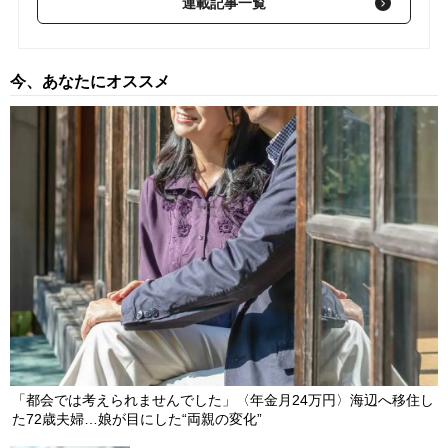
連載記事一覧
【第69回】 米連邦最高裁、トランプ政権の関税措置に違法判断
―経済ファンダメンタルズと市場への影響【フランクリン・テン
プルトンが解説】
2026/03/03
今、あなたにオススメ
【第68回】 利上げで潮目が変わる「豪ドル相場」―米ドルから
の“通貨分散先”として注目が集まる理由【フランクリン・テンプ
ルトンが解説】
2026/02/11
【第67回】 金利差と資源の多様性が追い風に？2026年「豪ドル
相場」の見通し【フランクリン・テンプルトンが解説】
2026/01/22
「都会では考えられませんでした」〈年金月24万円〉海辺へ移住し
た72歳夫婦…娘が目にした“両親の変化”