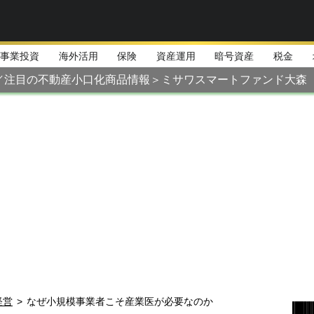
事業投資
海外活用
保険
資産運用
暗号資産
税金
／注目の不動産小口化商品情報＞ミサワスマートファンド大森
経営
>
なぜ小規模事業者こそ産業医が必要なのか