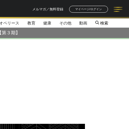
メルマガ／無料登録
マイページ/ログイン
オペリース
教育
健康
その他
動画
検索
記事一覧
連載一覧
著者一覧
書籍一覧
セミナー情報
お知らせ
【第３期】