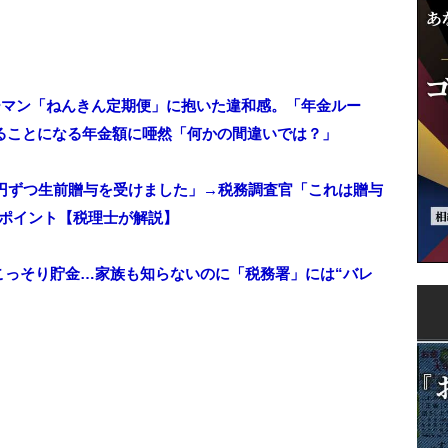
リーマン「ねんきん定期便」に抱いた違和感。「年金ルー
取ることになる年金額に唖然「何かの間違いでは？」
万円ずつ生前贈与を受けました」→税務調査官「これは贈与
のポイント【税理士が解説】
にこっそり貯金…家族も知らないのに「税務署」には“バレ