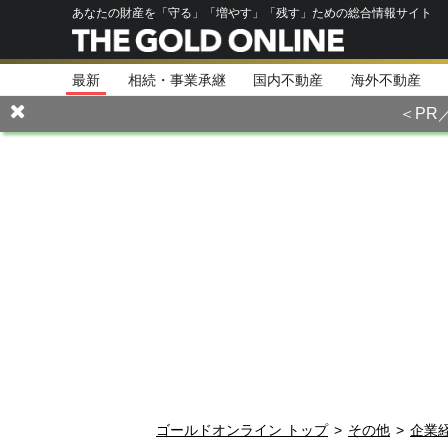
あなたの財産を「守る」「増やす」「残す」ための総合情報サイト
最新
相続・事業承継
国内不動産
海外不動産
＜PR
ゴールドオンライン トップ
>
その他
>
企業