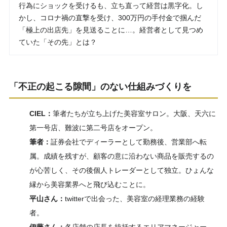
行為にショックを受けるも、立ち直って経営は黒字化。し
かし、コロナ禍の直撃を受け、300万円の手付金で掴んだ
「極上の出店先」を見送ることに…。経営者として見つめ
ていた「その先」とは？
「不正の起こる隙間」のない仕組みづくりを
CIEL：
筆者たちが立ち上げた美容室サロン。大阪、天六に
第一号店、難波に第二号店をオープン。
筆者：
証券会社でディーラーとして勤務後、営業部へ転
属。成績を残すが、顧客の意に沿わない商品を販売するの
が心苦しく、その後個人トレーダーとして独立。ひょんな
縁から美容業界へと飛び込むことに。
平山さん：
twitterで出会った、美容室の経理業務の経験
者。