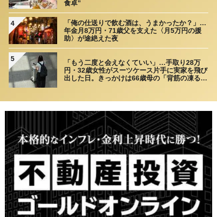
食卓”
「俺の仕送りで飲む酒は、うまかったか？」…
4
年金月8万円・71歳父を支えた〈月5万円の援
助〉が途絶えた夜
5
「もう二度と会えなくていい」…手取り28万
円・32歳女性がスーツケース片手に実家を飛び
出した日。きっかけは66歳母の「背筋の凍る一
言」