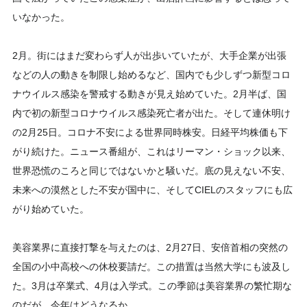
いなかった。
2月。街にはまだ変わらず人が出歩いていたが、大手企業が出張
などの人の動きを制限し始めるなど、国内でも少しずつ新型コロ
ナウイルス感染を警戒する動きが見え始めていた。2月半ば、国
内で初の新型コロナウイルス感染死亡者が出た。そして連休明け
の2月25日。コロナ不安による世界同時株安。日経平均株価も下
がり続けた。ニュース番組が、これはリーマン・ショック以来、
世界恐慌のころと同じではないかと騒いだ。底の見えない不安、
未来への漠然とした不安が国中に、そしてCIELのスタッフにも広
がり始めていた。
美容業界に直接打撃を与えたのは、2月27日、安倍首相の突然の
全国の小中高校への休校要請だ。この措置は当然大学にも波及し
た。3月は卒業式、4月は入学式。この季節は美容業界の繁忙期な
のだが、今年はどうなるか。