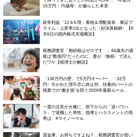
で帰ってきた息子との同居から5年…〈年金月
15万円・75歳母〉が漏らした本音
経常利益「12.6％増」着地＆増配発表…東証プ
ライム・上昇率1位となった〈好決算銘柄〉【8
月6日の国内株式市場概況】
税務調査官「相続税はゼロです…」66歳夫の遺
産は“数億円”だったのに、妻が〈無税〉で済ん
だワケ【税理士が解説】
「130万円の壁」で5万円オーバー、〈32万
円〉引かれた理不尽に終止符…扶養内パートの
残業での“働き損”を防ぐ2026年最新ルール
【CFPが解説】
一度の注意が火種に…部下からの「逆パワハ
ラ」で退職した男性、指導とハラスメントの境
界は #マイノーマル
貸金庫、お持ちですよね？…税務調査官が拾い