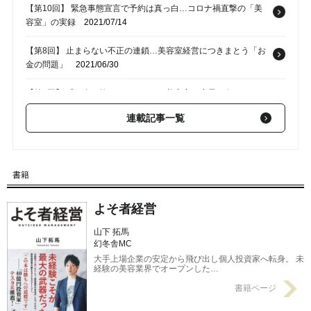
【第10回】 緊急事態宣言で予約は真っ白…コロナ禍直撃の「美
容室」の実録
2021/07/14
【第8回】 止まらない不正の連鎖…美容室経営につきまとう「お
金の問題」
2021/06/30
【第7回】 「お金を抜いている…？」美容室の店長に向けられ
た、ある疑念
2021/06/23
連載記事一覧
【第6回】 「一人では、経営の仕組みが作れない」…美容業界の
風雲児が入院先のベッドで考えたこと
2021/06/16
書籍
【第5回】 高額過ぎるシャンプー、非正規雇用の罠…美容業界が
抱える歪み
2021/06/09
よそ者経営
山下 拓馬
幻冬舎MC
大手上場企業の安定から飛び出し個人投資家へ転身。 未
経験の美容業界でオープンした…
書籍ページ