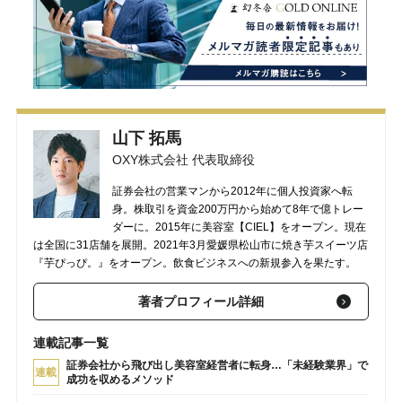
山下 拓馬
OXY株式会社 代表取締役
証券会社の営業マンから2012年に個人投資家へ転
身。株取引を資金200万円から始めて8年で億トレー
ダーに。2015年に美容室【CIEL】をオープン。現在
は全国に31店舗を展開。2021年3月愛媛県松山市に焼き芋スイーツ店
『芋ぴっぴ。』をオープン。飲食ビジネスへの新規参入を果たす。
著者プロフィール詳細
連載記事一覧
証券会社から飛び出し美容室経営者に転身…「未経験業界」で
連載
成功を収めるメソッド