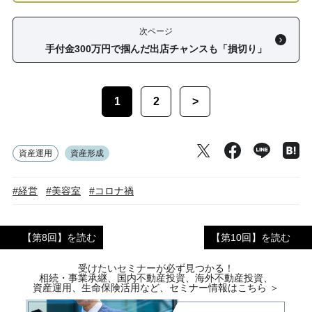
次ページ
手付金300万円で掴んだ出店チャンスも「損切り」
1
2
>
資産運用
資産形成
#経営
#美容室
#コロナ禍
【第8回】を読む
【第10回】を読む
受けたいセミナーが必ず見つかる！
相続・事業承継、国内不動産投資、海外不動産投資、
資産運用、生命保険活用など、セミナー情報はこちら ＞