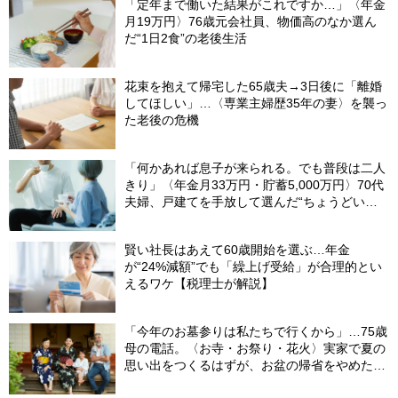
「定年まで働いた結果がこれですか…」〈年金
月19万円〉76歳元会社員、物価高のなか選ん
だ“1日2食”の老後生活
花束を抱えて帰宅した65歳夫→3日後に「離婚
してほしい」…〈専業主婦歴35年の妻〉を襲っ
た老後の危機
「何かあれば息子が来られる。でも普段は二人
きり」〈年金月33万円・貯蓄5,000万円〉70代
夫婦、戸建てを手放して選んだ“ちょうどいい
距離”
賢い社長はあえて60歳開始を選ぶ…年金
が“24%減額”でも「繰上げ受給」が合理的とい
えるワケ【税理士が解説】
「今年のお墓参りは私たちで行くから」…75歳
母の電話。〈お寺・お祭り・花火〉実家で夏の
思い出をつくるはずが、お盆の帰省をやめた理
由