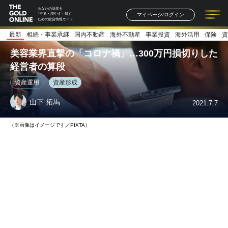
あなたの財産を
マイページ/ログイン
「守る・増やす・残す」
ための総合情報サイト
最新
相続・事業承継
国内不動産
海外不動産
事業投資
海外活用
保険
資
記事一覧
連載一覧
著者一覧
書籍一覧
セミナー情報
お知らせ
美容業界直撃の「コロナ禍」…300万円損切りした
経営者の算段
資産運用
資産形成
山下 拓馬
2021.7.7
（※画像はイメージです／PIXTA）