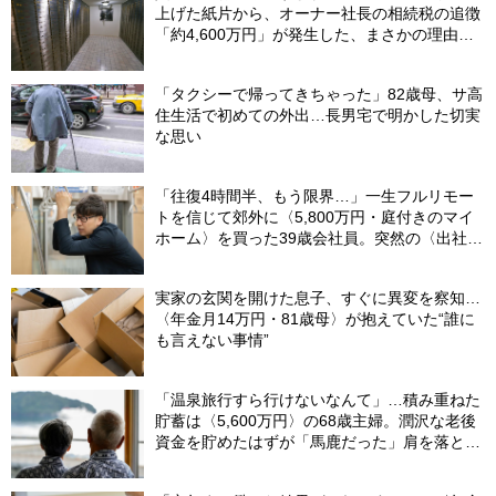
上げた紙片から、オーナー社長の相続税の追徴
「約4,600万円」が発生した、まさかの理由
【税理士が解説】
「タクシーで帰ってきちゃった」82歳母、サ高
住生活で初めての外出…長男宅で明かした切実
な思い
「往復4時間半、もう限界…」一生フルリモー
トを信じて郊外に〈5,800万円・庭付きのマイ
ホーム〉を買った39歳会社員。突然の〈出社
令〉に翻弄される“家族の日常”
実家の玄関を開けた息子、すぐに異変を察知…
〈年金月14万円・81歳母〉が抱えていた“誰に
も言えない事情”
「温泉旅行すら行けないなんて」…積み重ねた
貯蓄は〈5,600万円〉の68歳主婦。潤沢な老後
資金を貯めたはずが「馬鹿だった」肩を落とす
理由