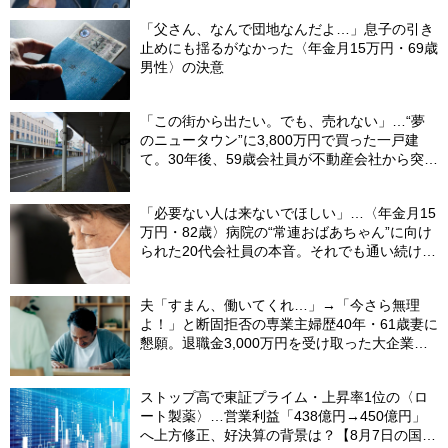
「父さん、なんで団地なんだよ…」息子の引き
止めにも揺るがなかった〈年金月15万円・69歳
男性〉の決意
「この街から出たい。でも、売れない」…“夢
のニュータウン”に3,800万円で買った一戸建
て。30年後、59歳会社員が不動産会社から突き
つけられた「残酷な現実」
「必要ない人は来ないでほしい」…〈年金月15
万円・82歳〉病院の“常連おばあちゃん”に向け
られた20代会社員の本音。それでも通い続ける
理由
夫「すまん、働いてくれ…」→「今さら無理
よ！」と断固拒否の専業主婦歴40年・61歳妻に
懇願。退職金3,000万円を受け取った大企業元
本部長の69歳夫が、妻に頭を下げた理由【FP
が解説】
ストップ高で東証プライム・上昇率1位の〈ロ
ート製薬〉…営業利益「438億円→450億円」
へ上方修正、好決算の背景は？【8月7日の国内