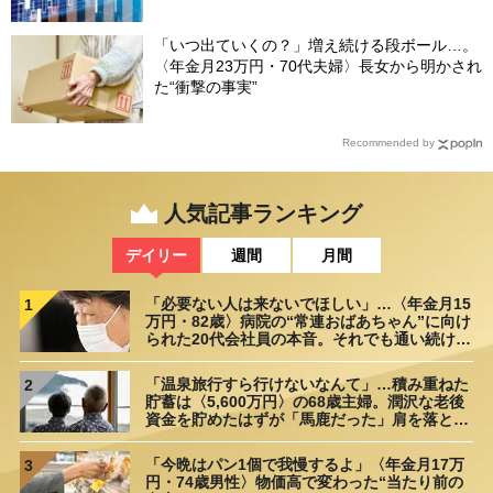
株式市場概況】
「いつ出ていくの？」増え続ける段ボール…。
〈年金月23万円・70代夫婦〉長女から明かされ
た“衝撃の事実”
Recommended by
人気記事ランキング
デイリー
週間
月間
「必要ない人は来ないでほしい」…〈年金月15
1
万円・82歳〉病院の“常連おばあちゃん”に向け
られた20代会社員の本音。それでも通い続ける
理由
「温泉旅行すら行けないなんて」…積み重ねた
2
貯蓄は〈5,600万円〉の68歳主婦。潤沢な老後
資金を貯めたはずが「馬鹿だった」肩を落とす
理由
「今晩はパン1個で我慢するよ」〈年金月17万
3
円・74歳男性〉物価高で変わった“当たり前の