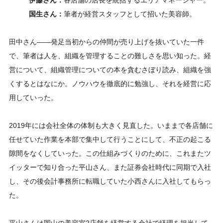
伊藤さん：
各店舗の店長を統括するエリアマネージャー。
国生さん：
筆者が経営スタッフとして招いた美容師。
田中さん――発足当初からの仲間が売り上げを抜いていた一件
で、筆者は人を、組織を管理することの難しさを思い知った。経
営について、組織管理についての本を貪むさぼり読み、組織を強
くするとはなにか。ノウハウを徹底的に勉強し、それを経営に応
用していった。
2019年には会社全体の体制も大きく見直した。いままで各店舗に
任せていた作業を本部で集中して行うことにして、不正の起こる
隙間をなくしていった。この仕組みづくりのために、これまたツ
イッターで知り合った平山さん、また証券会社時代に同期で入社
し、その後会計事務所に転職していた小西さんに入社してもらっ
た。