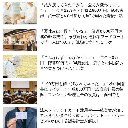
「娘が戻ってきた日から、全てが変わりまし
た」〈年金月22万円・貯蓄2,800万円〉60代夫
婦、娘一家との“出戻り同居”で崩れた老後生活
「夏休みは一段と辛いな」…資産8,000万円達
成の66歳男性、家族連れが溢れるフードコート
で「一人ぽつん」。孤独に苛まれるワケ
「こんなはずじゃなかった…」〈年金月9万
円・貯蓄50万円〉84歳女性、息子との同居3ヵ
月で突きつけられた現実
「100万円も値上げされちゃった…」1枚の同意
書にサインした年収850万円・53歳会社員の後
悔。マンション管理組合の役員は、面倒でも自
分でやらないと〈損する〉ワケ【マンション管
理コンサルタントが警鐘】
法人クレジットカード活用術――経営者が知っ
ておきたい資金繰り改善・ポイント・付帯サー
ビスの効果【公認会計士が解説】