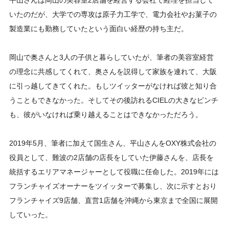
平山さんは岡山の美容室2店舗を経営する会社で経理を担当して
いたのだが、大学での専攻は原子力工学で、電力会社やお菓子の
製造業にも勤務していたという面白い経歴の持ち主だ。
岡山で奥さんと3人の子供と暮らしていたが、筆者の美容室経営
の理念に共感してくれて、奥さんを説得して家族を連れて、大阪
に引っ越してきてくれた。もしツイッターがなければ彼と知り合
うこともできなかった。そしてその後訪れるCIELの大きなピンチ
も、彼がいなければ乗り越えることはできなかっただろう。
2019年5月、筆者に加えて国生さん、平山さんをOXY株式会社の
役員として、難波の2店舗の店長をしていた伊藤さんを、店長を
統括するエリアマネージャーとして役職に任命した。2019年には
フランチャイズオーナーをツイッターで募集し、次に示すとおり
フランチャイズ9店舗、直営1店舗を沖縄から東京まで全国に展開
していった。