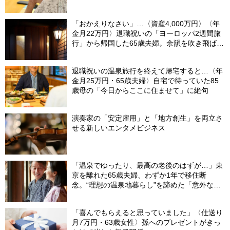
「おかえりなさい」…〈資産4,000万円〉〈年
金月22万円〉退職祝いの「ヨーロッパ2週間旅
行」から帰国した65歳夫婦。余韻を吹き飛ばし
た“破綻の影”
退職祝いの温泉旅行を終えて帰宅すると…〈年
金月25万円・65歳夫婦〉自宅で待っていた85
歳母の「今日からここに住ませて」に絶句
演奏家の「安定雇用」と「地方創生」を両立さ
せる新しいエンタメビジネス
「温泉でゆったり、最高の老後のはずが…」東
京を離れた65歳夫婦、わずか1年で移住断
念。“理想の温泉地暮らし”を諦めた「意外な理
由」
「喜んでもらえると思っていました」〈仕送り
月7万円・63歳女性〉孫へのプレゼントがきっ