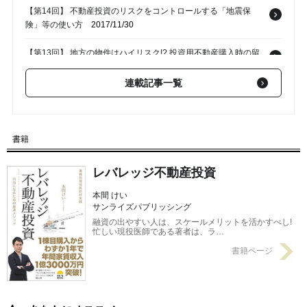
【第14回】 不動産投資のリスクをコントロールする「地震保
険」等の使い方
2017/11/30
【第13回】 地方の物件はハイリスク!? 投資用不動産購入時の留
意点
2017/11/23
連載記事一覧
【第12回】 高額物件の購入が怖い!? 不動産投資の「不安」の乗
り越え方
2017/11/16
【第11回】 不動産投資のための「借金」･･･そのリスクをどう考
書籍
えるか？
2017/11/09
レバレッジ不動産投資
本間 けい
サンライズパブリッシング
融資の出やすい人は、スケールメリットを活かすべし!
忙しい現役医師である著者は、ラ…
書籍ページ