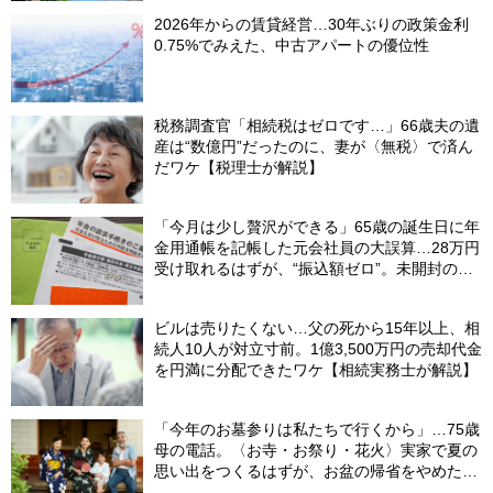
2026年からの賃貸経営…30年ぶりの政策金利
0.75%でみえた、中古アパートの優位性
税務調査官「相続税はゼロです…」66歳夫の遺
産は“数億円”だったのに、妻が〈無税〉で済ん
だワケ【税理士が解説】
「今月は少し贅沢ができる」65歳の誕生日に年
金用通帳を記帳した元会社員の大誤算…28万円
受け取れるはずが、“振込額ゼロ”。未開封の郵
便物に紛れていた〈緑色の封筒〉の正体【FPが
解説】
ビルは売りたくない…父の死から15年以上、相
続人10人が対立寸前。1億3,500万円の売却代金
を円満に分配できたワケ【相続実務士が解説】
「今年のお墓参りは私たちで行くから」…75歳
母の電話。〈お寺・お祭り・花火〉実家で夏の
思い出をつくるはずが、お盆の帰省をやめた理
由