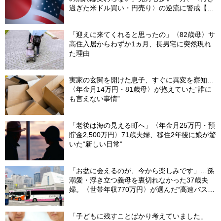
過ぎた米ドル買い・円売り〉の逆流に警戒【8
月の米ドル／円予想レンジ「150～160円」の
根拠】
「迎えに来てくれると思ったの」〈82歳母〉サ
高住入居からわずか1ヵ月、長男宅に突然現れ
た理由
実家の玄関を開けた息子、すぐに異変を察知…
〈年金月14万円・81歳母〉が抱えていた“誰に
も言えない事情”
「老後は海の見える町へ」〈年金月25万円・預
貯金2,500万円〉71歳夫婦、移住2年後に娘が驚
いた“新しい日常”
「お盆に会えるのが、今から楽しみです」…孫
溺愛・浮き立つ義母を裏切れなかった37歳夫
婦。〈世帯年収770万円〉が選んだ“高速バス帰
省”の悲惨な結末
「子どもに残すことばかり考えていました」