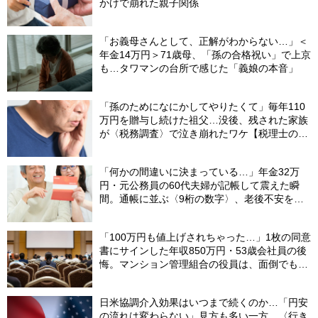
かけで崩れた親子関係
「お義母さんとして、正解がわからない…」＜
年金14万円＞71歳母、「孫の合格祝い」で上京
も…タワマンの台所で感じた「義娘の本音」
「孫のためになにかしてやりたくて」毎年110
万円を贈与し続けた祖父…没後、残された家族
が〈税務調査〉で泣き崩れたワケ【税理士の助
言】
「何かの間違いに決まっている…」年金32万
円・元公務員の60代夫婦が記帳して震えた瞬
間。通帳に並ぶ〈9桁の数字〉、老後不安を一
瞬で吹き飛ばした“17年前の決断”【FPが解説】
「100万円も値上げされちゃった…」1枚の同意
書にサインした年収850万円・53歳会社員の後
悔。マンション管理組合の役員は、面倒でも自
分でやらないと〈損する〉ワケ【マンション管
理コンサルタントが警鐘】
日米協調介入効果はいつまで続くのか…「円安
の流れは変わらない」見方も多い一方、〈行き