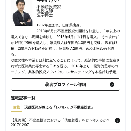
不動産投資家
現役医師
医学博士
1982年生まれ、山形県出身。
2013年8月に不動産投資の開始を決意し、 1年以上の
購入できない期間を経験し、2015年4月に1棟目を購入。 その後わず
か1年間で5棟を購入し、家賃収入は年間約1.3億円を突破。 現在は7
棟、288戸の不動産を所有し、家賃収入2億円、返済比率35%を誇
る。
収益の柱を本業とは別に立てることによって、経済的な事情に左右さ
れずに医師業に専念する日々を送る。 2018年より、投資的思考のコ
ーチング、具体的投資ノウハウのコンサルティングを本格始動予定。
著者プロフィール詳細
連載記事一覧
連載
現役医師が教える「レバレッジ不動産投資」
【最終回】 不動産投資における「債務超過」をどう考えるか？
2017/12/07