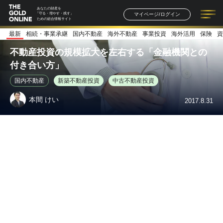
あなたの財産を
マイページ/ログイン
「守る・増やす・残す」
ための総合情報サイト
最新
相続・事業承継
国内不動産
海外不動産
事業投資
海外活用
保険
資
記事一覧
連載一覧
著者一覧
書籍一覧
セミナー情報
お知らせ
不動産投資の規模拡大を左右する「金融機関との
付き合い方」
国内不動産
新築不動産投資
中古不動産投資
本間 けい
2017.8.31