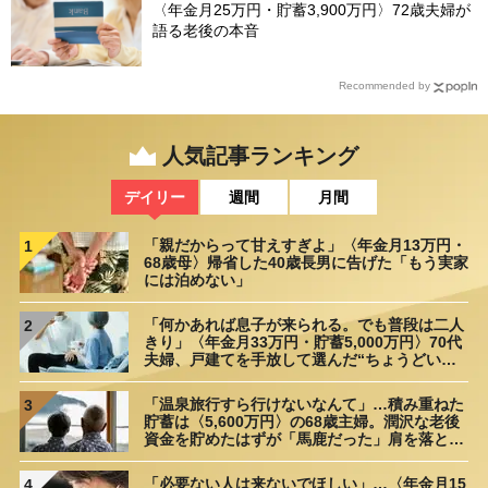
〈年金月25万円・貯蓄3,900万円〉72歳夫婦が
語る老後の本音
Recommended by
人気記事ランキング
デイリー
週間
月間
「親だからって甘えすぎよ」〈年金月13万円・
1
68歳母〉帰省した40歳長男に告げた「もう実家
には泊めない」
「何かあれば息子が来られる。でも普段は二人
2
きり」〈年金月33万円・貯蓄5,000万円〉70代
夫婦、戸建てを手放して選んだ“ちょうどいい
距離”
「温泉旅行すら行けないなんて」…積み重ねた
3
貯蓄は〈5,600万円〉の68歳主婦。潤沢な老後
資金を貯めたはずが「馬鹿だった」肩を落とす
理由
「必要ない人は来ないでほしい」…〈年金月15
4