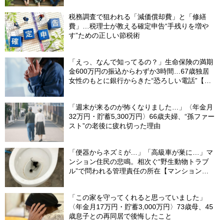
税務調査で狙われる「減価償却費」と「修繕
費」…税理士が教える確定申告“手残りを増や
す”ための正しい節税術
「えっ、なんで知ってるの？」生命保険の満期
金600万円の振込からわずか3時間…67歳独居
女性のもとに銀行からきた“恐ろしい電話”【FP
が解説】
「週末が来るのが怖くなりました…」〈年金月
32万円・貯蓄5,300万円〉66歳夫婦、“孫ファー
スト”の老後に疲れ切った理由
「便器からネズミが…」「高級車が巣に…」マ
ンション住民の悲鳴。相次ぐ“野生動物トラブ
ル”で問われる管理責任の所在【マンション管
理士が警鐘】
「この家を守ってくれると思っていました」
〈年金月17万円・貯蓄3,000万円〉73歳母、45
歳息子との再同居で後悔したこと