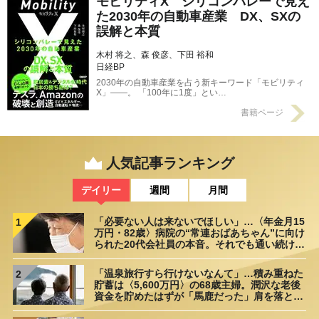
モビリティX シリコンバレーで見え
た2030年の自動車産業 DX、SXの
誤解と本質
木村 将之、森 俊彦、下田 裕和
日経BP
2030年の自動車産業を占う新キーワード「モビリティ
X」――。 「100年に1度」とい…
書籍ページ
人気記事ランキング
デイリー
週間
月間
「必要ない人は来ないでほしい」…〈年金月15
1
万円・82歳〉病院の“常連おばあちゃん”に向け
られた20代会社員の本音。それでも通い続ける
理由
「温泉旅行すら行けないなんて」…積み重ねた
2
貯蓄は〈5,600万円〉の68歳主婦。潤沢な老後
資金を貯めたはずが「馬鹿だった」肩を落とす
理由