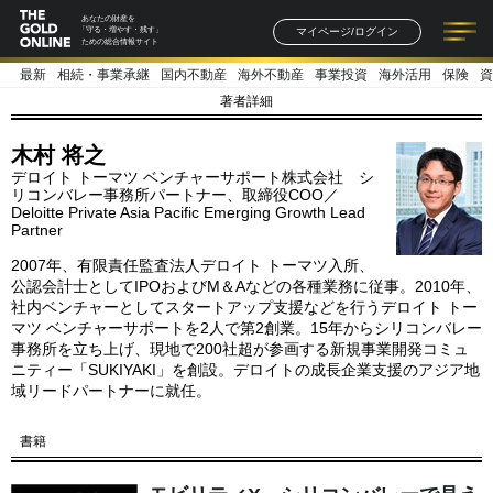
あなたの財産を
マイページ/ログイン
「守る・増やす・残す」
ための総合情報サイト
最新
相続・事業承継
国内不動産
海外不動産
事業投資
海外活用
保険
資
記事一覧
連載一覧
著者一覧
書籍一覧
セミナー情報
お知らせ
著者詳細
木村 将之
デロイト トーマツ ベンチャーサポート株式会社 シ
リコンバレー事務所パートナー、取締役COO／
Deloitte Private Asia Pacific Emerging Growth Lead
Partner
2007年、有限責任監査法人デロイト トーマツ入所、
公認会計士としてIPOおよびM＆Aなどの各種業務に従事。2010年、
社内ベンチャーとしてスタートアップ支援などを行うデロイト トー
マツ ベンチャーサポートを2人で第2創業。15年からシリコンバレー
事務所を立ち上げ、現地で200社超が参画する新規事業開発コミュ
ニティー「SUKIYAKI」を創設。デロイトの成長企業支援のアジア地
域リードパートナーに就任。
書籍