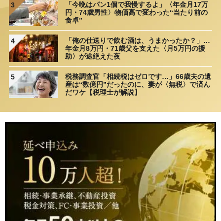
「今晩はパン1個で我慢するよ」〈年金月17万
3
円・74歳男性〉物価高で変わった“当たり前の
食卓”
「俺の仕送りで飲む酒は、うまかったか？」…
4
年金月8万円・71歳父を支えた〈月5万円の援
助〉が途絶えた夜
税務調査官「相続税はゼロです…」66歳夫の遺
5
産は“数億円”だったのに、妻が〈無税〉で済ん
だワケ【税理士が解説】