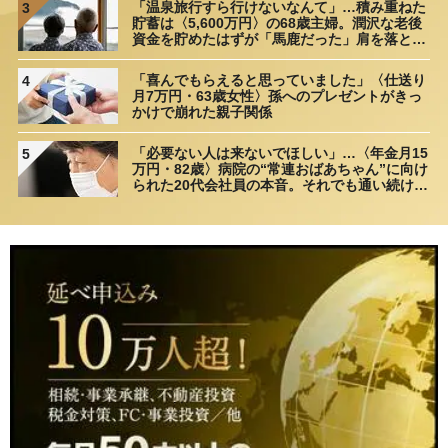
「温泉旅行すら行けないなんて」…積み重ねた
3
貯蓄は〈5,600万円〉の68歳主婦。潤沢な老後
資金を貯めたはずが「馬鹿だった」肩を落とす
理由
「喜んでもらえると思っていました」〈仕送り
4
月7万円・63歳女性〉孫へのプレゼントがきっ
かけで崩れた親子関係
「必要ない人は来ないでほしい」…〈年金月15
5
万円・82歳〉病院の“常連おばあちゃん”に向け
られた20代会社員の本音。それでも通い続ける
理由