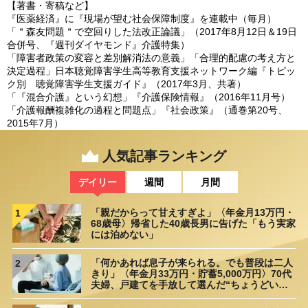
【著書・寄稿など】
『医薬経済』に『現場が望む社会保障制度』を連載中（毎月）
「＂森友問題＂で空回りした法改正論議」（2017年8月12日＆19日
合併号、『週刊ダイヤモンド』介護特集）
「障害者政策の変容と差別解消法の意義」「合理的配慮の考え方と
決定過程」日本聴覚障害学生高等教育支援ネットワーク編『トピッ
ク別 聴覚障害学生支援ガイド』（2017年3月、共著）
「『混合介護』という幻想」『介護保険情報』（2016年11月号）
「介護報酬複雑化の過程と問題点」『社会政策』（通巻第20号、
2015年7月）
人気記事ランキング
デイリー
週間
月間
「親だからって甘えすぎよ」〈年金月13万円・
1
68歳母〉帰省した40歳長男に告げた「もう実家
には泊めない」
「何かあれば息子が来られる。でも普段は二人
2
きり」〈年金月33万円・貯蓄5,000万円〉70代
夫婦、戸建てを手放して選んだ“ちょうどいい
距離”