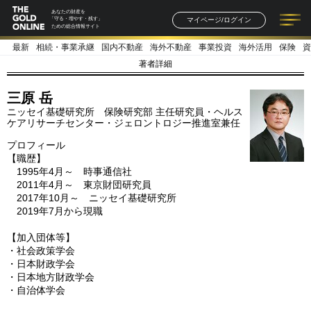
あなたの財産を
マイページ/ログイン
「守る・増やす・残す」
ための総合情報サイト
最新
相続・事業承継
国内不動産
海外不動産
事業投資
海外活用
保険
資
記事一覧
連載一覧
著者一覧
書籍一覧
セミナー情報
お知らせ
著者詳細
三原 岳
ニッセイ基礎研究所 保険研究部 主任研究員・ヘルス
ケアリサーチセンター・ジェロントロジー推進室兼任
プロフィール
【職歴】
1995年4月～ 時事通信社
2011年4月～ 東京財団研究員
2017年10月～ ニッセイ基礎研究所
2019年7月から現職
【加入団体等】
・社会政策学会
・日本財政学会
・日本地方財政学会
・自治体学会