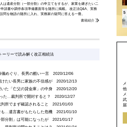
人は遺産分割（一部分割）の申立てをするが、家業を継ぎたい二
な申請書や調停条項準備書面等を随所に掲載。 改正法Q&A、実務
5
設問を物語の随所に入れ、実務家の疑問に答える一冊。
書籍紹介
ストーリーで読み解く改正相続法
…葬儀めぐり、長男の酷い一言
2020/12/06
開けたい長男に家族の不信感が
2020/12/13
メ
他
裂いた「亡父の貸金庫」の中身
2020/12/20
メ
かった…裁判所で開封すると？
2020/12/27
武
裁判所でまず確認されること
2021/01/03
届
むも…遺言書がもたらした危機
2021/01/10
一部分割」は可能になったが
2021/01/17