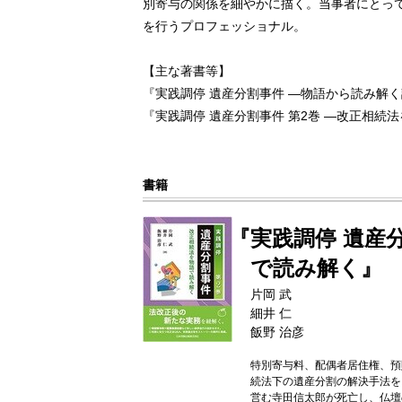
別寄与の関係を細やかに描く。当事者にとっ
を行うプロフェッショナル。
【主な著書等】
『実践調停 遺産分割事件 ―物語から読み解
『実践調停 遺産分割事件 第2巻 ―改正相
書籍
『実践調停 遺産
で読み解く』
片岡 武
細井 仁
飯野 治彦
特別寄与料、配偶者居住権、預
続法下の遺産分割の解決手法を
営む寺田信太郎が死亡し、仏壇