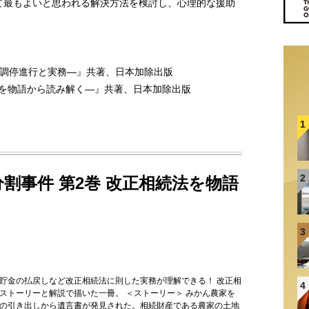
て最もよいと思われる解決方法を検討し、心理的な援助
く調停進行と実務―』共著、日本加除出版
続法を物語から読み解く―』共著、日本加除出版
1
2
分割事件 第2巻 改正相続法を物語
3
貯金の払戻しなど改正相続法に則した実務が理解できる！ 改正相
4
ストーリーと解説で描いた一冊。 ＜ストーリー＞ みかん農家を
の引き出しから遺言書が発見された。相続財産である農家の土地