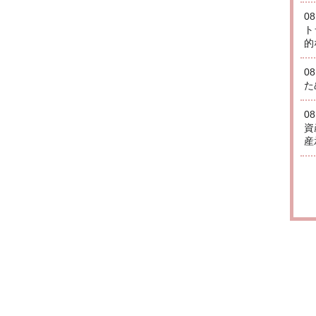
0
ト
的
0
た
0
資
産