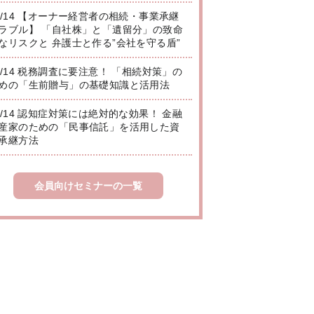
8/14 【オーナー経営者の相続・事業承継
ラブル】 「自社株」と「遺留分」の致命
なリスクと 弁護士と作る”会社を守る盾”
8/14 税務調査に要注意！ 「相続対策」の
めの「生前贈与」の基礎知識と活用法
8/14 認知症対策には絶対的な効果！ 金融
産家のための「民事信託」を活用した資
承継方法
会員向けセミナーの一覧