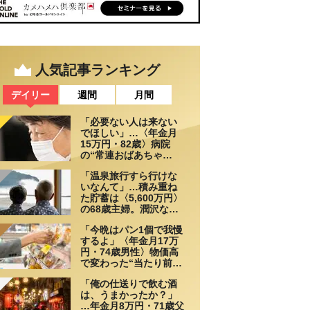
人気記事ランキング
デイリー
週間
月間
「必要ない人は来ない
でほしい」…〈年金月
15万円・82歳〉病院
の“常連おばあちゃ
ん”に向けられた20代会
「温泉旅行すら行けな
社員の本音。それでも
いなんて」…積み重ね
通い続ける理由
た貯蓄は〈5,600万円〉
の68歳主婦。潤沢な老
後資金を貯めたはずが
「今晩はパン1個で我慢
「馬鹿だった」肩を落
するよ」〈年金月17万
とす理由
円・74歳男性〉物価高
で変わった“当たり前の
食卓”
「俺の仕送りで飲む酒
は、うまかったか？」
…年金月8万円・71歳父