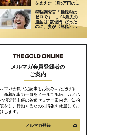
を支えた〈月5万円の援
助〉が途絶えた夜
税務調査官「相続税は
ゼロです…」66歳夫の
遺産は“数億円”だった
のに、妻が〈無税〉で
済んだワケ【税理士が
解説】
メルマガ会員登録者の
ご案内
ルマガ会員限定記事をお読みいただける
、新着記事の一覧をメールで配信。カメハ
ハ倶楽部主催の各種セミナー案内等、知的
装をし、行動するための情報を厳選してお
けします。
メルマガ登録