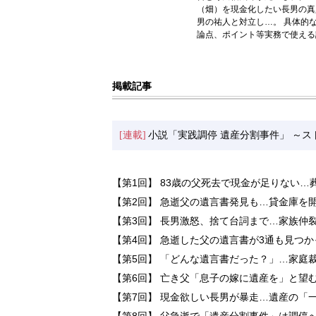
（畑）を現金化したい長男の真
男の祐人と対立し…。 具体的
論点、ポイント等実務で使える
掲載記事
[連載]
小説「実践調停 遺産分割事件」 ～
【第1回】 83歳の父死去で現金が足りない
【第2回】 急逝父の遺言書発見も…貸金庫を
【第3回】 長男激怒、捨て台詞まで…家族仲
【第4回】 急逝した父の遺言書が3通も見つ
【第5回】 「どんな遺言書だった？」…家庭
【第6回】 亡き父「息子の嫁に遺産を」と望
【第7回】 現金欲しい長男が暴走…遺産の「