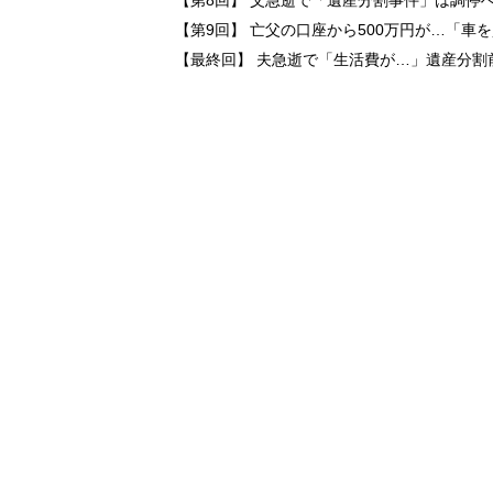
【第8回】 父急逝で「遺産分割事件」は調停
【第9回】 亡父の口座から500万円が…「車
【最終回】 夫急逝で「生活費が…」遺産分割