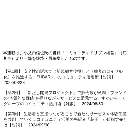
本連載は、小父内信也氏の書籍『コミュニティドリブン経営』（幻
冬舎）より一部を抜粋・再編集したものです。
【第1回】 安全性の訴求で〈新規顧客獲得〉と〈顧客のロイヤル
化〉を推進する「SUBARU」のコミュニティ活用術【対談】
2024/08/23
【第2回】 「新だし開発プロジェクト」で販売数が激増！ブランド
の“本質的な価値”を探りながらサービスに還元する、すかいらーく
グループのコミュニティ活用術【対談】
2024/08/30
【第3回】 生活者と直接つながることで新たなサービスや体験価値
を共創していく…コミュニティ活用の先駆者「花王」が目指す先と
は【対談】
2024/09/06