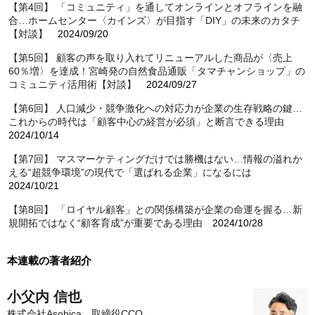
【第4回】 「コミュニティ」を通してオンラインとオフラインを融
合…ホームセンター〈カインズ〉が目指す「DIY」の未来のカタチ
【対談】
2024/09/20
【第5回】 顧客の声を取り入れてリニューアルした商品が〈売上
60％増〉を達成！宮崎発の自然食品通販「タマチャンショップ」の
コミュニティ活用術【対談】
2024/09/27
【第6回】 人口減少・競争激化への対応力が企業の生存戦略の鍵…
これからの時代は「顧客中心の経営が必須」と断言できる理由
2024/10/14
【第7回】 マスマーケティングだけでは勝機はない…情報の溢れか
える“超競争環境”の現代で「選ばれる企業」になるには
2024/10/21
【第8回】 「ロイヤル顧客」との関係構築が企業の命運を握る…新
規開拓ではなく“顧客育成”が重要である理由
2024/10/28
本連載の著者紹介
小父内 信也
株式会社Asobica 取締役CCO