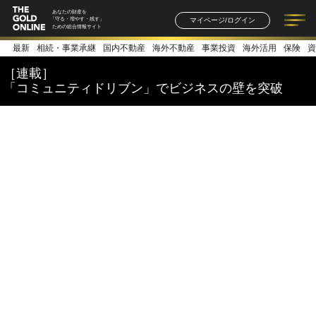
あなたの財産を
マイページ/ログイン
「守る・増やす・残す」
ための総合情報サイト
最新
相続・事業承継
国内不動産
海外不動産
事業投資
海外活用
保険
資
記事一覧
連載一覧
著者一覧
書籍一覧
セミナー情報
お知らせ
［連載］
「コミュニティドリブン」でビジネスの壁を突破