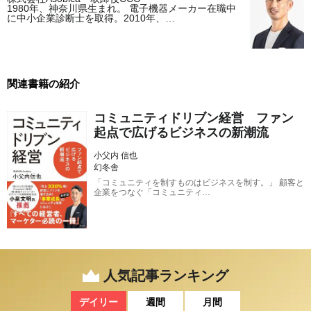
1980年、神奈川県生まれ。 電子機器メーカー在職中
に中小企業診断士を取得。2010年、…
関連書籍の紹介
コミュニティドリブン経営 ファン
起点で広げるビジネスの新潮流
小父内 信也
幻冬舎
「コミュニティを制すものはビジネスを制す。」 顧客と
企業をつなぐ「コミュニティ…
人気記事ランキング
デイリー
週間
月間