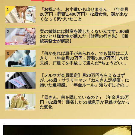
「お祝いも、お小遣いも出せません」〈年金月
1
20万円・貯蓄1,400万円〉72歳女性、孫が来な
くなって気づいたこと
実の姉妹には財産を渡したくないんです…60歳
2
おひとり様女性が選んだ〈財産の行き先〉【相
続実務士が解説】
「何かあれば息子が来られる。でも普段は二人
3
きり」〈年金月33万円・貯蓄5,000万円〉70代
夫婦、戸建てを手放して選んだ“ちょうどいい
距離”
【メルマガ会員限定】月20万円もらえるはず
4
が…45歳・サラリーマン「ねんきん定期便」に
抱いた違和感。「年金ルール」知らずにそのま
ま20年…65歳で受け取ることになる年金額に唖
然「何かの間違いでは？」
「母さん、何を隠しているの？」〈年金月15万
5
円・82歳母〉帰省した53歳息子が見逃せなかっ
た変化