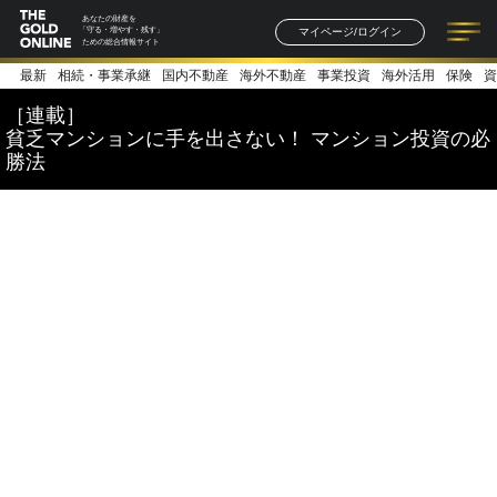
あなたの財産を
マイページ/ログイン
「守る・増やす・残す」
ための総合情報サイト
最新
相続・事業承継
国内不動産
海外不動産
事業投資
海外活用
保険
資
記事一覧
連載一覧
著者一覧
書籍一覧
セミナー情報
お知らせ
［連載］
貧乏マンションに手を出さない！ マンション投資の必
勝法