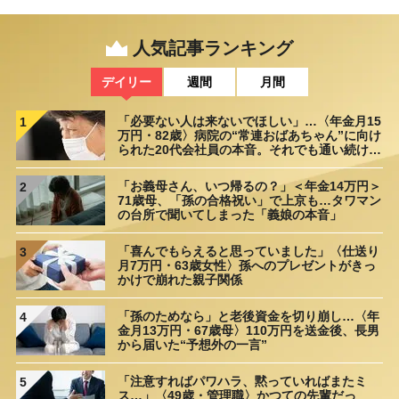
人気記事ランキング
デイリー
週間
月間
「必要ない人は来ないでほしい」…〈年金月15
1
万円・82歳〉病院の“常連おばあちゃん”に向け
られた20代会社員の本音。それでも通い続ける
理由
「お義母さん、いつ帰るの？」＜年金14万円＞
2
71歳母、「孫の合格祝い」で上京も…タワマン
の台所で聞いてしまった「義娘の本音」
「喜んでもらえると思っていました」〈仕送り
3
月7万円・63歳女性〉孫へのプレゼントがきっ
かけで崩れた親子関係
「孫のためなら」と老後資金を切り崩し…〈年
4
金月13万円・67歳母〉110万円を送金後、長男
から届いた“予想外の一言”
「注意すればパワハラ、黙っていればまたミ
5
ス…」〈49歳・管理職〉かつての先輩だっ