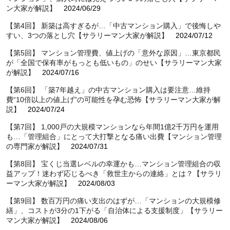
ン大家が解説】
2024/06/29
【第4回】 新築は高すぎるが…「中古マンション購入」で後悔しや
すい、3つの落とし穴【サラリーマン大家が解説】
2024/07/12
【第5回】 マンション管理費、値上げの「意外な原因」…東京都民
が「全国で保有率がもっとも低いもの」のせい【サラリーマン大家
が解説】
2024/07/16
【第6回】 「築7年越え」の中古マンション購入は要注意…維持
費“10倍以上の値上げ”の可能性を孕む恐怖【サラリーマン大家が解
説】
2024/07/24
【第7回】 1,000戸の大規模マンションなら年間1億2千万円を運用
も…「管理組合」にとって大打撃となる痛い出費【マンション管理
の専門家が解説】
2024/07/31
【第8回】 宝くじ当選レベルの幸運かも…マンション管理組合の収
益アップ！迷わず応じるべき「救世主からの連絡」とは？【サラリ
ーマン大家が解説】
2024/08/03
【第9回】 数百万円の痛い支出のはずが…「マンションの大規模修
繕」、コストが3分の1下がる「自治体による支援制度」【サラリー
マン大家が解説】
2024/08/06