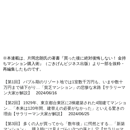
※本連載は、片岡忠朗氏の著書『買った後に絶対後悔しない！ 金持
ちマンション購入術』（ごきげんビジネス出版）より一部を抜粋・
再編集したものです。
【第1回】 バブル期のリゾート地では1室数千万円も、いまや数十
万円まで値下がり…「貧乏マンション」の悲惨な末路【サラリーマ
ン大家が解説】
2024/06/16
【第2回】 1929年、東京都台東区に2棟建築された4階建てマンショ
ン…「本来は120年間、建替えの必要がなかった」といえる驚きの
理由【サラリーマン大家が解説】
2024/06/25
【第3回】 多くの人が買ってから「数年後」に愕然とする…「新築
マンション」、購入時には見えづらい3つの落とし穴【サラリーマ