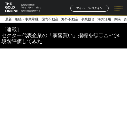
あなたの財産を
マイページ/ログイン
「守る・増やす・残す」
ための総合情報サイト
最新
相続・事業承継
国内不動産
海外不動産
事業投資
海外活用
保険
資
記事一覧
連載一覧
著者一覧
書籍一覧
セミナー情報
お知らせ
［連載］
セクター代表企業の「暴落買い」指標を◎〇△−で4
段階評価してみた