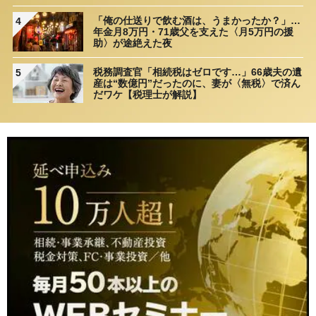
「俺の仕送りで飲む酒は、うまかったか？」…
4
年金月8万円・71歳父を支えた〈月5万円の援
助〉が途絶えた夜
税務調査官「相続税はゼロです…」66歳夫の遺
5
産は“数億円”だったのに、妻が〈無税〉で済ん
だワケ【税理士が解説】