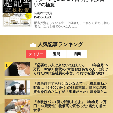
い”の極意
長期株式投資
KADOKAWA
配当投資をしている中・上級者も、これから始める初心
者も、これ１冊でOK ●こんな…
人気記事ランキング
デイリー
週間
月間
「必要ない人は来ないでほしい」…〈年金月15
1
万円・82歳〉病院の“常連おばあちゃん”に向け
られた20代会社員の本音。それでも通い続ける
理由
「温泉旅行すら行けないなんて」…積み重ねた
2
貯蓄は〈5,600万円〉の68歳主婦。潤沢な老後
資金を貯めたはずが「馬鹿だった」肩を落とす
理由
「今晩はパン1個で我慢するよ」〈年金月17万
3
円・74歳男性〉物価高で変わった“当たり前の
食卓”