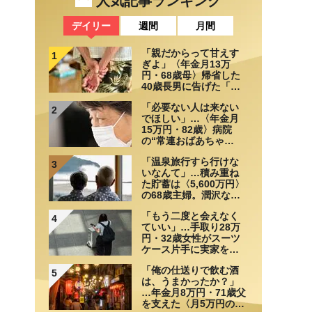
人気記事ランキング
デイリー
週間
月間
「親だからって甘えす
1
ぎよ」〈年金月13万
円・68歳母〉帰省した
40歳長男に告げた「も
う実家には泊めない」
「必要ない人は来ない
2
でほしい」…〈年金月
15万円・82歳〉病院
の“常連おばあちゃ
ん”に向けられた20代会
「温泉旅行すら行けな
社員の本音。それでも
3
いなんて」…積み重ね
通い続ける理由
た貯蓄は〈5,600万円〉
の68歳主婦。潤沢な老
後資金を貯めたはずが
「もう二度と会えなく
「馬鹿だった」肩を落
4
ていい」…手取り28万
とす理由
円・32歳女性がスーツ
ケース片手に実家を飛
び出した日。きっかけ
「俺の仕送りで飲む酒
は66歳母の「背筋の凍
5
は、うまかったか？」
る一言」
…年金月8万円・71歳父
を支えた〈月5万円の援