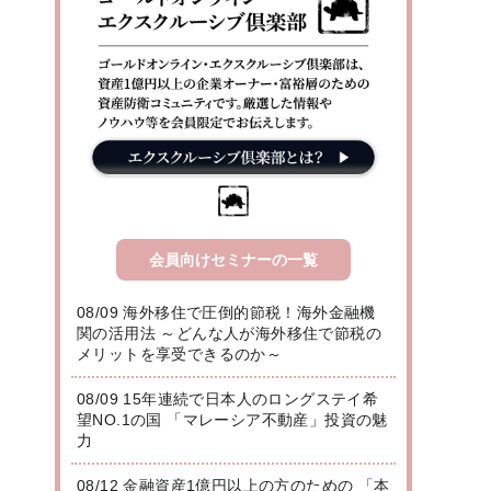
会員向けセミナーの一覧
08/09 海外移住で圧倒的節税！海外金融機
関の活用法 ～どんな人が海外移住で節税の
メリットを享受できるのか～
08/09 15年連続で日本人のロングステイ希
望NO.1の国 「マレーシア不動産」投資の魅
力
08/12 金融資産1億円以上の方のための 「本