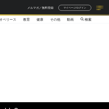
メルマガ／無料登録
マイページ/ログイン
オペリース
教育
健康
その他
動画
検索
記事一覧
連載一覧
著者一覧
書籍一覧
セミナー情報
お知らせ