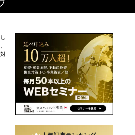
ウ
厳し
し、
絶対