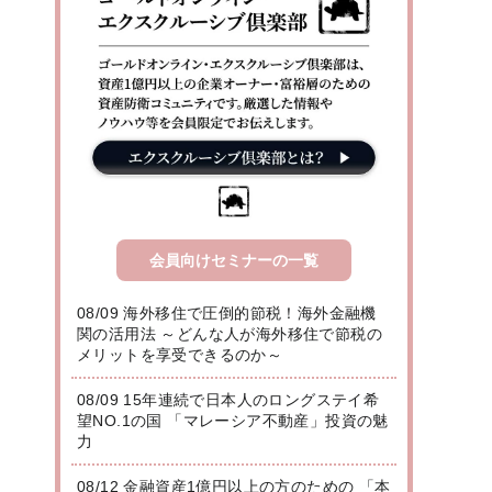
会員向けセミナーの一覧
08/09 海外移住で圧倒的節税！海外金融機
関の活用法 ～どんな人が海外移住で節税の
メリットを享受できるのか～
08/09 15年連続で日本人のロングステイ希
望NO.1の国 「マレーシア不動産」投資の魅
力
08/12 金融資産1億円以上の方のための 「本