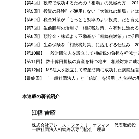
【第4回】 投資で成功するための「相場」の見極め方
2017
【第5回】 投資の経験則が通用しない「大荒れの相場」と
【第6回】 税金対策が「もっとも効率のよい投資」だと言
【第7回】 生前贈与の活用で「相続税対策」を有利に進め
【第8回】 預貯金・株式より不動産が「相続税対策」に活
【第9回】 生命保険を「相続税対策」に活用する仕組み
201
【第10回】 一般財団法人を設立して相続税の負担を軽減す
【第11回】 数十億円規模の資産を持つ地主 相続対策に成
【第12回】 MS法人を設立して資産防衛に成功した病院経
【最終回】 「一般社団法人」と「信託」を活用した節税の
本連載の著者紹介
江幡 吉昭
株式会社アレース・ファミリーオフィス 代表取締役
一般社団法人相続終活専門協会 理事