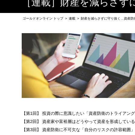
［連載］財産を減らさず
ゴールドオンライン トップ
>
連載
>
財産を減らさずに守り抜く…資産防
【第1回】 投資の際に意識したい「資産防衛のトライアン
【第2回】 資産家や富裕層はどうやって資産を形成してい
【第3回】 資産防衛に不可欠な「自分のリスクの許容範囲