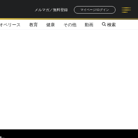
メルマガ／無料登録
マイページ/ログイン
オペリース
教育
健康
その他
動画
検索
記事一覧
連載一覧
著者一覧
書籍一覧
セミナー情報
お知らせ