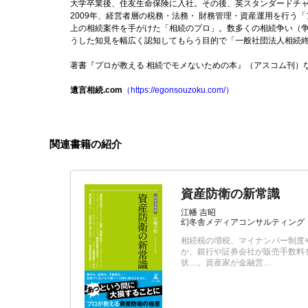
大学卒業後、住友生命保険に入社。その後、英スタンダードチ
2009年、経営者層の税務・法務・ 財務管理・資産運用を行う
上の相続案件を手がけた「相続のプロ」。数多くの相続争い（争
うした知見を幅広く認知してもらう目的で「一般社団法人相続
著書『プロが教える 相続でモメないための本』（アスコム刊）
遺言相続.com
（https://egonsouzoku.com/）
関連書籍の紹介
資産防衛の新常識
江幡 吉昭
幻冬舎メディアコンサルティング
相続税の増税、マイナンバー制度
か、銀行や証券会社が販売手数料
状…。資産家が金融営…