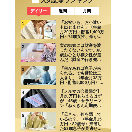
人気記事ランキング
デイリー
週間
月間
「お祝いも、お小遣い
1
も出せません」〈年金
月20万円・貯蓄1,400万
円〉72歳女性、孫が来
なくなって気づいたこ
実の姉妹には財産を渡
と
2
したくないんです…60
歳おひとり様女性が選
んだ〈財産の行き先〉
【相続実務士が解説】
「何かあれば息子が来
3
られる。でも普段は二
人きり」〈年金月33万
円・貯蓄5,000万円〉70
代夫婦、戸建てを手放
【メルマガ会員限定】
して選んだ“ちょうどい
4
月20万円もらえるはず
い距離”
が…45歳・サラリーマ
ン「ねんきん定期便」
に抱いた違和感。「年
「母さん、何を隠して
金ルール」知らずにそ
5
いるの？」〈年金月15
のまま20年…65歳で受
万円・82歳母〉帰省し
け取ることになる年金
た53歳息子が見逃せな
額に唖然「何かの間違