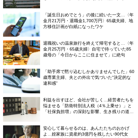
が解説】
「誕生日おめでとう」の後に続いた一文…〈年
金月21万円・退職金1,700万円〉65歳夫婦、地
方移住計画が白紙になったワケ
退職祝いの温泉旅行を終えて帰宅すると…〈年
金月25万円・65歳夫婦〉自宅で待っていた85
歳母の「今日からここに住ませて」に絶句
「助手席で黙り込むしかありませんでした」60
歳専業主婦、夫との外出で気づいた“決定的な
違和感”
利益を出すほど、会社が苦しく…経営者たちを
悩ませる「防衛特別法人税（4％上乗せ）」と
「社保負担増」の深刻な影響、生き残りの道
は？
安心して暮らせるのは、あんたたちのおかげ
よ…姪家族に資産約3億円を残したい90代女