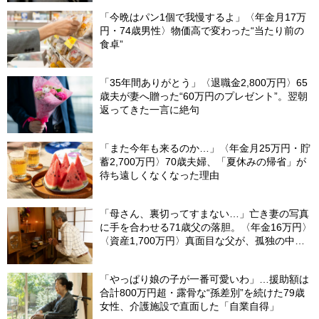
然「何かの間違いでは？」
「今晩はパン1個で我慢するよ」〈年金月17万
円・74歳男性〉物価高で変わった“当たり前の
食卓”
「35年間ありがとう」〈退職金2,800万円〉65
歳夫が妻へ贈った“60万円のプレゼント”。翌朝
返ってきた一言に絶句
「また今年も来るのか…」〈年金月25万円・貯
蓄2,700万円〉70歳夫婦、「夏休みの帰省」が
待ち遠しくなくなった理由
「母さん、裏切ってすまない…」亡き妻の写真
に手を合わせる71歳父の落胆。〈年金16万円〉
〈資産1,700万円〉真面目な父が、孤独の中で
失った「40万円と自尊心」
「やっぱり娘の子が一番可愛いわ」…援助額は
合計800万円超・露骨な“孫差別”を続けた79歳
女性、介護施設で直面した「自業自得」