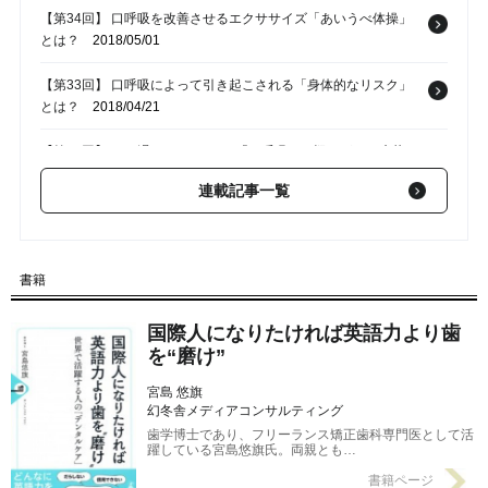
【第34回】 口呼吸を改善させるエクササイズ「あいうべ体操」
とは？
2018/05/01
【第33回】 口呼吸によって引き起こされる「身体的なリスク」
とは？
2018/04/21
【第32回】 口の渇き、いびき･･･「口呼吸」の疑いがある症状と
は？
2018/04/19
連載記事一覧
【第31回】 頬杖、早食い･･･噛み合わせに影響を及ぼす日常生活
の「クセ」
2018/04/15
書籍
【第30回】 歯並びや口角から「正しい噛み合わせ」を確認する
方法
2018/04/14
国際人になりたければ英語力より歯
を“磨け”
宮島 悠旗
幻冬舎メディアコンサルティング
歯学博士であり、フリーランス矯正歯科専門医として活
躍している宮島悠旗氏。両親とも…
書籍ページ