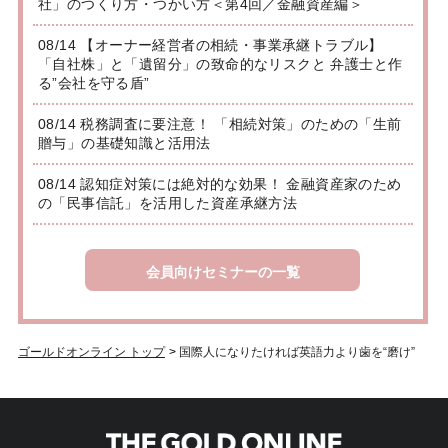
社」のつくり方・つかい方＜第4回／金融資産編＞
08/14 【オーナー経営者の相続・事業承継トラブル】
「自社株」と「遺留分」の致命的なリスクと 弁護士と作
る”会社を守る盾”
08/14 税務調査に要注意！ 「相続対策」のための「生前
贈与」の基礎知識と活用法
08/14 認知症対策には絶対的な効果！ 金融資産家のため
の「民事信託」を活用した資産承継方法
会員向けセミナーの一覧
ゴールドオンライン トップ
>
国際人になりたければ英語力より歯を“磨け”