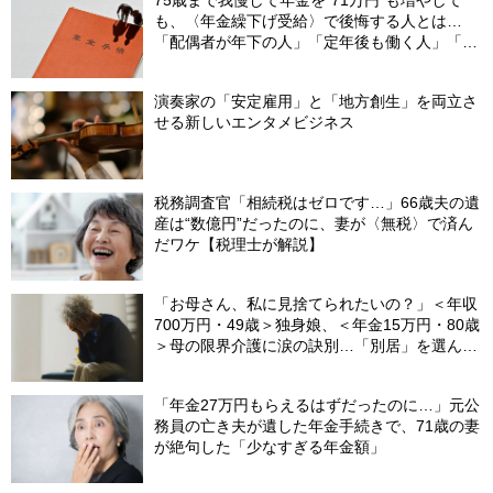
75歳まで我慢して年金を“71万円”も増やして
も、〈年金繰下げ受給〉で後悔する人とは…
「配偶者が年下の人」「定年後も働く人」「特
別な年金を受け取れる人」【CFPが解説】
演奏家の「安定雇用」と「地方創生」を両立さ
せる新しいエンタメビジネス
税務調査官「相続税はゼロです…」66歳夫の遺
産は“数億円”だったのに、妻が〈無税〉で済ん
だワケ【税理士が解説】
「お母さん、私に見捨てられたいの？」＜年収
700万円・49歳＞独身娘、＜年金15万円・80歳
＞母の限界介護に涙の訣別…「別居」を選んだ
娘を襲った“罪悪感”の正体
「年金27万円もらえるはずだったのに…」元公
務員の亡き夫が遺した年金手続きで、71歳の妻
が絶句した「少なすぎる年金額」