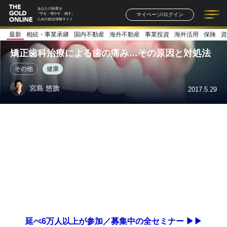
あなたの財産を
マイページ/ログイン
「守る・増やす・残す」
ための総合情報サイト
最新
相続・事業承継
国内不動産
海外不動産
事業投資
海外活用
保険
資
記事一覧
連載一覧
著者一覧
書籍一覧
セミナー情報
お知らせ
矯正歯科治療による歯の痛み…その原因と対処法
その他
健康
宮島 悠旗
2017.5.29
延べ6万人以上が参加／募集中の全セミナー ▶▶