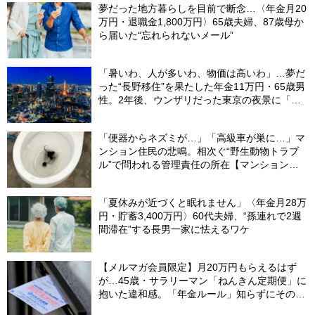
夢だった地方暮らしを目前で断念…〈年金月20
万円・退職金1,800万円〉65歳夫婦、87歳母か
ら届いた“忘れられないメール”
「暑いわ、人が多いわ、物価は高いわ」…夢だ
った“長野移住”を果たした年金11万円・65歳男
性。2年後、ウンザリだった東京の夜景に「癒
された」ワケ
「便器からネズミが…」「高級車が巣に…」マ
ンション住民の悲鳴。相次ぐ“野生動物トラブ
ル”で問われる管理責任の所在【マンション管
理士が警鐘】
「夏休みが近づくと眠れません」〈年金月28万
円・貯蓄3,400万円〉60代夫婦、“孫連れで2週
間滞在”する長男一家に怯えるワケ
【メルマガ会員限定】月20万円もらえるはず
が…45歳・サラリーマン「ねんきん定期便」に
抱いた違和感。「年金ルール」知らずにそのま
ま20年…65歳で受け取ることになる年金額に唖