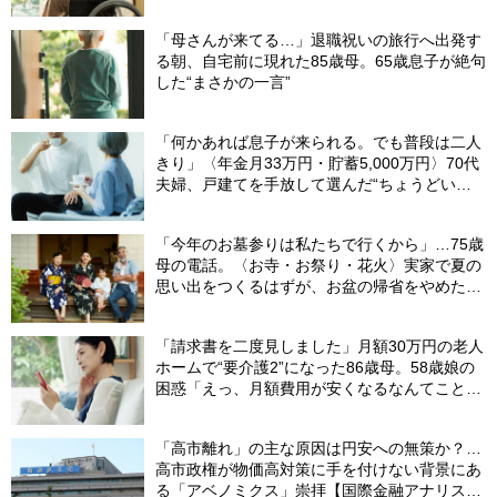
「母さんが来てる…」退職祝いの旅行へ出発す
る朝、自宅前に現れた85歳母。65歳息子が絶句
した“まさかの一言”
「何かあれば息子が来られる。でも普段は二人
きり」〈年金月33万円・貯蓄5,000万円〉70代
夫婦、戸建てを手放して選んだ“ちょうどいい
距離”
「今年のお墓参りは私たちで行くから」…75歳
母の電話。〈お寺・お祭り・花火〉実家で夏の
思い出をつくるはずが、お盆の帰省をやめた理
由
「請求書を二度見しました」月額30万円の老人
ホームで“要介護2”になった86歳母。58歳娘の
困惑「えっ、月額費用が安くなるなんてことあ
るの？」【FPが解説】
「高市離れ」の主な原因は円安への無策か？…
高市政権が物価高対策に手を付けない背景にあ
る「アベノミクス」崇拝【国際金融アナリスト