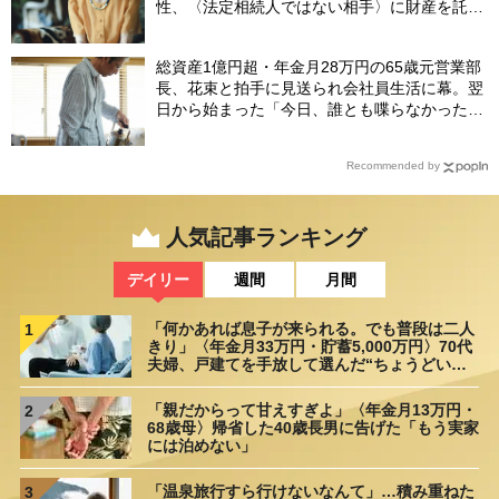
性、〈法定相続人ではない相手〉に財産を託せ
たワケ【相続実務士が解説】
総資産1億円超・年金月28万円の65歳元営業部
長、花束と拍手に見送られ会社員生活に幕。翌
日から始まった「今日、誰とも喋らなかった」
の余生
Recommended by
人気記事ランキング
デイリー
週間
月間
「何かあれば息子が来られる。でも普段は二人
1
きり」〈年金月33万円・貯蓄5,000万円〉70代
夫婦、戸建てを手放して選んだ“ちょうどいい
距離”
「親だからって甘えすぎよ」〈年金月13万円・
2
68歳母〉帰省した40歳長男に告げた「もう実家
には泊めない」
「温泉旅行すら行けないなんて」…積み重ねた
3