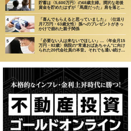
貯蓄は〈5,600万円〉の68歳主婦。潤沢な老後
資金を貯めたはずが「馬鹿だった」肩を落とす
理由
「喜んでもらえると思っていました」〈仕送り
4
月7万円・63歳女性〉孫へのプレゼントがきっ
かけで崩れた親子関係
「必要ない人は来ないでほしい」…〈年金月15
5
万円・82歳〉病院の“常連おばあちゃん”に向け
られた20代会社員の本音。それでも通い続ける
理由