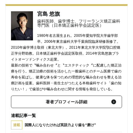
宮島 悠旗
歯科医師、歯学博士、フリーランス矯正歯科
専門医（日本矯正歯科学会認定医）
1980年名古屋生まれ。2005年愛知学院大学歯学部
卒。2006年東京歯科大学千葉病院臨床研修医修了。
2010年歯学博士取得（東北大学）。2011年東北大学大学院顎口腔矯
正学分野助教。日本矯正歯科学会認定医取得。2014年宮島悠旗ブラ
イトオーソドンティクス起業。
最新の技術で〝噛み合わせ〞と〝エステティック〞に配慮した矯正治
療を行う。矯正治療の技術を活かした一般歯科とのチーム医療で歯の
寿命を延ばし、健康な体を保つための理想的な噛み合わせを整える治
療計画を提案。歯科医師・衛生士がつたえる本格歯科サイト「歯の知
りたい！」で歯並びや噛み合わせに関する情報を発信している。
著者プロフィール詳細
連載記事一覧
連載
国際人になりたければ英語力より歯を“磨け”