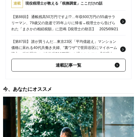
連載
現役税理士が教える「税務調査」ここだけの話
【第88回】 通帳残高50万円ですよ!?…年収600万円の55歳サラ
リーマン、79歳父の急逝で35年ぶりに帰省→税理士から告げら
れた「まさかの相続税額」に悲鳴【税理士の助言】
2025/09/21
【第87回】 誰が買うんだ…東京23区「平均億超え」マンション
価格に呆れる40代共働き夫婦、“裏ワザ”で世田谷区にマイホーム
購入→税務調査で〈追徴税700万円〉を課されたワケ【税理士の
助言】
2025/09/07
連載記事一覧
【第86回】 大谷サイコー！…MLBシーズン中は毎月渡米「3年間
で7,000万円」散財した74歳夫が逝去。2年後、妻のもとに税務
調査→〈追徴税1,000万円〉を課されたまさかの理由【税理士の
今、あなたにオススメ
助言】
2025/08/31
【第85回】 貸金庫？専業主婦の妻がなぜ…突然の税務調査に困
惑する「年金月16万円」「貯金800万円」の75歳男性、“妻名義
の貸金庫”に隠されていた「まさかの代物」に悲鳴【税理士の助
言】
2025/08/17
【第84回】 申し上げにくいのですが…愛する孫に5年間〈年110