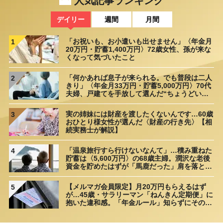
人気記事ランキング
デイリー
週間
月間
「お祝いも、お小遣いも出せません」〈年金月
1
20万円・貯蓄1,400万円〉72歳女性、孫が来な
くなって気づいたこと
「何かあれば息子が来られる。でも普段は二人
2
きり」〈年金月33万円・貯蓄5,000万円〉70代
夫婦、戸建てを手放して選んだ“ちょうどいい
距離”
実の姉妹には財産を渡したくないんです…60歳
3
おひとり様女性が選んだ〈財産の行き先〉【相
続実務士が解説】
「温泉旅行すら行けないなんて」…積み重ねた
4
貯蓄は〈5,600万円〉の68歳主婦。潤沢な老後
資金を貯めたはずが「馬鹿だった」肩を落とす
理由
【メルマガ会員限定】月20万円もらえるはず
5
が…45歳・サラリーマン「ねんきん定期便」に
抱いた違和感。「年金ルール」知らずにそのま
ま20年…65歳で受け取ることになる年金額に唖
然「何かの間違いでは？」