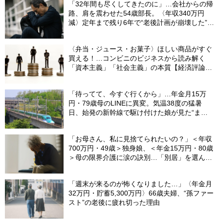
「32年間も尽くしてきたのに」…会社からの帰
路、肩を震わせた54歳部長。〈年収340万円
減〉定年まで残り6年で“老後計画が崩壊した”ワ
ケ
〈弁当・ジュース・お菓子〉ほしい商品がすぐ
買える！…コンビニのビジネスから読み解く
「資本主義」「社会主義」の本質【経済評論家
が解説】
「待ってて、今すぐ行くから」…年金月15万
円・79歳母のLINEに異変。気温38度の猛暑
日、始発の新幹線で駆け付けた娘が見た“まさ
かの光景”
「お母さん、私に見捨てられたいの？」＜年収
700万円・49歳＞独身娘、＜年金15万円・80歳
＞母の限界介護に涙の訣別…「別居」を選んだ
娘を襲った“罪悪感”の正体
「週末が来るのが怖くなりました…」〈年金月
32万円・貯蓄5,300万円〉66歳夫婦、“孫ファー
スト”の老後に疲れ切った理由