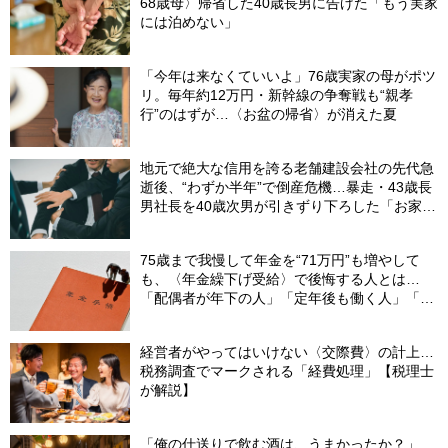
68歳母〉帰省した40歳長男に告げた「もう実家
には泊めない」
「今年は来なくていいよ」76歳実家の母がポツ
リ。毎年約12万円・新幹線の争奪戦も“親孝
行”のはずが…〈お盆の帰省〉が消えた夏
地元で絶大な信用を誇る老舗建設会社の先代急
逝後、“わずか半年”で倒産危機…暴走・43歳長
男社長を40歳次男が引きずり下ろした「お家騒
動」の真実
75歳まで我慢して年金を“71万円”も増やして
も、〈年金繰下げ受給〉で後悔する人とは…
「配偶者が年下の人」「定年後も働く人」「特
別な年金を受け取れる人」【CFPが解説】
経営者がやってはいけない〈交際費〉の計上…
税務調査でマークされる「経費処理」【税理士
が解説】
「俺の仕送りで飲む酒は、うまかったか？」…