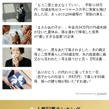
「もう二度と会えなくていい」…手取り28万
円・32歳女性がスーツケース片手に実家を飛び
出した日。きっかけは66歳母の「背筋の凍る一
言」
「まさかあの子が…」年金月24万円の75歳夫婦
が泣いた夏休み。孫を連れて帰省した長男
の“優しすぎる提案”の正体
「悔しい…恩をあだで返されました」夫の義父
母と二世帯暮らしの55歳女性、夫の急逝後に義
父から言われた＜耳を疑うひと言＞【司法書士
が解説】
「ありがとう」の代わりに返ってきた一言…
〈息子からの仕送り・月8万円〉で暮らす63歳
母、孫への贈り物が招いた“すれ違い”
Recommended by