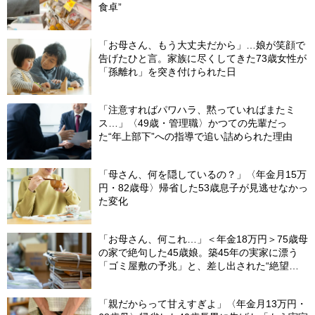
食卓”
「お母さん、もう大丈夫だから」…娘が笑顔で
告げたひと言。家族に尽くしてきた73歳女性が
「孫離れ」を突き付けられた日
「注意すればパワハラ、黙っていればまたミ
ス…」〈49歳・管理職〉かつての先輩だっ
た“年上部下”への指導で追い詰められた理由
「母さん、何を隠しているの？」〈年金月15万
円・82歳母〉帰省した53歳息子が見逃せなかっ
た変化
「お母さん、何これ…」＜年金18万円＞75歳母
の家で絶句した45歳娘。築45年の実家に漂う
「ゴミ屋敷の予兆」と、差し出された“絶望の
メモ”
「親だからって甘えすぎよ」〈年金月13万円・