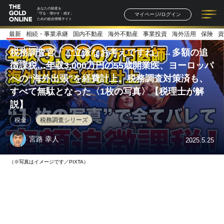
あなたの財産を
マイページ/ログイン
「守る・増やす・残す」
ための総合情報サイト
最新
相続・事業承継
国内不動産
海外不動産
事業投資
海外活用
保険
資
記事一覧
連載一覧
著者一覧
書籍一覧
セミナー情報
お知らせ
税務調査官「ご立派なお考えですね」→多額の追
徴課税…年収3,000万円の55歳開業医、ヨーロッパ
への“海外出張”を経費計上。税務調査対策済も、
すべて無駄となった〈1枚の写真〉【税理士が解
説】
税金
税務調査シリーズ
宮路 幸人
2025.5.25
（※写真はイメージです／PIXTA）