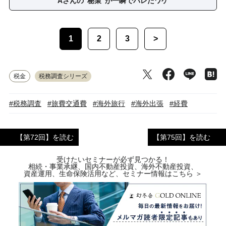
Aさんの“秘策”が一瞬でバレたワケ
1
2
3
>
税金
税務調査シリーズ
#税務調査
#旅費交通費
#海外旅行
#海外出張
#経費
【第72回】を読む
【第75回】を読む
受けたいセミナーが必ず見つかる！
相続・事業承継、国内不動産投資、海外不動産投資、
資産運用、生命保険活用など、セミナー情報はこちら ＞