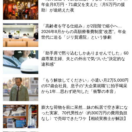
年金月8万円・71歳父を支えた〈月5万円の援
助〉が途絶えた夜
「高齢者を守る仕組み」が2段階で縮小へ…
2026年8月からの高額療養費制度“改悪”。年金
世代に迫る「ジリ貧通院」という惨劇
「助手席で黙り込むしかありませんでした」60
歳専業主婦、夫との外出で気づいた“決定的な
違和感”
「もう解放してください」小遣い月2万5,000円
の57歳会社員、息子の“大企業就職”に拍手喝采
から1年…思わず絶句した「衝撃の本音」
膨大な荷物を前に呆然…妹の転居で空き家にな
った実家、70代男性が〈約300万円の費用負担
なし〉で売却できたワケ【相続実務士が解説】