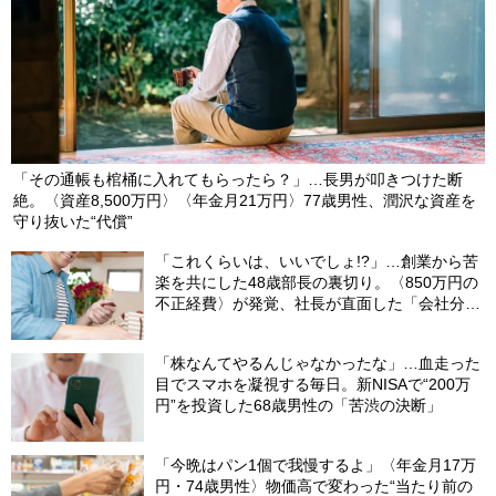
万円〉を贈与した70代女性、税務調査で自信満々に「贈与契約
書」提出も〈追徴課税100万円〉のワケ【税理士の助言】
2025/08/10
「その通帳も棺桶に入れてもらったら？」…長男が叩きつけた断
絶。〈資産8,500万円〉〈年金月21万円〉77歳男性、潤沢な資産を
守り抜いた“代償”
「これくらいは、いいでしょ!?」…創業から苦
楽を共にした48歳部長の裏切り。〈850万円の
不正経費〉が発覚、社長が直面した「会社分裂
の危機」【社労士の助言】
「株なんてやるんじゃなかったな」…血走った
目でスマホを凝視する毎日。新NISAで“200万
円”を投資した68歳男性の「苦渋の決断」
「今晩はパン1個で我慢するよ」〈年金月17万
円・74歳男性〉物価高で変わった“当たり前の