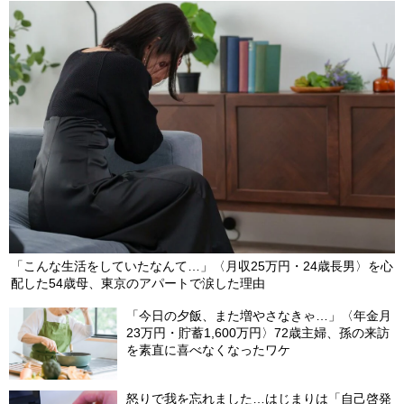
「こんな生活をしていたなんて…」〈月収25万円・24歳長男〉を心
配した54歳母、東京のアパートで涙した理由
「今日の夕飯、また増やさなきゃ…」〈年金月
23万円・貯蓄1,600万円〉72歳主婦、孫の来訪
を素直に喜べなくなったワケ
怒りで我を忘れました…はじまりは「自己啓発