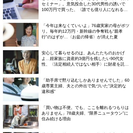
セミナー」。意気投合した30代男性の誘いで
100万円で買った、〈誰でも億り人になれる
USBメモリ〉の驚愕内容【弁護士が解説】
「今年は来なくていいよ」76歳実家の母がポツ
リ。毎年約12万円・新幹線の争奪戦も“親孝
行”のはずが…〈お盆の帰省〉が消えた夏
安心して暮らせるのは、あんたたちのおかげ
よ…姪家族に資産約3億円を残したい90代女
性、〈法定相続人ではない相手〉に財産を託せ
たワケ【相続実務士が解説】
「助手席で黙り込むしかありませんでした」60
歳専業主婦、夫との外出で気づいた“決定的な
違和感”
「買い物は不便。でも、ここを離れるつもりは
ありません」78歳夫婦、“限界ニュータウン”に
住み続ける理由