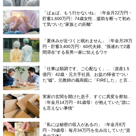
「ばぁば、もう行かないね」〈年金月22万円・
貯蓄1,600万円〉74歳女性…援助を断って初め
て気づいた“家族との距離”
「夏休みが近づくと眠れません」〈年金月28万
円・貯蓄3,400万円〉60代夫婦、“孫連れで2週
間滞在”する長男一家に怯えるワケ
「仕事は順調です、ご心配なく」…〈資産1.5
億円〉42歳・元大手社員、お盆の帰省でつい
た“嘘”。元教師の義両親に「FIREした」と言え
なかったワケ
実家の玄関を開けた息子、すぐに異変を察知…
〈年金月14万円・81歳母〉が抱えていた“誰に
も言えない事情”
「私には秘密の収入があるの」〈年金月8万
円・79歳母〉毎月34万円を生み出していた"資
産の正体"