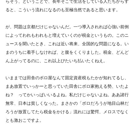
らそう、ということで、長年そこで生活をしている人たちからす
ると、こういう流れになるのも至極当然であると思います。
が、問題は京都だけじゃないんだ。一つ導入されれば心強い前例
によってわれもわれもと増えていくのが税金というもの。このニ
ュースを聞いたとき、これは近い将来、全国的な問題になる。い
まのうちに着手しなければ、と腹をくくりました。税金、どんど
ん上がってるのに、これ以上びたいち払いたくねえ。
いままでは田舎のボロ屋なんて固定資産税もたかが知れてるし、
まあ放置でいっかーと思っていた田舎にボロ家抱える勢、いたよ
ね？ ってかいっぱいいるよね。私だけじゃないよね。ああ諸行
無常、日本は貧しくなった。まさかの「ボロだろうが地目山林だ
ろうが放置してたら税金をかける」流れには驚愕、メロスでなく
とも激おこですよ。