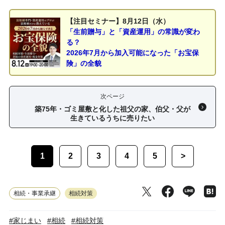
【注目セミナー】8月12日（水）
「生前贈与」と「資産運用」の常識が変わ
る？
2026年7月から加入可能になった「お宝保
険」の全貌
次ページ
築75年・ゴミ屋敷と化した祖父の家、伯父・父が
生きているうちに売りたい
1
2
3
4
5
>
相続・事業承継
相続対策
#家じまい
#相続
#相続対策