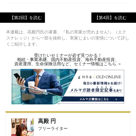
【第2回】を読む
【第4回】を読む
本連載は、高殿円氏の著書、『私の実家が売れません!』（エク
スナレッジ）から一部を抜粋し、実家じまいの実情について詳し
くご紹介します。
受けたいセミナーが必ず見つかる！
相続・事業承継、国内不動産投資、海外不動産投資、
資産運用、生命保険活用など、セミナー情報はこちら ＞
高殿 円
フリーライター