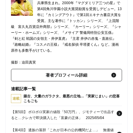
兵庫県生まれ。2000年『マグダミリア三つの星』で
第4回角川学園小説大賞奨励賞を受賞しデビュー。13
年に『カミングアウト』で第1回エキナカ書店大賞を
受賞。主な著作に『トッカン』シリーズ、『上流階
級 富久丸百貨店外商部』シリーズ、『カーリー』シリーズ、『シャ
ーリー・ホームズ』シリーズ、『メサイア 警備局特別公安五係』
『剣と紅 戦国の女領主・井伊直虎』『主君 井伊の赤鬼・直政伝』
『政略結婚』『コスメの王様』『戒名探偵 卒塔婆くん』など。漫画
原作も多数手がけている。
撮影：迫田真実
著者プロフィール詳細
連載記事一覧
築古、大量のガラクタ、最悪の立地…「実家じまい」の悲喜
連載
こもごも
【第5回】 ボロボロ実家の値段「50万円」、ジモティーで出品す
ると…クレカで即決購入した「富豪の正体」
2025/05/04
【第4回】 遺族の落胆「これが日本の公的機関だよ…」 無価値