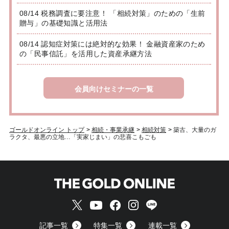
08/14 税務調査に要注意！ 「相続対策」のための「生前
贈与」の基礎知識と活用法
08/14 認知症対策には絶対的な効果！ 金融資産家のため
の「民事信託」を活用した資産承継方法
会員向けセミナーの一覧
ゴールドオンライン トップ
>
相続・事業承継
>
相続対策
>
築古、大量のガ
ラクタ、最悪の立地…「実家じまい」の悲喜こもごも
記事一覧
特集一覧
連載一覧