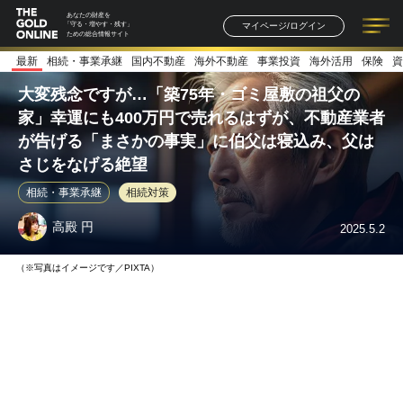
あなたの財産を
マイページ/ログイン
「守る・増やす・残す」
ための総合情報サイト
最新
相続・事業承継
国内不動産
海外不動産
事業投資
海外活用
保険
資
記事一覧
連載一覧
著者一覧
書籍一覧
セミナー情報
お知らせ
大変残念ですが…「築75年・ゴミ屋敷の祖父の
家」幸運にも400万円で売れるはずが、不動産業者
が告げる「まさかの事実」に伯父は寝込み、父は
さじをなげる絶望
相続・事業承継
相続対策
高殿 円
2025.5.2
（※写真はイメージです／PIXTA）