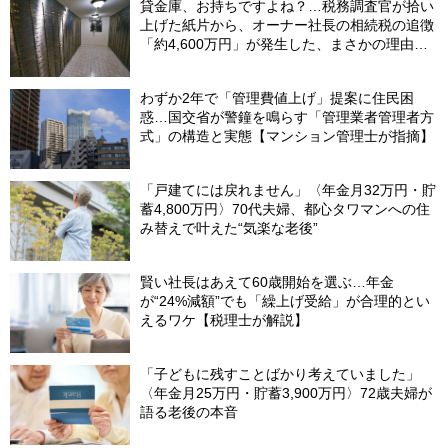
貸金庫、お持ちですよね？…税務調査官が拾い
上げた紙片から、オーナー社長の相続税の追徴
「約4,600万円」が発生した、まさかの理由
【税理士が解説】
わずか2年で「管理費値上げ」提案に住民困
惑…国交省が警鐘を鳴らす「管理業者管理者方
式」の構造と実態【マンション管理士が指摘】
「戸建てには戻れません」〈年金月32万円・貯
蓄4,800万円〉70代夫婦、都心タワマンへの住
み替えで叶えた“気楽な老後”
賢い社長はあえて60歳開始を選ぶ…年金
が“24%減額”でも「繰上げ受給」が合理的とい
えるワケ【税理士が解説】
「子どもに残すことばかり考えていました」
〈年金月25万円・貯蓄3,900万円〉72歳夫婦が
語る老後の本音