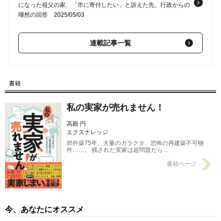
になった祖父の家、「市に寄付したい」と訴えた先。行政からの
唖然の回答
2025/05/03
【第2回】 絶対にあの家だけはもらいたくない…母が父亡きあと
連載記事一覧
の相続を断固拒否！自由奔放な伯父が遺した築75年の「ゴミ屋
敷」、親族間の闇に葬られた実家の終末
2025/05/01
【第1回】 売れよ、さっさと売っちまえ…築75年・駅遠、なぞの
書籍
穴ぽこ石膏の天井、ステンレスの風呂釜、昭和量産型の祖父の
家。司法書士から明かされた「戦慄の事実」
2025/04/30
私の実家が売れません！
高殿 円
エクスナレッジ
郊外築75年、大量のガラクタ、恐怖の再建築不可物
件……。 残された実家は超問題だら…
書籍ページ
今、あなたにオススメ