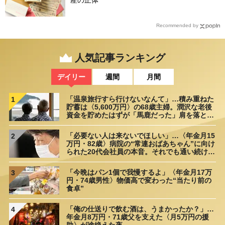
Recommended by
人気記事ランキング
デイリー
週間
月間
「温泉旅行すら行けないなんて」…積み重ねた
1
貯蓄は〈5,600万円〉の68歳主婦。潤沢な老後
資金を貯めたはずが「馬鹿だった」肩を落とす
理由
「必要ない人は来ないでほしい」…〈年金月15
2
万円・82歳〉病院の“常連おばあちゃん”に向け
られた20代会社員の本音。それでも通い続ける
理由
「今晩はパン1個で我慢するよ」〈年金月17万
3
円・74歳男性〉物価高で変わった“当たり前の
食卓”
「俺の仕送りで飲む酒は、うまかったか？」…
4
年金月8万円・71歳父を支えた〈月5万円の援
助〉が途絶えた夜