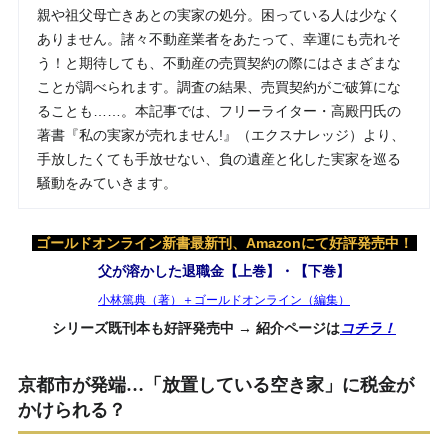
親や祖父母亡きあとの実家の処分。困っている人は少なく
ありません。諸々不動産業者をあたって、幸運にも売れそ
う！と期待しても、不動産の売買契約の際にはさまざまな
ことが調べられます。調査の結果、売買契約がご破算にな
ることも……。本記事では、フリーライター・高殿円氏の
著書『私の実家が売れません!』（エクスナレッジ）より、
手放したくても手放せない、負の遺産と化した実家を巡る
騒動をみていきます。
ゴールドオンライン新書最新刊、Amazonにて好評発売中！
父が溶かした退職金【上巻】・【下巻】
小林篤典（著）＋ゴールドオンライン（編集）
シリーズ既刊本も好評発売中 → 紹介ページは
コチラ！
京都市が発端…「放置している空き家」に税金が
かけられる？