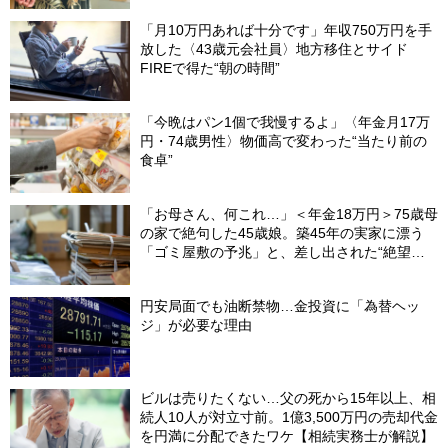
「月10万円あれば十分です」年収750万円を手
放した〈43歳元会社員〉地方移住とサイド
FIREで得た“朝の時間”
「今晩はパン1個で我慢するよ」〈年金月17万
円・74歳男性〉物価高で変わった“当たり前の
食卓”
「お母さん、何これ…」＜年金18万円＞75歳母
の家で絶句した45歳娘。築45年の実家に漂う
「ゴミ屋敷の予兆」と、差し出された“絶望の
メモ”
円安局面でも油断禁物…金投資に「為替ヘッ
ジ」が必要な理由
ビルは売りたくない…父の死から15年以上、相
続人10人が対立寸前。1億3,500万円の売却代金
を円満に分配できたワケ【相続実務士が解説】