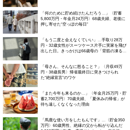
「何のために貯め続けたんだろう…」〈貯蓄
5,800万円・年金月24万円〉68歳夫婦、老後に
押し寄せた“空っぽの毎日”
「もう二度と会えなくていい」…手取り28万
円・32歳女性がスーツケース片手に実家を飛び
出した日。きっかけは66歳母の「背筋の凍る一
言」
「母さん、そんなに怒ること？」〈月収49万
円・38歳長男〉帰省最終日に突きつけられ
た“絶縁宣言”のワケ
「また今年も来るのか…」〈年金月25万円・貯
蓄2,700万円〉70歳夫婦、「夏休みの帰省」が
待ち遠しくなくなった理由
「馬鹿な使い方をしたもんです」…〈貯金350
万円〉60歳男性、絶縁の父から転がり込んだ