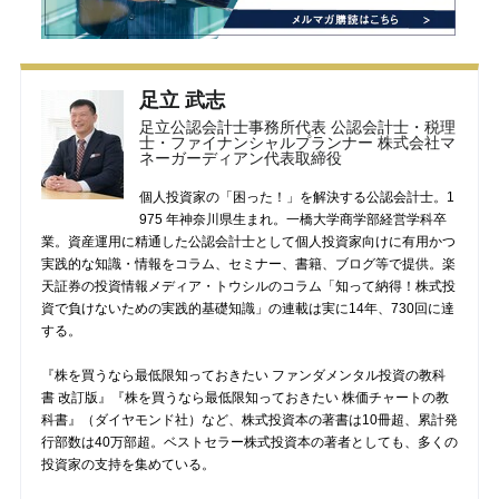
足立 武志
足立公認会計士事務所代表 公認会計士・税理
士・ファイナンシャルプランナー 株式会社マ
ネーガーディアン代表取締役
個人投資家の「困った！」を解決する公認会計士。1
975 年神奈川県生まれ。一橋大学商学部経営学科卒
業。資産運用に精通した公認会計士として個人投資家向けに有用かつ
実践的な知識・情報をコラム、セミナー、書籍、ブログ等で提供。楽
天証券の投資情報メディア・トウシルのコラム「知って納得！株式投
資で負けないための実践的基礎知識」の連載は実に14年、730回に達
する。
『株を買うなら最低限知っておきたい ファンダメンタル投資の教科
書 改訂版』『株を買うなら最低限知っておきたい 株価チャートの教
科書』（ダイヤモンド社）など、株式投資本の著書は10冊超、累計発
行部数は40万部超。ベストセラー株式投資本の著者としても、多くの
投資家の支持を集めている。