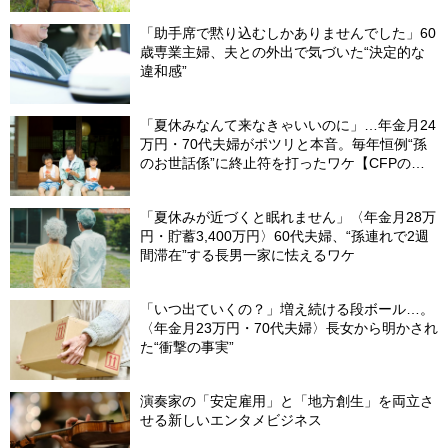
「助手席で黙り込むしかありませんでした」60
歳専業主婦、夫との外出で気づいた“決定的な
違和感”
「夏休みなんて来なきゃいいのに」…年金月24
万円・70代夫婦がポツリと本音。毎年恒例“孫
のお世話係”に終止符を打ったワケ【CFPの助
言】
「夏休みが近づくと眠れません」〈年金月28万
円・貯蓄3,400万円〉60代夫婦、“孫連れで2週
間滞在”する長男一家に怯えるワケ
「いつ出ていくの？」増え続ける段ボール…。
〈年金月23万円・70代夫婦〉長女から明かされ
た“衝撃の事実”
演奏家の「安定雇用」と「地方創生」を両立さ
せる新しいエンタメビジネス