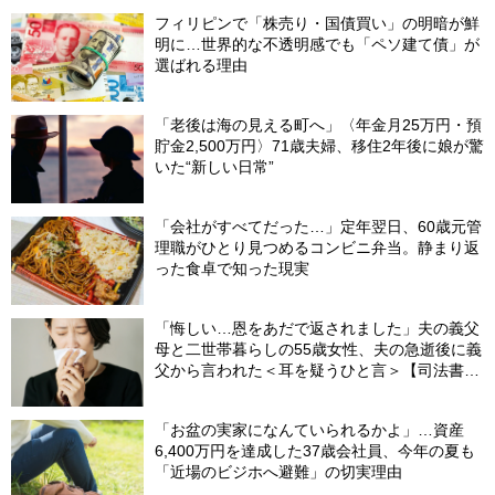
フィリピンで「株売り・国債買い」の明暗が鮮
明に…世界的な不透明感でも「ペソ建て債」が
選ばれる理由
「老後は海の見える町へ」〈年金月25万円・預
貯金2,500万円〉71歳夫婦、移住2年後に娘が驚
いた“新しい日常”
「会社がすべてだった…」定年翌日、60歳元管
理職がひとり見つめるコンビニ弁当。静まり返
った食卓で知った現実
「悔しい…恩をあだで返されました」夫の義父
母と二世帯暮らしの55歳女性、夫の急逝後に義
父から言われた＜耳を疑うひと言＞【司法書士
が解説】
「お盆の実家になんていられるかよ」…資産
6,400万円を達成した37歳会社員、今年の夏も
「近場のビジホへ避難」の切実理由