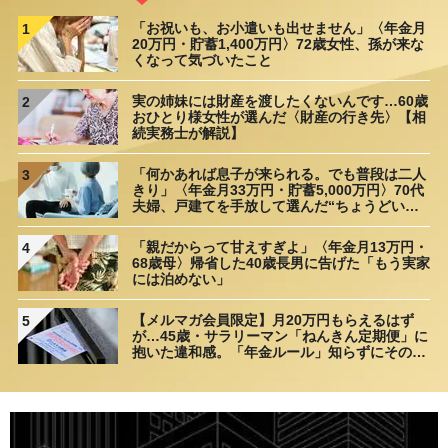
「お祝いも、お小遣いも出せません」〈年金月
1
20万円・貯蓄1,400万円〉72歳女性、孫が来な
くなって気づいたこと
実の姉妹には財産を渡したくないんです…60歳
2
おひとり様女性が選んだ〈財産の行き先〉【相
続実務士が解説】
「何かあれば息子が来られる。でも普段は二人
3
きり」〈年金月33万円・貯蓄5,000万円〉70代
夫婦、戸建てを手放して選んだ“ちょうどいい
距離”
「親だからって甘えすぎよ」〈年金月13万円・
4
68歳母〉帰省した40歳長男に告げた「もう実家
には泊めない」
【メルマガ会員限定】月20万円もらえるはず
5
が…45歳・サラリーマン「ねんきん定期便」に
抱いた違和感。「年金ルール」知らずにそのま
ま20年…65歳で受け取ることになる年金額に唖
然「何かの間違いでは？」