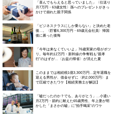
「喜んでもらえると思っていました」〈仕送り
月7万円・63歳女性〉孫へのプレゼントがきっ
かけで崩れた親子関係
「ビジネスクラスにしか乗らない」と決めた老
後…。〈貯蓄6,300万円・69歳元会社員〉帰国
後に募った後悔
「今年は来なくていいよ」76歳実家の母がポツ
リ。毎年約12万円・新幹線の争奪戦も“親孝
行”のはずが…〈お盆の帰省〉が消えた夏
このままでは相続税1億3,300万円…定年退職を
迎える男性が、借金せずに〈約2,000万円〉ま
で圧縮できたワケ【相続実務士が解説】
「嘘だったのか？でも、ありがとう」…小遣い
月2万円・節約に耐えた65歳男性、年上妻が明
かした「まさかの嘘」に“拍手喝采”のワケ