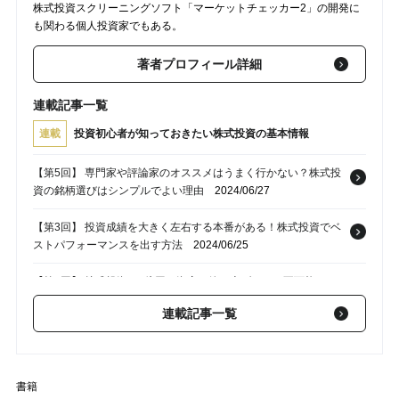
株式投資スクリーニングソフト「マーケットチェッカー2」の開発に
も関わる個人投資家でもある。
著者プロフィール詳細
連載記事一覧
連載
投資初心者が知っておきたい株式投資の基本情報
【第5回】 専門家や評論家のオススメはうまく行かない？株式投
資の銘柄選びはシンプルでよい理由
2024/06/27
【第3回】 投資成績を大きく左右する本番がある！株式投資でベ
ストパフォーマンスを出す方法
2024/06/25
【第2回】 株式投資で1億円の資産を築き上げるのは不可能じゃ
ない！「億り人」になる4つの方法
2024/06/24
連載記事一覧
【第1回】 少額でも始めることが可能！投資初心者にとって実は
株式投資が最も向いている理由
2024/06/23
書籍