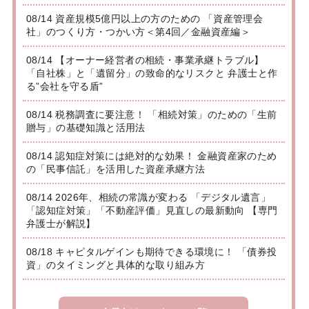
08/14 資産規模5億円以上の方のための 「資産管理会
社」のつくり方・つかい方＜第4回／金融資産編＞
08/14 【オーナー経営者の相続・事業承継トラブル】
「自社株」と「遺留分」の致命的なリスクと 弁護士と作
る”会社を守る盾”
08/14 税務調査に要注意！ 「相続対策」のための「生前
贈与」の基礎知識と活用法
08/14 認知症対策には絶対的な効果！ 金融資産家のため
の「民事信託」を活用した資産承継方法
08/14 2026年、相続の常識が変わる 「デジタル遺言」
「認知症対策」「不動産評価」見直しの最新動向 【専門
弁護士が解説】
08/18 キャピタルゲインも期待できる環境に！ 「債券投
資」のタイミングと具体的な取り組み方