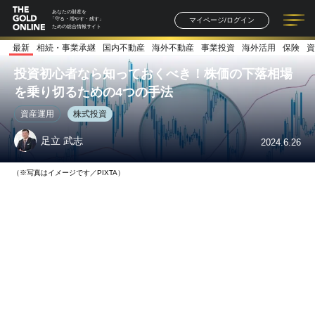
あなたの財産を
マイページ/ログイン
「守る・増やす・残す」
ための総合情報サイト
最新
相続・事業承継
国内不動産
海外不動産
事業投資
海外活用
保険
資
記事一覧
連載一覧
著者一覧
書籍一覧
セミナー情報
お知らせ
投資初心者なら知っておくべき！株価の下落相場
を乗り切るための4つの手法
資産運用
株式投資
足立 武志
2024.6.26
（※写真はイメージです／PIXTA）