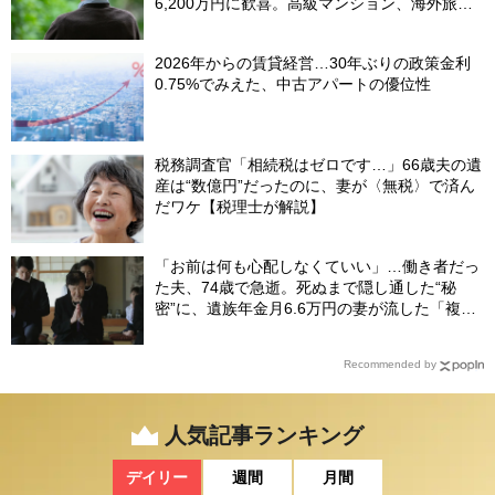
6,200万円に歓喜。高級マンション、海外旅
行…夢の生活の〈終着駅〉
2026年からの賃貸経営…30年ぶりの政策金利
0.75%でみえた、中古アパートの優位性
税務調査官「相続税はゼロです…」66歳夫の遺
産は“数億円”だったのに、妻が〈無税〉で済ん
だワケ【税理士が解説】
「お前は何も心配しなくていい」…働き者だっ
た夫、74歳で急逝。死ぬまで隠し通した“秘
密”に、遺族年金月6.6万円の妻が流した「複雑
な涙」
Recommended by
人気記事ランキング
デイリー
週間
月間