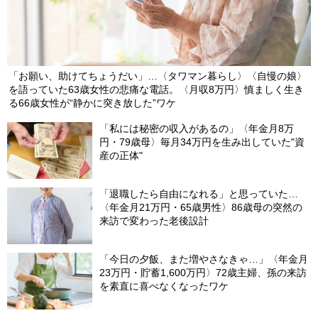
「お願い、助けてちょうだい」…〈タワマン暮らし〉〈自慢の娘〉
を語っていた63歳女性の悲痛な電話。〈月収8万円〉慎ましく生き
る66歳女性が“静かに突き放した”ワケ
「私には秘密の収入があるの」〈年金月8万
円・79歳母〉毎月34万円を生み出していた"資
産の正体"
「退職したら自由になれる」と思っていた…
〈年金月21万円・65歳男性〉86歳母の突然の
来訪で変わった老後設計
「今日の夕飯、また増やさなきゃ…」〈年金月
23万円・貯蓄1,600万円〉72歳主婦、孫の来訪
を素直に喜べなくなったワケ