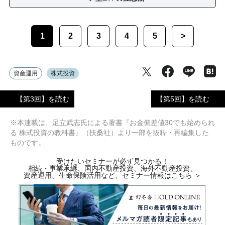
1
2
3
4
5
>
資産運用
株式投資
【第3回】を読む
【第5回】を読む
※本連載は、足立武志氏による著書『お金偏差値30でも始められ
る 株式投資の教科書』（扶桑社）より一部を抜粋・再編集した
ものです。
受けたいセミナーが必ず見つかる！
相続・事業承継、国内不動産投資、海外不動産投資、
資産運用、生命保険活用など、セミナー情報はこちら ＞