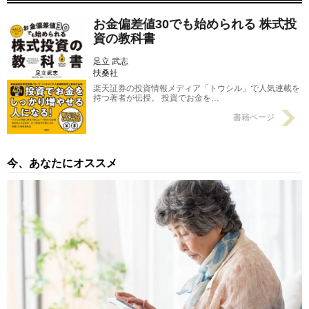
お金偏差値30でも始められる 株式投
資の教科書
足立 武志
扶桑社
楽天証券の投資情報メディア「トウシル」で人気連載を
持つ著者が伝授。 投資でお金を…
書籍ページ
今、あなたにオススメ