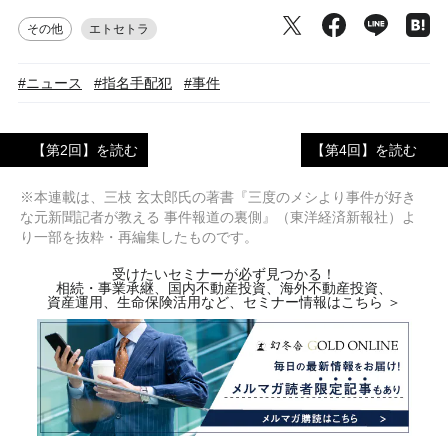
その他
エトセトラ
#ニュース
#指名手配犯
#事件
【第2回】を読む
【第4回】を読む
※本連載は、三枝 玄太郎氏の著書『三度のメシより事件が好き
な元新聞記者が教える 事件報道の裏側』（東洋経済新報社）よ
り一部を抜粋・再編集したものです。
受けたいセミナーが必ず見つかる！
相続・事業承継、国内不動産投資、海外不動産投資、
資産運用、生命保険活用など、セミナー情報はこちら ＞