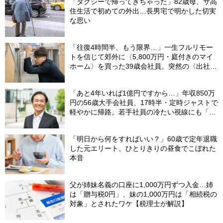
「タクシーで帰ってきちゃった」82歳母、サ高
住生活で初めての外出…長男宅で明かした切実
な思い
「往復4時間半、もう限界…」一生フルリモー
トを信じて郊外に〈5,800万円・庭付きのマイ
ホーム〉を買った39歳会社員。突然の〈出社
令〉に翻弄される“家族の日常”
「あと4年いれば1億円ですから…」年収850万
円の56歳大手会社員、17時半・定時ジャストで
軽やかに帰路。若手社員の冷たい視線にも「だ
からなに？」の理由【CFPの助言】
「明日から何をすればいい？」60歳で定年退職
した元エリート、ひとりきりの昼食でこぼれた
本音
父が姉妹名義の口座に1,000万円ずつ入金…姉
は「贈与税0円」、妹の1,000万円は「相続税の
対象」とされたワケ【税理士が解説】