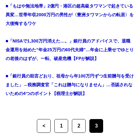
■「もはや無法地帯」2億円・港区の超高級タワマンで起きている
異変…世帯年収2000万円の男性が〈豊洲タワマンからの転居〉を
大後悔するワケ
■「NISAで1,300万円消えた…。」銀行員のアドバイスで、退職
金運用を始めた“年金25万円の60代夫婦”…年金に上乗せでゆとり
の老後のはずが、一転、破産危機【FPが解説】
■「銀行員の助言どおり、祖母から年100万円ずつ生前贈与を受け
ました」→税務調査官「これは贈与になりません」…否認されな
いための4つのポイント【税理士が解説】
<
1
2
3