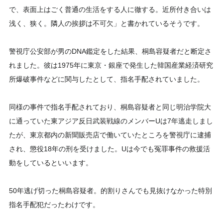
で、表面上はごく普通の生活をする人に徹する。近所付き合いは
浅く、狭く。隣人の挨拶は不可欠」と書かれているそうです。
警視庁公安部が男のDNA鑑定をした結果、桐島容疑者だと断定さ
れました。彼は1975年に東京・銀座で発生した韓国産業経済研究
所爆破事件などに関与したとして、指名手配されていました。
同様の事件で指名手配されており、桐島容疑者と同じ明治学院大
に通っていた東アジア反日武装戦線のメンバーUは7年逃走しまし
たが、東京都内の新聞販売店で働いていたところを警視庁に逮捕
され、懲役18年の刑を受けました。Uは今でも冤罪事件の救援活
動をしているといいます。
50年逃げ切った桐島容疑者。的割りさんでも見抜けなかった特別
指名手配犯だったわけです。