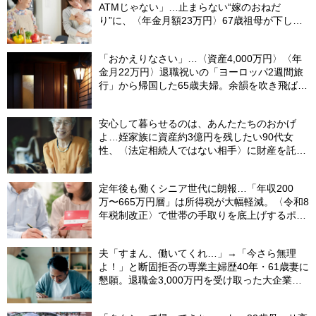
ATMじゃない」…止まらない“嫁のおねだ
り”に、〈年金月額23万円〉67歳祖母が下した
「静かな決断」
「おかえりなさい」…〈資産4,000万円〉〈年
金月22万円〉退職祝いの「ヨーロッパ2週間旅
行」から帰国した65歳夫婦。余韻を吹き飛ばし
た“破綻の影”
安心して暮らせるのは、あんたたちのおかげ
よ…姪家族に資産約3億円を残したい90代女
性、〈法定相続人ではない相手〉に財産を託せ
たワケ【相続実務士が解説】
定年後も働くシニア世代に朗報…「年収200
万〜665万円層」は所得税が大幅軽減。〈令和8
年税制改正〉で世帯の手取りを底上げするポイ
ント【CFPが解説】
夫「すまん、働いてくれ…」→「今さら無理
よ！」と断固拒否の専業主婦歴40年・61歳妻に
懇願。退職金3,000万円を受け取った大企業元
本部長の69歳夫が、妻に頭を下げた理由【FP
が解説】