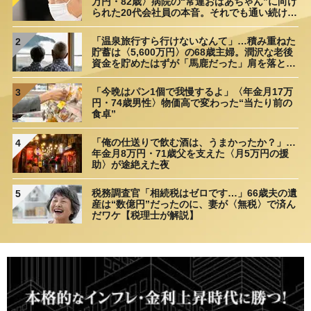
万円・82歳〉病院の“常連おばあちゃん”に向け
られた20代会社員の本音。それでも通い続ける
理由
「温泉旅行すら行けないなんて」…積み重ねた
2
貯蓄は〈5,600万円〉の68歳主婦。潤沢な老後
資金を貯めたはずが「馬鹿だった」肩を落とす
理由
「今晩はパン1個で我慢するよ」〈年金月17万
3
円・74歳男性〉物価高で変わった“当たり前の
食卓”
「俺の仕送りで飲む酒は、うまかったか？」…
4
年金月8万円・71歳父を支えた〈月5万円の援
助〉が途絶えた夜
税務調査官「相続税はゼロです…」66歳夫の遺
5
産は“数億円”だったのに、妻が〈無税〉で済ん
だワケ【税理士が解説】