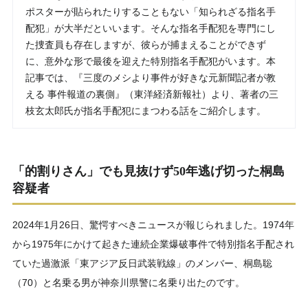
ポスターが貼られたりすることもない「知られざる指名手
配犯」が大半だといいます。そんな指名手配犯を専門にし
た捜査員も存在しますが、彼らが捕まえることができず
に、意外な形で最後を迎えた特別指名手配犯がいます。本
記事では、『三度のメシより事件が好きな元新聞記者が教
える 事件報道の裏側』（東洋経済新報社）より、著者の三
枝玄太郎氏が指名手配犯にまつわる話をご紹介します。
「的割りさん」でも見抜けず50年逃げ切った桐島
容疑者
2024年1月26日、驚愕すべきニュースが報じられました。1974年
から1975年にかけて起きた連続企業爆破事件で特別指名手配され
ていた過激派「東アジア反日武装戦線」のメンバー、桐島聡
（70）と名乗る男が神奈川県警に名乗り出たのです。