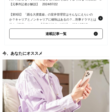
【元事件記者が解説】
2024/07/22
【第9回】 「踊る大捜査線」の室井管理官はそんなにえらいの
か？キャリアとノンキャリアに確執はあるの？…刑事ドラマとは
違う「警察のリアル」【元事件記者が解説】
2024/07/15
連載記事一覧
【第8回】 2021年だけで7万9,218人もの人が失踪…いなくなっ
た人たちはどうなった？データが示す「意外な結末」【元新聞記
者が解説】
2024/07/09
今、あなたにオススメ
【第7回】 事件や事故の報道でよく目にする「命に別条はない」
と「意識はある」、「重傷」と「重体」…それぞれの違いとは？
【元新聞記者が解説】
2024/07/01
【第6回】 「紳士的」な警視庁と「ヤクザか」と揶揄される大阪
府警…ここまで違う「家宅捜査」のスタイル【元新聞記者が解
説】
2024/06/24