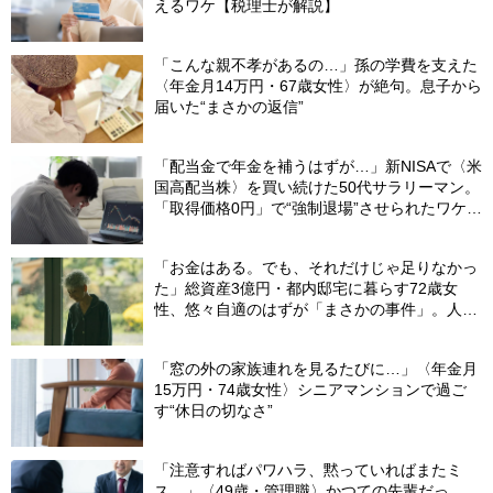
えるワケ【税理士が解説】
「こんな親不孝があるの…」孫の学費を支えた
〈年金月14万円・67歳女性〉が絶句。息子から
届いた“まさかの返信”
「配当金で年金を補うはずが…」新NISAで〈米
国高配当株〉を買い続けた50代サラリーマン。
「取得価格0円」で“強制退場”させられたワケ
【CFPが解説】
「お金はある。でも、それだけじゃ足りなかっ
た」総資産3億円・都内邸宅に暮らす72歳女
性、悠々自適のはずが「まさかの事件」。人目
を避けて「高級老人ホーム」入居を決断した理
由
「窓の外の家族連れを見るたびに…」〈年金月
15万円・74歳女性〉シニアマンションで過ご
す“休日の切なさ”
「注意すればパワハラ、黙っていればまたミ
ス…」〈49歳・管理職〉かつての先輩だっ