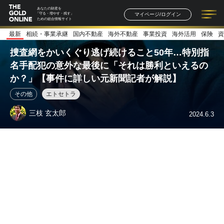
あなたの財産を
マイページ/ログイン
「守る・増やす・残す」
ための総合情報サイト
最新
相続・事業承継
国内不動産
海外不動産
事業投資
海外活用
保険
資
記事一覧
連載一覧
著者一覧
書籍一覧
セミナー情報
お知らせ
捜査網をかいくぐり逃げ続けること50年…特別指
名手配犯の意外な最後に「それは勝利といえるの
か？」【事件に詳しい元新聞記者が解説】
その他
エトセトラ
三枝 玄太郎
2024.6.3