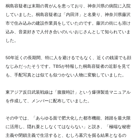
桐島容疑者は末期の胃がんを患っており、神奈川県の病院に入院
していました。桐島容疑者は「内田洋」と名乗り、神奈川県藤沢
市で住み込みの建設作業員をしていたのです。藤沢の街にも溶け
込み、音楽好きで人付き合いのいいおじさんとして知られていま
した。
50年近くの長期間、特に人を避けるでもなく、近くの銭湯でも顔
なじみだったそうです。TBSが特報した桐島容疑者の近影を見て
も、手配写真とは似ても似つかない人物に変貌していました。
東アジア反日武装戦線は「腹腹時計」という爆弾製造マニュアル
を作成して、メンバーに配布していました。
その中では、「あらゆる面で肥大化した都市機能、雑踏を最大限
に活用し、隠れ蓑としなくてはならない」と説き、「極端な秘密
主義や閉鎖主義で生活すると、むしろ墓穴を掘る結果となるの