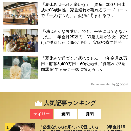
「夏休みは一段と辛いな」…資産8,000万円達
成の66歳男性、家族連れが溢れるフードコート
で「一人ぽつん」。孤独に苛まれるワケ
「孫はみんな可愛い。でも、平等にはできなか
った」…年金月25万円・69歳夫婦が次女一家だ
けに援助した〈350万円〉。実家帰省で勃発し
た“修羅場”
「夏休みが近づくと眠れません」〈年金月28万
円・貯蓄3,400万円〉60代夫婦、“孫連れで2週
間滞在”する長男一家に怯えるワケ
Recommended by
人気記事ランキング
デイリー
週間
月間
「必要ない人は来ないでほしい」…〈年金月15
1