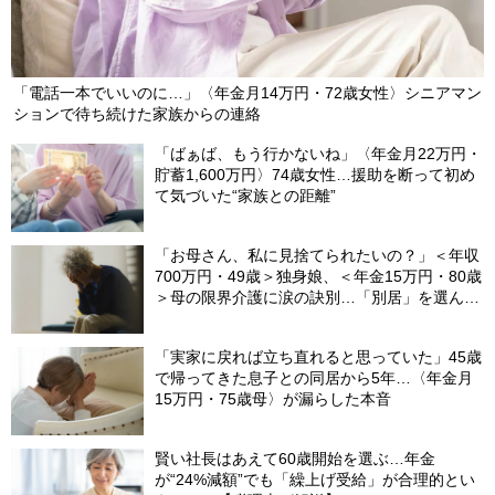
「電話一本でいいのに…」〈年金月14万円・72歳女性〉シニアマン
ションで待ち続けた家族からの連絡
「ばぁば、もう行かないね」〈年金月22万円・
貯蓄1,600万円〉74歳女性…援助を断って初め
て気づいた“家族との距離”
「お母さん、私に見捨てられたいの？」＜年収
700万円・49歳＞独身娘、＜年金15万円・80歳
＞母の限界介護に涙の訣別…「別居」を選んだ
娘を襲った“罪悪感”の正体
「実家に戻れば立ち直れると思っていた」45歳
で帰ってきた息子との同居から5年…〈年金月
15万円・75歳母〉が漏らした本音
賢い社長はあえて60歳開始を選ぶ…年金
が“24%減額”でも「繰上げ受給」が合理的とい