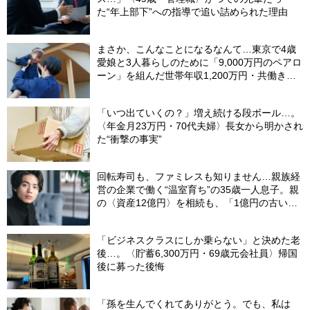
た“年上部下”への指導で追い詰められた理由
まさか、こんなことになるなんて…東京で4歳
愛娘と3人暮らしのために「9,000万円のペアロ
ーン」を組んだ世帯年収1,200万円・共働き夫
婦。別離のあと、夫が吐露した「離婚よりもし
んどかったこと」【FPが解説】
「いつ出ていくの？」増え続ける段ボール…。
〈年金月23万円・70代夫婦〉長女から明かされ
た“衝撃の事実”
回転寿司も、ファミレスも知りません…親族経
営の企業で働く“温室育ち”の35歳一人息子。親
の〈資産12億円〉を相続も、「1億円の古いビ
ル」しか残らなかったワケ【FPが解説】
「ビジネスクラスにしか乗らない」と決めた老
後…。〈貯蓄6,300万円・69歳元会社員〉帰国
後に募った後悔
「孫を生んでくれてありがとう。でも、私は