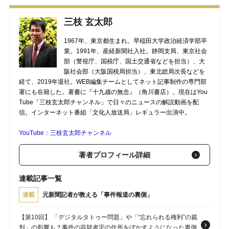
三枝 玄太郎
1967年、東京都生まれ。早稲田大学政治経済学部卒
業。1991年、産経新聞社入社。静岡支局、東京社会
部（警視庁、国税庁、国土交通省などを担当）、大
阪社会部（大阪国税局担当）、東北総局次長などを
経て、2019年退社。WEB編集チームとしてネット記事制作の専門部
署にも在籍した。著書に『十九歳の無念』（角川書店）。現在はYou
Tube「三枝玄太郎チャンネル」で日々のニュースの解説動画を配
信。インターネット番組「文化人放送局」レギュラー出演中。
YouTube：三枝玄太郎チャンネル
著者プロフィール詳細
連載記事一覧
連載
元新聞記者が教える「事件報道の裏側」
【第10回】 「デジタルタトゥー問題」や「“忘れられる権利”の裁
判」の影響も？事件の容疑者宅の住所をぼかすようになった裏側