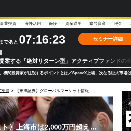
事業投資
海外活用
保険
資産運用
暗号資産
税金
07:16:21
セミナー詳細
まであと
teが提案する「絶対リターン型」アクティブファンドの
が注視するポイントとは／SpaceX上場、次なる巨大市場は「宇宙!?
式投資
>
【東洋証券】グローバルマーケット情報
ト〉上海市は2,000万円超え…