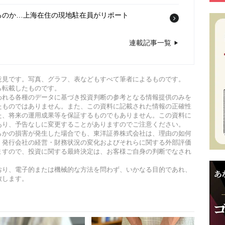
くるのか…上海在住の現地駐在員がリポート
連載記事一覧
資家に向けて「まさかのメッセージ」…後日〈閲覧不
/24
意見です。写真、グラフ、表などもすべて筆者によるものです。
の人が休日に中国へ“大挙して押し寄せる”ワケ【現地
ら転載したものです。
われる各種のデータに基づき投資判断の参考となる情報提供のみを
たものではありません。また、この資料に記載された情報の正確性
た、将来の運用成果等を保証するものでもありません。この資料に
あり、予告なしに変更することがありますのでご注意ください。
らかの損害が発生した場合でも、東洋証券株式会社は、理由の如何
、発行会社の経営・財務状況の変化およびそれらに関する外部評価
ますので、投資に関する最終決定は、お客様ご自身の判断でなされ
おり、電子的または機械的な方法を問わず、いかなる目的であれ、
致します。