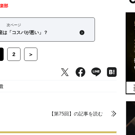
楽部
次ページ
産は「コスパが悪い」？
2
＞
費
【第75回】の記事を読む