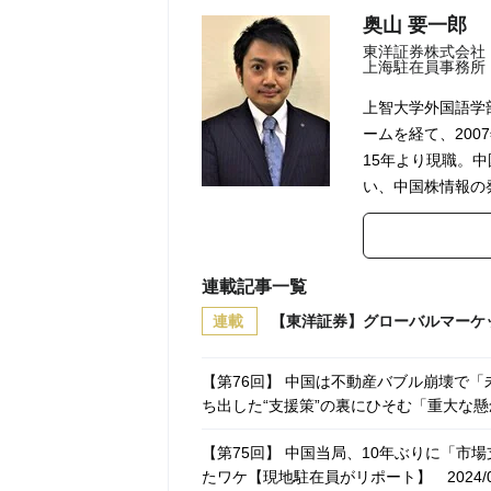
奥山 要一郎
東洋証券株式会社
上海駐在員事務所
上智大学外国語学
ームを経て、200
15年より現職。
い、中国株情報の
連載記事一覧
連載
【東洋証券】グローバルマーケ
【第76回】 中国は不動産バブル崩壊で
ち出した“支援策”の裏にひそむ「重大な
【第75回】 中国当局、10年ぶりに「
たワケ【現地駐在員がリポート】
2024/0