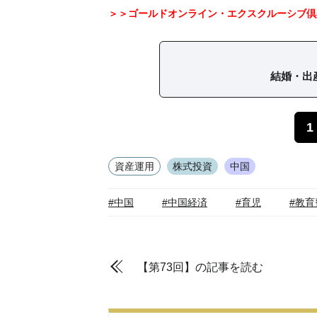
＞＞ゴールドオンライン・エクスクルーシブ倶
結婚・出
1
資産運用
株式投資
中国
#中国
#中国経済
#育児
#教育
【第73回】の記事を読む