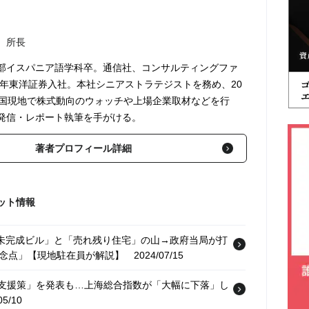
 所長
部イスパニア語学科卒。通信社、コンサルティングファ
7年東洋証券入社。本社シニアストラテジストを務め、20
中国現地で株式動向のウォッチや上場企業取材などを行
発信・レポート執筆を手がける。
著者プロフィール詳細
ット情報
「未完成ビル」と「売れ残り住宅」の山→政府当局が打
懸念点」【現地駐在員が解説】
2024/07/15
市場支援策」を発表も…上海総合指数が「大幅に下落」し
5/10