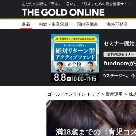
あなたの財産を「守る」「増やす」「残す」ための総合情報サイト
最新
相続・事業承継
国内不動産
海外不動産
セミナー開始
無料WEBセミナー
fundno
半導体相場は次のステージへ。今、機関投資家
ゴールドオンライン トップ
>
資産運用
>
株
満18歳までの〈育児コス