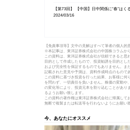
【第73回】 【中国】日中関係に“春”は
2024/03/16
【第72回】 中国のとある上場企業が投
可〉に【現地駐在員リポート】
2024/02
【免責事項等】文中の見解はすべて筆者の個人的
【第71回】 お目当てはコストコ？…香港
※本記事は、東洋証券株式会社の中国株コラムか
駐在員が解説】
2024/01/28
この資料は、東洋証券株式会社が信頼できると思
目的として作成したもので、投資勧誘を目的とし
および完全性を保証するものでもありません。ま
記載された意見や予測は、資料作成時点のもので
この資料に基づき投資を行った結果、お客様に何
を問わず、一切責任を負いません。株価の変動や
の変化等により、投資元本を割り込むことがあり
るようお願い致します。
この資料の著作権は東洋証券株式会社に帰属して
無断で複製または転送等を行わないようにお願い
今、あなたにオススメ