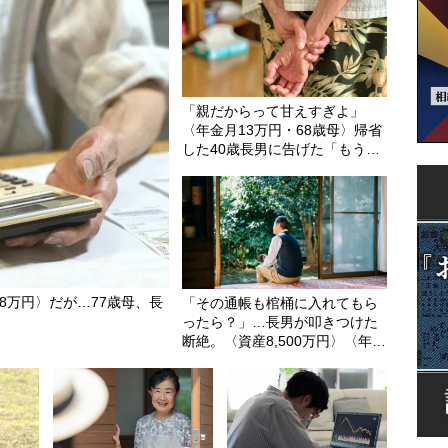
「親だからって甘えすぎよ」
〈年金月13万円・68歳母〉帰省
した40歳長男に告げた「もう実
家には泊めない」
8万円〉だが…77歳母、長
「その通帳も棺桶に入れてもら
ったら？」…長男が叩きつけた
断絶。〈資産8,500万円〉〈年金
月21万円〉77歳男性、潤沢な資
産を守り抜いた“代償”