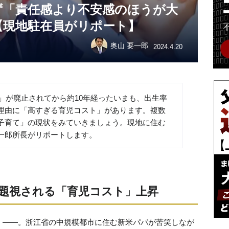
ず「責任感より不安感のほうが大
【現地駐在員がリポート】
奥山 要一郎
2024.4.20
策」が廃止されてから約10年経ったいまも、出生率
理由に「高すぎる育児コスト」があります。複数
子育て」の現状をみていきましょう。現地に住む
一郎所長がリポートします。
題視される「育児コスト」上昇
」――。浙江省の中規模都市に住む新米パパが苦笑しなが