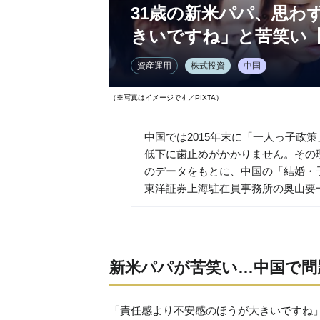
31歳の新米パパ、思わ
きいですね」と苦笑い
資産運用
株式投資
中国
（※写真はイメージです／PIXTA）
中国では2015年末に「一人っ子政
低下に歯止めがかかりません。その
のデータをもとに、中国の「結婚・
東洋証券上海駐在員事務所の奥山要
新米パパが苦笑い…中国で問
「責任感より不安感のほうが大きいですね