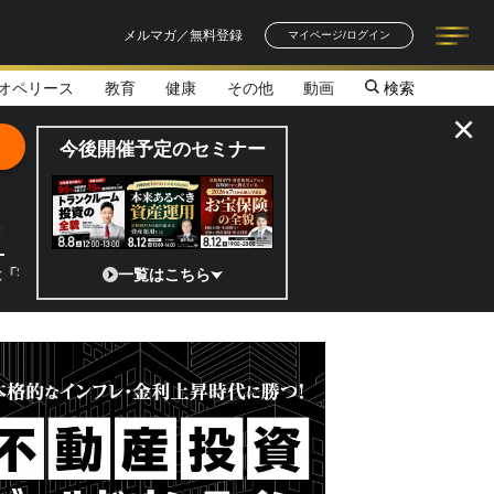
メルマガ／無料登録
マイページ/ログイン
オペリース
教育
健康
その他
動画
検索
記事一覧
連載一覧
著者一覧
書籍一覧
セミナー情報
お知らせ
×
今後開催予定のセミナー
全貌
」 日本の宇宙ベンチャーのココがスゴイ！／補助金から実需へ、知られざ
一覧はこちら