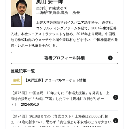
奥山 要一郎
東洋証券株式会社
上海駐在員事務所 所長
上智大学外国語学部イスパニア語学科卒。通信社、
コンサルティングファームを経て、2007年東洋証券
入社。本社シニアストラテジストを務め、2015年より現職。中国現
地で株式動向のウォッチや上場企業取材などを行い、中国株情報の発
信・レポート執筆を手がける。
著者プロフィール詳細
連載記事一覧
連載
【東洋証券】グローバルマーケット情報
【第75回】 中国当局、10年ぶりに「市場支援策」を発表も…上
海総合指数が「大幅に下落」したワケ【現地駐在員がリポー
ト】
2024/05/10
【第74回】 満18歳までの〈育児コスト〉上海市は2,000万円超
え…31歳の新米パパ、思わず「責任感より不安感のほうが大きい
ですね」と苦笑い【現地駐在員がリポート】
2024/04/20