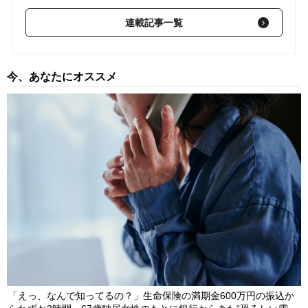
連載記事一覧
【第73回】 【中国】日中関係に“春”はくるのか…上海在住の現地
駐在員がリポート
2024/03/16
【第72回】 中国のとある上場企業が投資家に向けて「まさかの
今、あなたにオススメ
メッセージ」…後日〈閲覧不可〉に【現地駐在員リポート】
2024/02/24
【第71回】 お目当てはコストコ？…香港の人が休日に中国へ“大
挙して押し寄せる”ワケ【現地駐在員が解説】
2024/01/28
「えっ、なんで知ってるの？」生命保険の満期金600万円の振込か