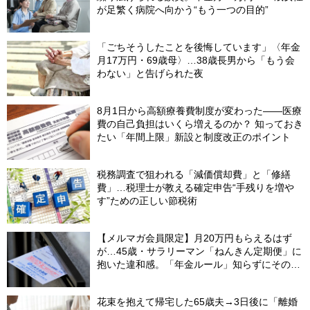
が足繁く病院へ向かう“もう一つの目的”
「ごちそうしたことを後悔しています」〈年金
月17万円・69歳母〉…38歳長男から「もう会
わない」と告げられた夜
8月1日から高額療養費制度が変わった――医療
費の自己負担はいくら増えるのか？ 知っておき
たい「年間上限」新設と制度改正のポイント
税務調査で狙われる「減価償却費」と「修繕
費」…税理士が教える確定申告“手残りを増や
す”ための正しい節税術
【メルマガ会員限定】月20万円もらえるはず
が…45歳・サラリーマン「ねんきん定期便」に
抱いた違和感。「年金ルール」知らずにそのま
ま20年…65歳で受け取ることになる年金額に唖
然「何かの間違いでは？」
花束を抱えて帰宅した65歳夫→3日後に「離婚