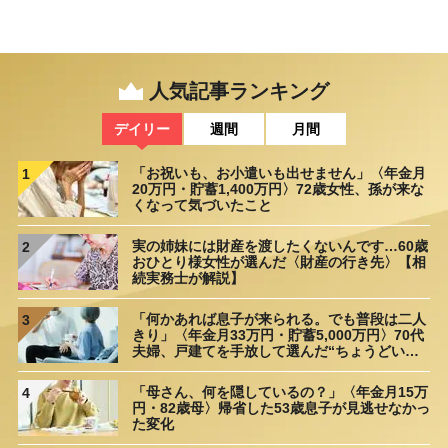
人気記事ランキング
デイリー
週間
月間
「お祝いも、お小遣いも出せません」〈年金月
1
20万円・貯蓄1,400万円〉72歳女性、孫が来な
くなって気づいたこと
実の姉妹には財産を渡したくないんです…60歳
2
おひとり様女性が選んだ〈財産の行き先〉【相
続実務士が解説】
「何かあれば息子が来られる。でも普段は二人
3
きり」〈年金月33万円・貯蓄5,000万円〉70代
夫婦、戸建てを手放して選んだ“ちょうどいい
距離”
「母さん、何を隠しているの？」〈年金月15万
4
円・82歳母〉帰省した53歳息子が見逃せなかっ
た変化