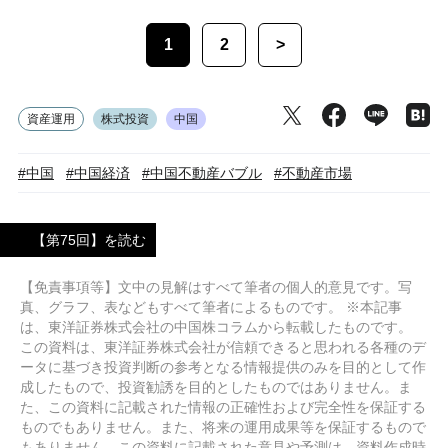
1
2
>
資産運用
株式投資
中国
#中国
#中国経済
#中国不動産バブル
#不動産市場
【第75回】を読む
【免責事項等】文中の見解はすべて筆者の個人的意見です。写
真、グラフ、表などもすべて筆者によるものです。 ※本記事
は、東洋証券株式会社の中国株コラムから転載したものです。
この資料は、東洋証券株式会社が信頼できると思われる各種のデ
ータに基づき投資判断の参考となる情報提供のみを目的として作
成したもので、投資勧誘を目的としたものではありません。ま
た、この資料に記載された情報の正確性および完全性を保証する
ものでもありません。また、将来の運用成果等を保証するもので
もありません。この資料に記載された意見や予測は、資料作成時