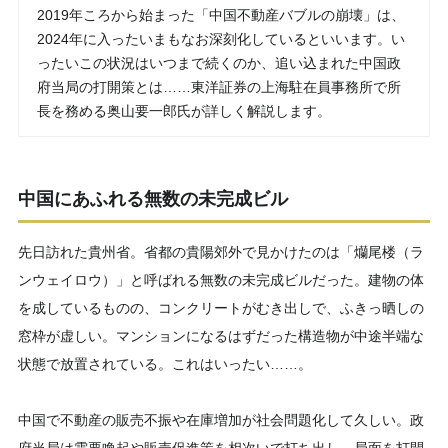
2019年ころから始まった「中国不動産バブルの崩壊」は、
2024年に入ったいまもなお深刻化しているといいます。い
ったいこの状況はいつまで続くのか、追い込まれた中国政
府当局の打開策とは……東洋証券の上海駐在員事務所で所
長を務める奥山要一郎氏が詳しく解説します。
中国にあふれる無数の未完成ビル
先日訪れた貴州省。省都の貴陽郊外で見かけたのは「爤尾楼（ラ
ンウェイロウ）」と呼ばれる無数の未完成ビルだった。建物の体
を成しているものの、コンクリートがむき出しで、ふきっ晒しの
窓枠が虚しい。マンションになるはずだった構造物が中途半端な
状態で放置されている。これはいったい……。
中国で不動産の販売不振や在庫増加が社会問題化して久しい。政