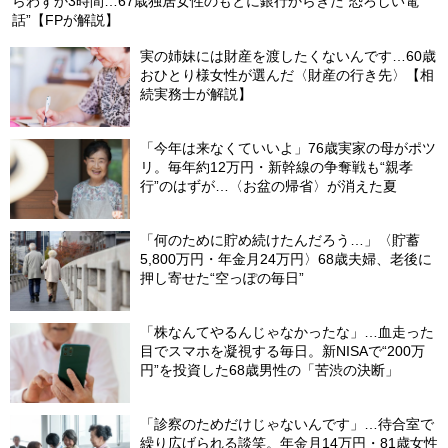
らわずか3時間…67歳独居女性のもとに銀行からきた“恐ろしい電
話”【FPが解説】
実の姉妹には財産を渡したくないんです…60歳
おひとり様女性が選んだ〈財産の行き先〉【相
続実務士が解説】
「今年は来なくていいよ」76歳実家の母がポツ
リ。毎年約12万円・新幹線の争奪戦も“親孝
行”のはずが…〈お盆の帰省〉が消えた夏
「何のために貯め続けたんだろう…」〈貯蓄
5,800万円・年金月24万円〉68歳夫婦、老後に
押し寄せた“空っぽの毎日”
「株なんてやるんじゃなかったな」…血走った
目でスマホを凝視する毎日。新NISAで“200万
円”を投資した68歳男性の「苦渋の決断」
「診察のためだけじゃないんです」…待合室で
繰り広げられる談笑。年金月14万円・81歳女性