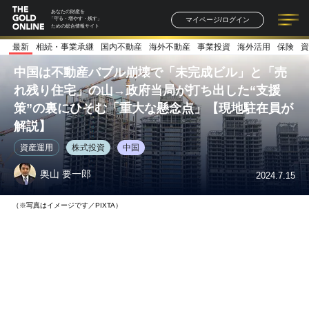
あなたの財産を
マイページ/ログイン
「守る・増やす・残す」
ための総合情報サイト
最新
相続・事業承継
国内不動産
海外不動産
事業投資
海外活用
保険
資
記事一覧
連載一覧
著者一覧
書籍一覧
セミナー情報
お知らせ
中国は不動産バブル崩壊で「未完成ビル」と「売
れ残り住宅」の山→政府当局が打ち出した“支援
策”の裏にひそむ「重大な懸念点」【現地駐在員が
解説】
資産運用
株式投資
中国
奥山 要一郎
2024.7.15
（※写真はイメージです／PIXTA）