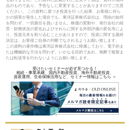
点のものであり、予告なしに変更することがありますのでご注意
ください。 この資料に基づき投資を行った結果、お客様に何ら
かの損害が発生した場合でも、東洋証券株式会社は、理由の如何
を問わず、一切責任を負いません。株価の変動や、発行会社の経
営・財務状況の変化およびそれらに関する外部評価の変化等によ
り、投資元本を割り込むことがありますので、投資に関する最終
決定は、お客様ご自身の判断でなされるようお願い致します。
この資料の著作権は東洋証券株式会社に帰属しており、電子的ま
たは機械的な方法を問わず、いかなる目的であれ、無断で複製ま
たは転送等を行わないようにお願い致します。
受けたいセミナーが必ず見つかる！
相続・事業承継、国内不動産投資、海外不動産投資、
資産運用、生命保険活用など、セミナー情報はこちら ＞