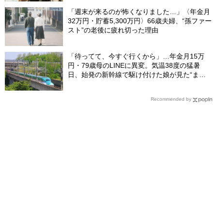
「週末が来るのが怖くなりました…」〈年金月
32万円・貯蓄5,300万円〉66歳夫婦、“孫ファー
スト”の老後に疲れ切った理由
「待ってて、今すぐ行くから」…年金月15万
円・79歳母のLINEに異変。気温38度の猛暑
日、始発の新幹線で駆け付けた娘が見た“まさ
かの光景”
Recommended by