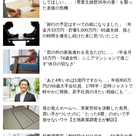
してほしい」…〈専業主婦歴35年の妻〉を襲っ
た老後の危機
「旅行の予定はすべて白紙になりました」〈年
金月33万円・貯蓄5,000万円〉65歳夫婦、孫と
の時間を優先し続けた末に気づいたこと
「窓の外の家族連れを見るたびに…」〈年金月
15万円・74歳女性〉シニアマンションで過ご
す“休日の切なさ”
「あと4年いれば1億円ですから…」年収850万
円の56歳大手会社員、17時半・定時ジャストで
軽やかに帰路。若手社員の冷たい視線にも「だ
からなに？」の理由【CFPの助言】
母が老人ホームへ…実家売却を決断した長男。
買い手がついたのに「たった6畳」のせいで手
放せないワケ【土地家屋調査士が解説】