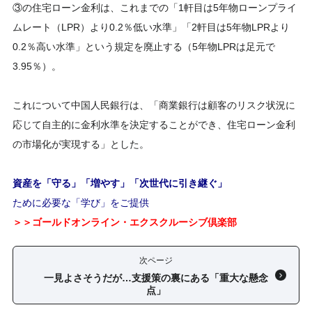
③の住宅ローン金利は、これまでの「1軒目は5年物ローンプライ
ムレート（LPR）より0.2％低い水準」「2軒目は5年物LPRより
0.2％高い水準」という規定を廃止する（5年物LPRは足元で
3.95％）。
これについて中国人民銀行は、「商業銀行は顧客のリスク状況に
応じて自主的に金利水準を決定することができ、住宅ローン金利
の市場化が実現する」とした。
資産を「守る」「増やす」「次世代に引き継ぐ」
ために必要な「学び」をご提供
＞＞ゴールドオンライン・エクスクルーシブ倶楽部
次ページ
一見よさそうだが…支援策の裏にある「重大な懸念
点」