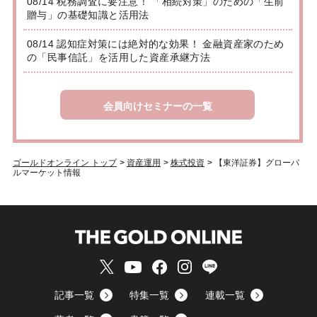
08/14 税務調査に要注意！ 「相続対策」のための「生前
贈与」の基礎知識と活用法
08/14 認知症対策には絶対的な効果！ 金融資産家のため
の「民事信託」を活用した資産承継方法
会員向けセミナーの一覧
ゴールドオンライン トップ
>
資産運用
>
株式投資
>
【東洋証券】グローバ
ルマーケット情報
記事一覧
特集一覧
連載一覧