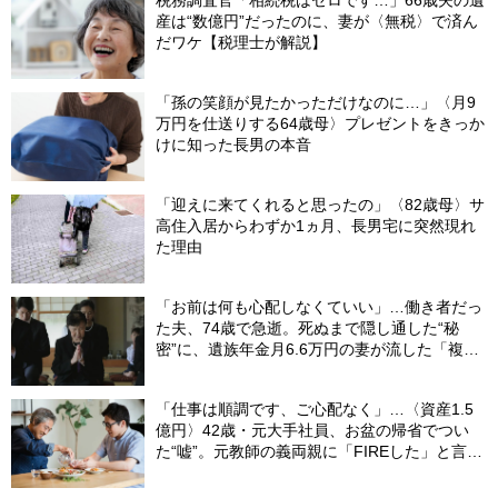
税務調査官「相続税はゼロです…」66歳夫の遺
産は“数億円”だったのに、妻が〈無税〉で済ん
だワケ【税理士が解説】
「孫の笑顔が見たかっただけなのに…」〈月9
万円を仕送りする64歳母〉プレゼントをきっか
けに知った長男の本音
「迎えに来てくれると思ったの」〈82歳母〉サ
高住入居からわずか1ヵ月、長男宅に突然現れ
た理由
「お前は何も心配しなくていい」…働き者だっ
た夫、74歳で急逝。死ぬまで隠し通した“秘
密”に、遺族年金月6.6万円の妻が流した「複雑
な涙」
「仕事は順調です、ご心配なく」…〈資産1.5
億円〉42歳・元大手社員、お盆の帰省でつい
た“嘘”。元教師の義両親に「FIREした」と言え
なかったワケ