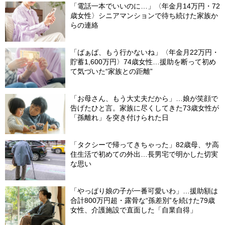
「電話一本でいいのに…」〈年金月14万円・72
歳女性〉シニアマンションで待ち続けた家族か
らの連絡
「ばぁば、もう行かないね」〈年金月22万円・
貯蓄1,600万円〉74歳女性…援助を断って初め
て気づいた“家族との距離”
「お母さん、もう大丈夫だから」…娘が笑顔で
告げたひと言。家族に尽くしてきた73歳女性が
「孫離れ」を突き付けられた日
「タクシーで帰ってきちゃった」82歳母、サ高
住生活で初めての外出…長男宅で明かした切実
な思い
「やっぱり娘の子が一番可愛いわ」…援助額は
合計800万円超・露骨な“孫差別”を続けた79歳
女性、介護施設で直面した「自業自得」