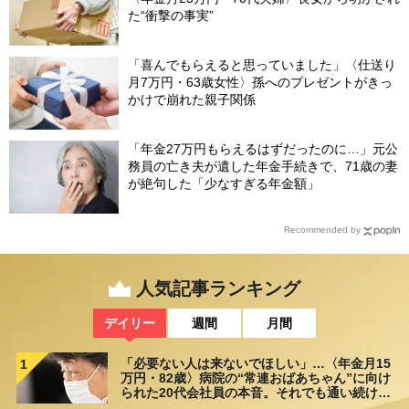
た“衝撃の事実”
「喜んでもらえると思っていました」〈仕送り
月7万円・63歳女性〉孫へのプレゼントがきっ
かけで崩れた親子関係
「年金27万円もらえるはずだったのに…」元公
務員の亡き夫が遺した年金手続きで、71歳の妻
が絶句した「少なすぎる年金額」
Recommended by
人気記事ランキング
デイリー
週間
月間
「必要ない人は来ないでほしい」…〈年金月15
1
万円・82歳〉病院の“常連おばあちゃん”に向け
られた20代会社員の本音。それでも通い続ける
理由