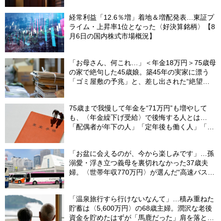
経常利益「12.6％増」着地＆増配発表…東証プ
ライム・上昇率1位となった〈好決算銘柄〉【8
月6日の国内株式市場概況】
「お母さん、何これ…」＜年金18万円＞75歳母
の家で絶句した45歳娘。築45年の実家に漂う
「ゴミ屋敷の予兆」と、差し出された“絶望の
メモ”
75歳まで我慢して年金を“71万円”も増やして
も、〈年金繰下げ受給〉で後悔する人とは…
「配偶者が年下の人」「定年後も働く人」「特
別な年金を受け取れる人」【CFPが解説】
「お盆に会えるのが、今から楽しみです」…孫
溺愛・浮き立つ義母を裏切れなかった37歳夫
婦。〈世帯年収770万円〉が選んだ“高速バス帰
省”の悲惨な結末
「温泉旅行すら行けないなんて」…積み重ねた
貯蓄は〈5,600万円〉の68歳主婦。潤沢な老後
資金を貯めたはずが「馬鹿だった」肩を落とす