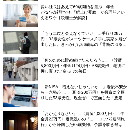
賢い社長はあえて60歳開始を選ぶ…年金
が“24%減額”でも「繰上げ受給」が合理的とい
えるワケ【税理士が解説】
「もう二度と会えなくていい」…手取り28万
円・32歳女性がスーツケース片手に実家を飛び
出した日。きっかけは66歳母の「背筋の凍る一
言」
「何のために貯め続けたんだろう…」〈貯蓄
5,800万円・年金月24万円〉68歳夫婦、老後に
押し寄せた“空っぽの毎日”
「新NISA、増えないじゃないか…」老後不安か
ら一念発起し、〈貯金200万円〉を投資に全振
りした53歳男性。現金ゼロで直面した「想定外
の出費」【FPの助言】
「おかえりなさい」…〈資産4,000万円〉〈年
金月22万円〉退職祝いの「ヨーロッパ2週間旅
行」から帰国した65歳夫婦。余韻を吹き飛ばし
た“破綻の影”