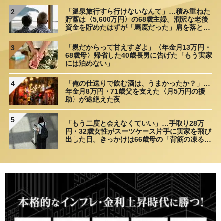
「温泉旅行すら行けないなんて」…積み重ねた
2
貯蓄は〈5,600万円〉の68歳主婦。潤沢な老後
資金を貯めたはずが「馬鹿だった」肩を落とす
理由
「親だからって甘えすぎよ」〈年金月13万円・
3
68歳母〉帰省した40歳長男に告げた「もう実家
には泊めない」
「俺の仕送りで飲む酒は、うまかったか？」…
4
年金月8万円・71歳父を支えた〈月5万円の援
助〉が途絶えた夜
5
「もう二度と会えなくていい」…手取り28万
円・32歳女性がスーツケース片手に実家を飛び
出した日。きっかけは66歳母の「背筋の凍る一
言」