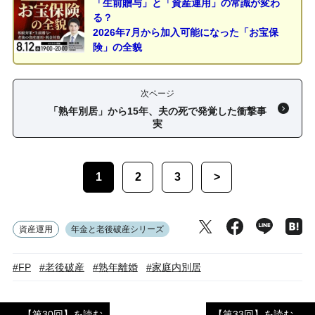
「生前贈与」と「資産運用」の常識が変わ
る？
2026年7月から加入可能になった「お宝保
険」の全貌
次ページ
「熟年別居」から15年、夫の死で発覚した衝撃事
実
1
2
3
>
資産運用
年金と老後破産シリーズ
#FP
#老後破産
#熟年離婚
#家庭内別居
【第30回】を読む
【第33回】を読む