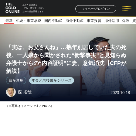
あなたの財産を
マイページ/ログイン
「守る・増やす・残す」
ための総合情報サイト
最新
相続・事業承継
国内不動産
海外不動産
事業投資
海外活用
保険
資
記事一覧
連載一覧
著者一覧
書籍一覧
セミナー情報
お知らせ
「実は、お父さんね」…熟年別居していた夫の死
後、一人娘から聞かされた“衝撃事実”と見知らぬ
弁護士からの“内容証明”に妻、意気消沈【CFPが
解説】
資産運用
年金と老後破産シリーズ
森 拓哉
2023.10.18
（※写真はイメージです／PIXTA）