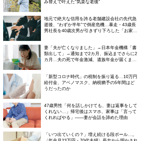
み替えで叶えた“気楽な老後”
地元で絶大な信用を誇る老舗建設会社の先代急
逝後、“わずか半年”で倒産危機…暴走・43歳長
男社長を40歳次男が引きずり下ろした「お家騒
動」の真実
妻「夫が亡くなりました」→日本年金機構「書
類出して」→通知まで2カ月、振込までさらに2
カ月…夫の死で年金激減、遺族年金が届くまで
の「4カ月」で貯金がどんどん減る妻の悲劇
【CFPが解説】
「新型コロナ時代」の税制を振り返る…10万円
給付金、アベノマスク、納税猶予の5年間はど
うだったのか
47歳男性「何を話しかけても、妻は返事をして
くれない…」帰宅後はスマホ、家事は「言って
くれればやる」――妻が会話を諦めた理由
「いつ出ていくの？」増え続ける段ボール…。
〈年金月23万円・70代夫婦〉長女から明かされ