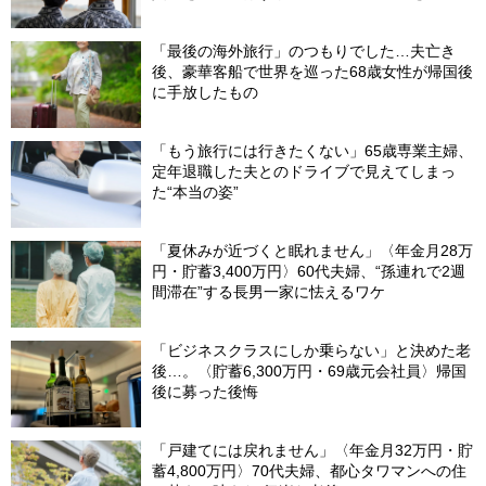
理由
「最後の海外旅行」のつもりでした…夫亡き
後、豪華客船で世界を巡った68歳女性が帰国後
に手放したもの
「もう旅行には行きたくない」65歳専業主婦、
定年退職した夫とのドライブで見えてしまっ
た“本当の姿”
「夏休みが近づくと眠れません」〈年金月28万
円・貯蓄3,400万円〉60代夫婦、“孫連れで2週
間滞在”する長男一家に怯えるワケ
「ビジネスクラスにしか乗らない」と決めた老
後…。〈貯蓄6,300万円・69歳元会社員〉帰国
後に募った後悔
「戸建てには戻れません」〈年金月32万円・貯
蓄4,800万円〉70代夫婦、都心タワマンへの住