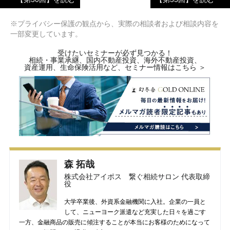
※プライバシー保護の観点から、実際の相談者および相談内容を
一部変更しています。
受けたいセミナーが必ず見つかる！
相続・事業承継、国内不動産投資、海外不動産投資、
資産運用、生命保険活用など、セミナー情報はこちら ＞
森 拓哉
株式会社アイポス 繋ぐ相続サロン 代表取締
役
大学卒業後、外資系金融機関に入社。企業の一員と
して、ニューヨーク派遣など充実した日々を過ごす
一方、金融商品の販売に傾注することが本当にお客様のためになって