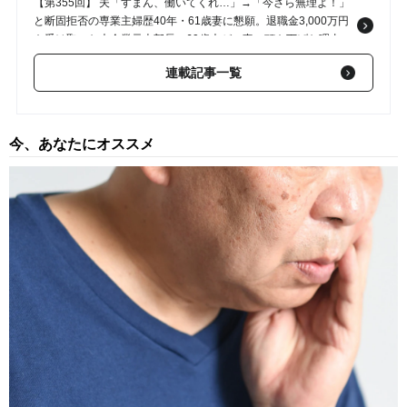
【第355回】 夫「すまん、働いてくれ…」→「今さら無理よ！」
と断固拒否の専業主婦歴40年・61歳妻に懇願。退職金3,000万円
を受け取った大企業元本部長の69歳夫が、妻に頭を下げた理由
【FPが解説】
2026/07/31
連載記事一覧
【第354回】 いまさら、そんなのありかよ…退職金2,000万円・
65歳の定年夫を労う「草津温泉旅行」。孫の話で盛り上がった家
路、暴露された“妻の隠し事”
2026/07/28
今、あなたにオススメ
【第353回】 「真面目に生きてきたのに…」年金35万円の66歳
元公務員夫婦、〈退職金計4,000万円〉が定年後わずか1年で“消
えた”ワケ【FPが警鐘】
2026/07/27
【第352回】 「やりやがったな！」離婚後、年金機構から届い
た“衝撃の封書”…年金300万円・65歳夫だけを老後破産危機に陥
らせた、年下妻からの容赦ない一撃【FPが解説】
2026/07/25