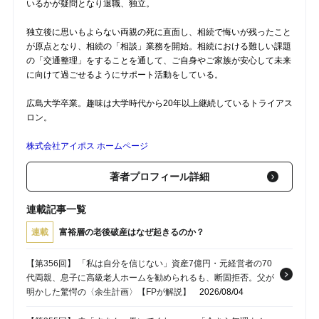
いるかが疑問となり退職、独立。
独立後に思いもよらない両親の死に直面し、相続で悔いが残ったこと
が原点となり、相続の「相談」業務を開始。相続における難しい課題
の「交通整理」をすることを通して、ご自身やご家族が安心して未来
に向けて過ごせるようにサポート活動をしている。
広島大学卒業。趣味は大学時代から20年以上継続しているトライアス
ロン。
株式会社アイポス ホームページ
著者プロフィール詳細
連載記事一覧
連載
富裕層の老後破産はなぜ起きるのか？
【第356回】 「私は自分を信じない」資産7億円・元経営者の70
代両親、息子に高級老人ホームを勧められるも、断固拒否。父が
明かした驚愕の〈余生計画〉【FPが解説】
2026/08/04