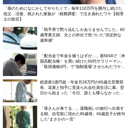
「孫のためになにかしてやりたくて」毎年110万円を贈与し続けた
祖父…没後、残された家族が〈税務調査〉で泣き崩れたワケ【税理
士の助言】
「助手席で黙り込むしかありませんでした」60
歳専業主婦、夫との外出で気づいた“決定的な
違和感”
「配当金で年金を補うはずが…」新NISAで〈米
国高配当株〉を買い続けた50代サラリーマン。
「取得価格0円」で“強制退場”させられたワケ
【CFPが解説】
総資産1億円超・年金月28万円の65歳元営業部
長、花束と拍手に見送られ会社員生活に幕。翌
日から始まった「今日、誰とも喋らなかった」
の余生
「母さんが来てる…」退職祝いの旅行へ出発す
る朝、自宅前に現れた85歳母。65歳息子が絶句
した“まさかの一言”