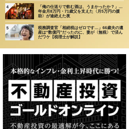
「俺の仕送りで飲む酒は、うまかったか？」…
4
年金月8万円・71歳父を支えた〈月5万円の援
助〉が途絶えた夜
税務調査官「相続税はゼロです…」66歳夫の遺
5
産は“数億円”だったのに、妻が〈無税〉で済ん
だワケ【税理士が解説】