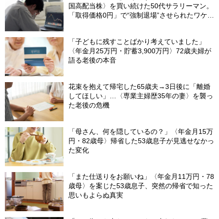
国高配当株〉を買い続けた50代サラリーマン。
「取得価格0円」で“強制退場”させられたワケ
【CFPが解説】
「子どもに残すことばかり考えていました」
〈年金月25万円・貯蓄3,900万円〉72歳夫婦が
語る老後の本音
花束を抱えて帰宅した65歳夫→3日後に「離婚
してほしい」…〈専業主婦歴35年の妻〉を襲っ
た老後の危機
「母さん、何を隠しているの？」〈年金月15万
円・82歳母〉帰省した53歳息子が見逃せなかっ
た変化
「また仕送りをお願いね」〈年金月11万円・78
歳母〉を案じた53歳息子、突然の帰省で知った
思いもよらぬ真実