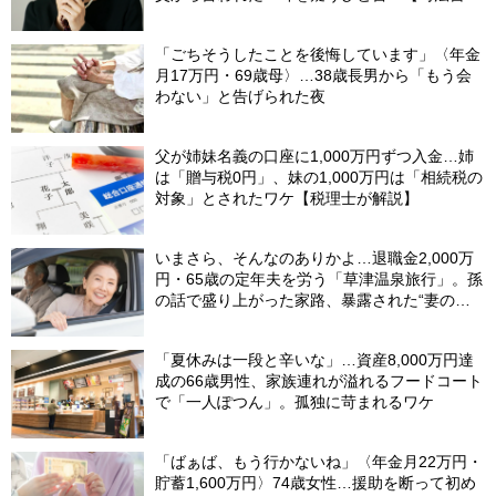
が解説】
「ごちそうしたことを後悔しています」〈年金
月17万円・69歳母〉…38歳長男から「もう会
わない」と告げられた夜
父が姉妹名義の口座に1,000万円ずつ入金…姉
は「贈与税0円」、妹の1,000万円は「相続税の
対象」とされたワケ【税理士が解説】
いまさら、そんなのありかよ…退職金2,000万
円・65歳の定年夫を労う「草津温泉旅行」。孫
の話で盛り上がった家路、暴露された“妻の隠
し事”
「夏休みは一段と辛いな」…資産8,000万円達
成の66歳男性、家族連れが溢れるフードコート
で「一人ぽつん」。孤独に苛まれるワケ
「ばぁば、もう行かないね」〈年金月22万円・
貯蓄1,600万円〉74歳女性…援助を断って初め