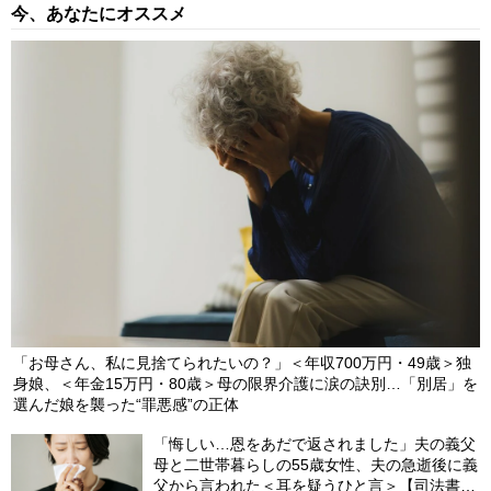
今、あなたにオススメ
「お母さん、私に見捨てられたいの？」＜年収700万円・49歳＞独
身娘、＜年金15万円・80歳＞母の限界介護に涙の訣別…「別居」を
選んだ娘を襲った“罪悪感”の正体
「悔しい…恩をあだで返されました」夫の義父
母と二世帯暮らしの55歳女性、夫の急逝後に義
父から言われた＜耳を疑うひと言＞【司法書士