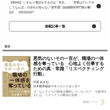
【第6回】 いきなり電話をするのは「失礼」…「営業はテレアポ
してなんぼ」の会社が知らない“新常識”【組織開発専門家が解
説】
2023/10/27
【第4回】 マネージャー「こういうわけだから、みんなに言って
連載記事一覧
おいて」←この指示出しを続けた“末路”【組織開発専門家が解
説】
2023/10/13
【第3回】 それ、いまやる仕事じゃないよね？…イライラしても
書籍
「言うべきではない」よくある一言【組織開発専門家が解説】
2023/10/06
悪気のないその一言が、職場の一体
【第2回】 「すみません部長、じつは…」「えっ？」⇒トラブル
感を奪っている 心地よく仕事する
が起きてから報告を受けたとき、言ってはいけない「一言」【組
ための真・常識「リスペクティング
織開発専門家が解説】
2023/09/29
行動」
沢渡 あまね
日本能率協会マネジメントセンター
【「なんでうちの職場は機能していないの？」を解消す
るには、リスペクトの醸成が必要…
書籍ページ