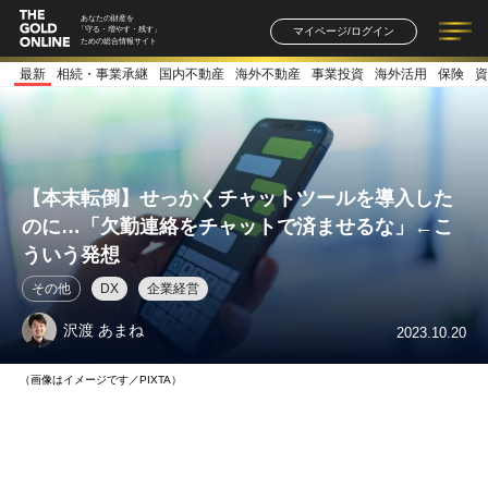
あなたの財産を
マイページ/ログイン
「守る・増やす・残す」
ための総合情報サイト
最新
相続・事業承継
国内不動産
海外不動産
事業投資
海外活用
保険
資
記事一覧
連載一覧
著者一覧
書籍一覧
セミナー情報
お知らせ
【本末転倒】せっかくチャットツールを導入した
のに…「欠勤連絡をチャットで済ませるな」←こ
ういう発想
その他
DX
企業経営
沢渡 あまね
2023.10.20
（画像はイメージです／PIXTA）