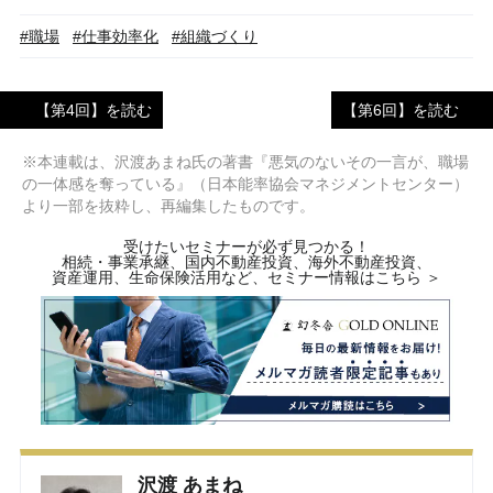
#職場
#仕事効率化
#組織づくり
【第4回】を読む
【第6回】を読む
※本連載は、沢渡あまね氏の著書『悪気のないその一言が、職場
の一体感を奪っている』（日本能率協会マネジメントセンター）
より一部を抜粋し、再編集したものです。
受けたいセミナーが必ず見つかる！
相続・事業承継、国内不動産投資、海外不動産投資、
資産運用、生命保険活用など、セミナー情報はこちら ＞
沢渡 あまね