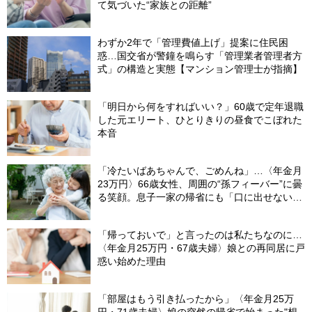
て気づいた“家族との距離”
わずか2年で「管理費値上げ」提案に住民困
惑…国交省が警鐘を鳴らす「管理業者管理者方
式」の構造と実態【マンション管理士が指摘】
「明日から何をすればいい？」60歳で定年退職
した元エリート、ひとりきりの昼食でこぼれた
本音
「冷たいばあちゃんで、ごめんね」…〈年金月
23万円〉66歳女性、周囲の“孫フィーバー”に曇
る笑顔。息子一家の帰省にも「口に出せない本
音」
「帰っておいで」と言ったのは私たちなのに…
〈年金月25万円・67歳夫婦〉娘との再同居に戸
惑い始めた理由
「部屋はもう引き払ったから」〈年金月25万
円・71歳夫婦〉娘の突然の帰省で始まった"想