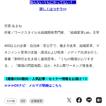
知らないうちにやってない？
詳しくはコチラ>>
沢渡 あまね
作家／ワークスタイル＆組織開発専門家、『組織変革Lab』主宰
400以上の企業・自治体・官公庁で、働き方改革、組織変革、マ
ネジメント変革の支援・講演および執筆・メディア出演を行う。
著書『新時代を生き抜く越境思考』『うちの職場がムリすぎ
る。』『職場の問題地図』ほか。#ダム際ワーキング推進者。
《最新のDX動向・人気記事・セミナー情報をお届け！》
≫≫≫DXナビ メルマガ登録はこちら
その他
DX
企業経営