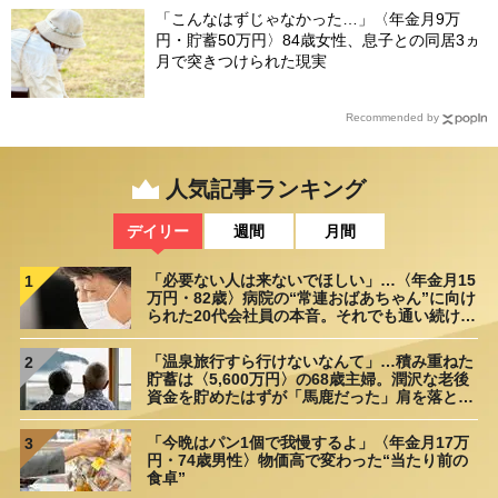
「こんなはずじゃなかった…」〈年金月9万
円・貯蓄50万円〉84歳女性、息子との同居3ヵ
月で突きつけられた現実
Recommended by
人気記事ランキング
デイリー
週間
月間
「必要ない人は来ないでほしい」…〈年金月15
1
万円・82歳〉病院の“常連おばあちゃん”に向け
られた20代会社員の本音。それでも通い続ける
理由
「温泉旅行すら行けないなんて」…積み重ねた
2
貯蓄は〈5,600万円〉の68歳主婦。潤沢な老後
資金を貯めたはずが「馬鹿だった」肩を落とす
理由
「今晩はパン1個で我慢するよ」〈年金月17万
3
円・74歳男性〉物価高で変わった“当たり前の
食卓”