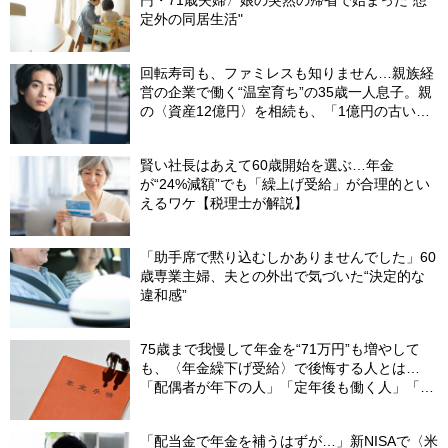
定外の同居生活"
回転寿司も、ファミレスも知りません…親族経
営の企業で働く“温室育ち”の35歳一人息子。親
の〈資産12億円〉を相続も、「1億円の古いビ
ル」しか残らなかったワケ【FPが解説】
賢い社長はあえて60歳開始を選ぶ…年金
が“24%減額”でも「繰上げ受給」が合理的とい
えるワケ【税理士が解説】
「助手席で黙り込むしかありませんでした」60
歳専業主婦、夫との外出で気づいた“決定的な
違和感”
75歳まで我慢して年金を“71万円”も増やして
も、〈年金繰下げ受給〉で後悔する人とは…
「配偶者が年下の人」「定年後も働く人」「特
別な年金を受け取れる人」【CFPが解説】
「配当金で年金を補うはずが…」新NISAで〈米