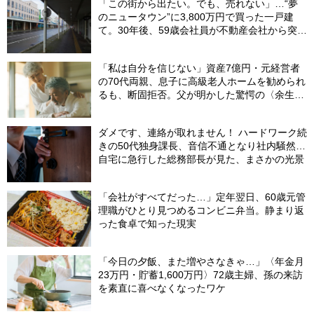
「この街から出たい。でも、売れない」…“夢
のニュータウン”に3,800万円で買った一戸建
て。30年後、59歳会社員が不動産会社から突き
つけられた「残酷な現実」
「私は自分を信じない」資産7億円・元経営者
の70代両親、息子に高級老人ホームを勧められ
るも、断固拒否。父が明かした驚愕の〈余生計
画〉【FPが解説】
ダメです、連絡が取れません！ ハードワーク続
きの50代独身課長、音信不通となり社内騒然…
自宅に急行した総務部長が見た、まさかの光景
「会社がすべてだった…」定年翌日、60歳元管
理職がひとり見つめるコンビニ弁当。静まり返
った食卓で知った現実
「今日の夕飯、また増やさなきゃ…」〈年金月
23万円・貯蓄1,600万円〉72歳主婦、孫の来訪
を素直に喜べなくなったワケ