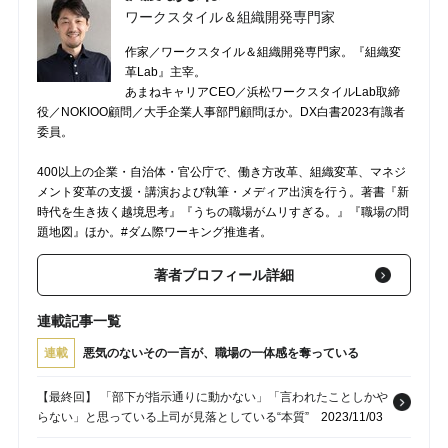
ワークスタイル＆組織開発専門家
作家／ワークスタイル＆組織開発専門家。『組織変
革Lab』主宰。
あまねキャリアCEO／浜松ワークスタイルLab取締
役／NOKIOO顧問／大手企業人事部門顧問ほか。DX白書2023有識者
委員。
400以上の企業・自治体・官公庁で、働き方改革、組織変革、マネジ
メント変革の支援・講演および執筆・メディア出演を行う。著書『新
時代を生き抜く越境思考』『うちの職場がムリすぎる。』『職場の問
題地図』ほか。#ダム際ワーキング推進者。
著者プロフィール詳細
連載記事一覧
連載
悪気のないその一言が、職場の一体感を奪っている
【最終回】 「部下が指示通りに動かない」「言われたことしかや
らない」と思っている上司が見落としている“本質”
2023/11/03