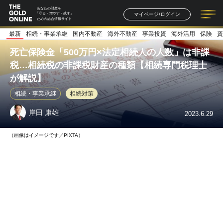
あなたの財産を
マイページ/ログイン
「守る・増やす・残す」
ための総合情報サイト
最新
相続・事業承継
国内不動産
海外不動産
事業投資
海外活用
保険
資
記事一覧
連載一覧
著者一覧
書籍一覧
セミナー情報
お知らせ
死亡保険金「500万円×法定相続人の人数」は非課
税…相続税の非課税財産の種類【相続専門税理士
が解説】
相続・事業承継
相続対策
岸田 康雄
2023.6.29
（画像はイメージです／PIXTA）