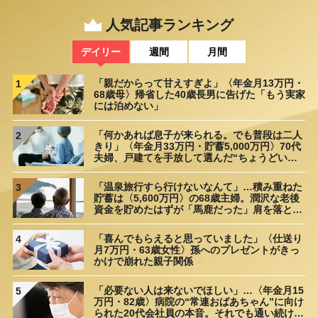
人気記事ランキング
デイリー
週間
月間
「親だからって甘えすぎよ」〈年金月13万円・
1
68歳母〉帰省した40歳長男に告げた「もう実家
には泊めない」
「何かあれば息子が来られる。でも普段は二人
2
きり」〈年金月33万円・貯蓄5,000万円〉70代
夫婦、戸建てを手放して選んだ“ちょうどいい
距離”
「温泉旅行すら行けないなんて」…積み重ねた
3
貯蓄は〈5,600万円〉の68歳主婦。潤沢な老後
資金を貯めたはずが「馬鹿だった」肩を落とす
理由
「喜んでもらえると思っていました」〈仕送り
4
月7万円・63歳女性〉孫へのプレゼントがきっ
かけで崩れた親子関係
「必要ない人は来ないでほしい」…〈年金月15
5
万円・82歳〉病院の“常連おばあちゃん”に向け
られた20代会社員の本音。それでも通い続ける