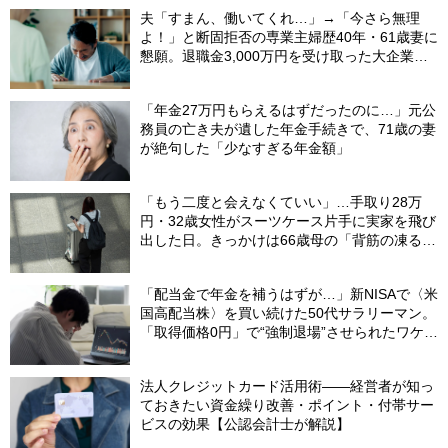
夫「すまん、働いてくれ…」→「今さら無理
よ！」と断固拒否の専業主婦歴40年・61歳妻に
懇願。退職金3,000万円を受け取った大企業元
本部長の69歳夫が、妻に頭を下げた理由【FP
が解説】
「年金27万円もらえるはずだったのに…」元公
務員の亡き夫が遺した年金手続きで、71歳の妻
が絶句した「少なすぎる年金額」
「もう二度と会えなくていい」…手取り28万
円・32歳女性がスーツケース片手に実家を飛び
出した日。きっかけは66歳母の「背筋の凍る一
言」
「配当金で年金を補うはずが…」新NISAで〈米
国高配当株〉を買い続けた50代サラリーマン。
「取得価格0円」で“強制退場”させられたワケ
【CFPが解説】
法人クレジットカード活用術――経営者が知っ
ておきたい資金繰り改善・ポイント・付帯サー
ビスの効果【公認会計士が解説】