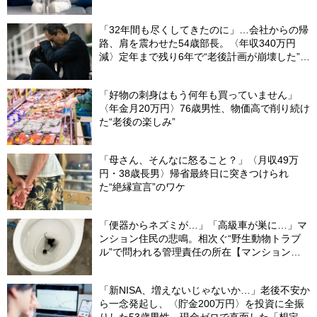
「32年間も尽くしてきたのに」…会社からの帰
路、肩を震わせた54歳部長。〈年収340万円
減〉定年まで残り6年で“老後計画が崩壊した”ワ
ケ
「好物の刺身はもう何年も買っていません」
〈年金月20万円〉76歳男性、物価高で削り続け
た“老後の楽しみ”
「母さん、そんなに怒ること？」〈月収49万
円・38歳長男〉帰省最終日に突きつけられ
た“絶縁宣言”のワケ
「便器からネズミが…」「高級車が巣に…」マ
ンション住民の悲鳴。相次ぐ“野生動物トラブ
ル”で問われる管理責任の所在【マンション管
理士が警鐘】
「新NISA、増えないじゃないか…」老後不安か
ら一念発起し、〈貯金200万円〉を投資に全振