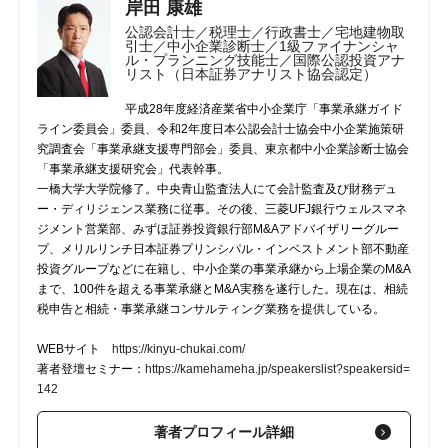
岸田 康雄
公認会計士／税理士／行政書士／宅地建物取
引士／中小企業診断士／1級ファイナンシャ
ル・プランニング技能士／国際公認投資アナ
リスト（日本証券アナリスト協会認定）
平成28年度経済産業省中小企業庁「事業承継ガイド
ライン委員会」委員、令和2年度日本公認会計士協会中小企業施策研
究調査会「事業承継支援専門部会」委員、東京都中小企業診断士協会
「事業承継支援研究会」代表幹事。
一橋大学大学院修了。中央青山監査法人にて会計監査及び財務デュ
ー・ディリジェンス業務に従事。その後、三菱UFJ銀行ウェルスマネ
ジメント営業部、みずほ証券投資銀行部M&Aアドバイザリーグルー
プ、メリルリンチ日本証券プリンシパル・インベストメント部不動産
投資グループなどに在籍し、中小企業の事業承継から上場企業のM&A
まで、100件を超える事業承継とM&A実務を遂行した。現在は、相続
税申告と相続・事業承継コンサルティング業務を提供している。
WEBサイト
https://kinyu-chukai.com/
著者登壇セミナー：
https://kamehameha.jp/speakerslist?speakersid=
142
著者プロフィール詳細