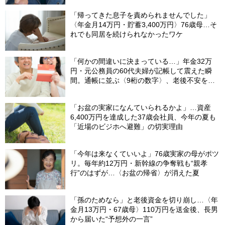
「帰ってきた息子を責められませんでした」
〈年金月14万円・貯蓄3,400万円〉76歳母…そ
れでも同居を続けられなかったワケ
「何かの間違いに決まっている…」年金32万
円・元公務員の60代夫婦が記帳して震えた瞬
間。通帳に並ぶ〈9桁の数字〉、老後不安を一
瞬で吹き飛ばした“17年前の決断”【FPが解説】
「お盆の実家になんていられるかよ」…資産
6,400万円を達成した37歳会社員、今年の夏も
「近場のビジホへ避難」の切実理由
「今年は来なくていいよ」76歳実家の母がポツ
リ。毎年約12万円・新幹線の争奪戦も“親孝
行”のはずが…〈お盆の帰省〉が消えた夏
「孫のためなら」と老後資金を切り崩し…〈年
金月13万円・67歳母〉110万円を送金後、長男
から届いた“予想外の一言”