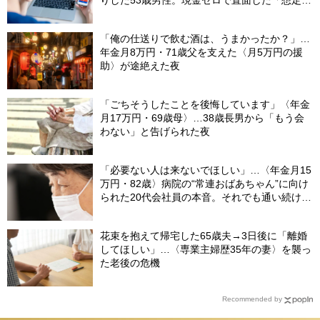
りした53歳男性。現金ゼロで直面した「想定外
の出費」【FPの助言】
「俺の仕送りで飲む酒は、うまかったか？」…
年金月8万円・71歳父を支えた〈月5万円の援
助〉が途絶えた夜
「ごちそうしたことを後悔しています」〈年金
月17万円・69歳母〉…38歳長男から「もう会
わない」と告げられた夜
「必要ない人は来ないでほしい」…〈年金月15
万円・82歳〉病院の“常連おばあちゃん”に向け
られた20代会社員の本音。それでも通い続ける
理由
花束を抱えて帰宅した65歳夫→3日後に「離婚
してほしい」…〈専業主婦歴35年の妻〉を襲っ
た老後の危機
Recommended by