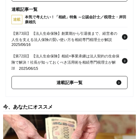
連載記事一覧
本気で考えたい！「相続」特集 ～公認会計士／税理士・岸田
連載
康雄氏
【第73回】 【法人生命保険】創業期から引退後まで、経営者の
人生を支える法人保険の賢い使い方を相続専門税理士が解説
2025/06/16
【第72回】 【法人生命保険】相続×事業承継は法人契約の生命保
険で解決！社長が知っておくべき活用術を相続専門税理士が解
説
2025/06/15
【第71回】 【法人生命保険】相続・事業承継で失敗する社長の
連載記事一覧
共通点とは？解決すべき課題点を相続専門税理士が解説
2025/06/14
【第70回】 富裕層の「相続税対策」…納税資金準備のために
今、あなたにオススメ
〈なるはや〉で作成・確認すべき「3つの表」とは？【相続専門
税理士の助言】
2024/06/25
【第69回】 相続税の計算は4段階！…相続専門税理士が教える、
相続税のしくみと財産評価の超キホン
2024/06/24