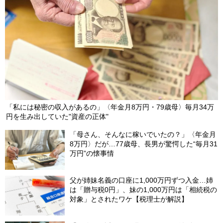
「私には秘密の収入があるの」〈年金月8万円・79歳母〉毎月34万
円を生み出していた"資産の正体"
「母さん、そんなに稼いでいたの？」〈年金月
8万円〉だが…77歳母、長男が驚愕した“毎月31
万円”の懐事情
父が姉妹名義の口座に1,000万円ずつ入金…姉
は「贈与税0円」、妹の1,000万円は「相続税の
対象」とされたワケ【税理士が解説】