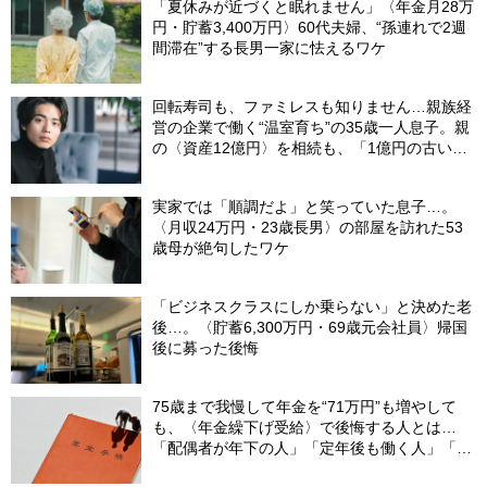
「夏休みが近づくと眠れません」〈年金月28万
円・貯蓄3,400万円〉60代夫婦、“孫連れで2週
間滞在”する長男一家に怯えるワケ
回転寿司も、ファミレスも知りません…親族経
営の企業で働く“温室育ち”の35歳一人息子。親
の〈資産12億円〉を相続も、「1億円の古いビ
ル」しか残らなかったワケ【FPが解説】
実家では「順調だよ」と笑っていた息子…。
〈月収24万円・23歳長男〉の部屋を訪れた53
歳母が絶句したワケ
「ビジネスクラスにしか乗らない」と決めた老
後…。〈貯蓄6,300万円・69歳元会社員〉帰国
後に募った後悔
75歳まで我慢して年金を“71万円”も増やして
も、〈年金繰下げ受給〉で後悔する人とは…
「配偶者が年下の人」「定年後も働く人」「特
別な年金を受け取れる人」【CFPが解説】