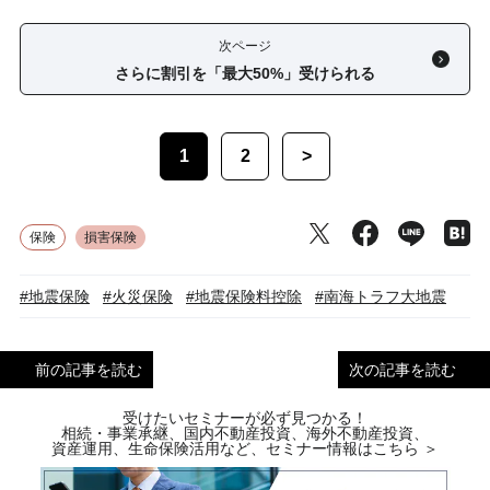
次ページ
さらに割引を「最大50%」受けられる
1
2
>
保険
損害保険
#地震保険
#火災保険
#地震保険料控除
#南海トラフ大地震
前の記事を読む
次の記事を読む
受けたいセミナーが必ず見つかる！
相続・事業承継、国内不動産投資、海外不動産投資、
資産運用、生命保険活用など、セミナー情報はこちら ＞