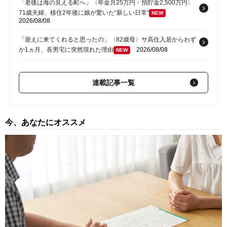
「老後は海の見える町へ」〈年金月25万円・預貯金2,500万円〉
71歳夫婦、移住2年後に娘が驚いた“新しい日常”
NEW
2026/08/08
「迎えに来てくれると思ったの」〈82歳母〉サ高住入居からわず
か1ヵ月、長男宅に突然現れた理由
2026/08/08
NEW
「今年も全部お願いね」娘夫婦から届いた連絡…〈年金月27万
円・貯蓄2,600万円〉60代夫婦が夏休みを恐れる理由
NEW
連載記事一覧
2026/08/08
「母さん、裏切ってすまない…」亡き妻の写真に手を合わせる71
歳父の落胆。〈年金16万円〉〈資産1,700万円〉真面目な父が、
今、あなたにオススメ
孤独の中で失った「40万円と自尊心」
2026/08/08
NEW
「やっぱり娘の子が一番可愛いわ」…援助額は合計800万円超・
露骨な“孫差別”を続けた79歳女性、介護施設で直面した「自業自
得」
2026/08/08
NEW