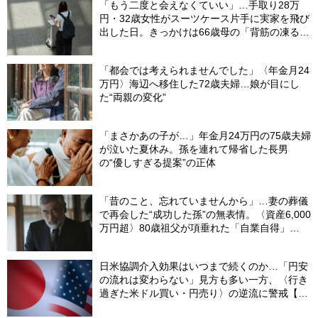
「もう二度と会えなくていい」…手取り28万
円・32歳女性がスーツケース片手に実家を飛び
出した日。きっかけは66歳母の「背筋の凍る一
言」
「都会では考えられませんでした」〈年金月24
万円〉海辺へ移住した72歳夫婦…娘が目にし
た“両親の変化”
「まさかあの子が…」年金月24万円の75歳夫婦
が泣いた夏休み。孫を連れて帰省した長男
の“優しすぎる提案”の正体
「昔のこと、忘れていませんから」…妻の葬儀
で再会した“成功した孫”の無表情。〈資産6,000
万円超〉80歳祖父が項垂れた「自業自得」
【CFPの助言】
日米協調介入効果はいつまで続くのか…「円安
の流れは変わらない」見方も多い一方、〈行き
過ぎた米ドル買い・円売り〉の逆流に警戒【8
月の米ドル／円予想レンジ「150～160円」の