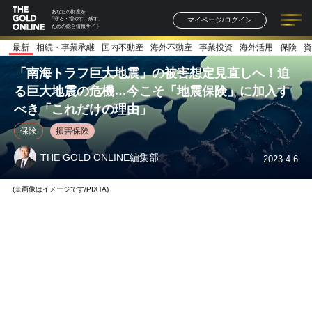
あなたの財産を
マイページ/ログイン
「守る・増やす・残す」
ための総合情報サイト
最新
相続・事業承継
国内不動産
海外不動産
事業投資
海外活用
保険
資
記事一覧
連載一覧
著者一覧
書籍一覧
セミナー情報
お知らせ
「南海トラフ巨大地震」の被害想定見直しへ！迫
る巨大地震の危機…今こそ「地震保険」に加入す
べき「これだけの理由」
保険
損害保険
THE GOLD ONLINE編集部
2023.4.6
(※画像はイメージです/PIXTA)