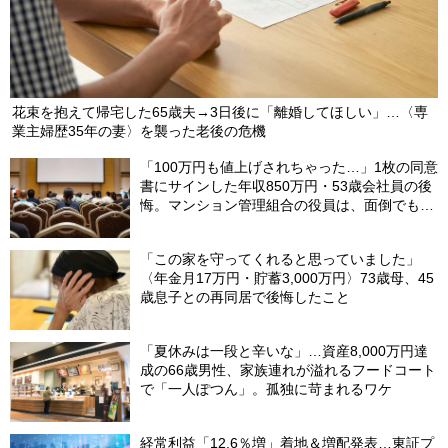
花束を抱えて帰宅した65歳夫→3日後に「離婚してほしい」…〈専
業主婦歴35年の妻〉を襲った老後の危機
「100万円も値上げされちゃった…」1枚の同意
書にサインした年収850万円・53歳会社員の後
悔。マンション管理組合の役員は、面倒でも自
分でやらないと〈損する〉ワケ【マンション管
理コンサルタントが警鐘】
「この家を守ってくれると思っていました」
〈年金月17万円・貯蓄3,000万円〉73歳母、45
歳息子との再同居で後悔したこと
「夏休みは一段と辛いな」…資産8,000万円達
成の66歳男性、家族連れが溢れるフードコート
で「一人ぽつん」。孤独に苛まれるワケ
経常利益「12.6％増」着地＆増配発表…東証プ