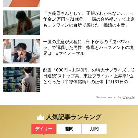
別な年金を受け取れる人」【CFPが解説】
「お義母さんとして、正解がわからない…」＜
年金14万円＞71歳母、「孫の合格祝い」で上京
も…タワマンの台所で感じた「義娘の本音」
一度の注意が火種に…部下からの「逆パワハ
ラ」で退職した男性、指導とハラスメントの境
界は #マイノーマル
配当「600円→1,640円」の特大サプライズ…“2
日連続”ストップ高、東証プライム・上昇率1位
となった〈半導体銘柄〉の正体【7月31日の国
内株式市場概況】
Recommended by
人気記事ランキング
デイリー
週間
月間