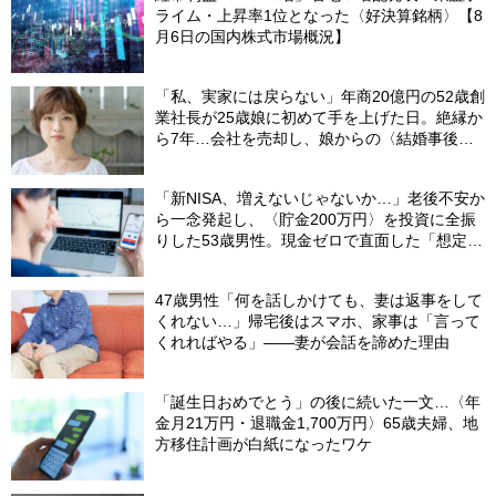
ライム・上昇率1位となった〈好決算銘柄〉【8
月6日の国内株式市場概況】
「私、実家には戻らない」年商20億円の52歳創
業社長が25歳娘に初めて手を上げた日。絶縁か
ら7年…会社を売却し、娘からの〈結婚事後報
告〉にも笑顔になれたワケ
「新NISA、増えないじゃないか…」老後不安か
ら一念発起し、〈貯金200万円〉を投資に全振
りした53歳男性。現金ゼロで直面した「想定外
の出費」【FPの助言】
47歳男性「何を話しかけても、妻は返事をして
くれない…」帰宅後はスマホ、家事は「言って
くれればやる」――妻が会話を諦めた理由
「誕生日おめでとう」の後に続いた一文…〈年
金月21万円・退職金1,700万円〉65歳夫婦、地
方移住計画が白紙になったワケ