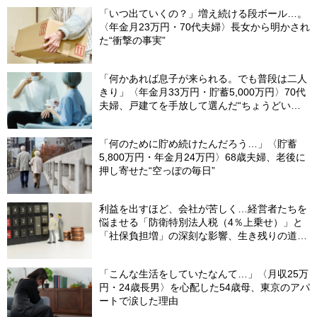
根拠】
「いつ出ていくの？」増え続ける段ボール…。
〈年金月23万円・70代夫婦〉長女から明かされ
た“衝撃の事実”
「何かあれば息子が来られる。でも普段は二人
きり」〈年金月33万円・貯蓄5,000万円〉70代
夫婦、戸建てを手放して選んだ“ちょうどいい
距離”
「何のために貯め続けたんだろう…」〈貯蓄
5,800万円・年金月24万円〉68歳夫婦、老後に
押し寄せた“空っぽの毎日”
利益を出すほど、会社が苦しく…経営者たちを
悩ませる「防衛特別法人税（4％上乗せ）」と
「社保負担増」の深刻な影響、生き残りの道
は？
「こんな生活をしていたなんて…」〈月収25万
円・24歳長男〉を心配した54歳母、東京のアパ
ートで涙した理由