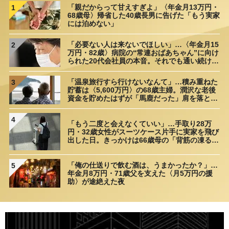
「親だからって甘えすぎよ」〈年金月13万円・
1
68歳母〉帰省した40歳長男に告げた「もう実家
には泊めない」
「必要ない人は来ないでほしい」…〈年金月15
2
万円・82歳〉病院の“常連おばあちゃん”に向け
られた20代会社員の本音。それでも通い続ける
理由
「温泉旅行すら行けないなんて」…積み重ねた
3
貯蓄は〈5,600万円〉の68歳主婦。潤沢な老後
資金を貯めたはずが「馬鹿だった」肩を落とす
理由
4
「もう二度と会えなくていい」…手取り28万
円・32歳女性がスーツケース片手に実家を飛び
出した日。きっかけは66歳母の「背筋の凍る一
言」
「俺の仕送りで飲む酒は、うまかったか？」…
5
年金月8万円・71歳父を支えた〈月5万円の援
助〉が途絶えた夜