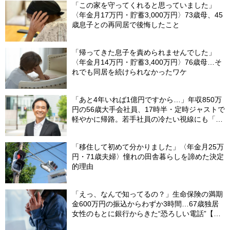
「この家を守ってくれると思っていました」
〈年金月17万円・貯蓄3,000万円〉73歳母、45
歳息子との再同居で後悔したこと
「帰ってきた息子を責められませんでした」
〈年金月14万円・貯蓄3,400万円〉76歳母…そ
れでも同居を続けられなかったワケ
「あと4年いれば1億円ですから…」年収850万
円の56歳大手会社員、17時半・定時ジャストで
軽やかに帰路。若手社員の冷たい視線にも「だ
からなに？」の理由【CFPの助言】
「移住して初めて分かりました」〈年金月25万
円・71歳夫婦〉憧れの田舎暮らしを諦めた決定
的理由
「えっ、なんで知ってるの？」生命保険の満期
金600万円の振込からわずか3時間…67歳独居
女性のもとに銀行からきた“恐ろしい電話”【FP
が解説】