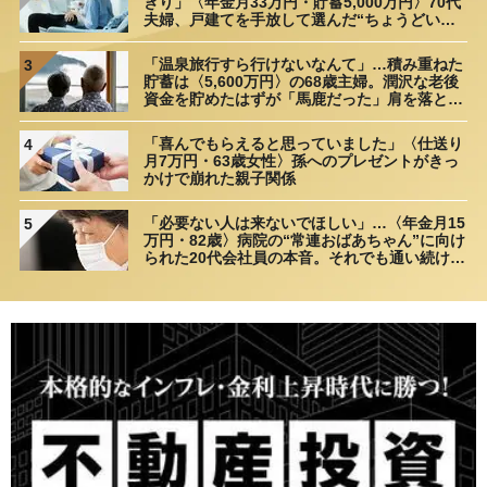
きり」〈年金月33万円・貯蓄5,000万円〉70代
夫婦、戸建てを手放して選んだ“ちょうどいい
距離”
「温泉旅行すら行けないなんて」…積み重ねた
3
貯蓄は〈5,600万円〉の68歳主婦。潤沢な老後
資金を貯めたはずが「馬鹿だった」肩を落とす
理由
「喜んでもらえると思っていました」〈仕送り
4
月7万円・63歳女性〉孫へのプレゼントがきっ
かけで崩れた親子関係
「必要ない人は来ないでほしい」…〈年金月15
5
万円・82歳〉病院の“常連おばあちゃん”に向け
られた20代会社員の本音。それでも通い続ける
理由