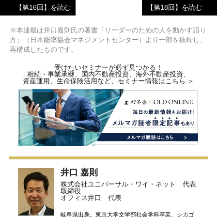
【第16回】を読む
【第18回】を読む
※本連載は井口嘉則氏の著書『リーダーのための人を動かす語り
方』（日本能率協会マネジメントセンター）より一部を抜粋し、
再構成したものです。
受けたいセミナーが必ず見つかる！
相続・事業承継、国内不動産投資、海外不動産投資、
資産運用、生命保険活用など、セミナー情報はこちら ＞
井口 嘉則
株式会社ユニバーサル・ワイ・ネット 代表
取締役
オフィス井口 代表
岐阜県出身。東京大学文学部社会学科卒業、シカゴ