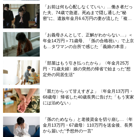
「お前は何も心配しなくていい」…働き者だっ
た夫、74歳で急逝。死ぬまで隠し通した“秘
密”に、遺族年金月6.6万円の妻が流した「複雑
な涙」
「お義母さんとして、正解がわからない…」＜
年金14万円＞71歳母、「孫の合格祝い」で上京
も…タワマンの台所で感じた「義娘の本音」
「部屋はもう引き払ったから」〈年金月25万
円・71歳夫婦〉娘の突然の帰省で始まった"想
定外の同居生活"
「親だからって甘えすぎよ」〈年金月13万円・
68歳母〉帰省した40歳長男に告げた「もう実家
には泊めない」
「孫のためなら」と老後資金を切り崩し…〈年
金月13万円・67歳母〉110万円を送金後、長男
から届いた“予想外の一言”