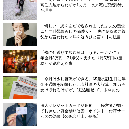
高住入居からわずか1ヵ月、長男宅に突然現れ
た理由
「悔しい…恩をあだで返されました」夫の義父
母と二世帯暮らしの55歳女性、夫の急逝後に義
父から言われた＜耳を疑うひと言＞【司法書士
が解説】
「俺の仕送りで飲む酒は、うまかったか？」…
年金月8万円・71歳父を支えた〈月5万円の援
助〉が途絶えた夜
「今月は少し贅沢ができる」65歳の誕生日に年
金用通帳を記帳した元会社員の大誤算…28万円
受け取れるはずが、“振込額ゼロ”。未開封の郵
便物に紛れていた〈緑色の封筒〉の正体【FPが
解説】
法人クレジットカード活用術――経営者が知っ
ておきたい資金繰り改善・ポイント・付帯サー
ビスの効果【公認会計士が解説】