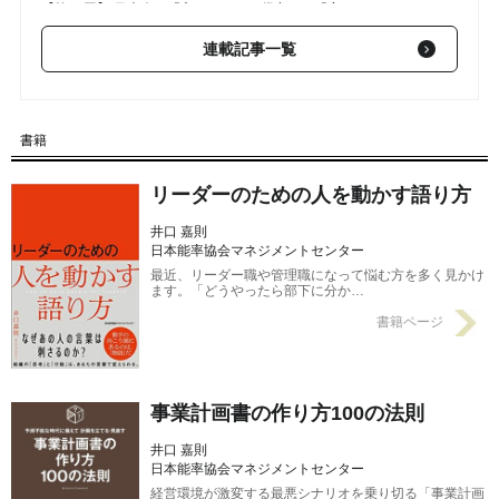
【第15回】 日本人の「守ること」は得意だが「変えること」が
苦手という致命的美德がもたらす結果
2023/03/01
連載記事一覧
【第14回】 稲盛和夫・京セラ創業者がJAL再建を可能にした「ベ
クトルを合わせる」理念の共有
2023/02/22
書籍
【第13回】 豊田章一郎氏死去！トヨタを世界有数の自動車メー
カーに育てた「豊田綱領」豊田佐吉の教え
2023/02/16
リーダーのための人を動かす語り方
井口 嘉則
日本能率協会マネジメントセンター
最近、リーダー職や管理職になって悩む方を多く見かけ
ます。「どうやったら部下に分か…
書籍ページ
事業計画書の作り方100の法則
井口 嘉則
日本能率協会マネジメントセンター
経営環境が激変する最悪シナリオを乗り切る「事業計画