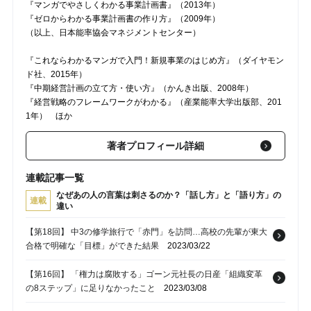
『マンガでやさしくわかる事業計画書』（2013年）
『ゼロからわかる事業計画書の作り方』（2009年）
（以上、日本能率協会マネジメントセンター）
『これならわかるマンガで入門！新規事業のはじめ方』（ダイヤモン
ド社、2015年）
『中期経営計画の立て方・使い方』（かんき出版、2008年）
『経営戦略のフレームワークがわかる』（産業能率大学出版部、201
1年） ほか
著者プロフィール詳細
連載記事一覧
なぜあの人の言葉は刺さるのか？「話し方」と「語り方」の
連載
違い
【第18回】 中3の修学旅行で「赤門」を訪問…高校の先輩が東大
合格で明確な「目標」ができた結果
2023/03/22
【第16回】 「権力は腐敗する」ゴーン元社長の日産「組織変革
の8ステップ」に足りなかったこと
2023/03/08