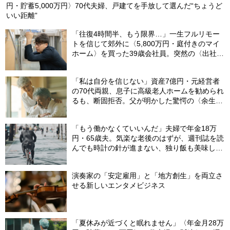
円・貯蓄5,000万円〉70代夫婦、戸建てを手放して選んだ“ちょうど
いい距離”
「往復4時間半、もう限界…」一生フルリモー
トを信じて郊外に〈5,800万円・庭付きのマイ
ホーム〉を買った39歳会社員。突然の〈出社
令〉に翻弄される“家族の日常”
「私は自分を信じない」資産7億円・元経営者
の70代両親、息子に高級老人ホームを勧められ
るも、断固拒否。父が明かした驚愕の〈余生計
画〉【FPが解説】
「もう働かなくていいんだ」夫婦で年金18万
円・65歳夫。気楽な老後のはずが、週刊誌を読
んでも時計の針が進まない、独り飯も美味しく
ない日々…半年後、“時給1200円のバイト”を始
めたシニアの現実
演奏家の「安定雇用」と「地方創生」を両立さ
せる新しいエンタメビジネス
「夏休みが近づくと眠れません」〈年金月28万