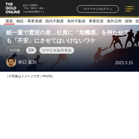
あなたの財産を
マイページ/ログイン
「守る・増やす・残す」
ための総合情報サイト
最新
相続・事業承継
国内不動産
海外不動産
事業投資
海外活用
保険
資
記事一覧
連載一覧
著者一覧
書籍一覧
セミナー情報
お知らせ
紙一重で雲泥の差…社員に「危機感」を持たせて
も「不安」にさせてはいけないワケ
その他
DX
ソーシャルスキル
井口 嘉則
2023.3.15
（※写真はイメージです／PIXTA）