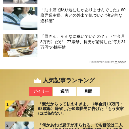
「助手席で黙り込むしかありませんでした」60
歳専業主婦、夫との外出で気づいた“決定的な
違和感”
「母さん、そんなに稼いでいたの？」〈年金月
8万円〉だが…77歳母、長男が驚愕した“毎月31
万円”の懐事情
Recommended by
人気記事ランキング
デイリー
週間
月間
「親だからって甘えすぎよ」〈年金月13万円・
1
68歳母〉帰省した40歳長男に告げた「もう実家
には泊めない」
「何かあれば息子が来られる。でも普段は二人
2