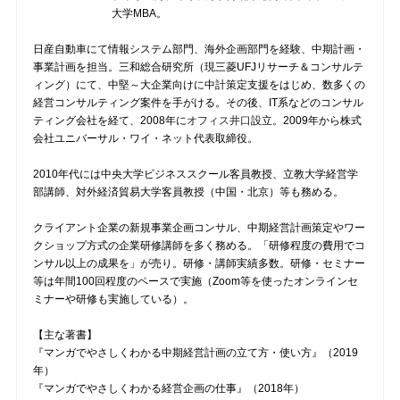
大学MBA。
日産自動車にて情報システム部門、海外企画部門を経験、中期計画・
事業計画を担当。三和総合研究所（現三菱UFJリサーチ＆コンサルテ
ィング）にて、中堅～大企業向けに中計策定支援をはじめ、数多くの
経営コンサルティング案件を手がける。その後、IT系などのコンサル
ティング会社を経て、2008年に
オフィス井口
設立。2009年から株式
会社ユニバーサル・ワイ・ネット代表取締役。
2010年代には中央大学ビジネススクール客員教授、立教大学経営学
部講師、対外経済貿易大学客員教授（中国・北京）等も務める。
クライアント企業の新規事業企画コンサル、中期経営計画策定やワー
クショップ方式の企業研修講師を多く務める。「研修程度の費用でコ
ンサル以上の成果を」が売り。研修・講師実績多数。研修・セミナー
等は年間100回程度のペースで実施（Zoom等を使ったオンラインセ
ミナーや研修も実施している）。
【主な著書】
『マンガでやさしくわかる中期経営計画の立て方・使い方』（2019
年）
『マンガでやさしくわかる経営企画の仕事』（2018年）