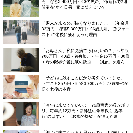
円・貯蓄3,400万円〉60代夫婦、“孫連れで2週
間滞在”する長男一家に怯えるワケ
「週末が来るのが怖くなりました…」〈年金月
32万円・貯蓄5,300万円〉66歳夫婦、“孫ファー
スト”の老後に疲れ切った理由
「お母さん、私に見捨てられたいの？」＜年収
700万円・49歳＞独身娘、＜年金15万円・80歳
＞母の限界介護に涙の訣別…「別居」を選んだ
娘を襲った“罪悪感”の正体
「子どもに残すことばかり考えていました」
〈年金月25万円・貯蓄3,900万円〉72歳夫婦が
語る老後の本音
「今年は来なくていいよ」76歳実家の母がポツ
リ。毎年約12万円・新幹線の争奪戦も“親孝
行”のはずが…〈お盆の帰省〉が消えた夏
「迎えに来てくれると思ったの」〈82歳母〉サ